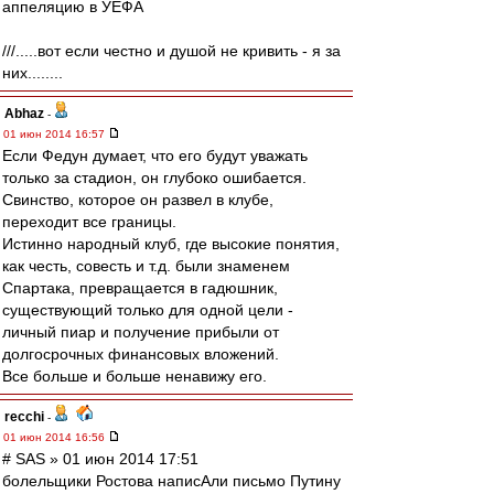
аппеляцию в УЕФА
///.....вот если честно и душой не кривить - я за
них........
Abhaz
-
01 июн 2014 16:57
Если Федун думает, что его будут уважать
только за стадион, он глубоко ошибается.
Свинство, которое он развел в клубе,
переходит все границы.
Истинно народный клуб, где высокие понятия,
как честь, совесть и т.д. были знаменем
Спартака, превращается в гадюшник,
существующий только для одной цели -
личный пиар и получение прибыли от
долгосрочных финансовых вложений.
Все больше и больше ненавижу его.
recchi
-
01 июн 2014 16:56
# SAS » 01 июн 2014 17:51
болельщики Ростова написАли письмо Путину