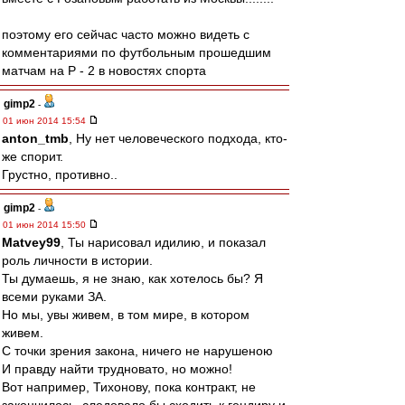
поэтому его сейчас часто можно видеть с
комментариями по футбольным прошедшим
матчам на Р - 2 в новостях спорта
gimp2
-
01 июн 2014 15:54
anton_tmb
, Ну нет человеческого подхода, кто-
же спорит.
Грустно, противно..
gimp2
-
01 июн 2014 15:50
Matvey99
, Ты нарисовал идилию, и показал
роль личности в истории.
Ты думаешь, я не знаю, как хотелось бы? Я
всеми руками ЗА.
Но мы, увы живем, в том мире, в котором
живем.
С точки зрения закона, ничего не нарушеною
И правду найти трудновато, но можно!
Вот например, Тихонову, пока контракт, не