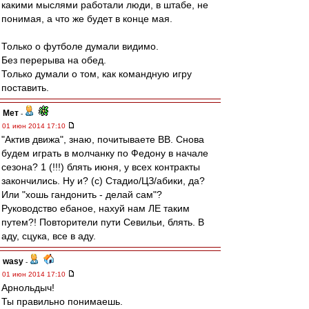
какими мыслями работали люди, в штабе, не
понимая, а что же будет в конце мая.
Только о футболе думали видимо.
Без перерыва на обед.
Только думали о том, как командную игру
поставить.
Мет
-
01 июн 2014 17:10
"Актив движа", знаю, почитываете ВВ. Снова
будем играть в молчанку по Федону в начале
сезона? 1 (!!!) блять июня, у всех контракты
закончились. Ну и? (с) Стадио/ЦЗ/абики, да?
Или "хошь гандонить - делай сам"?
Руководство ебаное, нахуй нам ЛЕ таким
путем?! Повторители пути Севильи, блять. В
аду, сцука, все в аду.
wasy
-
01 июн 2014 17:10
Арнольдыч!
Ты правильно понимаешь.