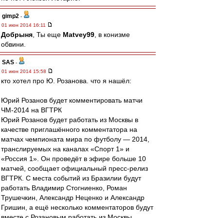
gimp2
-
01 июн 2014 16:11
Добрыня
, Ты еще
Matvey99
, в конизме
обвини.
SAS
-
01 июн 2014 15:58
кто хотел про Ю. Розанова. что я нашёл:
Юрий Розанов будет комментировать матчи
ЧМ-2014 на ВГТРК
Юрий Розанов будет работать из Москвы в
качестве приглашённого комментатора на
матчах чемпионата мира по футболу — 2014,
транслируемых на каналах «Спорт 1» и
«Россия 1». Он проведёт в эфире больше 10
матчей, сообщает официальный пресс-релиз
ВГТРК. С места событий из Бразилии будут
работать Владимир Стогниенко, Роман
Трушечкин, Александр Неценко и Александр
Гришин, а ещё несколько комментаторов будут
вместе с Розановым работать из Москвы........