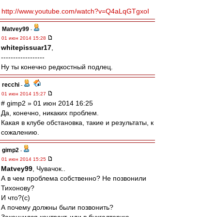
http://www.youtube.com/watch?v=Q4aLqGTgxoI
Matvey99
-
01 июн 2014 15:28
whitepissuar17
,
------------------
Ну ты конечно редкостный подлец.
recchi
-
01 июн 2014 15:27
# gimp2 » 01 июн 2014 16:25
Да, конечно, никаких проблем.
Какая в клубе обстановка, такие и результаты, к
сожалению.
gimp2
-
01 июн 2014 15:25
Matvey99
, Чувачок..
А в чем проблема собственно? Не позвонили
Тихонову?
И что?(с)
А почему должны были позвонить?