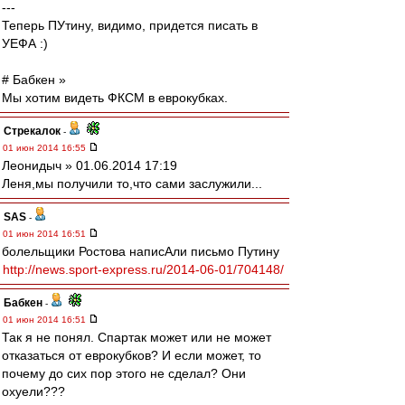
---
Теперь ПУтину, видимо, придется писать в
УЕФА :)
# Бабкен »
Мы хотим видеть ФКСМ в еврокубках.
Стрекалок
-
01 июн 2014 16:55
Леонидыч » 01.06.2014 17:19
Леня,мы получили то,что сами заслужили...
SAS
-
01 июн 2014 16:51
болельщики Ростова написАли письмо Путину
http://news.sport-express.ru/2014-06-01/704148/
Бабкен
-
01 июн 2014 16:51
Так я не понял. Спартак может или не может
отказаться от еврокубков? И если может, то
почему до сих пор этого не сделал? Они
охуели???