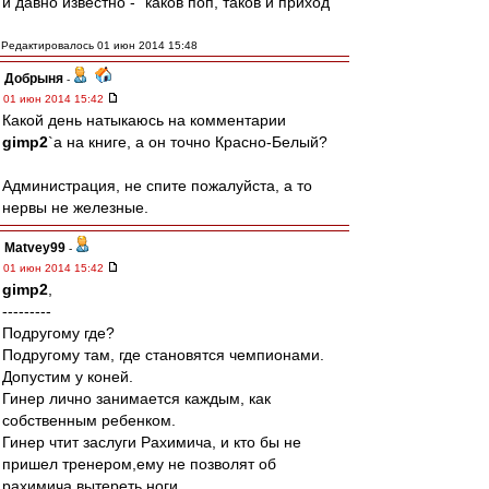
и давно известно - "каков поп, таков и приход"
Редактировалось 01 июн 2014 15:48
Добрыня
-
01 июн 2014 15:42
Какой день натыкаюсь на комментарии
gimp2
`а на книге, а он точно Красно-Белый?
Администрация, не спите пожалуйста, а то
нервы не железные.
Matvey99
-
01 июн 2014 15:42
gimp2
,
---------
Подругому где?
Подругому там, где становятся чемпионами.
Допустим у коней.
Гинер лично занимается каждым, как
собственным ребенком.
Гинер чтит заслуги Рахимича, и кто бы не
пришел тренером,ему не позволят об
рахимича вытереть ноги.