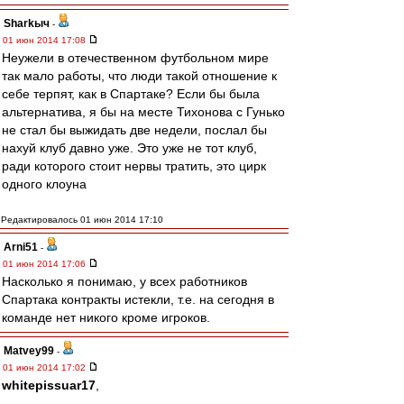
Sharkыч
-
01 июн 2014 17:08
Неужели в отечественном футбольном мире
так мало работы, что люди такой отношение к
себе терпят, как в Спартаке? Если бы была
альтернатива, я бы на месте Тихонова с Гунько
не стал бы выжидать две недели, послал бы
нахуй клуб давно уже. Это уже не тот клуб,
ради которого стоит нервы тратить, это цирк
одного клоуна
Редактировалось 01 июн 2014 17:10
Arni51
-
01 июн 2014 17:06
Насколько я понимаю, у всех работников
Спартака контракты истекли, т.е. на сегодня в
команде нет никого кроме игроков.
Matvey99
-
01 июн 2014 17:02
whitepissuar17
,
---------