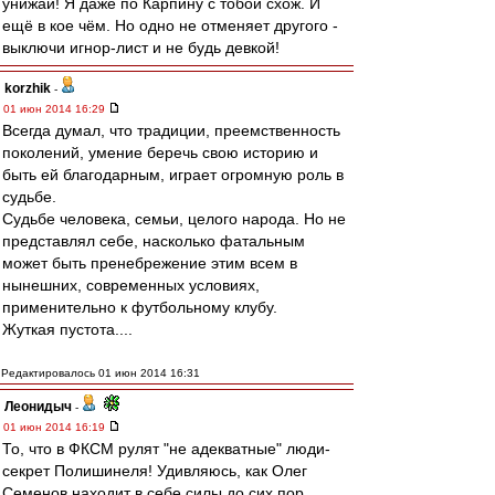
унижай! Я даже по Карпину с тобой схож. И
ещё в кое чём. Но одно не отменяет другого -
выключи игнор-лист и не будь девкой!
korzhik
-
01 июн 2014 16:29
Всегда думал, что традиции, преемственность
поколений, умение беречь свою историю и
быть ей благодарным, играет огромную роль в
судьбе.
Судьбе человека, семьи, целого народа. Но не
представлял себе, насколько фатальным
может быть пренебрежение этим всем в
нынешних, современных условиях,
применительно к футбольному клубу.
Жуткая пустота....
Редактировалось 01 июн 2014 16:31
Леонидыч
-
01 июн 2014 16:19
То, что в ФКСМ рулят "не адекватные" люди-
секрет Полишинеля! Удивляюсь, как Олег
Семенов находит в себе силы до сих пор