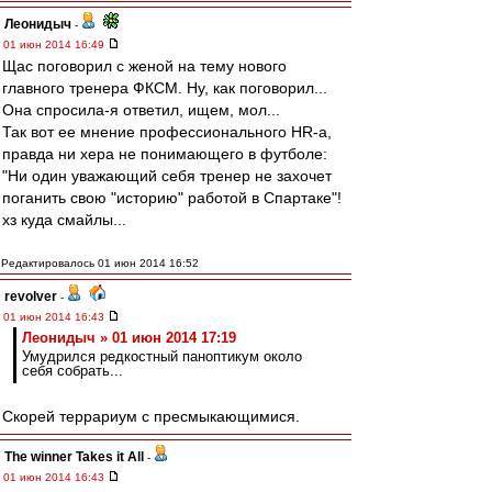
Леонидыч
-
01 июн 2014 16:49
Щас поговорил с женой на тему нового
главного тренера ФКСМ. Ну, как поговорил...
Она спросила-я ответил, ищем, мол...
Так вот ее мнение профессионального HR-а,
правда ни хера не понимающего в футболе:
"Ни один уважающий себя тренер не захочет
поганить свою "историю" работой в Спартаке"!
хз куда смайлы...
Редактировалось 01 июн 2014 16:52
revolver
-
01 июн 2014 16:43
Леонидыч » 01 июн 2014 17:19
Умудрился редкостный паноптикум около
себя собрать...
Скорей террариум с пресмыкающимися.
The winner Takes it All
-
01 июн 2014 16:43