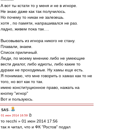
А вот ты кстати то у меня и не в игноре.
Не знаю даже как так получилось.
Но почему то никак не залезешь.
хотя , по памяти, напрашивался не раз.
ладно, живем пока так….
Высовывать из игнора никого не стану.
Плавали, знаем.
Список приличный.
Люди, по моему мнению либо не умеющие
вести диалог, либо идиоты, либо какие то
дураки не проходимые. Ну хамы еще есть.
Я понимаю, что мне говорить о хамах как то не
того, но вот как то так.
имею конституционное право, нажать на
кнопку "игнор"
Вот и пользуюсь.
SAS
-
01 июн 2014 16:59
то recchi » 01 июн 2014 17:56
так я читал, что и ФК "Ростов" подал