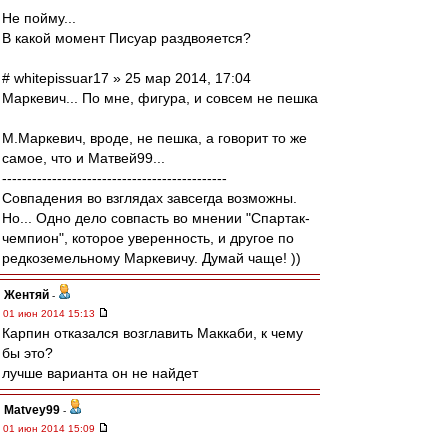
Не пойму...
В какой момент Писуар раздвояется?
# whitepissuar17 » 25 мар 2014, 17:04
Маркевич... По мне, фигура, и совсем не пешка
М.Маркевич, вроде, не пешка, а говорит то же
самое, что и Матвей99...
---------------------------------------------
Совпадения во взглядах завсегда возможны.
Но... Одно дело совпасть во мнении "Спартак-
чемпион", которое уверенность, и другое по
редкоземельному Маркевичу. Думай чаще! ))
Жентяй
-
01 июн 2014 15:13
Карпин отказался возглавить Маккаби, к чему
бы это?
лучше варианта он не найдет
Matvey99
-
01 июн 2014 15:09