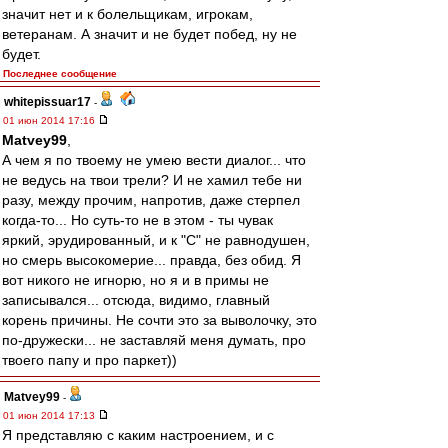
значит нет и к болельщикам, игрокам,
ветеранам. А значит и не будет побед, ну не
будет.
Последнее сообщение
whitepissuar17
-
01 июн 2014 17:16
Matvey99
,
А чем я по твоему не умею вести диалог... что
не ведусь на твои трели? И не хамил тебе ни
разу, между прочим, напротив, даже стерпел
когда-то... Но суть-то не в этом - ты чувак
яркий, эрудированный, и к "С" не равнодушен,
но смерь высокомерие... правда, без обид. Я
вот никого не игнорю, но я и в примы не
записывался... отсюда, видимо, главный
корень причины. Не сочти это за выволочку, это
по-дружески... не заставляй меня думать, про
твоего папу и про паркет))
Matvey99
-
01 июн 2014 17:13
Я представляю с каким настроением, и с