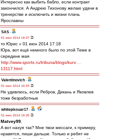
Интересно как выбить бабло, если контракт
закончился. А Андрею Тихонову желаю удачи в
тренерстве и исключить и жизни плачь
Ярославны
SAS
-
01 июн 2014 16:37
то Юрис » 01 июн 2014 17:18
Юра, вот ещё немного было по этой Теме в
середине мая
http://www.sports.ru/tribuna/blogs/kurv ...
13117.html
Valentinovich
-
01 июн 2014 16:35
Не удивлюсь, если Ребров, Дикань и Яковлев
тоже безработные
whitepissuar17
-
01 июн 2014 16:30
Matvey99
,
А вот нахуя так? Мне твои мессаги, к примеру,
нравятся, пиши дальше. Только и ребят не