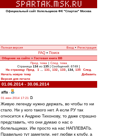
Официальный сайт болельщиков ФК "Спартак" Москва
Полная версия
Вход
•
Регистрация
FAQ
•
Поиск
Общение на сайте
Гостевая книга ВВ
»
Пред. тема
|
След. тема
Страница
134
из
135
[ Сообщений: 6749 ]
На страницу
Пред.
1
...
131
,
132
,
133
,
134
,
135
След.
Начать новую тему
Добавить
Версия для печати
01.06.2014 - 30.06.2014
affa
-
01 июн 2014 17:21
Живую легенду нужно держать, во чтобы то ни
стало. Ни у кого такого нет. А если РУ так
относится к Андрею Тихонову, то даже страшно
представить, что они думаю о нас о
болельщиках. Им просто на нас НАПЛЕВАТЬ.
Правильно тут заметили, нет любви к клубу, а