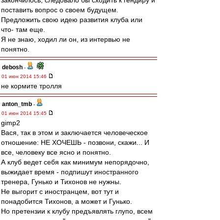
закончилось, следовало бы сходить к гендиру и
поставить вопрос о своем будущем.
Предложить свою идею развития клуба или
что- там еще.
Я не знаю, ходил ли он, из интервью не
понятно.
debosh
-
01 июн 2014 15:46
не кормите тролля
anton_tmb
-
01 июн 2014 15:45
gimp2
Вася, так в этом и заключается человеческое
отношение: НЕ ХОЧЕШЬ - позвони, скажи... И
все, человеку все ясно и понятно.
А клуб ведет себя как минимум непорядочно,
выжидает время - подпишут иностранного
тренера, Гунько и Тихонов не нужны.
Не выгорит с иностранцем, вот тут и
понадобится Тихонов, а может и Гунько.
Но претензии к клубу предъявлять глупо, всем