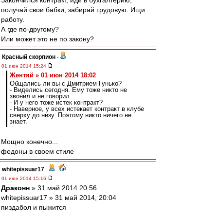
Закончился контракт, иди в бухгалтерию,
получай свои бабки, забирай трудовую. Ищи
работу.
А где по-другому?
Или может это не по закону?
Красный скорпион
-
01 июн 2014 15:24
Жентяй » 01 июн 2014 18:02
Общались ли вы с Дмитрием Гунько?
- Виделись сегодня. Ему тоже никто не
звонил и не говорил.
- И у него тоже истек контракт?
- Наверное, у всех истекает контракт в клубе
сверху до низу. Поэтому никто ничего не
знает.
Мощно конечно...
федоны в своем стиле
whitepissuar17
-
01 июн 2014 15:16
Драконн
» 31 май 2014 20:56
whitepissuar17 » 31 май 2014, 20:04
пиздабол и пыжится