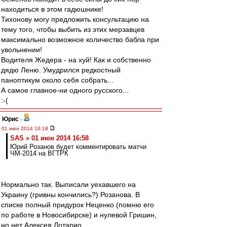
находиться в этом гадюшнике!
Тихонову могу предложить консультацию на
тему того, чтобы выбить из этих мерзавцев
максимально возможное количество бабла при
увольнении!
Водителя Жедера - на хуй! Как и собственно
дядю Леню. Умудрился редкостный
паноптикум около себя собрать...
А самое главное-ни одного русского...
:-(
Юрис
-
01 июн 2014 16:18
SAS » 01 июн 2014 16:58
Юрий Розанов будет комментировать матчи
ЧМ-2014 на ВГТРК
Нормально так. Выписали уехавшего на
Украину (гривны кончились?) Розанова. В
списке полный придурок Неценко (помню его
по работе в Новосибирске) и нулевой Гришин,
но нет Алексея Лотарио.