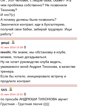
Он , этот человек, с лицом быка, скажет-"А в
чем проблема собственно? Не позвонили
Тихонову?
И что?(с)
А почему должны были позвонить?
Закончился контракт, иди в бухгалтерию,
получай свои бабки, забирай трудовую. Ищи
работу."
gimp2
-
01 июн 2014 15:39
recchi
, Не знаем, мы обстановку в клубе,
можем, только догадываться.
Ну не хочет руководство клуба видеть,
уважаемого мной Андрея Тихонова, в качестве
тренера.
Если бы хотело, инициировало встречу и
продлило контракт.
SAS
-
01 июн 2014 15:31
по просьбе АНДРЮШИ ТИХОНОВА звучит
Грустная - Грустная песня (((((