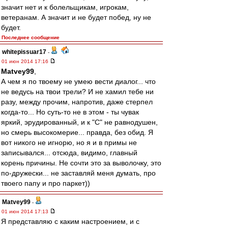
значит нет и к болельщикам, игрокам,
ветеранам. А значит и не будет побед, ну не
будет.
Последнее сообщение
whitepissuar17
-
01 июн 2014 17:16
Matvey99
,
А чем я по твоему не умею вести диалог... что
не ведусь на твои трели? И не хамил тебе ни
разу, между прочим, напротив, даже стерпел
когда-то... Но суть-то не в этом - ты чувак
яркий, эрудированный, и к "С" не равнодушен,
но смерь высокомерие... правда, без обид. Я
вот никого не игнорю, но я и в примы не
записывался... отсюда, видимо, главный
корень причины. Не сочти это за выволочку, это
по-дружески... не заставляй меня думать, про
твоего папу и про паркет))
Matvey99
-
01 июн 2014 17:13
Я представляю с каким настроением, и с