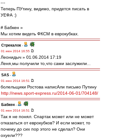
---
Теперь ПУтину, видимо, придется писать в
УЕФА :)
# Бабкен »
Мы хотим видеть ФКСМ в еврокубках.
Стрекалок
-
01 июн 2014 16:55
Леонидыч » 01.06.2014 17:19
Леня,мы получили то,что сами заслужили...
SAS
-
01 июн 2014 16:51
болельщики Ростова написАли письмо Путину
http://news.sport-express.ru/2014-06-01/704148/
Бабкен
-
01 июн 2014 16:51
Так я не понял. Спартак может или не может
отказаться от еврокубков? И если может, то
почему до сих пор этого не сделал? Они
охуели???