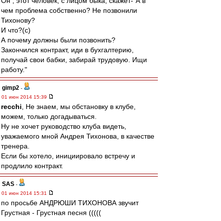
Он , этот человек, с лицом быка, скажет-"А в
чем проблема собственно? Не позвонили
Тихонову?
И что?(с)
А почему должны были позвонить?
Закончился контракт, иди в бухгалтерию,
получай свои бабки, забирай трудовую. Ищи
работу."
gimp2
-
01 июн 2014 15:39
recchi
, Не знаем, мы обстановку в клубе,
можем, только догадываться.
Ну не хочет руководство клуба видеть,
уважаемого мной Андрея Тихонова, в качестве
тренера.
Если бы хотело, инициировало встречу и
продлило контракт.
SAS
-
01 июн 2014 15:31
по просьбе АНДРЮШИ ТИХОНОВА звучит
Грустная - Грустная песня (((((