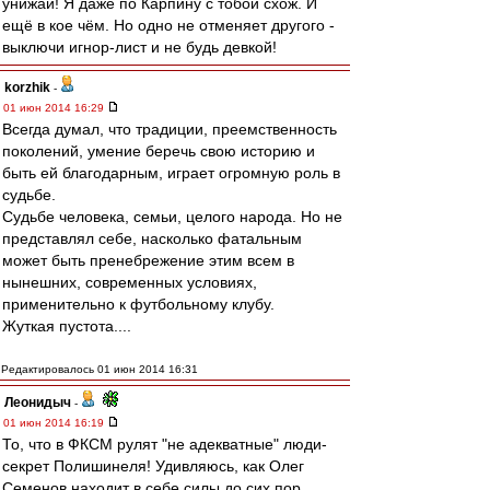
унижай! Я даже по Карпину с тобой схож. И
ещё в кое чём. Но одно не отменяет другого -
выключи игнор-лист и не будь девкой!
korzhik
-
01 июн 2014 16:29
Всегда думал, что традиции, преемственность
поколений, умение беречь свою историю и
быть ей благодарным, играет огромную роль в
судьбе.
Судьбе человека, семьи, целого народа. Но не
представлял себе, насколько фатальным
может быть пренебрежение этим всем в
нынешних, современных условиях,
применительно к футбольному клубу.
Жуткая пустота....
Редактировалось 01 июн 2014 16:31
Леонидыч
-
01 июн 2014 16:19
То, что в ФКСМ рулят "не адекватные" люди-
секрет Полишинеля! Удивляюсь, как Олег
Семенов находит в себе силы до сих пор