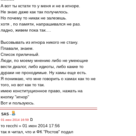
А вот ты кстати то у меня и не в игноре.
Не знаю даже как так получилось.
Но почему то никак не залезешь.
хотя , по памяти, напрашивался не раз.
ладно, живем пока так….
Высовывать из игнора никого не стану.
Плавали, знаем.
Список приличный.
Люди, по моему мнению либо не умеющие
вести диалог, либо идиоты, либо какие то
дураки не проходимые. Ну хамы еще есть.
Я понимаю, что мне говорить о хамах как то не
того, но вот как то так.
имею конституционное право, нажать на
кнопку "игнор"
Вот и пользуюсь.
SAS
-
01 июн 2014 16:59
то recchi » 01 июн 2014 17:56
так я читал, что и ФК "Ростов" подал