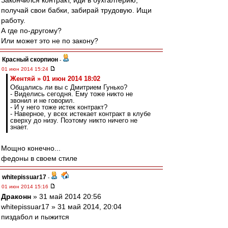
Закончился контракт, иди в бухгалтерию,
получай свои бабки, забирай трудовую. Ищи
работу.
А где по-другому?
Или может это не по закону?
Красный скорпион
-
01 июн 2014 15:24
Жентяй » 01 июн 2014 18:02
Общались ли вы с Дмитрием Гунько?
- Виделись сегодня. Ему тоже никто не
звонил и не говорил.
- И у него тоже истек контракт?
- Наверное, у всех истекает контракт в клубе
сверху до низу. Поэтому никто ничего не
знает.
Мощно конечно...
федоны в своем стиле
whitepissuar17
-
01 июн 2014 15:16
Драконн
» 31 май 2014 20:56
whitepissuar17 » 31 май 2014, 20:04
пиздабол и пыжится