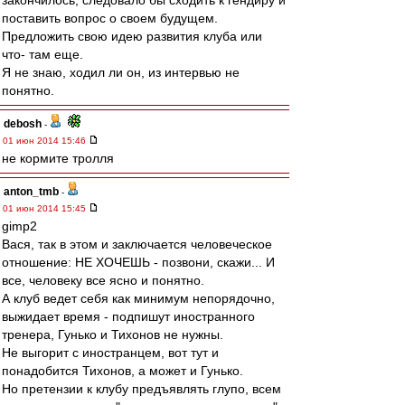
закончилось, следовало бы сходить к гендиру и
поставить вопрос о своем будущем.
Предложить свою идею развития клуба или
что- там еще.
Я не знаю, ходил ли он, из интервью не
понятно.
debosh
-
01 июн 2014 15:46
не кормите тролля
anton_tmb
-
01 июн 2014 15:45
gimp2
Вася, так в этом и заключается человеческое
отношение: НЕ ХОЧЕШЬ - позвони, скажи... И
все, человеку все ясно и понятно.
А клуб ведет себя как минимум непорядочно,
выжидает время - подпишут иностранного
тренера, Гунько и Тихонов не нужны.
Не выгорит с иностранцем, вот тут и
понадобится Тихонов, а может и Гунько.
Но претензии к клубу предъявлять глупо, всем