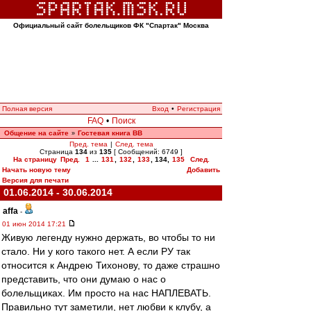
Официальный сайт болельщиков ФК "Спартак" Москва
Полная версия
Вход
•
Регистрация
FAQ
•
Поиск
Общение на сайте
Гостевая книга ВВ
»
Пред. тема
|
След. тема
Страница
134
из
135
[ Сообщений: 6749 ]
На страницу
Пред.
1
...
131
,
132
,
133
,
134
,
135
След.
Начать новую тему
Добавить
Версия для печати
01.06.2014 - 30.06.2014
affa
-
01 июн 2014 17:21
Живую легенду нужно держать, во чтобы то ни
стало. Ни у кого такого нет. А если РУ так
относится к Андрею Тихонову, то даже страшно
представить, что они думаю о нас о
болельщиках. Им просто на нас НАПЛЕВАТЬ.
Правильно тут заметили, нет любви к клубу, а