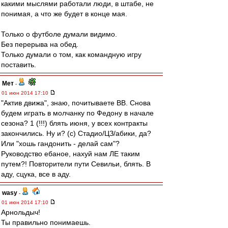
какими мыслями работали люди, в штабе, не
понимая, а что же будет в конце мая.
Только о футболе думали видимо.
Без перерыва на обед.
Только думали о том, как командную игру
поставить.
Мет
-
01 июн 2014 17:10
"Актив движа", знаю, почитываете ВВ. Снова
будем играть в молчанку по Федону в начале
сезона? 1 (!!!) блять июня, у всех контракты
закончились. Ну и? (с) Стадио/ЦЗ/абики, да?
Или "хошь гандонить - делай сам"?
Руководство ебаное, нахуй нам ЛЕ таким
путем?! Повторители пути Севильи, блять. В
аду, сцука, все в аду.
wasy
-
01 июн 2014 17:10
Арнольдыч!
Ты правильно понимаешь.