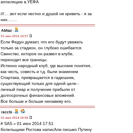
аппеляцию в УЕФА
///.....вот если честно и душой не кривить - я за
них........
Abhaz
-
01 июн 2014 16:57
Если Федун думает, что его будут уважать
только за стадион, он глубоко ошибается.
Свинство, которое он развел в клубе,
переходит все границы.
Истинно народный клуб, где высокие понятия,
как честь, совесть и т.д. были знаменем
Спартака, превращается в гадюшник,
существующий только для одной цели -
личный пиар и получение прибыли от
долгосрочных финансовых вложений.
Все больше и больше ненавижу его.
recchi
-
01 июн 2014 16:56
# SAS » 01 июн 2014 17:51
болельщики Ростова написАли письмо Путину