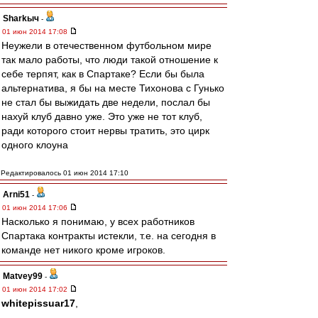
Sharkыч
-
01 июн 2014 17:08
Неужели в отечественном футбольном мире
так мало работы, что люди такой отношение к
себе терпят, как в Спартаке? Если бы была
альтернатива, я бы на месте Тихонова с Гунько
не стал бы выжидать две недели, послал бы
нахуй клуб давно уже. Это уже не тот клуб,
ради которого стоит нервы тратить, это цирк
одного клоуна
Редактировалось 01 июн 2014 17:10
Arni51
-
01 июн 2014 17:06
Насколько я понимаю, у всех работников
Спартака контракты истекли, т.е. на сегодня в
команде нет никого кроме игроков.
Matvey99
-
01 июн 2014 17:02
whitepissuar17
,
---------