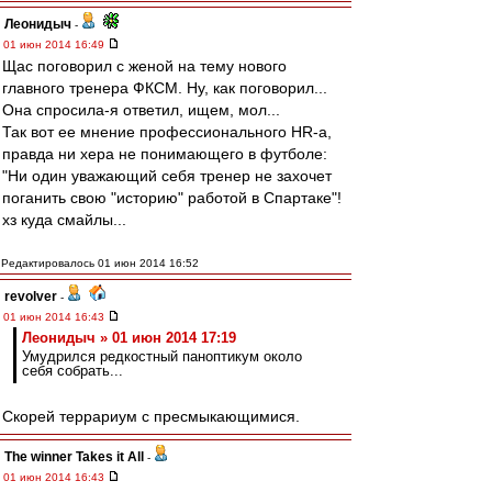
Леонидыч
-
01 июн 2014 16:49
Щас поговорил с женой на тему нового
главного тренера ФКСМ. Ну, как поговорил...
Она спросила-я ответил, ищем, мол...
Так вот ее мнение профессионального HR-а,
правда ни хера не понимающего в футболе:
"Ни один уважающий себя тренер не захочет
поганить свою "историю" работой в Спартаке"!
хз куда смайлы...
Редактировалось 01 июн 2014 16:52
revolver
-
01 июн 2014 16:43
Леонидыч » 01 июн 2014 17:19
Умудрился редкостный паноптикум около
себя собрать...
Скорей террариум с пресмыкающимися.
The winner Takes it All
-
01 июн 2014 16:43