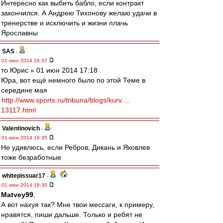
Интересно как выбить бабло, если контракт
закончился. А Андрею Тихонову желаю удачи в
тренерстве и исключить и жизни плачь
Ярославны
SAS
-
01 июн 2014 16:37
то Юрис » 01 июн 2014 17:18
Юра, вот ещё немного было по этой Теме в
середине мая
http://www.sports.ru/tribuna/blogs/kurv ...
13117.html
Valentinovich
-
01 июн 2014 16:35
Не удивлюсь, если Ребров, Дикань и Яковлев
тоже безработные
whitepissuar17
-
01 июн 2014 16:30
Matvey99
,
А вот нахуя так? Мне твои мессаги, к примеру,
нравятся, пиши дальше. Только и ребят не