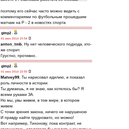
поэтому его сейчас часто можно видеть с
комментариями по футбольным прошедшим
матчам на Р - 2 в новостях спорта
gimp2
-
01 июн 2014 15:54
anton_tmb
, Ну нет человеческого подхода, кто-
же спорит.
Грустно, противно..
gimp2
-
01 июн 2014 15:50
Matvey99
, Ты нарисовал идилию, и показал
роль личности в истории.
Ты думаешь, я не знаю, как хотелось бы? Я
всеми руками ЗА.
Но мы, увы живем, в том мире, в котором
живем.
С точки зрения закона, ничего не нарушеною
И правду найти трудновато, но можно!
Вот например, Тихонову, пока контракт, не