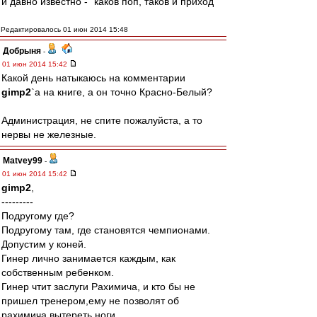
и давно известно - "каков поп, таков и приход"
Редактировалось 01 июн 2014 15:48
Добрыня
-
01 июн 2014 15:42
Какой день натыкаюсь на комментарии
gimp2
`а на книге, а он точно Красно-Белый?
Администрация, не спите пожалуйста, а то
нервы не железные.
Matvey99
-
01 июн 2014 15:42
gimp2
,
---------
Подругому где?
Подругому там, где становятся чемпионами.
Допустим у коней.
Гинер лично занимается каждым, как
собственным ребенком.
Гинер чтит заслуги Рахимича, и кто бы не
пришел тренером,ему не позволят об
рахимича вытереть ноги.