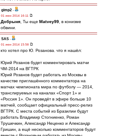
gimp2
-
01 июн 2014 16:11
Добрыня
, Ты еще
Matvey99
, в конизме
обвини.
SAS
-
01 июн 2014 15:58
кто хотел про Ю. Розанова. что я нашёл:
Юрий Розанов будет комментировать матчи
ЧМ-2014 на ВГТРК
Юрий Розанов будет работать из Москвы в
качестве приглашённого комментатора на
матчах чемпионата мира по футболу — 2014,
транслируемых на каналах «Спорт 1» и
«Россия 1». Он проведёт в эфире больше 10
матчей, сообщает официальный пресс-релиз
ВГТРК. С места событий из Бразилии будут
работать Владимир Стогниенко, Роман
Трушечкин, Александр Неценко и Александр
Гришин, а ещё несколько комментаторов будут
вместе с Розановым работать из Москвы........