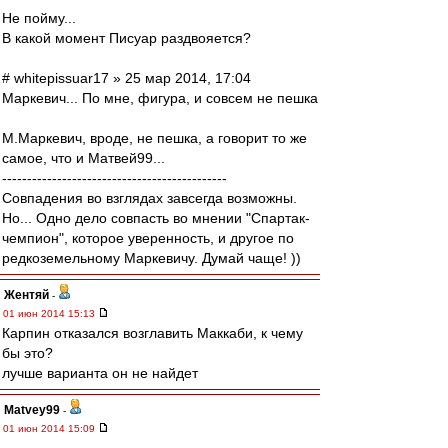
Не пойму...
В какой момент Писуар раздвояется?
# whitepissuar17 » 25 мар 2014, 17:04
Маркевич... По мне, фигура, и совсем не пешка
М.Маркевич, вроде, не пешка, а говорит то же
самое, что и Матвей99...
---------------------------------------------
Совпадения во взглядах завсегда возможны.
Но... Одно дело совпасть во мнении "Спартак-
чемпион", которое уверенность, и другое по
редкоземельному Маркевичу. Думай чаще! ))
Жентяй
-
01 июн 2014 15:13
Карпин отказался возглавить Маккаби, к чему
бы это?
лучше варианта он не найдет
Matvey99
-
01 июн 2014 15:09