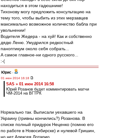
находиться в этом гадюшнике!
Тихонову могу предложить консультацию на
тему того, чтобы выбить из этих мерзавцев
максимально возможное количество бабла при
увольнении!
Водителя Жедера - на хуй! Как и собственно
дядю Леню. Умудрился редкостный
паноптикум около себя собрать...
А самое главное-ни одного русского...
:-(
Юрис
-
01 июн 2014 16:18
SAS » 01 июн 2014 16:58
Юрий Розанов будет комментировать матчи
ЧМ-2014 на ВГТРК
Нормально так. Выписали уехавшего на
Украину (гривны кончились?) Розанова. В
списке полный придурок Неценко (помню его
по работе в Новосибирске) и нулевой Гришин,
но нет Алексея Лотарио.