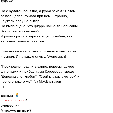
туда же.
Но с бумагой понятно, а ручка зачем? Потом
возвращался, бумага при нём. Странно,
неужели попу не вытер?
Но было видно, что цифры какие-то написаны.
Значит вытер - но чем?
И ручку - раз и в карман ещё поглубже, как
халявную мацу в синагоге.
Оказывается записывал, сколько и чего я съел
и выпил. И на какую сумму. Экономист!
"Произошло подсчитывание, пересыпаемое
шуточками и прибаутками Коровьева, вроде
"Денежка счет любит", "Свой глазок- смотрок" и
прочего такого же". (с) М.А.Булгаков
:-)
авоська
-
01 июн 2014 22:22
словесник
,
А что,уже шутили?