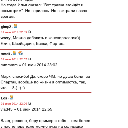
Но тогда Илья сказал: "Вот травка взойдёт и
посмотрим". Не верилось. Но выиграли назло
врагам.
gimp2
-
01 июн 2014 22:09
wasy
, Можно добавить и конспирологию))
Якин, Швейцария, Банки, Фирташ.
xmeli
-
01 июн 2014 22:07
mmmmm » 01 июн 2014 23:02
Марк, спасибо! Да, скоро ЧМ, но душа болит за
Спартак, вообще по жизни я оптимистка, так,
что ... 8-) :) :)
Los
-
01 июн 2014 22:06
vlad45 » 01 июн 2014 22:55
Влад, решено, беру пример с тебя .. тем более
у нас теперь тоже можно пузо на солнышке