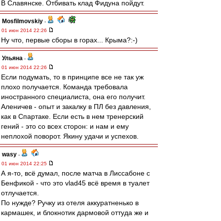
В Славянске. Отбивать клад Фидуна пойдут.
Mosfilmovskiy
-
01 июн 2014 22:26
Ну что, первые сборы в горах... Крыма?:-)
Ульяна
-
01 июн 2014 22:26
Если подумать, то в принципе все не так уж
плохо получается. Команда требовала
иностранного специалиста, она его получит.
Аленичев - опыт и закалку в ПЛ без давления,
как в Спартаке. Если есть в нем тренерский
гений - это со всех сторон: и нам и ему
неплохой поворот. Якину удачи и успехов.
wasy
-
01 июн 2014 22:25
А я-то, всё думал, после матча в Лиссабоне с
Бенфикой - что это vlad45 всё время в туалет
отлучается.
По нужде? Ручку из отеля аккуратненько в
кармашек, и блокнотик дармовой оттуда же и