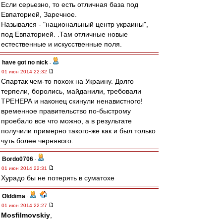
Если серьезно, то есть отличная база под
Евпаторией, Заречное.
Назывался - "национальный центр украины",
под Евпаторией. .Там отличные новые
естественные и искусственные поля.
have got no nick
-
01 июн 2014 22:32
Спартак чем-то похож на Украину. Долго
терпели, боролись, майданили, требовали
ТРЕНЕРА и наконец скинули ненавистного!
временное правительство по-быстрому
проебало все что можно, а в результате
получили примерно такого-же как и был только
чуть более чернявого.
Bordo0706
-
01 июн 2014 22:31
Хурадо бы не потерять в суматохе
Olddima
-
01 июн 2014 22:27
Mosfilmovskiy
,