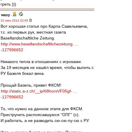
греть )))
wasy
-
01 июн 2014 22:05
Вот хорошая статья про Карпа Савельевича,
т.с. из первых рук, местная газета
Basellandschaftliche Zeitung.
http://www.basellandschaftlichezeitung. ...
-127996652
Никакого тепла в отношениях с игроками.
За 19 месяцев не нашёл время, чтобы выпить с
РУ Базеля бокал вина.
Прощай Базель, привет ФКСМ!
http://static.a-z.ch/__ip/68horsVF05gf- ...
-127996652
То, что нужно на данном этапе для ФКСМ.
Приструнить распоясавшуюся "ОПГ" (с).
И работать, а не разводить сю-сю-пу-сю с РУ.