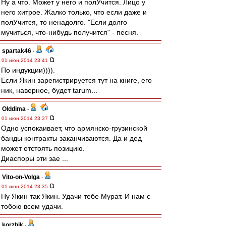
Ну а что. Может у него и полУчится. Лицо у
него хитрое. Жалко только, что если даже и
полУчится, то ненадолго. "Если долго
мучиться, что-нибудь получится" - песня.
spartak46
-
01 июн 2014 23:41
По индукции)))).
Если Якин зарегистрируется тут на книге, его
ник, наверное, будет tarum...
Olddima
-
01 июн 2014 23:37
Одно успокаивает, что армянско-грузинской
банды контракты заканчиваются. Да и дед
может отстоять позицию.
Диаспоры эти зае ...
Vito-on-Volga
-
01 июн 2014 23:35
Ну Якин так Якин. Удачи тебе Мурат. И нам с
тобою всем удачи.
korzhik
-