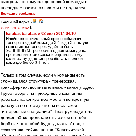
выстроил, потому как до первой команды в
последнее время так никто и не поднялся.
Последнее сообщение
Большой Хорхе
-
02 июн 2014 05:52
karabas-barabas » 02 июн 2014 04:10
Наиболее оптимальный срок пребывания
тренера в одной команде 3-4 года.Зачастую
немногим из тренеров удаётся быть
УСПЕШНЫМ тренером в одной команде на
протяжении этого срока и ещё меньшему
количеству удаётся проработать в одной
команде более 3-4 лет.
Только в том случае, если у команды есть
сложившаяся структура - тренерская,
трансферная, воспитательная, - какая угодно.
Грубо говоря, ты приходишь в компанию
работать на конкретное место и конкретную
работу, а не потому, что ты весь такой
"интересный специалист". Твой руководитель
должен чётко представлять, зачем он тебя
берёт и что с тобой будет делать. У нас, к
сожалению, сейчас не так. "Классический
"Спартак" успешно развален, а у "нового" уже