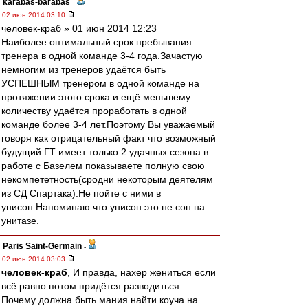
karabas-barabas
-
02 июн 2014 03:10
человек-краб » 01 июн 2014 12:23
Наиболее оптимальный срок пребывания
тренера в одной команде 3-4 года.Зачастую
немногим из тренеров удаётся быть
УСПЕШНЫМ тренером в одной команде на
протяжении этого срока и ещё меньшему
количеству удаётся проработать в одной
команде более 3-4 лет.Поэтому Вы уважаемый
говоря как отрицательный факт что возможный
будущий ГТ имеет только 2 удачных сезона в
работе с Базелем показываете полную свою
некомпететность(сродни некоторым деятелям
из СД Спартака).Не пойте с ними в
унисон.Напоминаю что унисон это не сон на
унитазе.
Paris Saint-Germain
-
02 июн 2014 03:03
человек-краб
, И правда, нахер жениться если
всё равно потом придётся разводиться.
Почему должна быть мания найти коуча на