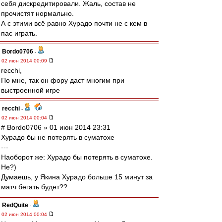
себя дискредитировали. Жаль, состав не
прочистят нормально.
А с этими всё равно Хурадо почти не с кем в
пас играть.
Bordo0706
-
02 июн 2014 00:09
recchi,
По мне, так он фору даст многим при
выстроенной игре
recchi
-
02 июн 2014 00:04
# Bordo0706 » 01 июн 2014 23:31
Хурадо бы не потерять в суматохе
---
Наоборот же: Хурадо бы потерять в суматохе.
Не?)
Думаешь, у Якина Хурадо больше 15 минут за
матч бегать будет??
RedQuite
-
02 июн 2014 00:04