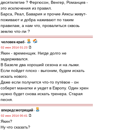
десятилетие ? Фергюсон, Венгер, Романцев -
это исключения из правил.
Барса, Реал, Бавария и прочие Аяксы живут-
поживают и добра наживают по таким
правилам, а нам что, провалиться сквозь
землю что-ли ?
человек-краб
-
02 июн 2014 01:23
Якин - временщик. Нигде долго не
задерживался.
В Базеле два хороший сезона и на лыжи.
Если пойдет плохо - выгоним, будем искать
искать нового.
Даже если получится что-то путёвое - он
соберет манатки и уедет в Европу. Один хрен
нужно будет снова искать тренера. Старая
песня.
впередсмотрящий
-
02 июн 2014 00:41
Якин?
Ну что сказать?