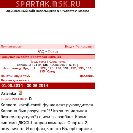
Официальный сайт болельщиков ФК "Спартак" Москва
Полная версия
Вход
•
Регистрация
FAQ
•
Поиск
Общение на сайте
Гостевая книга ВВ
»
Пред. тема
|
След. тема
Страница
131
из
135
[ Сообщений: 6749 ]
На страницу
Пред.
1
...
128
,
129
,
130
,
131
,
132
,
133
,
134
,
135
След.
Начать новую тему
Добавить
Версия для печати
01.06.2014 - 30.06.2014
Artemka
-
02 июн 2014 06:11
Коллеги, какой-такой фундамент руководителя
Карпина был разрушен?! Что за гениальная
бизнес-структура?) о чем вы вообще. Кроме
системы ДЮСШ-вторая команда- Спартак-2,
нету ничего. И не факт, что это ВалерГеоригич