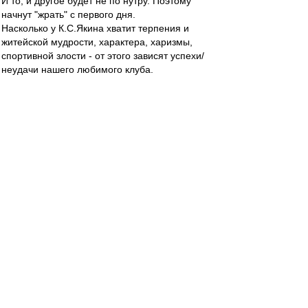
И то, и другое будет не по нутру. Поэтому
начнут "жрать" с первого дня.
Насколько у К.С.Якина хватит терпения и
житейской мудрости, характера, харизмы,
спортивной злости - от этого зависят успехи/
неудачи нашего любимого клуба.
"Такие времена". (с) Познер
Yarri
-
01 июн 2014 22:03
Мантры ВВ были услышаны. Про Горлуковича
здесь так давно вели речи, так мечтали, как "он
посмотрит в глаза игрокам", что вот оно.
А повод воплотить сие как всегда - совершенно
случайный - знание немецкого языка.
jama-dharma
-
01 июн 2014 22:03
Итак, первый день официально без
тренерского штаба Спартак прожил.
Селекционной работой, я так понимаю,
заниматься просто некому?