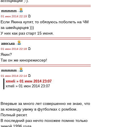
ассоциации ;-).
mmmmm
-
01 июн 2014 22:19
Если Якина купят, то обязуюсь поболеть на ЧМ
за швейцарцев )))
У них как раз старт 15 июня.
авоська
-
01 июн 2014 22:18
Якин?
Так он же кинорежиссер!
mmmmm
-
01 июн 2014 22:14
xmeli » 01 июн 2014 23:07
xmeli » 01 июн 2014 23:07
Впервые за много лет совершенно не знаю, что
за команду увижу в футболках с ромбом.
Полный ресет.
В последний раз нечто похожее помню только
зимой 1996 года.