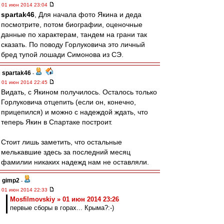
01 июн 2014 23:04
spartak46
, Для начала фото Якина и деда
посмотрите, потом биографии, оценочные
данные по характерам, тандем на грани так
сказать. По поводу Горлуковича это личный
бред тупой лошади Симонова из СЭ.
spartak46
-
01 июн 2014 22:45
Видать, с Якином получилось. Осталось только
Горлуковича отцепить (если он, конечно,
прицепился) и можно с надеждой ждать, что
теперь Якин в Спартаке построит.
Стоит лишь заметить, что остальные
мелькавшие здесь за последний месяц
фамилии никаких надежд нам не оставляли.
gimp2
-
01 июн 2014 22:33
Mosfilmovskiy » 01 июн 2014 23:26
первые сборы в горах... Крыма?:-)