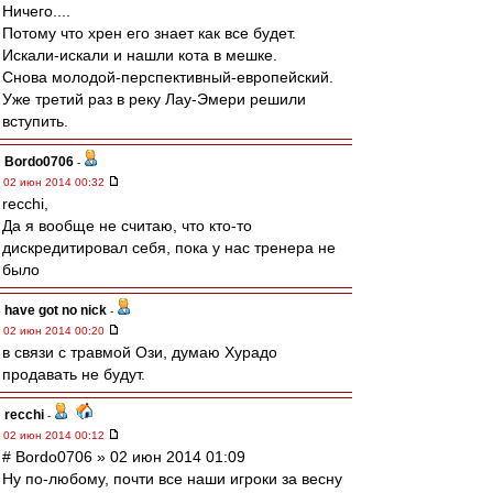
Ничего....
Потому что хрен его знает как все будет.
Искали-искали и нашли кота в мешке.
Снова молодой-перспективный-европейский.
Уже третий раз в реку Лау-Эмери решили
вступить.
Bordo0706
-
02 июн 2014 00:32
recchi,
Да я вообще не считаю, что кто-то
дискредитировал себя, пока у нас тренера не
было
have got no nick
-
02 июн 2014 00:20
в связи с травмой Ози, думаю Хурадо
продавать не будут.
recchi
-
02 июн 2014 00:12
# Bordo0706 » 02 июн 2014 01:09
Ну по-любому, почти все наши игроки за весну