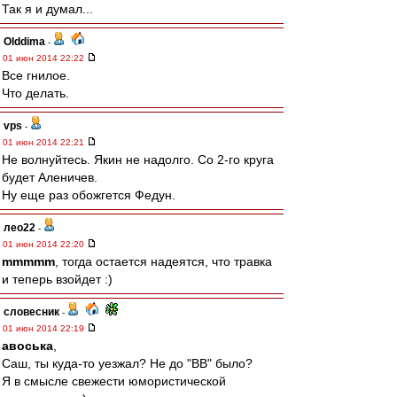
Так я и думал...
Olddima
-
01 июн 2014 22:22
Все гнилое.
Что делать.
vps
-
01 июн 2014 22:21
Не волнуйтесь. Якин не надолго. Со 2-го круга
будет Аленичев.
Ну еще раз обожгется Федун.
лео22
-
01 июн 2014 22:20
mmmmm
, тогда остается надеятся, что травка
и теперь взойдет :)
словесник
-
01 июн 2014 22:19
авоська
,
Саш, ты куда-то уезжал? Не до "ВВ" было?
Я в смысле свежести юмористической