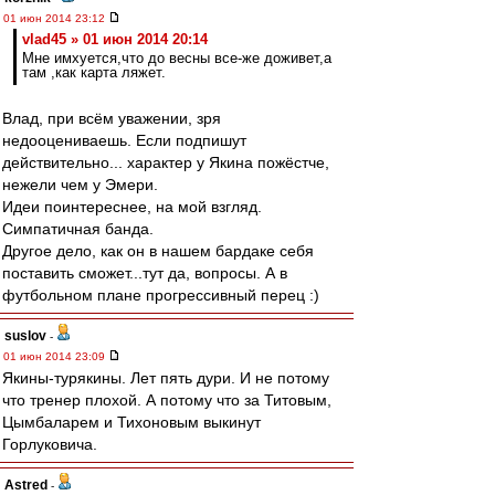
01 июн 2014 23:12
vlad45 » 01 июн 2014 20:14
Мне имхуется,что до весны все-же доживет,а
там ,как карта ляжет.
Влад, при всём уважении, зря
недооцениваешь. Если подпишут
действительно... характер у Якина пожёстче,
нежели чем у Эмери.
Идеи поинтереснее, на мой взгляд.
Симпатичная банда.
Другое дело, как он в нашем бардаке себя
поставить сможет...тут да, вопросы. А в
футбольном плане прогрессивный перец :)
suslov
-
01 июн 2014 23:09
Якины-турякины. Лет пять дури. И не потому
что тренер плохой. А потому что за Титовым,
Цымбаларем и Тихоновым выкинут
Горлуковича.
Astred
-