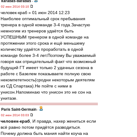
karabas-barabas
-
02 июн 2014 03:10
человек-краб » 01 июн 2014 12:23
Наиболее оптимальный срок пребывания
тренера в одной команде 3-4 года.Зачастую
немногим из тренеров удаётся быть
УСПЕШНЫМ тренером в одной команде на
протяжении этого срока и ещё меньшему
количеству удаётся проработать в одной
команде более 3-4 лет.Поэтому Вы уважаемый
говоря как отрицательный факт что возможный
будущий ГТ имеет только 2 удачных сезона в
работе с Базелем показываете полную свою
некомпететность(сродни некоторым деятелям
из СД Спартака).Не пойте с ними в
унисон.Напоминаю что унисон это не сон на
унитазе.
Paris Saint-Germain
-
02 июн 2014 03:03
человек-краб
, И правда, нахер жениться если
всё равно потом придётся разводиться.
Почему должна быть мания найти коуча на