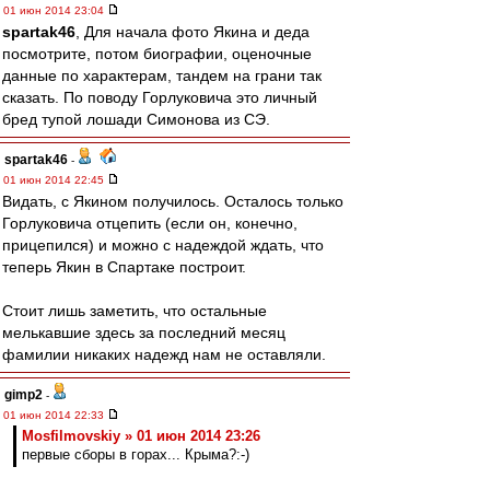
01 июн 2014 23:04
spartak46
, Для начала фото Якина и деда
посмотрите, потом биографии, оценочные
данные по характерам, тандем на грани так
сказать. По поводу Горлуковича это личный
бред тупой лошади Симонова из СЭ.
spartak46
-
01 июн 2014 22:45
Видать, с Якином получилось. Осталось только
Горлуковича отцепить (если он, конечно,
прицепился) и можно с надеждой ждать, что
теперь Якин в Спартаке построит.
Стоит лишь заметить, что остальные
мелькавшие здесь за последний месяц
фамилии никаких надежд нам не оставляли.
gimp2
-
01 июн 2014 22:33
Mosfilmovskiy » 01 июн 2014 23:26
первые сборы в горах... Крыма?:-)