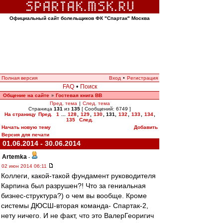
Официальный сайт болельщиков ФК "Спартак" Москва
Полная версия
Вход
•
Регистрация
FAQ
•
Поиск
Общение на сайте
Гостевая книга ВВ
»
Пред. тема
|
След. тема
Страница
131
из
135
[ Сообщений: 6749 ]
На страницу
Пред.
1
...
128
,
129
,
130
,
131
,
132
,
133
,
134
,
135
След.
Начать новую тему
Добавить
Версия для печати
01.06.2014 - 30.06.2014
Artemka
-
02 июн 2014 06:11
Коллеги, какой-такой фундамент руководителя
Карпина был разрушен?! Что за гениальная
бизнес-структура?) о чем вы вообще. Кроме
системы ДЮСШ-вторая команда- Спартак-2,
нету ничего. И не факт, что это ВалерГеоригич