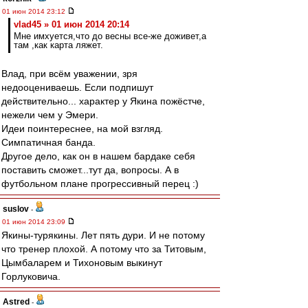
01 июн 2014 23:12
vlad45 » 01 июн 2014 20:14
Мне имхуется,что до весны все-же доживет,а
там ,как карта ляжет.
Влад, при всём уважении, зря
недооцениваешь. Если подпишут
действительно... характер у Якина пожёстче,
нежели чем у Эмери.
Идеи поинтереснее, на мой взгляд.
Симпатичная банда.
Другое дело, как он в нашем бардаке себя
поставить сможет...тут да, вопросы. А в
футбольном плане прогрессивный перец :)
suslov
-
01 июн 2014 23:09
Якины-турякины. Лет пять дури. И не потому
что тренер плохой. А потому что за Титовым,
Цымбаларем и Тихоновым выкинут
Горлуковича.
Astred
-