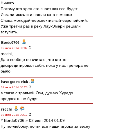
Ничего....
Потому что хрен его знает как все будет.
Искали-искали и нашли кота в мешке.
Снова молодой-перспективный-европейский.
Уже третий раз в реку Лау-Эмери решили
вступить.
Bordo0706
-
02 июн 2014 00:32
recchi,
Да я вообще не считаю, что кто-то
дискредитировал себя, пока у нас тренера не
было
have got no nick
-
02 июн 2014 00:20
в связи с травмой Ози, думаю Хурадо
продавать не будут.
recchi
-
02 июн 2014 00:12
# Bordo0706 » 02 июн 2014 01:09
Ну по-любому, почти все наши игроки за весну