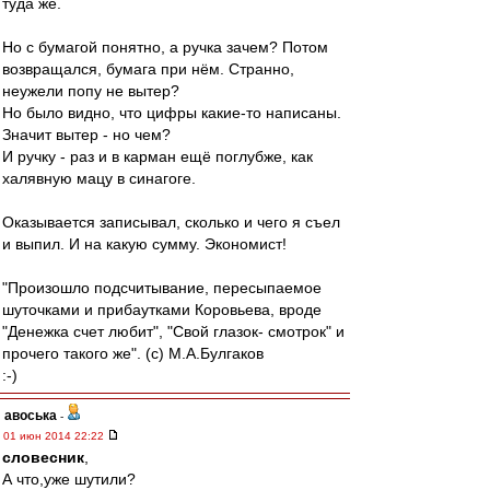
туда же.
Но с бумагой понятно, а ручка зачем? Потом
возвращался, бумага при нём. Странно,
неужели попу не вытер?
Но было видно, что цифры какие-то написаны.
Значит вытер - но чем?
И ручку - раз и в карман ещё поглубже, как
халявную мацу в синагоге.
Оказывается записывал, сколько и чего я съел
и выпил. И на какую сумму. Экономист!
"Произошло подсчитывание, пересыпаемое
шуточками и прибаутками Коровьева, вроде
"Денежка счет любит", "Свой глазок- смотрок" и
прочего такого же". (с) М.А.Булгаков
:-)
авоська
-
01 июн 2014 22:22
словесник
,
А что,уже шутили?