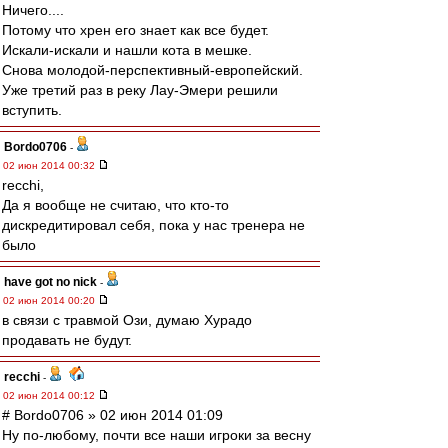
Ничего....
Потому что хрен его знает как все будет.
Искали-искали и нашли кота в мешке.
Снова молодой-перспективный-европейский.
Уже третий раз в реку Лау-Эмери решили
вступить.
Bordo0706
-
02 июн 2014 00:32
recchi,
Да я вообще не считаю, что кто-то
дискредитировал себя, пока у нас тренера не
было
have got no nick
-
02 июн 2014 00:20
в связи с травмой Ози, думаю Хурадо
продавать не будут.
recchi
-
02 июн 2014 00:12
# Bordo0706 » 02 июн 2014 01:09
Ну по-любому, почти все наши игроки за весну