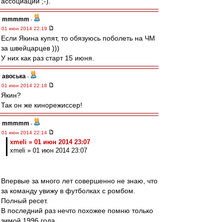
ассоциации ;-).
mmmmm
-
01 июн 2014 22:19
Если Якина купят, то обязуюсь поболеть на ЧМ
за швейцарцев )))
У них как раз старт 15 июня.
авоська
-
01 июн 2014 22:18
Якин?
Так он же кинорежиссер!
mmmmm
-
01 июн 2014 22:14
xmeli » 01 июн 2014 23:07
xmeli » 01 июн 2014 23:07
Впервые за много лет совершенно не знаю, что
за команду увижу в футболках с ромбом.
Полный ресет.
В последний раз нечто похожее помню только
зимой 1996 года.