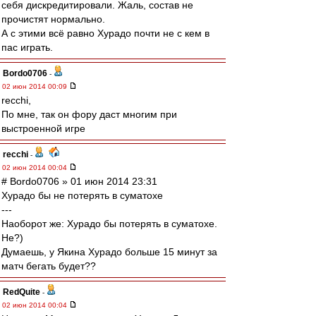
себя дискредитировали. Жаль, состав не
прочистят нормально.
А с этими всё равно Хурадо почти не с кем в
пас играть.
Bordo0706
-
02 июн 2014 00:09
recchi,
По мне, так он фору даст многим при
выстроенной игре
recchi
-
02 июн 2014 00:04
# Bordo0706 » 01 июн 2014 23:31
Хурадо бы не потерять в суматохе
---
Наоборот же: Хурадо бы потерять в суматохе.
Не?)
Думаешь, у Якина Хурадо больше 15 минут за
матч бегать будет??
RedQuite
-
02 июн 2014 00:04