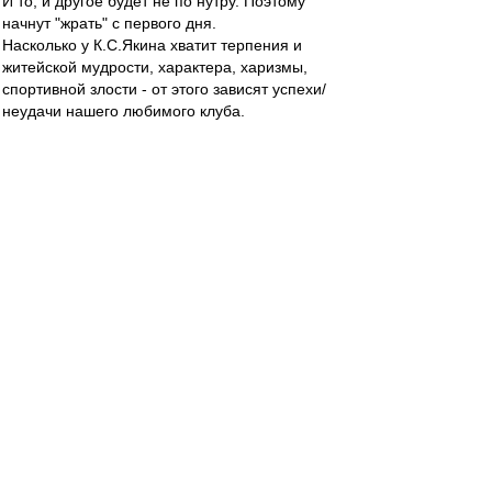
И то, и другое будет не по нутру. Поэтому
начнут "жрать" с первого дня.
Насколько у К.С.Якина хватит терпения и
житейской мудрости, характера, харизмы,
спортивной злости - от этого зависят успехи/
неудачи нашего любимого клуба.
"Такие времена". (с) Познер
Yarri
-
01 июн 2014 22:03
Мантры ВВ были услышаны. Про Горлуковича
здесь так давно вели речи, так мечтали, как "он
посмотрит в глаза игрокам", что вот оно.
А повод воплотить сие как всегда - совершенно
случайный - знание немецкого языка.
jama-dharma
-
01 июн 2014 22:03
Итак, первый день официально без
тренерского штаба Спартак прожил.
Селекционной работой, я так понимаю,
заниматься просто некому?