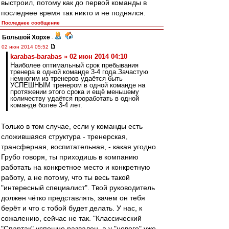
выстроил, потому как до первой команды в
последнее время так никто и не поднялся.
Последнее сообщение
Большой Хорхе
-
02 июн 2014 05:52
karabas-barabas » 02 июн 2014 04:10
Наиболее оптимальный срок пребывания
тренера в одной команде 3-4 года.Зачастую
немногим из тренеров удаётся быть
УСПЕШНЫМ тренером в одной команде на
протяжении этого срока и ещё меньшему
количеству удаётся проработать в одной
команде более 3-4 лет.
Только в том случае, если у команды есть
сложившаяся структура - тренерская,
трансферная, воспитательная, - какая угодно.
Грубо говоря, ты приходишь в компанию
работать на конкретное место и конкретную
работу, а не потому, что ты весь такой
"интересный специалист". Твой руководитель
должен чётко представлять, зачем он тебя
берёт и что с тобой будет делать. У нас, к
сожалению, сейчас не так. "Классический
"Спартак" успешно развален, а у "нового" уже