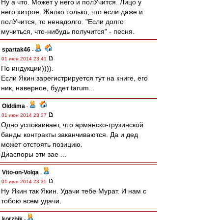
Ну а что. Может у него и полУчится. Лицо у
него хитрое. Жалко только, что если даже и
полУчится, то ненадолго. "Если долго
мучиться, что-нибудь получится" - песня.
spartak46
-
01 июн 2014 23:41
По индукции)))).
Если Якин зарегистрируется тут на книге, его
ник, наверное, будет tarum...
Olddima
-
01 июн 2014 23:37
Одно успокаивает, что армянско-грузинской
банды контракты заканчиваются. Да и дед
может отстоять позицию.
Диаспоры эти зае ...
Vito-on-Volga
-
01 июн 2014 23:35
Ну Якин так Якин. Удачи тебе Мурат. И нам с
тобою всем удачи.
korzhik
-