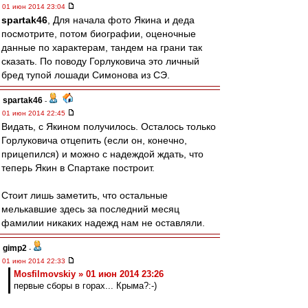
01 июн 2014 23:04
spartak46
, Для начала фото Якина и деда
посмотрите, потом биографии, оценочные
данные по характерам, тандем на грани так
сказать. По поводу Горлуковича это личный
бред тупой лошади Симонова из СЭ.
spartak46
-
01 июн 2014 22:45
Видать, с Якином получилось. Осталось только
Горлуковича отцепить (если он, конечно,
прицепился) и можно с надеждой ждать, что
теперь Якин в Спартаке построит.
Стоит лишь заметить, что остальные
мелькавшие здесь за последний месяц
фамилии никаких надежд нам не оставляли.
gimp2
-
01 июн 2014 22:33
Mosfilmovskiy » 01 июн 2014 23:26
первые сборы в горах... Крыма?:-)