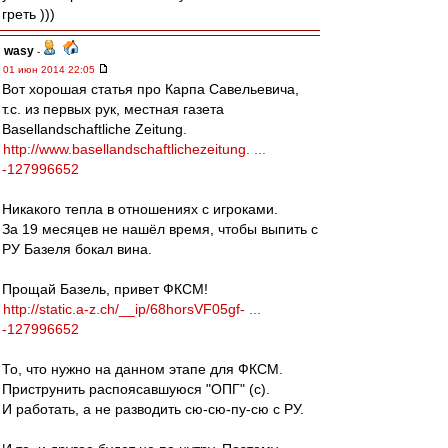
греть )))
wasy
-
01 июн 2014 22:05
Вот хорошая статья про Карпа Савельевича,
т.с. из первых рук, местная газета
Basellandschaftliche Zeitung.
http://www.basellandschaftlichezeitung. ...
-127996652
Никакого тепла в отношениях с игроками.
За 19 месяцев не нашёл время, чтобы выпить с
РУ Базеля бокал вина.
Прощай Базель, привет ФКСМ!
http://static.a-z.ch/__ip/68horsVF05gf- ...
-127996652
То, что нужно на данном этапе для ФКСМ.
Приструнить распоясавшуюся "ОПГ" (с).
И работать, а не разводить сю-сю-пу-сю с РУ.