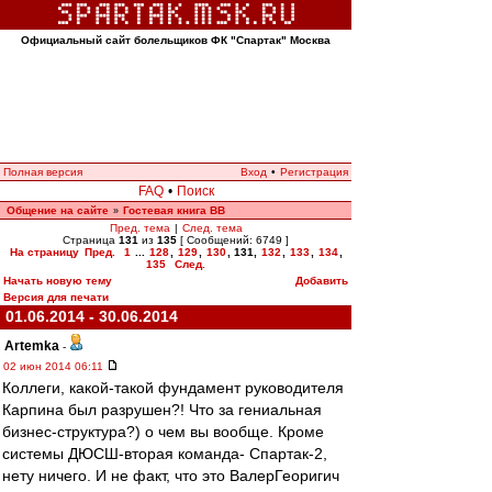
Официальный сайт болельщиков ФК "Спартак" Москва
Полная версия
Вход
•
Регистрация
FAQ
•
Поиск
Общение на сайте
Гостевая книга ВВ
»
Пред. тема
|
След. тема
Страница
131
из
135
[ Сообщений: 6749 ]
На страницу
Пред.
1
...
128
,
129
,
130
,
131
,
132
,
133
,
134
,
135
След.
Начать новую тему
Добавить
Версия для печати
01.06.2014 - 30.06.2014
Artemka
-
02 июн 2014 06:11
Коллеги, какой-такой фундамент руководителя
Карпина был разрушен?! Что за гениальная
бизнес-структура?) о чем вы вообще. Кроме
системы ДЮСШ-вторая команда- Спартак-2,
нету ничего. И не факт, что это ВалерГеоригич