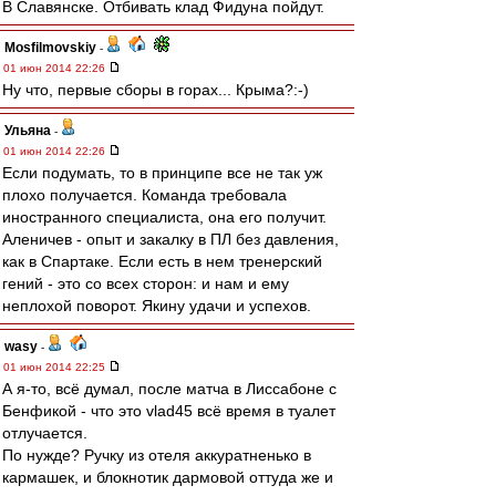
В Славянске. Отбивать клад Фидуна пойдут.
Mosfilmovskiy
-
01 июн 2014 22:26
Ну что, первые сборы в горах... Крыма?:-)
Ульяна
-
01 июн 2014 22:26
Если подумать, то в принципе все не так уж
плохо получается. Команда требовала
иностранного специалиста, она его получит.
Аленичев - опыт и закалку в ПЛ без давления,
как в Спартаке. Если есть в нем тренерский
гений - это со всех сторон: и нам и ему
неплохой поворот. Якину удачи и успехов.
wasy
-
01 июн 2014 22:25
А я-то, всё думал, после матча в Лиссабоне с
Бенфикой - что это vlad45 всё время в туалет
отлучается.
По нужде? Ручку из отеля аккуратненько в
кармашек, и блокнотик дармовой оттуда же и