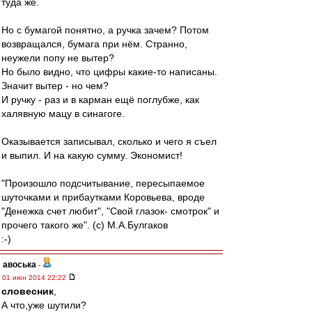
туда же.
Но с бумагой понятно, а ручка зачем? Потом
возвращался, бумага при нём. Странно,
неужели попу не вытер?
Но было видно, что цифры какие-то написаны.
Значит вытер - но чем?
И ручку - раз и в карман ещё поглубже, как
халявную мацу в синагоге.
Оказывается записывал, сколько и чего я съел
и выпил. И на какую сумму. Экономист!
"Произошло подсчитывание, пересыпаемое
шуточками и прибаутками Коровьева, вроде
"Денежка счет любит", "Свой глазок- смотрок" и
прочего такого же". (с) М.А.Булгаков
:-)
авоська
-
01 июн 2014 22:22
словесник
,
А что,уже шутили?