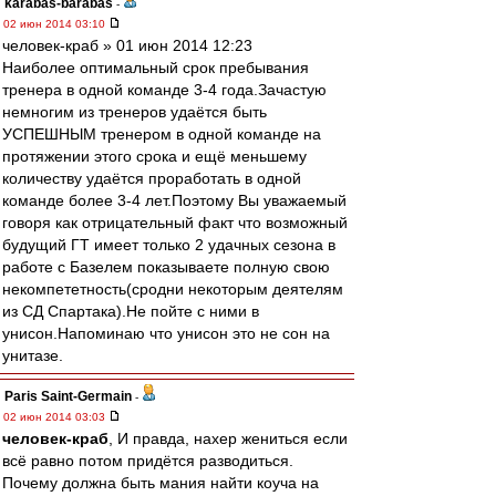
karabas-barabas
-
02 июн 2014 03:10
человек-краб » 01 июн 2014 12:23
Наиболее оптимальный срок пребывания
тренера в одной команде 3-4 года.Зачастую
немногим из тренеров удаётся быть
УСПЕШНЫМ тренером в одной команде на
протяжении этого срока и ещё меньшему
количеству удаётся проработать в одной
команде более 3-4 лет.Поэтому Вы уважаемый
говоря как отрицательный факт что возможный
будущий ГТ имеет только 2 удачных сезона в
работе с Базелем показываете полную свою
некомпететность(сродни некоторым деятелям
из СД Спартака).Не пойте с ними в
унисон.Напоминаю что унисон это не сон на
унитазе.
Paris Saint-Germain
-
02 июн 2014 03:03
человек-краб
, И правда, нахер жениться если
всё равно потом придётся разводиться.
Почему должна быть мания найти коуча на