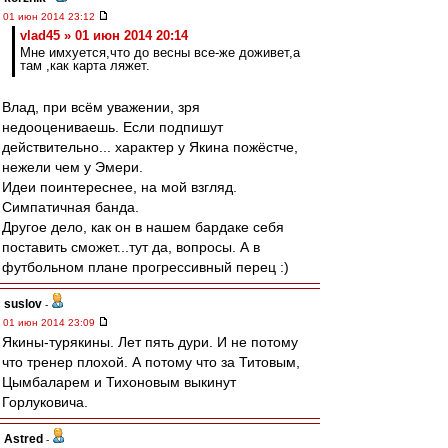
01 июн 2014 23:12
vlad45 » 01 июн 2014 20:14
Мне имхуется,что до весны все-же доживет,а
там ,как карта ляжет.
Влад, при всём уважении, зря
недооцениваешь. Если подпишут
действительно... характер у Якина пожёстче,
нежели чем у Эмери.
Идеи поинтереснее, на мой взгляд.
Симпатичная банда.
Другое дело, как он в нашем бардаке себя
поставить сможет...тут да, вопросы. А в
футбольном плане прогрессивный перец :)
suslov
-
01 июн 2014 23:09
Якины-турякины. Лет пять дури. И не потому
что тренер плохой. А потому что за Титовым,
Цымбаларем и Тихоновым выкинут
Горлуковича.
Astred
-