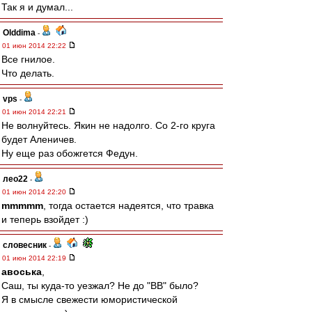
Так я и думал...
Olddima
-
01 июн 2014 22:22
Все гнилое.
Что делать.
vps
-
01 июн 2014 22:21
Не волнуйтесь. Якин не надолго. Со 2-го круга
будет Аленичев.
Ну еще раз обожгется Федун.
лео22
-
01 июн 2014 22:20
mmmmm
, тогда остается надеятся, что травка
и теперь взойдет :)
словесник
-
01 июн 2014 22:19
авоська
,
Саш, ты куда-то уезжал? Не до "ВВ" было?
Я в смысле свежести юмористической