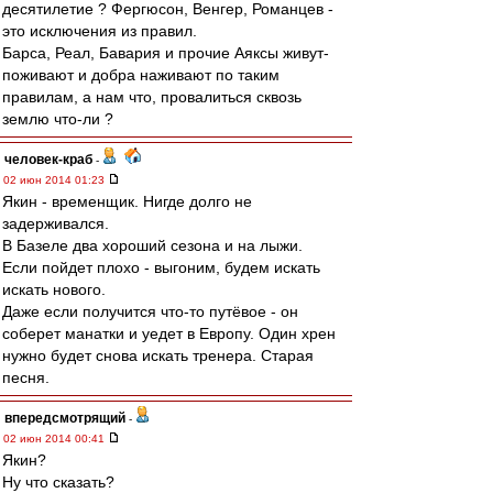
десятилетие ? Фергюсон, Венгер, Романцев -
это исключения из правил.
Барса, Реал, Бавария и прочие Аяксы живут-
поживают и добра наживают по таким
правилам, а нам что, провалиться сквозь
землю что-ли ?
человек-краб
-
02 июн 2014 01:23
Якин - временщик. Нигде долго не
задерживался.
В Базеле два хороший сезона и на лыжи.
Если пойдет плохо - выгоним, будем искать
искать нового.
Даже если получится что-то путёвое - он
соберет манатки и уедет в Европу. Один хрен
нужно будет снова искать тренера. Старая
песня.
впередсмотрящий
-
02 июн 2014 00:41
Якин?
Ну что сказать?