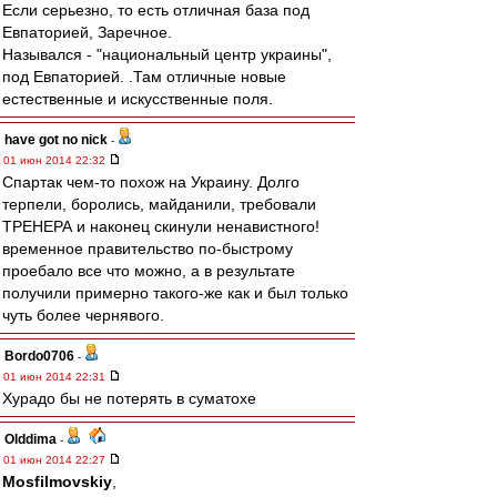
Если серьезно, то есть отличная база под
Евпаторией, Заречное.
Назывался - "национальный центр украины",
под Евпаторией. .Там отличные новые
естественные и искусственные поля.
have got no nick
-
01 июн 2014 22:32
Спартак чем-то похож на Украину. Долго
терпели, боролись, майданили, требовали
ТРЕНЕРА и наконец скинули ненавистного!
временное правительство по-быстрому
проебало все что можно, а в результате
получили примерно такого-же как и был только
чуть более чернявого.
Bordo0706
-
01 июн 2014 22:31
Хурадо бы не потерять в суматохе
Olddima
-
01 июн 2014 22:27
Mosfilmovskiy
,