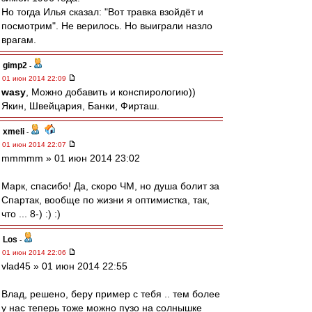
Но тогда Илья сказал: "Вот травка взойдёт и
посмотрим". Не верилось. Но выиграли назло
врагам.
gimp2
-
01 июн 2014 22:09
wasy
, Можно добавить и конспирологию))
Якин, Швейцария, Банки, Фирташ.
xmeli
-
01 июн 2014 22:07
mmmmm » 01 июн 2014 23:02
Марк, спасибо! Да, скоро ЧМ, но душа болит за
Спартак, вообще по жизни я оптимистка, так,
что ... 8-) :) :)
Los
-
01 июн 2014 22:06
vlad45 » 01 июн 2014 22:55
Влад, решено, беру пример с тебя .. тем более
у нас теперь тоже можно пузо на солнышке