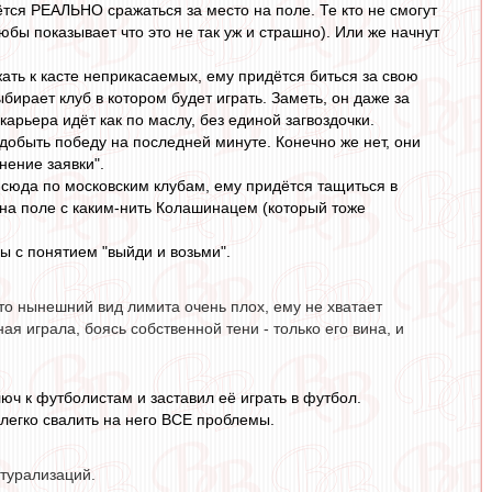
тся РЕАЛЬНО сражаться за место на поле. Те кто не смогут
бы показывает что это не так уж и страшно). Или же начнут
ать к касте неприкасаемых, ему придётся биться за свою
бирает клуб в котором будет играть. Заметь, он даже за
арьера идёт как по маслу, без единой загвоздочки.
, добыть победу на последней минуте. Конечно же нет, они
нение заявки".
а-сюда по московским клубам, ему придётся тащиться в
и на поле с каким-нить Колашинацем (который тоже
ы с понятием "выйди и возьми".
то нынешний вид лимита очень плох, ему не хватает
ная играла, боясь собственной тени - только его вина, и
юч к футболистам и заставил её играть в футбол.
легко свалить на него ВСЕ проблемы.
атурализаций.