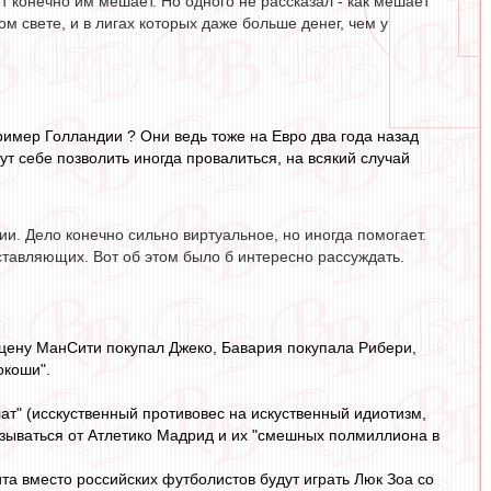
ит конечно им мешает. Но одного не рассказал - как мешает
 свете, и в лигах которых даже больше денег, чем у
ример Голландии ? Они ведь тоже на Евро два года назад
ут себе позволить иногда провалиться, на всякий случай
и. Дело конечно сильно виртуальное, но иногда помогает.
тавляющих. Вот об этом было б интересно рассуждать.
 цену МанСити покупал Джеко, Бавария покупала Рибери,
окоши".
лат" (исскуственный противовес на искуственный идиотизм,
казываться от Атлетико Мадрид и их "смешных полмиллиона в
та вместо российских футболистов будут играть Люк Зоа со