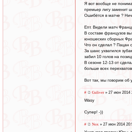
Я вот вообще не понимаю
премьер лигу заменит шк
Ошибётся в матче ? Ниче
Епт. Видели матч Франц
В составе французов вы
юношеских сборных Франц
Что он сделал ? Пацан с
За шанс ухватился зубам
забил 10 голов на пози
В сезоне 12-13 от сдел
больше всех перехватов
Вот так, мы говорим об
#
Guliver
» 27 июн 2014 
Wasy
Супер! -))
#
Nox
» 27 июн 2014 20:
Учитывая травму Юры, 