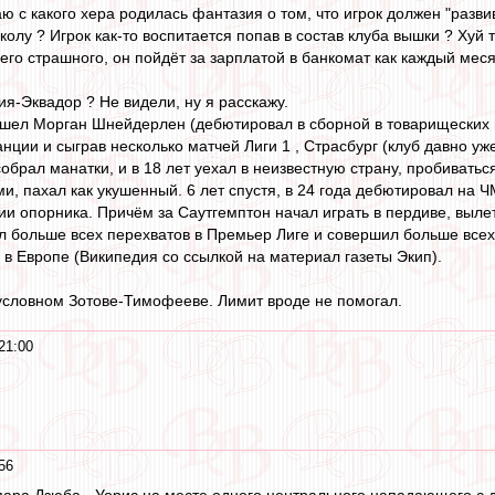
 с какого хера родилась фантазия о том, что игрок должен "развив
олу ? Игрок как-то воспитается попав в состав клуба вышки ? Хуй т
го страшного, он пойдёт за зарплатой в банкомат как каждый меся
ия-Эквадор ? Не видели, ну я расскажу.
шел Морган Шнейдерлен (дебютировал в сборной в товарищеских ма
ии и сыграв несколько матчей Лиги 1 , Страсбург (клуб давно уже 
обрал манатки, и в 18 лет уехал в неизвестную страну, пробиваться
и, пахал как укушенный. 6 лет спустя, в 24 года дебютировал на Ч
ции опорника. Причём за Саутгемптон начал играть в пердиве, выле
ал больше всех перехватов в Премьер Лиге и совершил больше все
 в Европе (Википедия со ссылкой на материал газеты Экип).
 условном Зотове-Тимофееве. Лимит вроде не помогал.
21:00
56
пара Дзюба - Уорис на месте одного центрального нападающего с