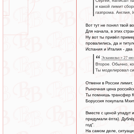
Сергей, написал ты
и какой лимит сбор
газпрома. Англия, 
Вот тут не понял твой в
Для начала, в этих стра
Ну вот ты привёл приме
провалились, да и титул
Испания и Италия - два
Эскамильо » 27 ию
Второе. Обычно, ко
Ты моделировал си
Отмени в России лимит,
Рыночная цена российск
Ты помнишь трансфер Ко
Боруссия покупала Мхит
Вместе с ценой упадут и
придумали ёпта). Дублё
год".
На самом деле, ситуаци