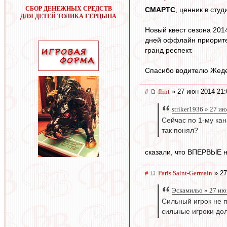
СБОР ДЕНЕЖНЫХ СРЕДСТВ
СМАРТС
, ценник в студ
ДЛЯ ДЕТЕЙ ТОЛИКА ГЕРЦЫНА
Новый квест сезона 2014
дней оффлайн приоритет
гранд респект.
Спасибо водителю Жедер
#
flint
» 27 июн 2014 21:
striker1936 » 27 и
Сейчас по 1-му кан
так понял?
сказали, что ВПЕРВЫЕ н
#
Paris Saint-Germain
» 27
Эскамильо » 27 ию
Сильный игрок не п
сильные игроки дол