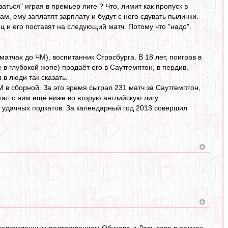
аться" играя в премьер лиге ? Что, лимит как пропуск в
ам, ему заплатят зарплату и будут с него сдувать пылинки.
ц и его поставят на следующий матч. Потому что "надо".
тчах до ЧМ), воспитанник Страсбурга. В 18 лет, поиграв в
в глубокой жопе) продаёт его в Саутгемптон, в пердив.
 в люди так сказать.
М в сборной. За это время сыграл 231 матч за Саутгемптон,
тал с ним ещё ниже во вторую английскую лигу.
х удачных подкатов. За календарный год 2013 совершил
 долгожданным подтягиванием Обухова и Давыдова в рамках