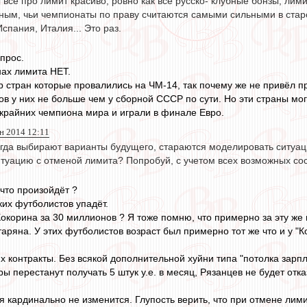
 все про лимит красиво, ровно как все русско- клубные бонзы, лим
ным, чьи чемпионаты по праву считаются самыми сильными в старом
Испания, Италия... Это раз.
опрос.
нах лимита НЕТ.
р стран которые провалились на ЧМ-14, так почему же не привёл п
ов у них не больше чем у сборной СССР по сути. Но эти страны мог
 крайних чемпиона мира и играли в финале Евро.
н 2014 12:11
гда выбирают варианты будущего, стараются моделировать ситуаци
туацию с отменой лимита? Попробуй, с учетом всех возможных сос
 что произойдёт ?
их футболистов упадёт.
корина за 30 миллионов ? Я тоже помню, что примерно за эту же
аряна. У этих футболистов возраст был примерно тот же что и у "К
х контракты. Без всякой дополнительной хуйни типа "потолка зарп
ры перестанут получать 5 штук у.е. в месяц, Рязанцев не будет от
я кардинально не изменится. Глупость верить, что при отмене лими