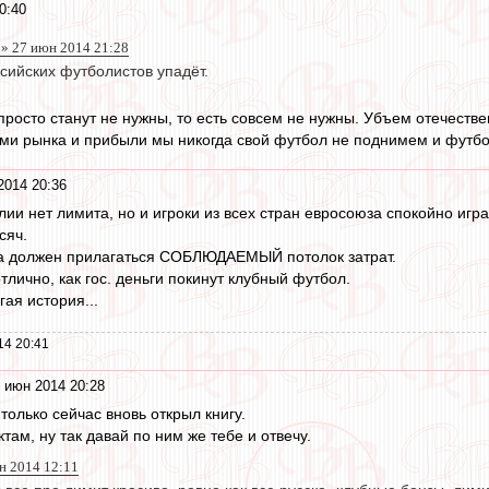
0:40
n » 27 июн 2014 21:28
сийских футболистов упадёт.
 просто станут не нужны, то есть совсем не нужны. Убъем отечеств
ми рынка и прибыли мы никогда свой футбол не поднимем и футбо
2014 20:36
ии нет лимита, но и игроки из всех стран евросоюза спокойно игра
сяч.
ера должен прилагаться СОБЛЮДАЕМЫЙ потолок затрат.
тлично, как гос. деньги покинут клубный футбол.
гая история...
14 20:41
 июн 2014 20:28
 только сейчас вновь открыл книгу.
ам, ну так давай по ним же тебе и отвечу.
н 2014 12:11