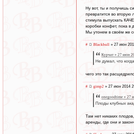
Ну вот, ты и получишь 
превратится во вторую л
стимула выпускать КАЧЕ
коробки конфет, пока в 
Мы утонем в своём же с
#
Blackbull
» 27 июн 201
Курчат » 27 июн 2
Не думал, что когд
чего это так расщедрилс
#
gimp2
» 27 июн 2014 2
onegoodtime » 27 
Плоды клубных ака
Там нет никаких плодов,
аренды, где они и закон