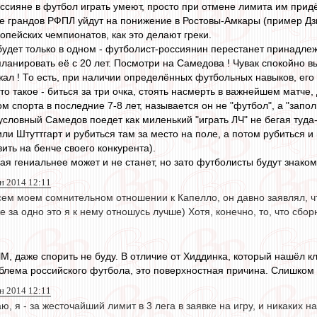
сияне в футбол играть умеют, просто при отмене лимита им придё
ве грандов РФПЛ уйдут на понижение в Ростовы-Амкары (пример Дзю
опейских чемпионатов, как это делают греки.
удет только в одном - футболист-россиянин перестанет принадлеж
планировать её с 20 лет. Посмотри на Самедова ! Чувак спокойно вы
ал ! То есть, при наличии определённых футбольных навыков, его к
то такое - биться за три очка, стоять насмерть в важнейшем матче
 спорта в последние 7-8 лет, называется он не "футбол", а "запол
 условный Самедов поедет как миленький "играть ЛЧ" не бегая туд
ли Штуттгарт и рубиться там за место на поле, а потом рубиться 
ить на бенче своего конкурента).
ая гениальнее может и не станет, но зато футболисты будут знаком
н 2014 12:11
всем моем сомнительном отношении к Капелло, он давно заявлял, ч
е за одно это я к нему отношусь лучше) Хотя, конечно, то, что сбор
М, даже спорить не буду. В отличие от Хиддинка, который нашёл кл
облема российского футбола, это поверхностная причина. Слишком 
н 2014 12:11
ю, я - за жесточайший лимит в 3 лега в заявке на игру, и никаких н