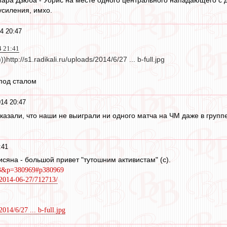
усиления, имхо.
4 20:47
4 21:41
))http://s1.radikali.ru/uploads/2014/6/27 ... b-full.jpg
 под сталом
14 20:47
сказали, что наши не выиграли ни одного матча на ЧМ даже в групп
:41
сяна - большой привет "тутошним активистам" (с).
53&p=380969#p380969
u/2014-06-27/712713/
2014/6/27 ... b-full.jpg