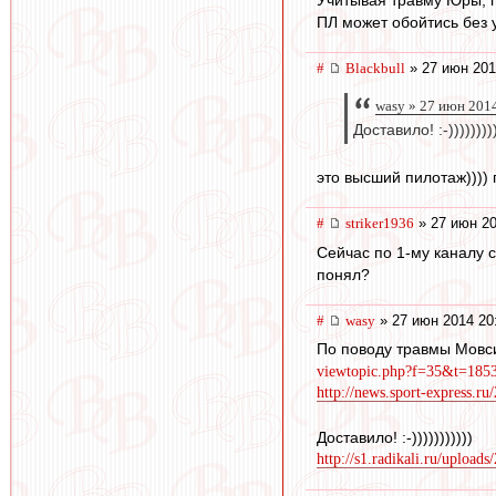
ПЛ может обойтись без 
#
Blackbull
» 27 июн 201
wasy » 27 июн 201
Доставило! :-)))))))))
это высший пилотаж))))
#
striker1936
» 27 июн 20
Сейчас по 1-му каналу 
понял?
#
wasy
» 27 июн 2014 20
По поводу травмы Мовси
viewtopic.php?f=35&t=18
http://news.sport-express.r
Доставило! :-)))))))))))
http://s1.radikali.ru/uploads/