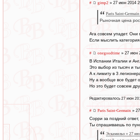
#
gimp2
» 27 июн 2014 2
Paris Saint-Germai
Рыночная цена рос
Ага совсем упадет. Они
Если мыслить категория
#
onegoodtime
» 27 июн 
В Испании Италии и Англ
Это выбор из тысяч и ты
А к лимиту в 3 легион
Ну а вообще все будет о
Но это будет совсем дру
Редактировалось 27 июн 20
#
Paris Saint-Germain
» 27
Сорри за поздний ответ,
Ты спрашиваешь по пункт
Эскамильо » 27 ию