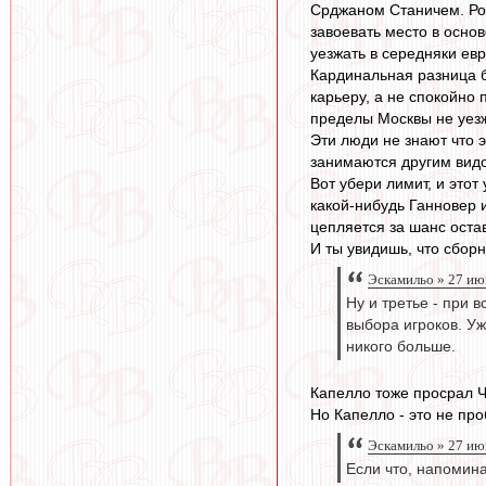
Срджаном Станичем. Рос
завоевать место в осно
уезжать в середняки евр
Кардинальная разница б
карьеру, а не спокойно 
пределы Москвы не уезж
Эти люди не знают что э
занимаются другим видом
Вот убери лимит, и этот
какой-нибудь Ганновер и
цепляется за шанс остав
И ты увидишь, что сборн
Эскамильо » 27 ию
Ну и третье - при 
выбора игроков. Уж
никого больше.
Капелло тоже просрал Ч
Но Капелло - это не пр
Эскамильо » 27 ию
Если что, напомина