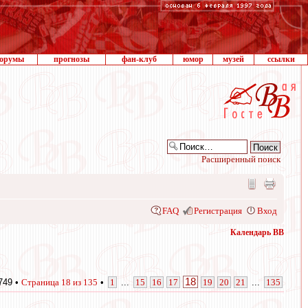
орумы
прогнозы
фан-клуб
юмор
музей
ссылки
Расширенный поиск
FAQ
Регистрация
Вход
Календарь ВВ
18
749 •
Страница
18
из
135
•
1
...
15
16
17
19
20
21
...
135