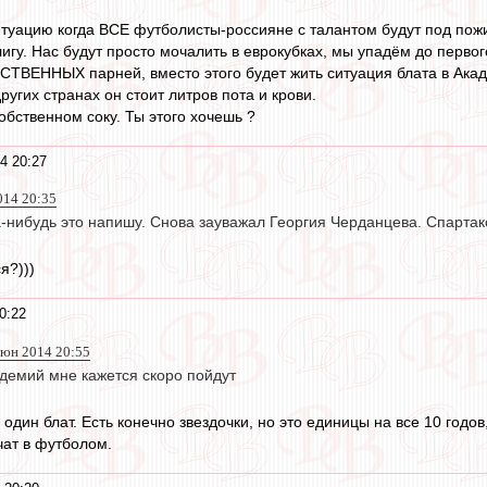
ситуацию когда ВСЕ футболисты-россияне с талантом будут под по
игу. Нас будут просто мочалить в еврокубках, мы упадём до первог
СТВЕННЫХ парней, вместо этого будет жить ситуация блата в Акад
других странах он стоит литров пота и крови.
обственном соку. Ты этого хочешь ?
4 20:27
014 20:35
а-нибудь это напишу. Снова зауважал Георгия Черданцева. Спартако
я?)))
0:22
июн 2014 20:55
демий мне кажется скоро пойдут
 один блат. Есть конечно звездочки, но это единицы на все 10 годо
чат в футболом.