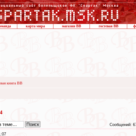
оманда
карта мира
магазин ВВ
гостевая ВВ
ф
вая книга ВВ
14
Сообщений: 6
1:07