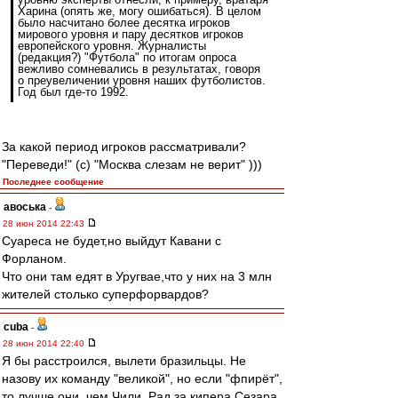
Харина (опять же, могу ошибаться). В целом
было насчитано более десятка игроков
мирового уровня и пару десятков игроков
европейского уровня. Журналисты
(редакция?) "Футбола" по итогам опроса
вежливо сомневались в результатах, говоря
о преувеличении уровня наших футболистов.
Год был где-то 1992.
За какой период игроков рассматривали?
"Переведи!" (с) "Москва слезам не верит" )))
Последнее сообщение
авоська
-
28 июн 2014 22:43
Суареса не будет,но выйдут Кавани с
Форланом.
Что они там едят в Уругвае,что у них на 3 млн
жителей столько суперфорвардов?
cuba
-
28 июн 2014 22:40
Я бы расстроился, вылети бразильцы. Не
назову их команду "великой", но если "фпирёт",
то лучше они, чем Чили. Рад за кипера Сезара.