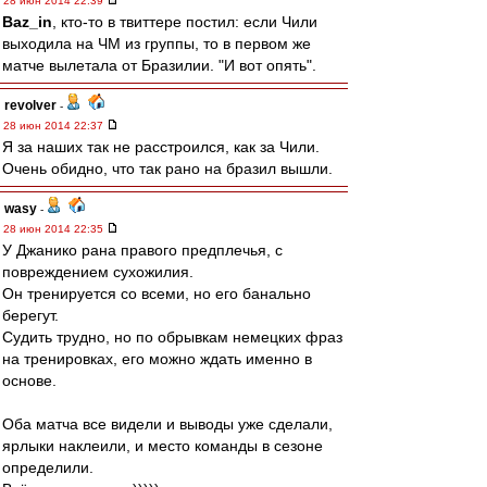
28 июн 2014 22:39
Baz_in
, кто-то в твиттере постил: если Чили
выходила на ЧМ из группы, то в первом же
матче вылетала от Бразилии. "И вот опять".
revolver
-
28 июн 2014 22:37
Я за наших так не расстроился, как за Чили.
Очень обидно, что так рано на бразил вышли.
wasy
-
28 июн 2014 22:35
У Джанико рана правого предплечья, с
повреждением сухожилия.
Он тренируется со всеми, но его банально
берегут.
Судить трудно, но по обрывкам немецких фраз
на тренировках, его можно ждать именно в
основе.
Оба матча все видели и выводы уже сделали,
ярлыки наклеили, и место команды в сезоне
определили.