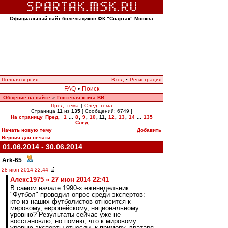
Официальный сайт болельщиков ФК "Спартак" Москва
Полная версия
Вход
•
Регистрация
FAQ
•
Поиск
Общение на сайте
Гостевая книга ВВ
»
Пред. тема
|
След. тема
Страница
11
из
135
[ Сообщений: 6749 ]
На страницу
Пред.
1
...
8
,
9
,
10
,
11
,
12
,
13
,
14
...
135
След.
Начать новую тему
Добавить
Версия для печати
01.06.2014 - 30.06.2014
Ark-65
-
28 июн 2014 22:44
Алекс1975 » 27 июн 2014 22:41
В самом начале 1990-х еженедельник
"Футбол" проводил опрос среди экспертов:
кто из наших футболистов относится к
мировому, европейскому, национальному
уровню? Результаты сейчас уже не
восстановлю, но помню, что к мировому
уровню эксперты отнесли, к примеру, вратаря