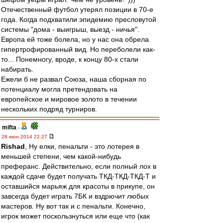
Отечественный футбол утерял позиции в 70-е
года. Когда подхватили эпидемию пресловутой
системы "дома - выигрыш, выезд - ничья".
Европа ей тоже болела, но у нас она обрела
гипертрофированный вид. Но переболели как-
то... Понемногу, вроде, к концу 80-х стали
набирать.
Ежели б не развал Союза, наша сборная по
потенциалу могла претендовать на
европейское и мировое золото в течении
нескольких подряд турниров.
mifta
-
28 июн 2014 22:27
Rishad
, Ну елки, пенальти - это лотерея в
меньшей степени, чем какой-нибудь
преферанс. Действительно, если полный лох в
каждой сдаче будет получать ТКД-ТКД-ТКД-Т и
оставшийся марьяж для красоты в прикупе, он
завсегда будет играть 7БК и вздрючит любых
мастеров. Ну вот так и с пенальти. Конечно,
игрок может поскользнуться или еще что (как