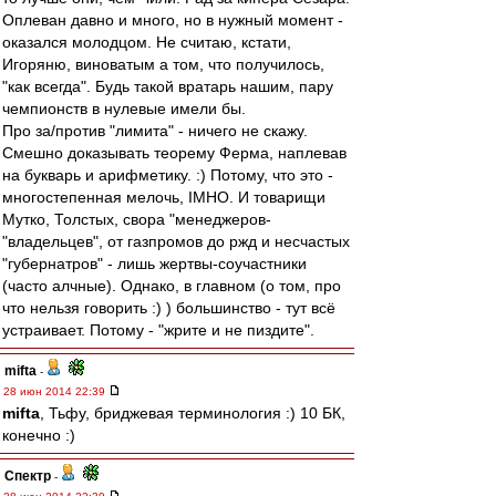
Оплеван давно и много, но в нужный момент -
оказался молодцом. Не считаю, кстати,
Игоряню, виноватым а том, что получилось,
"как всегда". Будь такой вратарь нашим, пару
чемпионств в нулевые имели бы.
Про за/против "лимита" - ничего не скажу.
Смешно доказывать теорему Ферма, наплевав
на букварь и арифметику. :) Потому, что это -
многостепенная мелочь, IMHO. И товарищи
Мутко, Толстых, свора "менеджеров-
"владельцев", от газпромов до ржд и несчастых
"губернатров" - лишь жертвы-соучастники
(часто алчные). Однако, в главном (о том, про
что нельзя говорить :) ) большинство - тут всё
устраивает. Потому - "жрите и не пиздите".
mifta
-
28 июн 2014 22:39
mifta
, Тьфу, бриджевая терминология :) 10 БК,
конечно :)
Спектр
-