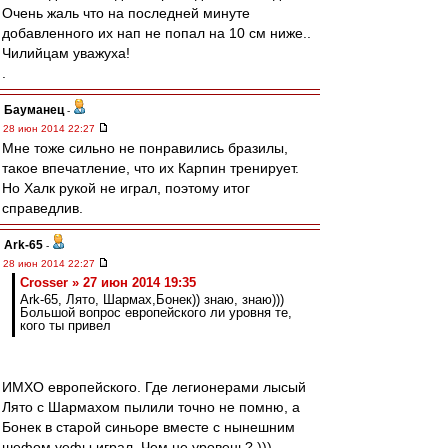
Очень жаль что на последней минуте
добавленного их нап не попал на 10 см ниже..
Чилийцам уважуха!
.
Бауманец
-
28 июн 2014 22:27
Мне тоже сильно не понравились бразилы,
такое впечатление, что их Карпин тренирует.
Но Халк рукой не играл, поэтому итог
справедлив.
Ark-65
-
28 июн 2014 22:27
Crosser » 27 июн 2014 19:35
Ark-65, Лято, Шармах,Бонек)) знаю, знаю)))
Большой вопрос европейского ли уровня те,
кого ты привел
ИМХО европейского. Где легионерами лысый
Лято с Шармахом пылили точно не помню, а
Бонек в старой синьоре вместе с нынешним
шефом уефы играл. Чем не уровень? )))