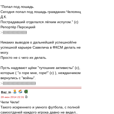
"Попал под лошадь.
Сегодня попал под лошадь гражданин Челоянц
Д.К.
Пострадавший отделался лёгким испугом." (с)
Репортёр Персицкий
:-)))))))))))))))))))
Никаких выводов о дальнейшей успешной/не
успешной карьере Савелича в ФКСМ делать не
могу.
Просто не с чего их делать.
Пусть надувают щёки "тутошние активисты" (с),
которые ( "о горе мне, горе!" (с) ), нежданчиком
вернулись с "войны".
:-))))))))))))))))))))))))))
Baz_in
-
28 июн 2014 22:31
Чили Чили!
Такого искреннего и умного футбола, с полной
самоотдачей каждого игрока давно не видел..