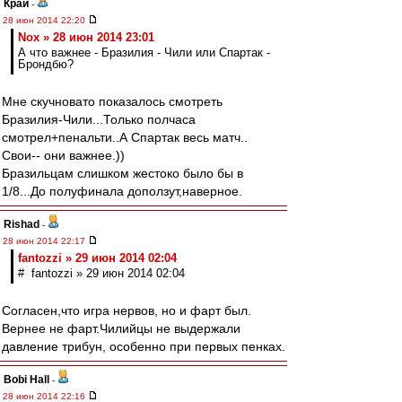
Край
-
28 июн 2014 22:20
Nox » 28 июн 2014 23:01
А что важнее - Бразилия - Чили или Спартак -
Брондбю?
Мне скучновато показалось смотреть
Бразилия-Чили...Только полчаса
смотрел+пенальти..А Спартак весь матч..
Свои-- они важнее.))
Бразильцам слишком жестоко было бы в
1/8...До полуфинала доползут,наверное.
Rishad
-
28 июн 2014 22:17
fantozzi » 29 июн 2014 02:04
# fantozzi » 29 июн 2014 02:04
Согласен,что игра нервов, но и фарт был.
Вернее не фарт.Чилийцы не выдержали
давление трибун, особенно при первых пенках.
Bobi Hall
-
28 июн 2014 22:16