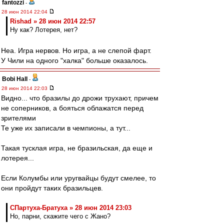
fantozzi
-
28 июн 2014 22:04
Rishad » 28 июн 2014 22:57
Ну как? Лотерея, нет?
Неа. Игра нервов. Но игра, а не слепой фарт.
У Чили на одного "халка" больше оказалось.
Bobi Hall
-
28 июн 2014 22:03
Видно... что бразилы до дрожи трухают, причем
не соперников, а бояться облажатся перед
зрителями
Те уже их записали в чемпионы, а тут...
Такая тусклая игра, не бразильская, да еще и
лотерея...
Если Колумбы или уругвайцы будут смелее, то
они пройдут таких бразильцев.
СПартуха-Братуха » 28 июн 2014 23:03
Но, парни, скажите чего с Жано?