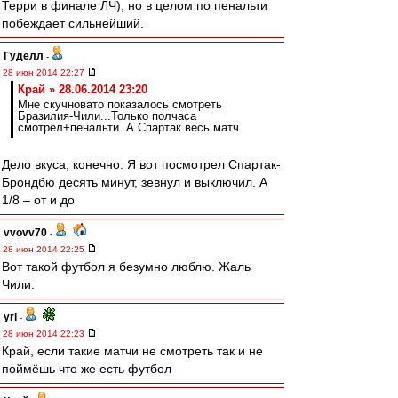
Терри в финале ЛЧ), но в целом по пенальти
побеждает сильнейший.
Гуделл
-
28 июн 2014 22:27
Край » 28.06.2014 23:20
Мне скучновато показалось смотреть
Бразилия-Чили...Только полчаса
смотрел+пенальти..А Спартак весь матч
Дело вкуса, конечно. Я вот посмотрел Спартак-
Брондбю десять минут, зевнул и выключил. А
1/8 – от и до
vvovv70
-
28 июн 2014 22:25
Вот такой футбол я безумно люблю. Жаль
Чили.
yri
-
28 июн 2014 22:23
Край, если такие матчи не смотреть так и не
поймёшь что же есть футбол