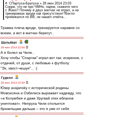
# СПартуха-Братуха » 28 июн 2014 23:03
Сорри, что не про ЧМНо, парни, скажите чего
с Жано? Почему в двух матчах не играл, а на
тренировках вроде как присутствует?Бегло
пробежался по ВВ, не нашел ответа...
Травма плеча вроде, тренируется наравне со
всеми, а вот в матчах берегут...
Шульберт
-
28 июн 2014 22:04
А я болел за Чили...
Хочу чтобы "Спартак" играл вот так: искренне, с
отдачей, от души, с любовью к футболу.
"Эх, хвост-чешуя"... :(
Гуделл
-
28 июн 2014 22:04
Юзер avajansky с исторической родины
Мовсисяна и Озбилиса выражает надежду, что
«и Колумбия и даже Уругвай этих ебланов
уничтожат». Непруха Чили отольется
бразильцам дальше – это я уже от себя