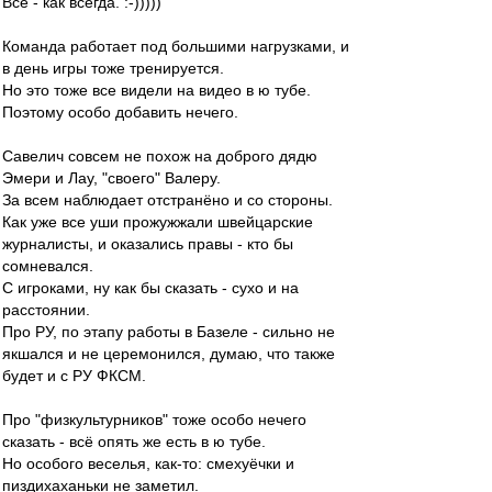
Всё - как всегда. :-)))))
Команда работает под большими нагрузками, и
в день игры тоже тренируется.
Но это тоже все видели на видео в ю тубе.
Поэтому особо добавить нечего.
Савелич совсем не похож на доброго дядю
Эмери и Лау, "своего" Валеру.
За всем наблюдает отстранёно и со стороны.
Как уже все уши прожужжали швейцарские
журналисты, и оказались правы - кто бы
сомневался.
С игроками, ну как бы сказать - сухо и на
расстоянии.
Про РУ, по этапу работы в Базеле - сильно не
якшался и не церемонился, думаю, что также
будет и с РУ ФКСМ.
Про "физкультурников" тоже особо нечего
сказать - всё опять же есть в ю тубе.
Но особого веселья, как-то: смехуёчки и
пиздихаханьки не заметил.