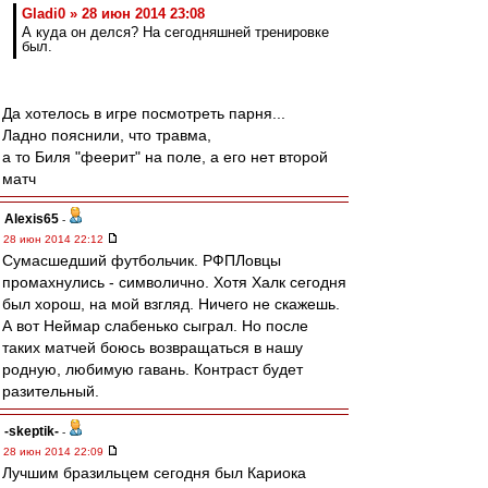
Gladi0 » 28 июн 2014 23:08
А куда он делся? На сегодняшней тренировке
был.
Да хотелось в игре посмотреть парня...
Ладно пояснили, что травма,
а то Биля "феерит" на поле, а его нет второй
матч
Alexis65
-
28 июн 2014 22:12
Сумасшедший футбольчик. РФПЛовцы
промахнулись - символично. Хотя Халк сегодня
был хорош, на мой взгляд. Ничего не скажешь.
А вот Неймар слабенько сыграл. Но после
таких матчей боюсь возвращаться в нашу
родную, любимую гавань. Контраст будет
разительный.
-skeptik-
-
28 июн 2014 22:09
Лучшим бразильцем сегодня был Кариока