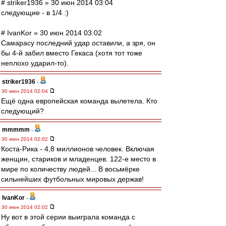
# striker1936 » 30 июн 2014 03:04
следующие - в 1/4 :)
# IvanKor » 30 июн 2014 03:02
Самарасу последний удар оставили, а зря, он
бы 4-й забил вместо Гекаса (хотя тот тоже
неплохо ударил-то).
striker1936
-
30 июн 2014 02:04
Ещё одна европейская команда вылетела. Кто
следующий?
mmmmm
-
30 июн 2014 02:02
Коста-Рика - 4,8 миллионов человек. Включая
женщин, стариков и младенцев. 122-е место в
мире по количеству людей... В восьмёрке
сильнейших футбольных мировых держав!
IvanKor
-
30 июн 2014 02:02
Ну вот в этой серии выиграла команда с