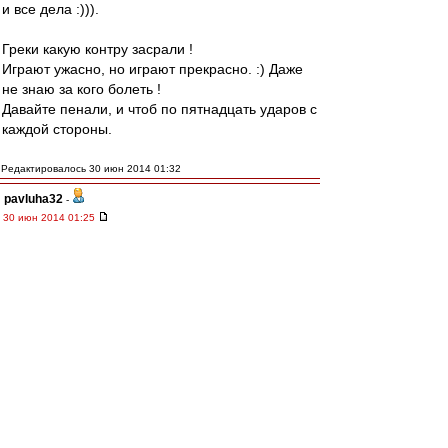
и все дела :))).
Греки какую контру засрали !
Играют ужасно, но играют прекрасно. :) Даже
не знаю за кого болеть !
Давайте пенали, и чтоб по пятнадцать ударов с
каждой стороны.
Редактировалось 30 июн 2014 01:32
pavluha32
-
30 июн 2014 01:25
Думаю, кого же мне Гекас напоминает?
Кержаков же вылитый!
И с вратарями играет так же, ага
Rishad
-
30 июн 2014 01:25
Давай Коста-Рика, держись!
Редактировалось 30 июн 2014 01:27
Bobi Hall
-
30 июн 2014 01:22