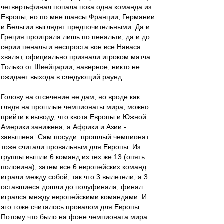
четвертьфинал попала пока одна команда из
Европы, но по мне шансы Франции, Германии
и Бельгии выглядят предпочительными. Да и
Греция проиграла лишь по пенальти; да и до
серии пенальти неспроста вон все Наваса
хвалят, официально признали игроком матча.
Только от Швейцарии, наверное, никто не
ожидает выхода в следующий раунд.
Голову на отсечение не дам, но вроде как
глядя на прошлые чемпионаты мира, можно
прийти к выводу, что квота Европы и Южной
Америки занижена, а Африки и Азии -
завышена. Сам посуди: прошлый чемпионат
тоже считали провальным для Европы. Из
группы вышли 6 команд из тех же 13 (опять
половина), затем все 6 европейских команд
играли между собой, так что 3 вылетели, а 3
оставшиеся дошли до полуфинала; финал
игрался между европейскими командами. И
это тоже считалось провалом для Европы.
Потому что было на фоне чемпионата мира