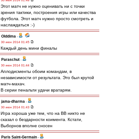
30 июн 2014 01:48
Этот матч не нужно оценивать ни с точки
зрения тактики, построения игры или качества
футбола. Этот матч нужно просто смотреть и
наслаждаться :-)
Olddima
-
30 июн 2014 01:45
Каждый день мини финалы
Paraschut
-
30 июн 2014 01:44
Аплодисменты обоим командам, в
независимости от результата. Это был крутой
матч-махач.
В серии пенальти удачи вратарям.
jama-dharma
-
30 июн 2014 01:43
Игра хороша уже тем, что на ВВ никто не
сказал о бездарности коимента. Кстати,
Выборнов вполне сносен
Paris Saint-Germain
-