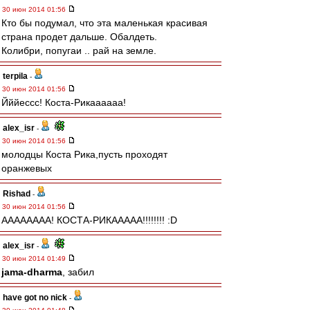
30 июн 2014 01:56
Кто бы подумал, что эта маленькая красивая
страна продет дальше. Обалдеть.
Колибри, попугаи .. рай на земле.
terpila
-
30 июн 2014 01:56
Йййессс! Коста-Рикаааааа!
alex_isr
-
30 июн 2014 01:56
молодцы Коста Рика,пусть проходят
оранжевых
Rishad
-
30 июн 2014 01:56
АААААААА! КОСТА-РИКААААА!!!!!!!! :D
alex_isr
-
30 июн 2014 01:49
jama-dharma
, забил
have got no nick
-