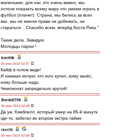
маленькие, для нас это очень важно, мы
хотели показать всему миру что умеем играть в
футбол (плачет). Страна, мы бились за всех
вас, мы не имели права не добежать, не
стараться... Спасибо всем, вперёд Коста Рика."
Такие дела. Завидую.
Молодцы парни !
korzhik
-
30 июн 2014 02:07
Кайф в голом виде!
И никаких интриг, кто кого купил, кому занёс,
кому больше надо.
Чемпионат запредельно крутой!
Bordo0706
-
30 июн 2014 02:06
Да уж. Кэмблелл, который умер на 85-й минутк
где-то, забегал во втором экстра-тайме
recchi
-
30 июн 2014 02:06