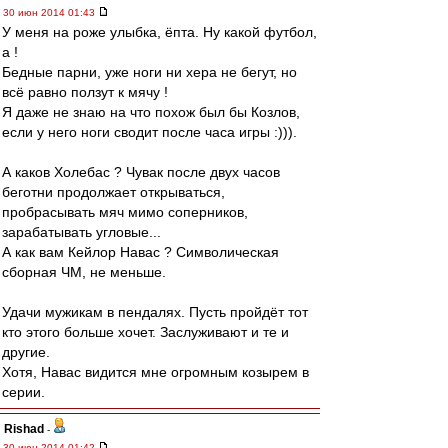
30 июн 2014 01:43
У меня на роже улыбка, ёпта. Ну какой футбол,
а !
Бедные парни, уже ноги ни хера не бегут, но
всё равно ползут к мячу !
Я даже не знаю на что похож был бы Козлов,
если у него ноги сводит после часа игры :))).
А каков Холебас ? Чувак после двух часов
беготни продолжает открываться,
пробрасывать мяч мимо соперников,
зарабатывать угловые...
А как вам Кейлор Навас ? Символическая
сборная ЧМ, не меньше.
Удачи мужикам в пендалях. Пусть пройдёт тот
кто этого больше хочет. Заслуживают и те и
другие.
Хотя, Навас видится мне огромным козырем в
серии.
Rishad
-
30 июн 2014 01:42