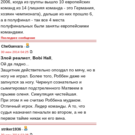
2006, когда из группы вышло 10 европейских
команд из 14 (лишняя команда - это Германия,
хозяин чемпионата), дальше из них прошло 6,
а в полуфинал - так все 4 места
полуфинальных были заняты европейскими
командами.
Последнее сообщение
CheGuevara
-
30 июн 2014 04:25
Злой реалист
,
Bobi Hall
,
Ой да ладно...
Защитник действительно опоздал по мячу, но в
ногу не играл. Более того, Роббен даже не
запнулся за ногу. Чиркнул сознательно и
сымитировал подстреленного Матвеем в
прыжке оленя. Симуляция чистейшая.
При этом я не считаю Роббена мудаком.
Отличный игрок. Лидер команды. А то, что
судья назначил пенальти во втором, а не в
первом тайме никак ни его вина.
striker1936
-
30 июн 2014 02:38