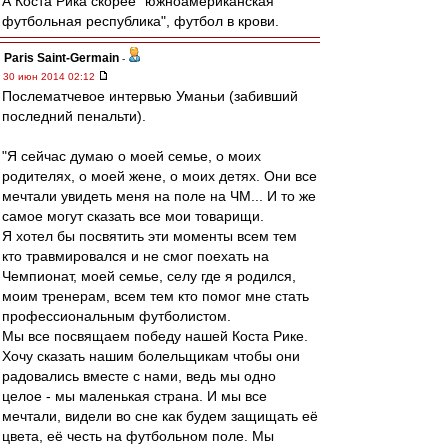
А Коста Рика скорее "южноамериканская
футбольная республика", футбол в крови.
Paris Saint-Germain
-
30 июн 2014 02:12
Послематчевое интервью Уманьи (забивший
последний пенальти).
"Я сейчас думаю о моей семье, о моих
родителях, о моей жене, о моих детях. Они все
мечтали увидеть меня на поле на ЧМ... И то же
самое могут сказать все мои товарищи.
Я хотел бы посвятить эти моменты всем тем
кто травмировался и не смог поехать на
Чемпионат, моей семье, селу где я родился,
моим тренерам, всем тем кто помог мне стать
профессиональным футболистом.
Мы все посвящаем победу нашей Коста Рике.
Хочу сказать нашим болельщикам чтобы они
радовались вместе с нами, ведь мы одно
целое - мы маленькая страна. И мы все
мечтали, видели во сне как будем защищать её
цвета, её честь на футбольном поле. Мы