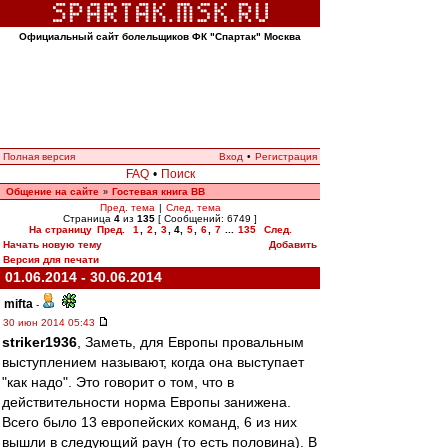
Официальный сайт болельщиков ФК "Спартак" Москва
Полная версия
Вход
•
Регистрация
FAQ
•
Поиск
Общение на сайте
Гостевая книга ВВ
»
Пред. тема
|
След. тема
Страница
4
из
135
[ Сообщений: 6749 ]
На страницу
Пред.
1
,
2
,
3
,
4
,
5
,
6
,
7
...
135
След.
Начать новую тему
Добавить
Версия для печати
01.06.2014 - 30.06.2014
mifta
-
30 июн 2014 05:43
striker1936
, Заметь, для Европы провальным
выступлением называют, когда она выступает
"как надо". Это говорит о том, что в
действительности норма Европы занижена.
Всего было 13 европейских команд, 6 из них
вышли в следующий раун (то есть половина). В