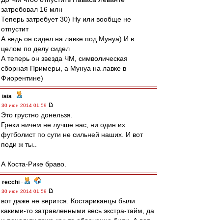
затребовал 16 млн
Теперь затребует 30) Ну или вообще не
отпустит
А ведь он сидел на лавке под Мунуа) И в
целом по делу сидел
А теперь он звезда ЧМ, символическая
сборная Примеры, а Мунуа на лавке в
Фиорентине)
iaia
-
30 июн 2014 01:59
Это грустно донельзя.
Греки ничем не лучше нас, ни один их
футболист по сути не сильней наших. И вот
поди ж ты..
А Коста-Рике браво.
recchi
-
30 июн 2014 01:59
вот даже не верится. Костариканцы были
какими-то затравленными весь экстра-тайм, да