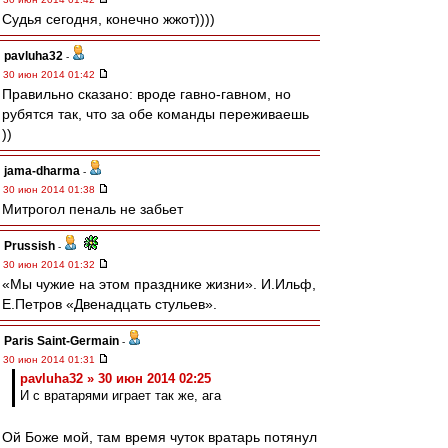
Судья сегодня, конечно жжот))))
pavluha32
-
30 июн 2014 01:42
Правильно сказано: вроде гавно-гавном, но
рубятся так, что за обе команды переживаешь
))
jama-dharma
-
30 июн 2014 01:38
Митрогол пеналь не забьет
Prussish
-
30 июн 2014 01:32
«Мы чужие на этом празднике жизни». И.Ильф,
Е.Петров «Двенадцать стульев».
Paris Saint-Germain
-
30 июн 2014 01:31
pavluha32 » 30 июн 2014 02:25
И с вратарями играет так же, ага
Ой Боже мой, там время чуток вратарь потянул