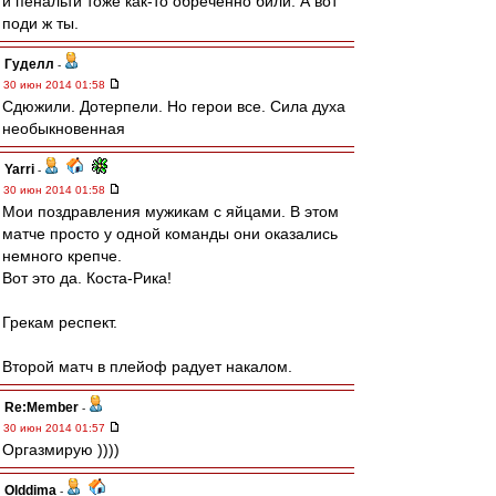
и пенальти тоже как-то обреченно били. А вот
поди ж ты.
Гуделл
-
30 июн 2014 01:58
Сдюжили. Дотерпели. Но герои все. Сила духа
необыкновенная
Yarri
-
30 июн 2014 01:58
Мои поздравления мужикам с яйцами. В этом
матче просто у одной команды они оказались
немного крепче.
Вот это да. Коста-Рика!
Грекам респект.
Второй матч в плейоф радует накалом.
Re:Member
-
30 июн 2014 01:57
Оргазмирую ))))
Olddima
-