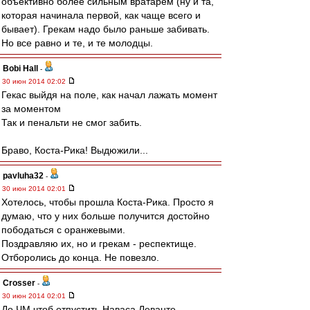
объективно более сильным вратарем (ну и та,
которая начинала первой, как чаще всего и
бывает). Грекам надо было раньше забивать.
Но все равно и те, и те молодцы.
Bobi Hall
-
30 июн 2014 02:02
Гекас выйдя на поле, как начал лажать момент
за моментом
Так и пенальти не смог забить.
Браво, Коста-Рика! Выдюжили...
pavluha32
-
30 июн 2014 02:01
Хотелось, чтобы прошла Коста-Рика. Просто я
думаю, что у них больше получится достойно
пободаться с оранжевыми.
Поздравляю их, но и грекам - респектище.
Отборолись до конца. Не повезло.
Crosser
-
30 июн 2014 02:01
До ЧМ чтоб отпустить Наваса Леванте