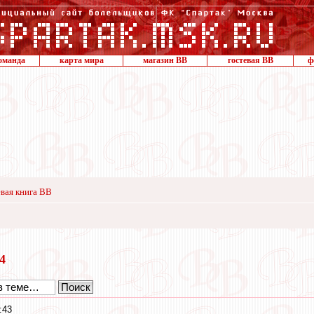
оманда
карта мира
магазин ВВ
гостевая ВВ
ф
вая книга ВВ
14
:43