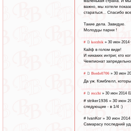
маленькая страна. И мы
важно, мы хотели показа
стараться... Спасибо вс
Такие дела. Завидую.
Молодцы парни !
#
korzhik
» 30 июн 2014 
Кайф в голом виде!
И никаких интриг, кто ко
Чемпионат запредельно 
#
Bordo0706
» 30 июн 20
Да уж. Кэмблелл, которы
#
recchi
» 30 июн 2014 0
# striker1936 » 30 июн 2
следующие - в 1/4 :)
# IvanKor » 30 июн 2014
Самарасу последний удар