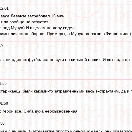
02:01
аваса Леванте затребовал 16 млн
у или вообще не отпустит
е под Мунуа) И в целом по делу сидел
 символическая сборная Примеры, а Мунуа на лавке в Фиорентине)
59
с, ни один их футболист по сути не сильней наших. И вот поди ж ты
1:59
стариканцы были какими-то затравленными весь экстра-тайм, да и п
01:58
 герои все. Сила духа необыкновенная
:58
ам с яйцами. В этом матче просто у одной команды они оказались