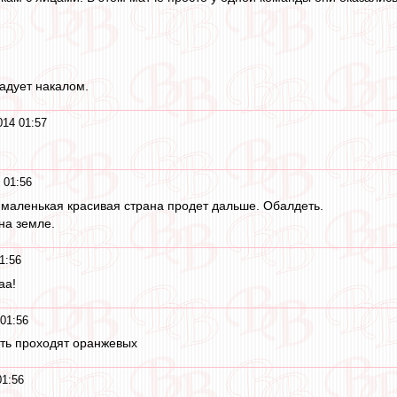
адует накалом.
014 01:57
 01:56
а маленькая красивая страна продет дальше. Обалдеть.
 на земле.
1:56
аа!
01:56
сть проходят оранжевых
01:56