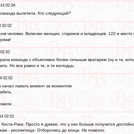
14 02:04
команда вылетела. Кто следующий?
 02:02
онов человек. Включая женщин, стариков и младенцев. 122-е место 
ржав!
 02:02
грала команда с объективно более сильным вратарем (ну и та, кото
ть. Но все равно и те, и те молодцы.
4 02:02
ак начал лажать момент за моментом
забить.
южили...
14 02:01
 Коста-Рика. Просто я думаю, что у них больше получится достойн
кам - респектище. Отборолись до конца. Не повезло.