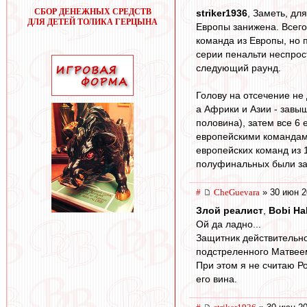
СБОР ДЕНЕЖНЫХ СРЕДСТВ
striker1936
, Заметь, дл
ДЛЯ ДЕТЕЙ ТОЛИКА ГЕРЦЫНА
Европы занижена. Всего
команда из Европы, но 
серии пенальти неспрос
следующий раунд.
Голову на отсечение не
а Африки и Азии - завы
половина), затем все 6
европейскими командами
европейских команд из 1
полуфинальных были за
#
CheGuevara
» 30 июн 2
Злой реалист
,
Bobi Hal
Ой да ладно...
Защитник действительно 
подстреленного Матвее
При этом я не считаю Ро
его вина.