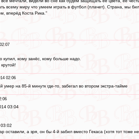
 все мечтали, видели во сне как будем защищать её цвета, её чест
ть всему миру что умеем играть в футбол (плачет). Страна, мы бил
ем, вперёд Коста Рика."
02:07
го купил, кому занёс, кому больше надо.
крутой!
14 02:06
й умер на 85-й минутк где-то, забегал во втором экстра-тайме
2:06
014 03:04
 03:02
 оставили, а зря, он бы 4-й забил вместо Гекаса (хотя тот тоже н