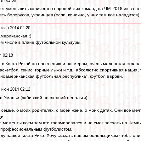
14 02:38
т уменьшить количество европейских команд на ЧМ-2018 из-за пло
ть белорусов, украинцев (если, конечно, у них там всё наладится).
 июн 2014 02:20
мериканская :)
ом числе в плане футбольной культуры.
4 02:18
 с Коста Рикой по населению и размерам, очень маленькая страна
аскетбол, тенис, горные лыжи и т.д., абсолютно спортивная нация, 
жноамериканская футбольная республика", футбол в крови.
 июн 2014 02:12
ю Уманьи (забивший последний пенальти).
семье, о моих родителях, о моей жене, о моих детях. Они все мечт
щи.
ти моменты всем тем кто травмировался и не смог поехать на Чемпи
ть профессиональным футболистом.
у нашей Коста Рике. Хочу сказать нашим болельщикам чтобы они 