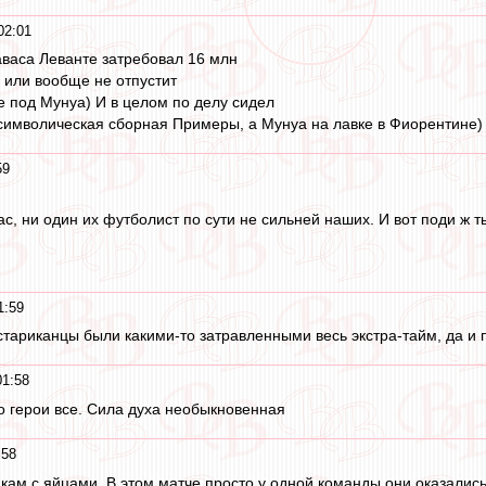
02:01
аваса Леванте затребовал 16 млн
у или вообще не отпустит
е под Мунуа) И в целом по делу сидел
 символическая сборная Примеры, а Мунуа на лавке в Фиорентине)
59
с, ни один их футболист по сути не сильней наших. И вот поди ж ты
1:59
стариканцы были какими-то затравленными весь экстра-тайм, да и п
01:58
 герои все. Сила духа необыкновенная
:58
ам с яйцами. В этом матче просто у одной команды они оказались