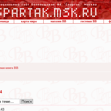
оманда
карта мира
магазин ВВ
гостевая ВВ
ф
вая книга ВВ
14
:43