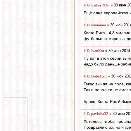
#
striker1936
» 30 июн 20
Ещё одна европейская 
#
mmmmm
» 30 июн 2014
Коста-Рика - 4,8 милли
футбольных мировых де
#
IvanKor
» 30 июн 2014
Ну вот в этой серии выи
надо было раньше забива
#
Bobi Hall
» 30 июн 201
Гекас выйдя на поле, к
Так и пенальти не смог 
Браво, Коста-Рика! Выд
#
pavluha32
» 30 июн 20
Хотелось, чтобы прошла
Поздравляю их, но и гре