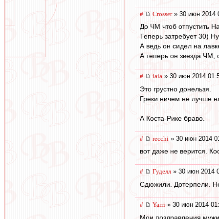
#
Crosser
» 30 июн 2014 
До ЧМ чтоб отпустить Н
Теперь затребует 30) Н
А ведь он сидел на лавк
А теперь он звезда ЧМ,
#
iaia
» 30 июн 2014 01:
Это грустно донельзя.
Греки ничем не лучше на
А Коста-Рике браво.
#
recchi
» 30 июн 2014 0
вот даже не верится. Ко
#
Гуделл
» 30 июн 2014 
Сдюжили. Дотерпели. Но
#
Yarri
» 30 июн 2014 01
Мои поздравления мужик