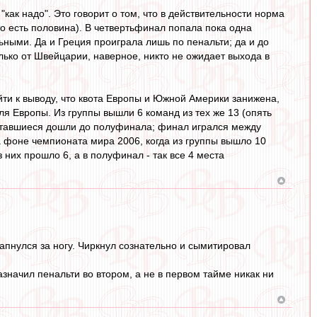
как надо". Это говорит о том, что в действительности норма
о есть половина). В четвертьфинал попала пока одна
ными. Да и Греция проиграла лишь по пенальти; да и до
лько от Швейцарии, наверное, никто не ожидает выхода в
йти к выводу, что квота Европы и Южной Америки занижена,
я Европы. Из группы вышли 6 команд из тех же 13 (опять
 оставшиеся дошли до полуфинала; финал игрался между
 фоне чемпионата мира 2006, когда из группы вышло 10
 них прошло 6, а в полуфинал - так все 4 места
запнулся за ногу. Чиркнул сознательно и сымитировал
азначил пенальти во втором, а не в первом тайме никак ни