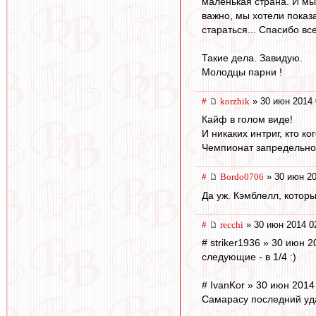
маленькая страна. И мы
важно, мы хотели показа
стараться... Спасибо вс
Такие дела. Завидую.
Молодцы парни !
#
korzhik
» 30 июн 2014 
Кайф в голом виде!
И никаких интриг, кто ко
Чемпионат запредельно 
#
Bordo0706
» 30 июн 20
Да уж. Кэмблелл, которы
#
recchi
» 30 июн 2014 0
# striker1936 » 30 июн 2
следующие - в 1/4 :)
# IvanKor » 30 июн 2014
Самарасу последний удар