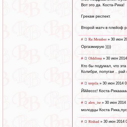
Вот это да. Коста-Рика!
Грекам респект.
Второй матч в плейоф р
#
Re:Member
» 30 июн 2
Оргазмирую ))))
#
Olddima
» 30 июн 2014
Кто бы подумал, что эт
Колибри, попугаи .. рай
#
terpila
» 30 июн 2014 0
Йййессс! Коста-Рикаааа
#
alex_isr
» 30 июн 2014 
молодцы Коста Рика,пу
#
Rishad
» 30 июн 2014 