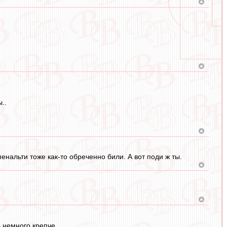
..
енальти тоже как-то обреченно били. А вот поди ж ты.
 немного крепче.