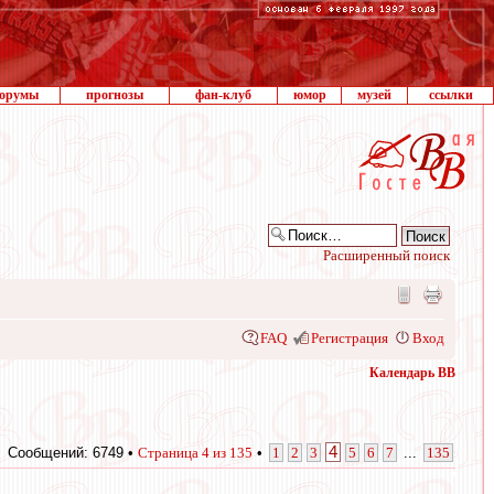
орумы
прогнозы
фан-клуб
юмор
музей
ссылки
Расширенный поиск
FAQ
Регистрация
Вход
Календарь ВВ
4
Сообщений: 6749 •
Страница
4
из
135
•
1
2
3
5
6
7
...
135