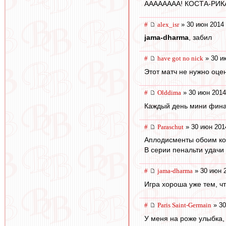
АААААААА! КОСТА-РИКААА
#
alex_isr
» 30 июн 2014 
jama-dharma
, забил
#
have got no nick
» 30 и
Этот матч не нужно оцен
#
Olddima
» 30 июн 2014
Каждый день мини фин
#
Paraschut
» 30 июн 201
Аплодисменты обоим ком
В серии пенальти удачи
#
jama-dharma
» 30 июн 2
Игра хороша уже тем, чт
#
Paris Saint-Germain
» 30
У меня на роже улыбка, 