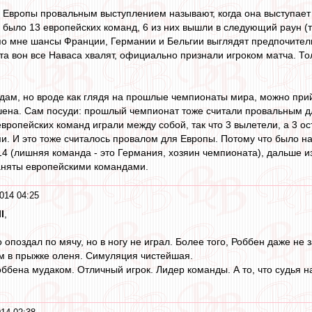
я Европы провальным выступлением называют, когда она выступает "
 было 13 европейских команд, 6 из них вышли в следующий раун (т
по мне шансы Франции, Германии и Бельгии выглядят предпочитель
та вон все Наваса хвалят, официально признали игроком матча. То
 дам, но вроде как глядя на прошлые чемпионаты мира, можно при
шена. Сам посуди: прошлый чемпионат тоже считали провальным дл
 европейских команд играли между собой, так что 3 вылетели, а 3
. И это тоже считалось провалом для Европы. Потому что было на
4 (лишняя команда - это Германия, хозяин чемпионата), дальше из
няты европейскими командами.
014 04:25
l
,
опоздал по мячу, но в ногу не играл. Более того, Роббен даже не 
м в прыжке оленя. Симуляция чистейшая.
ббена мудаком. Отличный игрок. Лидер команды. А то, что судья н