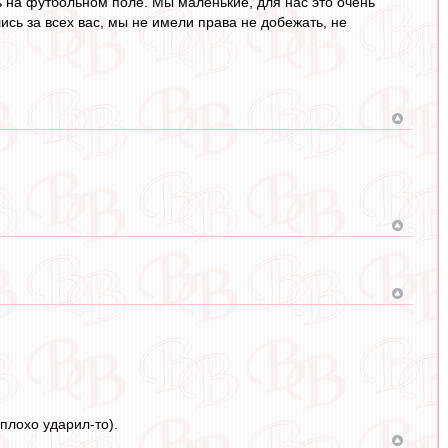
ь на футбольном поле. Мы маленькие, для нас это очень
ись за всех вас, мы не имели права не добежать, не
еплохо ударил-то).