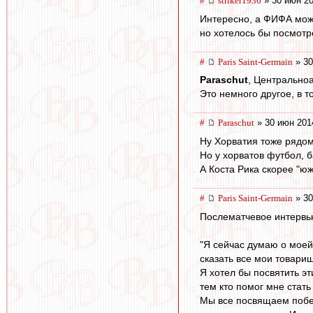
#
striker1936
» 30 июн 20
Интересно, а ФИФА може
но хотелось бы посмотре
#
Paris Saint-Germain
» 30
Paraschut
, Центральноа
Это немного другое, в т
#
Paraschut
» 30 июн 201
Ну Хорватия тоже рядом
Но у хорватов футбол, б
А Коста Рика скорее "ю
#
Paris Saint-Germain
» 30
Послематчевое интервь
"Я сейчас думаю о моей 
сказать все мои товари
Я хотел бы посвятить э
тем кто помог мне ста
Мы все посвящаем побед