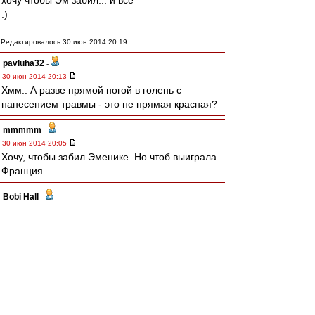
хочу чтобы Эм забил... и всё
:)
Редактировалось 30 июн 2014 20:19
pavluha32
-
30 июн 2014 20:13
Хмм.. А разве прямой ногой в голень с
нанесением травмы - это не прямая красная?
mmmmm
-
30 июн 2014 20:05
Хочу, чтобы забил Эменике. Но чтоб выиграла
Франция.
Bobi Hall
-
30 июн 2014 20:00
Если Федун, и
бесплатно
такого игрока не
сможет выкупить, то тогда он точно -
"резиновое изделие № 2"
blind_guardian
-
30 июн 2014 19:59
Поменялись.