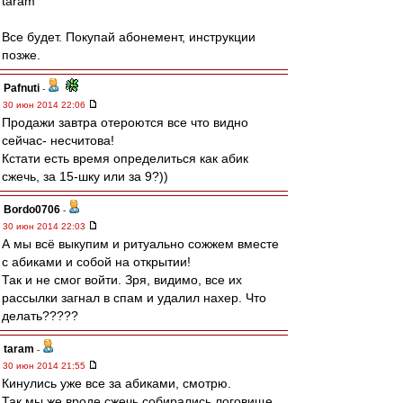
taram
Все будет. Покупай абонемент, инструкции
позже.
Pafnuti
-
30 июн 2014 22:06
Продажи завтра отероются все что видно
сейчас- несчитова!
Кстати есть время определиться как абик
сжечь, за 15-шку или за 9?))
Bordo0706
-
30 июн 2014 22:03
А мы всё выкупим и ритуально сожжем вместе
с абиками и собой на открытии!
Так и не смог войти. Зря, видимо, все их
рассылки загнал в спам и удалил нахер. Что
делать?????
taram
-
30 июн 2014 21:55
Кинулись уже все за абиками, смотрю.
Так мы же вроде сжечь собирались логовище