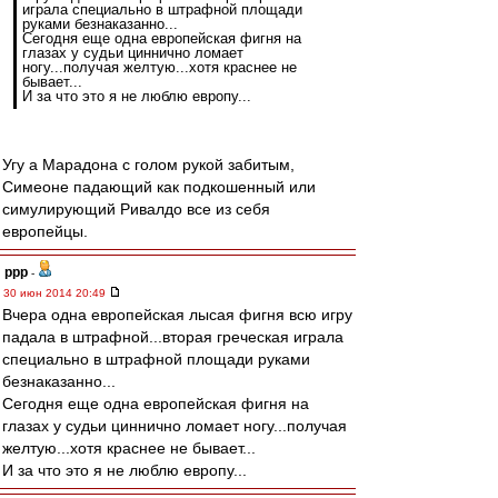
играла специально в штрафной площади
руками безнаказанно...
Сегодня еще одна европейская фигня на
глазах у судьи циннично ломает
ногу...получая желтую...хотя краснее не
бывает...
И за что это я не люблю европу...
Угу а Марадона с голом рукой забитым,
Симеоне падающий как подкошенный или
симулирующий Ривалдо все из себя
европейцы.
ppp
-
30 июн 2014 20:49
Вчера одна европейская лысая фигня всю игру
падала в штрафной...вторая греческая играла
специально в штрафной площади руками
безнаказанно...
Сегодня еще одна европейская фигня на
глазах у судьи циннично ломает ногу...получая
желтую...хотя краснее не бывает...
И за что это я не люблю европу...