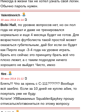
Никогда в жизни так не хотел узнать свой логин.
Обычно пароль нужен.
Valentinovich
-
30 июн 2014 21:14
Bobi Hall
, по уровню вопросов нет, но он пол
года не играл и даже не тренировался
нормально и еще 4 месяца будет не готов. Для
возрастного футболиста такой простой может
оказаться губительным, дай бог если он будет
как Пирло еще -3-4 года на уровне играть.
Брать его сейчас это принципу брать всё что
плохо лежит, а с таким подходом ничего
хорошего не выйдет. Чисто, имхо
flint
-
30 июн 2014 21:12
Блять!!! Что за хрень с С-111???!?!? Вообще
всё заебло. Если за 10 дней не куплю абик, то
покупать уже не буду.
Кстати! УВВажаемых Squabler&jaykey прошу
отписаться/отзвониться по этому вопросу.