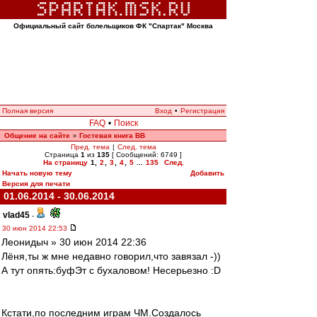
Официальный сайт болельщиков ФК "Спартак" Москва
Полная версия
Вход
•
Регистрация
FAQ
•
Поиск
Общение на сайте
Гостевая книга ВВ
»
Пред. тема
|
След. тема
Страница
1
из
135
[ Сообщений: 6749 ]
На страницу
1
,
2
,
3
,
4
,
5
...
135
След.
Начать новую тему
Добавить
Версия для печати
01.06.2014 - 30.06.2014
vlad45
-
30 июн 2014 22:53
Леонидыч » 30 июн 2014 22:36
Лёня,ты ж мне недавно говорил,что завязал -))
А тут опять:буфЭт с бухаловом! Несерьезно :D
Кстати,по последним играм ЧМ.Создалось