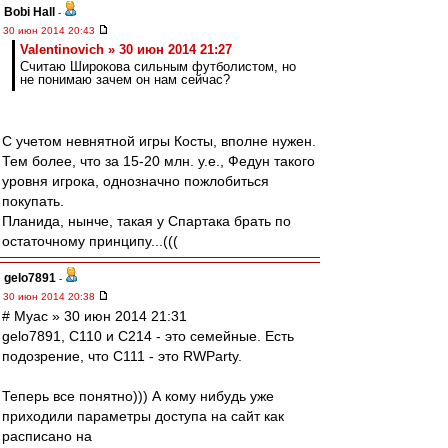
Bobi Hall
-
30 июн 2014 20:43
Valentinovich » 30 июн 2014 21:27
Считаю Широкова сильным футболистом, но
не понимаю зачем он нам сейчас?
С учетом невнятной игры Косты, вполне нужен.
Тем более, что за 15-20 млн. у.е., Федун такого
уровня игрока, однозначно пожлобиться
покупать.
Планида, нынче, такая у Спартака брать по
остаточному принципу...(((
gelo7891
-
30 июн 2014 20:38
# Myac » 30 июн 2014 21:31
gelo7891, C110 и С214 - это семейные. Есть
подозрение, что C111 - это RWParty.
Теперь все понятно))) А кому нибудь уже
приходили параметры доступа на сайт как
расписано на