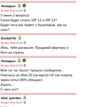
Леонидыч
-
30 июн 2014 22:36
У меня 2 вопроса!
Скока будет стоить VIP 12 и VIP 13?
Будет ли в них буфет с бухаловым, как на
локо?
Bordo0706
-
30 июн 2014 22:30
Лёнь, тебя раскрыли. Продавай квартиру и
беги из страны
Леонидыч
-
30 июн 2014 22:20
Мне тут на "мыло" пришло сообщение...
Скасчуху на абик 20 (за карту)+10 (за покупку
через сеть)=30% обещают...
Ахуеть...
С чего это?
blind_guardian
-
30 июн 2014 22:07