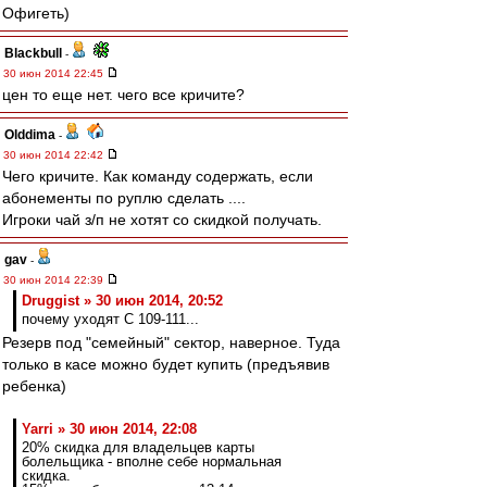
Офигеть)
Blackbull
-
30 июн 2014 22:45
цен то еще нет. чего все кричите?
Olddima
-
30 июн 2014 22:42
Чего кричите. Как команду содержать, если
абонементы по руплю сделать ....
Игроки чай з/п не хотят со скидкой получать.
gav
-
30 июн 2014 22:39
Druggist » 30 июн 2014, 20:52
почему уходят С 109-111...
Резерв под "семейный" сектор, наверное. Туда
только в касе можно будет купить (предъявив
ребенка)
Yarri » 30 июн 2014, 22:08
20% скидка для владельцев карты
болельщика - вполне себе нормальная
скидка.