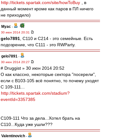
http://tickets.spartak.com/site/howToBuy
, в
данный момент кроме как паров в ПЛ ничего
не приходило)
Myac
-
30 июн 2014 20:31
gelo7891
, C110 и С214 - это семейные. Есть
подозрение, что C111 - это RWParty.
gelo7891
-
30 июн 2014 20:27
# Druggist » 30 июн 2014 20:52
О как классно, некоторые сектора "посерели",
если с В103-105 всё понятно, то почему уходят
С 109-111...
http://tickets.spartak.com/stadium?
eventId=3357385
С109-111 Что за дела...Хотел брать на
С110...Куда уже ушли???
Valentinovich
-