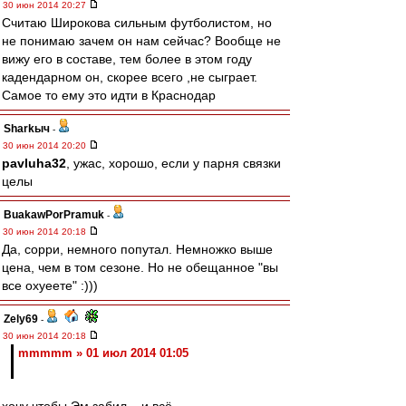
30 июн 2014 20:27
Считаю Широкова сильным футболистом, но
не понимаю зачем он нам сейчас? Вообще не
вижу его в составе, тем более в этом году
кадендарном он, скорее всего ,не сыграет.
Самое то ему это идти в Краснодар
Sharkыч
-
30 июн 2014 20:20
pavluha32
, ужас, хорошо, если у парня связки
целы
BuakawPorPramuk
-
30 июн 2014 20:18
Да, сорри, немного попутал. Немножко выше
цена, чем в том сезоне. Но не обещанное "вы
все охуеете" :)))
Zely69
-
30 июн 2014 20:18
mmmmm » 01 июл 2014 01:05