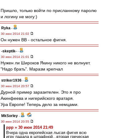
Пришло, только войти по присланному паролю
и логину не могу:)
Ryka
-
30 июн 2014 21:02
Он нужен ВВ - остальное фигня.
-skeptik-
-
30 июн 2014 21:01
Нужен ли Широков Якину никого не волнует.
"Надо брать". Маразм крепчал
striker1936
-
30 июн 2014 20:57
Дурной пример заразителен. Это я про
Акинфеева и нигерийского вратаря.
Ура Европе! Теперь дело за немцами.
MkSorley
-
30 июн 2014 20:55
ppp » 30 июн 2014 21:49
Вчера одна европейская лысая фигня всю
игру падала в штрафной...вторая греческая