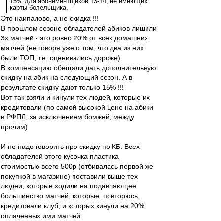
15% для абонементщиков 13-14, не имеющих
карты болельщика.
Это наипалово, а не скидка !!!
В прошлом сезоне обладателей абиков лишили
3х матчей - это ровно 20% от всех домашних
матчей (не говоря уже о том, что два из них
были ТОП, т.е. оценивались дороже)
В компенсацию обещали дать дополнительную
скидку на абик на следующий сезон. А в
результате скидку дают только 15% !!!
Вот так взяли и кинули тех людей, которые их
кредитовали (по самой высокой цене на абики
в РФПЛ, за исключением бомжей, между
прочим)
И не надо говорить про скидку по КБ. Всех
обладателей этого кусочка пластика
стоимостью всего 500р (отбивалась первой же
покупкой в магазине) поставили выше тех
людей, которые ходили на подавляющее
большинство матчей, которые. повторюсь,
кредитовали клуб, и которых кинули на 20%
оплаченных ими матчей