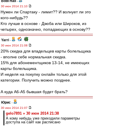
Bobi Hall
-
30 июн 2014 21:10
Нужен ли Спартаку - лимит?? И волнует ли это
кого-нибудь??
Кто лучше в основе - Дзюба или Широков, из
четырех, однозначно, попадающих в основу??
Yarri
-
30 июн 2014 21:08
20% скидка для владельцев карты болельщика
- вполне себе нормальная скидка.
15% для абонементщиков 13-14, не имеющих
карты болельщика.
И неделя на покупку онлайн только для этой
категории. Получить можно позднее.
А куда А6-А5 бывшая будет брать?
Юрис
-
30 июн 2014 21:07
gelo7891 » 30 июн 2014 21:38
А кому нибудь уже приходили параметры
доступа на сайт как расписано