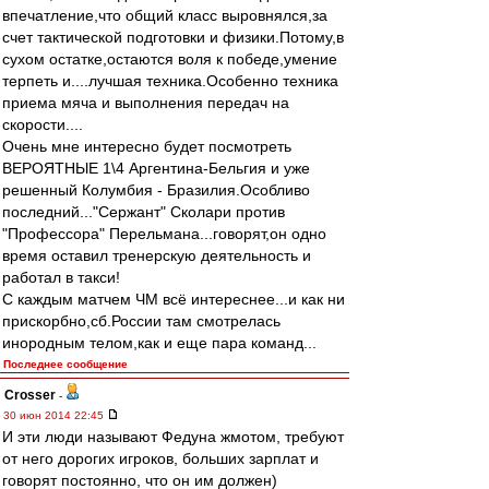
впечатление,что общий класс выровнялся,за
счет тактической подготовки и физики.Потому,в
сухом остатке,остаются воля к победе,умение
терпеть и....лучшая техника.Особенно техника
приема мяча и выполнения передач на
скорости....
Очень мне интересно будет посмотреть
ВЕРОЯТНЫЕ 1\4 Аргентина-Бельгия и уже
решенный Колумбия - Бразилия.Особливо
последний..."Сержант" Сколари против
"Профессора" Перельмана...говорят,он одно
время оставил тренерскую деятельность и
работал в такси!
С каждым матчем ЧМ всё интереснее...и как ни
прискорбно,сб.России там смотрелась
инородным телом,как и еще пара команд...
Последнее сообщение
Crosser
-
30 июн 2014 22:45
И эти люди называют Федуна жмотом, требуют
от него дорогих игроков, больших зарплат и
говорят постоянно, что он им должен)