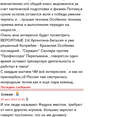
впечатление,что общий класс выровнялся,за
счет тактической подготовки и физики.Потому,в
сухом остатке,остаются воля к победе,умение
терпеть и....лучшая техника.Особенно техника
приема мяча и выполнения передач на
скорости....
Очень мне интересно будет посмотреть
ВЕРОЯТНЫЕ 1\4 Аргентина-Бельгия и уже
решенный Колумбия - Бразилия.Особливо
последний..."Сержант" Сколари против
"Профессора" Перельмана...говорят,он одно
время оставил тренерскую деятельность и
работал в такси!
С каждым матчем ЧМ всё интереснее...и как ни
прискорбно,сб.России там смотрелась
инородным телом,как и еще пара команд...
Последнее сообщение
Crosser
-
30 июн 2014 22:45
И эти люди называют Федуна жмотом, требуют
от него дорогих игроков, больших зарплат и
говорят постоянно, что он им должен)