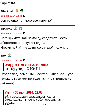
Офигеть)
Blackbull
-
30 июн 2014 22:45
цен то еще нет. чего все кричите?
Olddima
-
30 июн 2014 22:42
Чего кричите. Как команду содержать, если
абонементы по руплю сделать ....
Игроки чай з/п не хотят со скидкой получать.
gav
-
30 июн 2014 22:39
Druggist » 30 июн 2014, 20:52
почему уходят С 109-111...
Резерв под "семейный" сектор, наверное. Туда
только в касе можно будет купить (предъявив
ребенка)
Yarri » 30 июн 2014, 22:08
20% скидка для владельцев карты
болельщика - вполне себе нормальная
скидка.