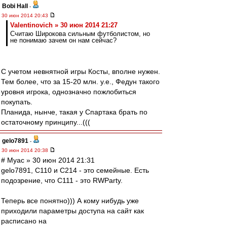
Bobi Hall
-
30 июн 2014 20:43
Valentinovich » 30 июн 2014 21:27
Считаю Широкова сильным футболистом, но
не понимаю зачем он нам сейчас?
С учетом невнятной игры Косты, вполне нужен.
Тем более, что за 15-20 млн. у.е., Федун такого
уровня игрока, однозначно пожлобиться
покупать.
Планида, нынче, такая у Спартака брать по
остаточному принципу...(((
gelo7891
-
30 июн 2014 20:38
# Myac » 30 июн 2014 21:31
gelo7891, C110 и С214 - это семейные. Есть
подозрение, что C111 - это RWParty.
Теперь все понятно))) А кому нибудь уже
приходили параметры доступа на сайт как
расписано на