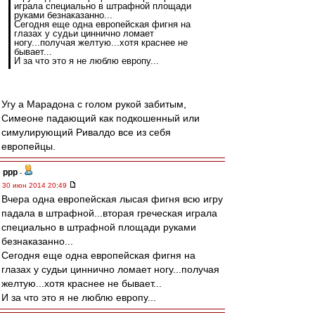
играла специально в штрафной площади
руками безнаказанно...
Сегодня еще одна европейская фигня на
глазах у судьи циннично ломает
ногу...получая желтую...хотя краснее не
бывает...
И за что это я не люблю европу...
Угу а Марадона с голом рукой забитым,
Симеоне падающий как подкошенный или
симулирующий Ривалдо все из себя
европейцы.
ppp
-
30 июн 2014 20:49
Вчера одна европейская лысая фигня всю игру
падала в штрафной...вторая греческая играла
специально в штрафной площади руками
безнаказанно...
Сегодня еще одна европейская фигня на
глазах у судьи циннично ломает ногу...получая
желтую...хотя краснее не бывает...
И за что это я не люблю европу...