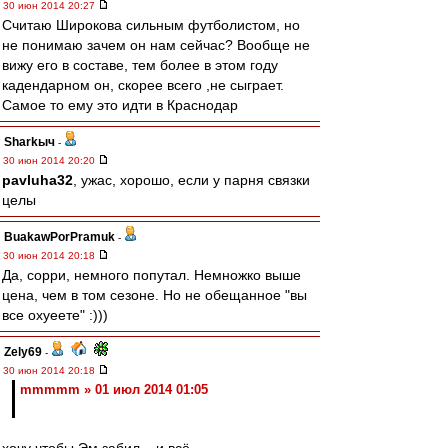
30 июн 2014 20:27
Считаю Широкова сильным футболистом, но
не понимаю зачем он нам сейчас? Вообще не
вижу его в составе, тем более в этом году
кадендарном он, скорее всего ,не сыграет.
Самое то ему это идти в Краснодар
Sharkыч
-
30 июн 2014 20:20
pavluha32
, ужас, хорошо, если у парня связки
целы
BuakawPorPramuk
-
30 июн 2014 20:18
Да, сорри, немного попутал. Немножко выше
цена, чем в том сезоне. Но не обещанное "вы
все охуеете" :)))
Zely69
-
30 июн 2014 20:18
mmmmm » 01 июл 2014 01:05