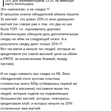
15% для абонементщиков 13-14, не имеющих
карты болельщика.
Это наипалово, а не скидка !!!
В прошлом сезоне обладателей абиков лишили
3х матчей - это ровно 20% от всех домашних
матчей (не говоря уже о том, что два из них
были ТОП, т.е. оценивались дороже)
В компенсацию обещали дать дополнительную
скидку на абик на следующий сезон. А в
результате скидку дают только 15% !!!
Вот так взяли и кинули тех людей, которые их
кредитовали (по самой высокой цене на абики
в РФПЛ, за исключением бомжей, между
прочим)
И не надо говорить про скидку по КБ. Всех
обладателей этого кусочка пластика
стоимостью всего 500р (отбивалась первой же
покупкой в магазине) поставили выше тех
людей, которые ходили на подавляющее
большинство матчей, которые. повторюсь,
кредитовали клуб, и которых кинули на 20%
оплаченных ими матчей