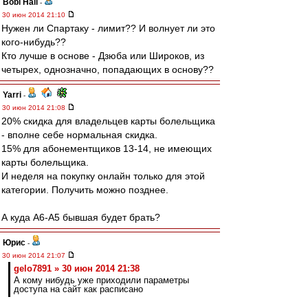
Bobi Hall
-
30 июн 2014 21:10
Нужен ли Спартаку - лимит?? И волнует ли это
кого-нибудь??
Кто лучше в основе - Дзюба или Широков, из
четырех, однозначно, попадающих в основу??
Yarri
-
30 июн 2014 21:08
20% скидка для владельцев карты болельщика
- вполне себе нормальная скидка.
15% для абонементщиков 13-14, не имеющих
карты болельщика.
И неделя на покупку онлайн только для этой
категории. Получить можно позднее.
А куда А6-А5 бывшая будет брать?
Юрис
-
30 июн 2014 21:07
gelo7891 » 30 июн 2014 21:38
А кому нибудь уже приходили параметры
доступа на сайт как расписано