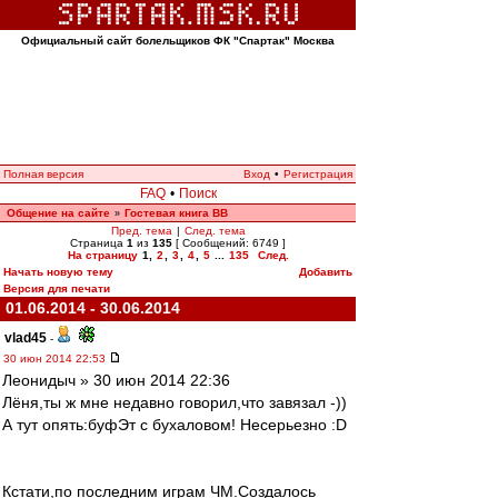
Официальный сайт болельщиков ФК "Спартак" Москва
Полная версия
Вход
•
Регистрация
FAQ
•
Поиск
Общение на сайте
Гостевая книга ВВ
»
Пред. тема
|
След. тема
Страница
1
из
135
[ Сообщений: 6749 ]
На страницу
1
,
2
,
3
,
4
,
5
...
135
След.
Начать новую тему
Добавить
Версия для печати
01.06.2014 - 30.06.2014
vlad45
-
30 июн 2014 22:53
Леонидыч » 30 июн 2014 22:36
Лёня,ты ж мне недавно говорил,что завязал -))
А тут опять:буфЭт с бухаловом! Несерьезно :D
Кстати,по последним играм ЧМ.Создалось