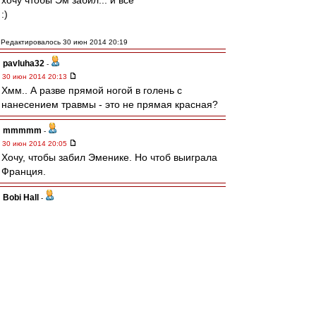
хочу чтобы Эм забил... и всё
:)
Редактировалось 30 июн 2014 20:19
pavluha32
-
30 июн 2014 20:13
Хмм.. А разве прямой ногой в голень с
нанесением травмы - это не прямая красная?
mmmmm
-
30 июн 2014 20:05
Хочу, чтобы забил Эменике. Но чтоб выиграла
Франция.
Bobi Hall
-
30 июн 2014 20:00
Если Федун, и
бесплатно
такого игрока не
сможет выкупить, то тогда он точно -
"резиновое изделие № 2"
blind_guardian
-
30 июн 2014 19:59
Поменялись.