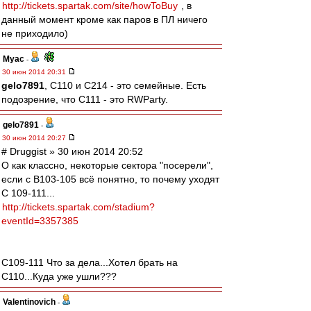
http://tickets.spartak.com/site/howToBuy
, в
данный момент кроме как паров в ПЛ ничего
не приходило)
Myac
-
30 июн 2014 20:31
gelo7891
, C110 и С214 - это семейные. Есть
подозрение, что C111 - это RWParty.
gelo7891
-
30 июн 2014 20:27
# Druggist » 30 июн 2014 20:52
О как классно, некоторые сектора "посерели",
если с В103-105 всё понятно, то почему уходят
С 109-111...
http://tickets.spartak.com/stadium?
eventId=3357385
С109-111 Что за дела...Хотел брать на
С110...Куда уже ушли???
Valentinovich
-