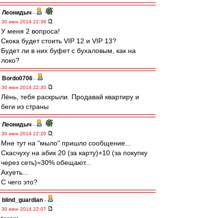
Леонидыч
-
30 июн 2014 22:36
У меня 2 вопроса!
Скока будет стоить VIP 12 и VIP 13?
Будет ли в них буфет с бухаловым, как на
локо?
Bordo0706
-
30 июн 2014 22:30
Лёнь, тебя раскрыли. Продавай квартиру и
беги из страны
Леонидыч
-
30 июн 2014 22:20
Мне тут на "мыло" пришло сообщение...
Скасчуху на абик 20 (за карту)+10 (за покупку
через сеть)=30% обещают...
Ахуеть...
С чего это?
blind_guardian
-
30 июн 2014 22:07