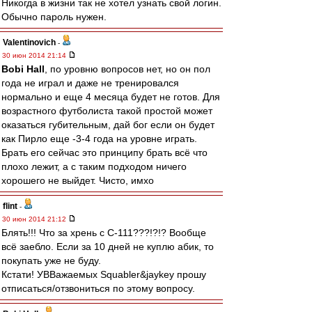
Никогда в жизни так не хотел узнать свой логин.
Обычно пароль нужен.
Valentinovich
-
30 июн 2014 21:14
Bobi Hall
, по уровню вопросов нет, но он пол
года не играл и даже не тренировался
нормально и еще 4 месяца будет не готов. Для
возрастного футболиста такой простой может
оказаться губительным, дай бог если он будет
как Пирло еще -3-4 года на уровне играть.
Брать его сейчас это принципу брать всё что
плохо лежит, а с таким подходом ничего
хорошего не выйдет. Чисто, имхо
flint
-
30 июн 2014 21:12
Блять!!! Что за хрень с С-111???!?!? Вообще
всё заебло. Если за 10 дней не куплю абик, то
покупать уже не буду.
Кстати! УВВажаемых Squabler&jaykey прошу
отписаться/отзвониться по этому вопросу.