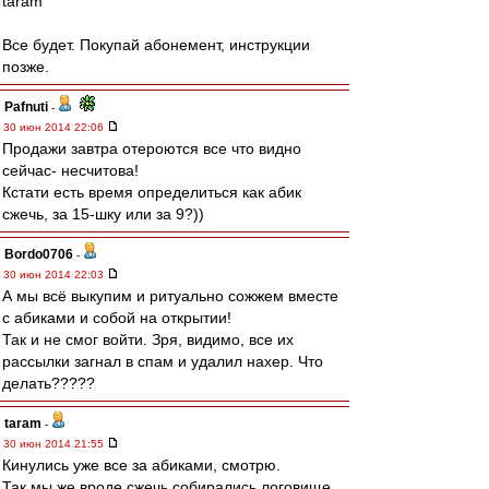
taram
Все будет. Покупай абонемент, инструкции
позже.
Pafnuti
-
30 июн 2014 22:06
Продажи завтра отероются все что видно
сейчас- несчитова!
Кстати есть время определиться как абик
сжечь, за 15-шку или за 9?))
Bordo0706
-
30 июн 2014 22:03
А мы всё выкупим и ритуально сожжем вместе
с абиками и собой на открытии!
Так и не смог войти. Зря, видимо, все их
рассылки загнал в спам и удалил нахер. Что
делать?????
taram
-
30 июн 2014 21:55
Кинулись уже все за абиками, смотрю.
Так мы же вроде сжечь собирались логовище