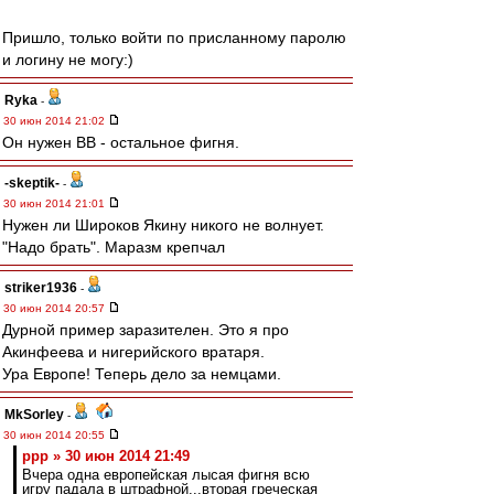
Пришло, только войти по присланному паролю
и логину не могу:)
Ryka
-
30 июн 2014 21:02
Он нужен ВВ - остальное фигня.
-skeptik-
-
30 июн 2014 21:01
Нужен ли Широков Якину никого не волнует.
"Надо брать". Маразм крепчал
striker1936
-
30 июн 2014 20:57
Дурной пример заразителен. Это я про
Акинфеева и нигерийского вратаря.
Ура Европе! Теперь дело за немцами.
MkSorley
-
30 июн 2014 20:55
ppp » 30 июн 2014 21:49
Вчера одна европейская лысая фигня всю
игру падала в штрафной...вторая греческая