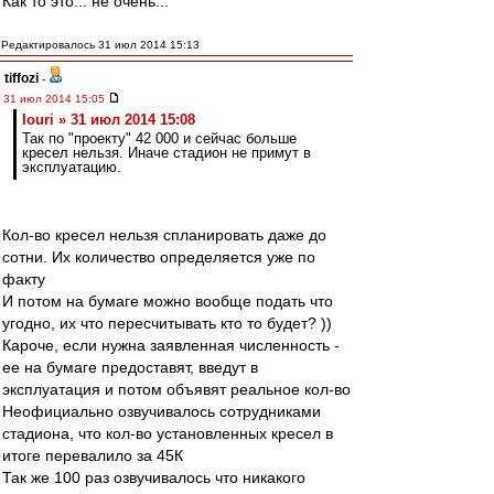
Как то это... не очень...
Редактировалось 31 июл 2014 15:13
tiffozi
-
31 июл 2014 15:05
Iouri » 31 июл 2014 15:08
Так по "проекту" 42 000 и сейчас больше
кресел нельзя. Иначе стадион не примут в
эксплуатацию.
Кол-во кресел нельзя спланировать даже до
сотни. Их количество определяется уже по
факту
И потом на бумаге можно вообще подать что
угодно, их что пересчитывать кто то будет? ))
Кароче, если нужна заявленная численность -
ее на бумаге предоставят, введут в
эксплуатация и потом объявят реальное кол-во
Неофициально озвучивалось сотрудниками
стадиона, что кол-во установленных кресел в
итоге перевалило за 45К
Так же 100 раз озвучивалось что никакого