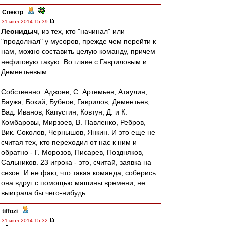
Спектр
-
31 июл 2014 15:39
Леонидыч
, из тех, кто "начинал" или
"продолжал" у мусоров, прежде чем перейти к
нам, можно составить целую команду, причем
нефиговую такую. Во главе с Гавриловым и
Дементьевым.
Собственно: Аджоев, С. Артемьев, Атаулин,
Баужа, Бокий, Бубнов, Гаврилов, Дементьев,
Вад. Иванов, Капустин, Ковтун, Д. и К.
Комбаровы, Мирзоев, В. Павленко, Ребров,
Вик. Соколов, Чернышов, Янкин. И это еще не
считая тех, кто переходил от нас к ним и
обратно - Г. Морозов, Писарев, Поздняков,
Сальников. 23 игрока - это, считай, заявка на
сезон. И не факт, что такая команда, соберись
она вдруг с помощью машины времени, не
выиграла бы чего-нибудь.
tiffozi
-
31 июл 2014 15:32