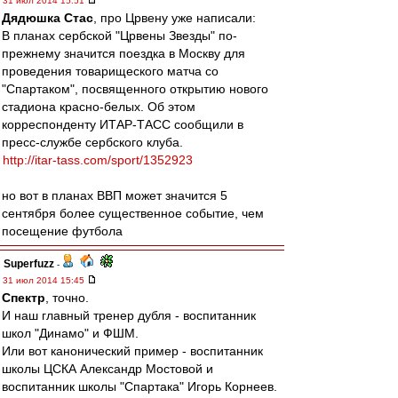
31 июл 2014 15:51
Дядюшка Стас
, про Црвену уже написали:
В планах сербской "Црвены Звезды" по-
прежнему значится поездка в Москву для
проведения товарищеского матча со
"Спартаком", посвященного открытию нового
стадиона красно-белых. Об этом
корреспонденту ИТАР-ТАСС сообщили в
пресс-службе сербского клуба.
http://itar-tass.com/sport/1352923
но вот в планах ВВП может значится 5
сентября более существенное событие, чем
посещение футбола
Superfuzz
-
31 июл 2014 15:45
Спектр
, точно.
И наш главный тренер дубля - воспитанник
школ "Динамо" и ФШМ.
Или вот канонический пример - воспитанник
школы ЦСКА Александр Мостовой и
воспитанник школы "Спартака" Игорь Корнеев.