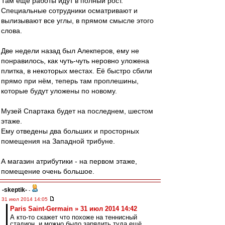
Там ещё работы идут в полный рост.
Специальные сотрудники осматривают и
вылизывают все углы, в прямом смысле этого
слова.
Две недели назад был Алекперов, ему не
понравилось, как чуть-чуть неровно уложена
плитка, в некоторых местах. Её быстро сбили
прямо при нём, теперь там проплешины,
которые будут уложены по новому.
Музей Спартака будет на последнем, шестом
этаже.
Ему отведены два больших и просторных
помещения на Западной трибуне.
А магазин атрибутики - на первом этаже,
помещение очень большое.
-skeptik-
-
31 июл 2014 14:05
Paris Saint-Germain » 31 июл 2014 14:42
А кто-то скажет что похоже на теннисный
стадион, и можно было зарядить туда ещё