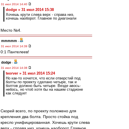
31 июл 2014 14:40
dodge » 31 июл 2014 15:38
Хочешь крути слева верх - справа низ,
хочешь наоборот. Главное по диагонали
Место №4.
mmmmm
-
31 июл 2014 14:39
0:1 Пантелеев!
dodge
-
31 июл 2014 14:38
teorver » 31 июл 2014 15:24
Но как-то хочется, что если отверстий под
болты по проекту сделано четыре, так и
болтов должно быть четыре. Везде авось-
небось, но чтоб хотя бы на нашем стадионе
как следует
Скорей всего, по проекту положено для
крепления два болта. Просто стойка под
кресло унифицированная. Хочешь крути слева
верх - справа низ, хочешь наоборот. Главное