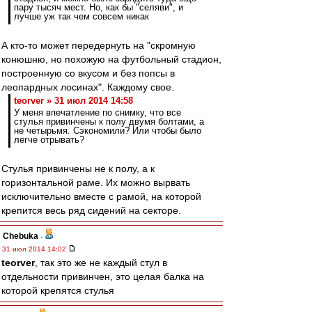
пару тысяч мест. Но, как бы "селяви", и
лучше уж так чем совсем никак
А кто-то может передернуть на "скромную
конюшню, но похожую на футбольный стадион,
построенную со вкусом и без попсы в
леопардных лосинах". Каждому свое.
teorver » 31 июл 2014 14:58
У меня впечатление по снимку, что все
стулья привинчены к полу двумя болтами, а
не четырьмя. Сэкономили? Или чтобы было
легче отрывать?
Стулья привинчены не к полу, а к
горизонтальной раме. Их можно вырвать
исключительно вместе с рамой, на которой
крепится весь ряд сидений на секторе.
Chebuka
-
31 июл 2014 14:02
teorver
, так это же не каждый стул в
отдельности привинчен, это целая балка на
которой крепятся стулья