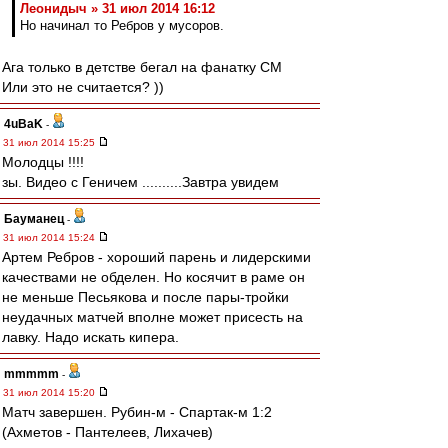
Леонидыч » 31 июл 2014 16:12
Но начинал то Ребров у мусоров.
Ага только в детстве бегал на фанатку СМ
Или это не считается? ))
4uBaK
-
31 июл 2014 15:25
Молодцы !!!!
зы. Видео с Геничем ..........Завтра увидем
Бауманец
-
31 июл 2014 15:24
Артем Ребров - хороший парень и лидерскими
качествами не обделен. Но косячит в раме он
не меньше Песьякова и после пары-тройки
неудачных матчей вполне может присесть на
лавку. Надо искать кипера.
mmmmm
-
31 июл 2014 15:20
Матч завершен. Рубин-м - Спартак-м 1:2
(Ахметов - Пантелеев, Лихачев)