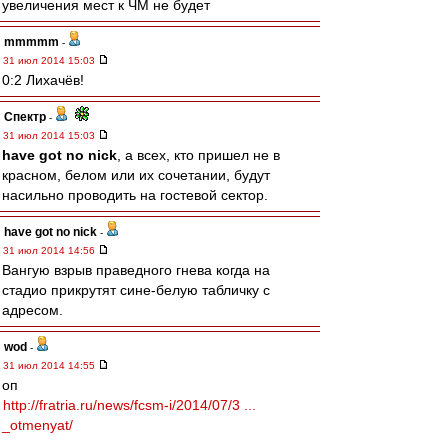
увеличения мест к ЧМ не будет
mmmmm
-
31 июл 2014 15:03
0:2 Лихачёв!
Спектр
-
31 июл 2014 15:03
have got no nick
, а всех, кто пришел не в
красном, белом или их сочетании, будут
насильно проводить на гостевой сектор.
have got no nick
-
31 июл 2014 14:56
Вангую взрыв праведного гнева когда на
стадио прикрутят сине-белую табличку с
адресом.
wod
-
31 июл 2014 14:55
оп
http://fratria.ru/news/fcsm-i/2014/07/3 ...
_otmenyat/