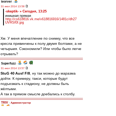
teorver
-
31 июл 2014 13:58
-skeptik- » Сегодня, 13:25
инишная прямая
http://cs618816.vk.me/v618816916/1481c/dh27
UVRSf0I.jpg
Хм. У меня впечатление по снимку, что все
кресла привинчены к полу двумя болтами, а не
четырьмя. Сэкономили? Или чтобы было легче
отрывать?
Superfuzz
-
31 июл 2014 13:57
StuG 40 Ausf F/8
, ну так можно до маразма
дойти. К примеру, такси, которые будут
подъезжать к стадиону, не должны быть
жёлтыми.
А так в прямом смысле доебались к столбу.
TRIV
-
Администратор
31 июл 2014 13:53