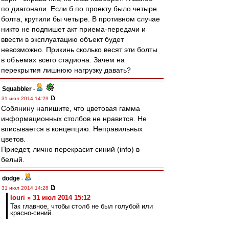
по диагонали. Если б по проекту было четыре
болта, крутили бы четыре. В противном случае
никто не подпишет акт приема-передачи и
ввести в эксплуатацию объект будет
невозможно. Прикинь сколько весят эти болты
в объемах всего стадиона. Зачем на
перекрытия лишнюю нагрузку давать?
Squabbler
-
31 июл 2014 14:29
Собянину напишите, что цветовая гамма
информационных столбов не нравится. Не
вписывается в концепцию. Неправильных
цветов.
Приедет, лично перекрасит синий (info) в
белый.
dodge
-
31 июл 2014 14:28
Iouri » 31 июл 2014 15:12
Так главное, чтобы столб не был голубой или
красно-синий.