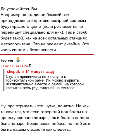
Да успокойтесь Вы.
Например на стадионе бомжей все
принадлежности противопожарной системы
будут красного цвета (если регламенты не
перепишут специально для них). Так и столб
будет такой, как на всех остальных станциях
метрополитена. Это не элемент дизайна. Это
часть системы безопасности.
teorver
-
31 июл 2014 14:24
-skeptik- » 14 минут назад
Стулья привинчены не к полу, а к
горизонтальной раме. Их можно вырвать
исключительно вместе с рамой, на которой
крепится весь ряд сидений на секторе.
Ну, про отрывать - это шутка, понятно. Но как-
то хочется, что если отверстий под болты по
проекту сделано четыре, так и болтов должно
быть четыре. Везде авось-небось, но чтоб хотя
бы на нашем стадионе как следует...