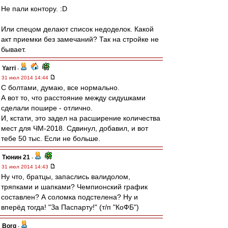
Не пали контору. :D
Или спецом делают список недоделок. Какой
акт приемки без замечаний? Так на стройке не
бывает.
Yarri
-
31 июл 2014 14:44
С болтами, думаю, все нормально.
А вот то, что расстояние между сидушками
сделали пошире - отлично.
И, кстати, это задел на расширение количества
мест для ЧМ-2018. Сдвинул, добавил, и вот
тебе 50 тыс. Если не больше.
Тюнин 21
-
31 июл 2014 14:43
Ну что, братцы, запаслись валидолом,
тряпками и шапками? Чемпионский график
составлен? А соломка подстелена? Ну и
вперёд тогда! "За Паспарту!" (т/п "КоФБ")
Borg
-