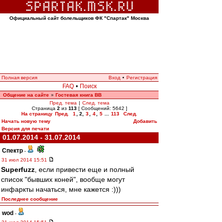
Официальный сайт болельщиков ФК "Спартак" Москва
Полная версия
Вход
•
Регистрация
FAQ
•
Поиск
Общение на сайте
Гостевая книга ВВ
»
Пред. тема
|
След. тема
Страница
2
из
113
[ Сообщений: 5642 ]
На страницу
Пред.
1
,
2
,
3
,
4
,
5
...
113
След.
Начать новую тему
Добавить
Версия для печати
01.07.2014 - 31.07.2014
Спектр
-
31 июл 2014 15:51
Superfuzz
, если привести еще и полный
список "бывших коней", вообще могут
инфаркты начаться, мне кажется :)))
Последнее сообщение
wod
-