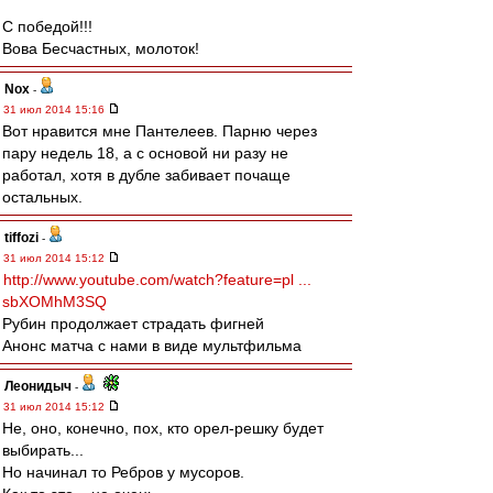
С победой!!!
Вова Бесчастных, молоток!
Nox
-
31 июл 2014 15:16
Вот нравится мне Пантелеев. Парню через
пару недель 18, а с основой ни разу не
работал, хотя в дубле забивает почаще
остальных.
tiffozi
-
31 июл 2014 15:12
http://www.youtube.com/watch?feature=pl ...
sbXOMhM3SQ
Рубин продолжает страдать фигней
Анонс матча с нами в виде мультфильма
Леонидыч
-
31 июл 2014 15:12
Не, оно, конечно, пох, кто орел-решку будет
выбирать...
Но начинал то Ребров у мусоров.