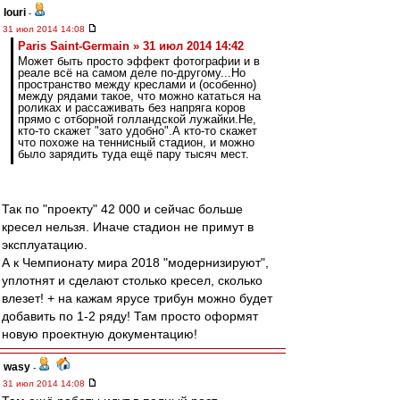
Iouri
-
31 июл 2014 14:08
Paris Saint-Germain » 31 июл 2014 14:42
Может быть просто эффект фотографии и в
реале всё на самом деле по-другому...Но
пространство между креслами и (особенно)
между рядами такое, что можно кататься на
роликах и рассаживать без напряга коров
прямо с отборной голландской лужайки.Не,
кто-то скажет "зато удобно".А кто-то скажет
что похоже на теннисный стадион, и можно
было зарядить туда ещё пару тысяч мест.
Так по "проекту" 42 000 и сейчас больше
кресел нельзя. Иначе стадион не примут в
эксплуатацию.
А к Чемпионату мира 2018 "модернизируют",
уплотнят и сделают столько кресел, сколько
влезет! + на кажам ярусе трибун можно будет
добавить по 1-2 ряду! Там просто оформят
новую проектную документацию!
wasy
-
31 июл 2014 14:08