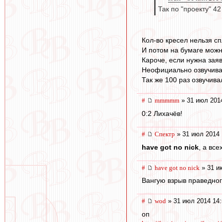
Так по "проекту" 4
Кол-во кресел нельзя с
И потом на бумаге можно
Кароче, если нужна заяв
Неофициально озвучивал
Так же 100 раз озвучива
#
mmmmm
» 31 июл 201
0:2 Лихачёв!
#
Спектр
» 31 июл 2014 
have got no nick
, а вс
#
have got no nick
» 31 и
Вангую взрыв праведного
#
wod
» 31 июл 2014 14:
оп