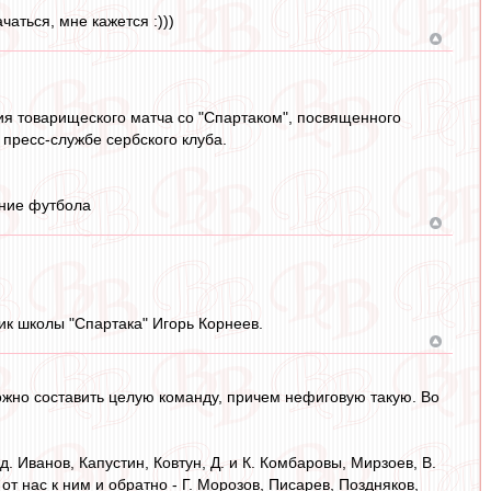
аться, мне кажется :)))
ия товарищеского матча со "Спартаком", посвященного
пресс-службе сербского клуба.
ение футбола
ик школы "Спартака" Игорь Корнеев.
 можно составить целую команду, причем нефиговую такую. Во
. Иванов, Капустин, Ковтун, Д. и К. Комбаровы, Мирзоев, В.
от нас к ним и обратно - Г. Морозов, Писарев, Поздняков,