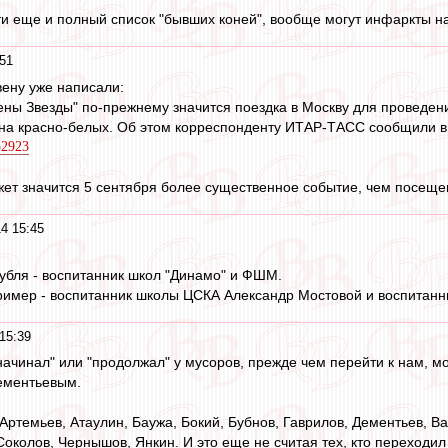
ти еще и полный список "бывших коней", вообще могут инфаркты нач
51
вену уже написали:
ены Звезды" по-прежнему значится поездка в Москву для проведен
на красно-белых. Об этом корреспонденту ИТАР-ТАСС сообщили в 
352923
жет значится 5 сентября более существенное событие, чем посещ
4 15:45
убля - воспитанник школ "Динамо" и ФШМ.
ример - воспитанник школы ЦСКА Александр Мостовой и воспитанн
15:39
о "начинал" или "продолжал" у мусоров, прежде чем перейти к нам,
ементьевым.
Артемьев, Атаулин, Баужа, Бокий, Бубнов, Гаврилов, Дементьев, Вад
Соколов, Чернышов, Янкин. И это еще не считая тех, кто переходил 