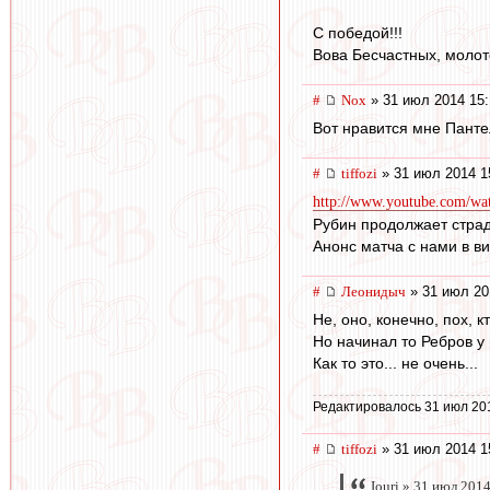
С победой!!!
Вова Бесчастных, молот
#
Nox
» 31 июл 2014 15:
Вот нравится мне Пантел
#
tiffozi
» 31 июл 2014 1
http://www.youtube.com/wa
Рубин продолжает стра
Анонс матча с нами в в
#
Леонидыч
» 31 июл 20
Не, оно, конечно, пох, к
Но начинал то Ребров у
Как то это... не очень...
Редактировалось 31 июл 20
#
tiffozi
» 31 июл 2014 1
Iouri » 31 июл 201