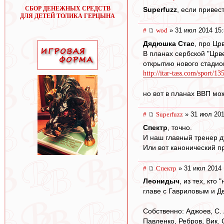
СБОР ДЕНЕЖНЫХ СРЕДСТВ
Superfuzz
, если привес
ДЛЯ ДЕТЕЙ ТОЛИКА ГЕРЦЫНА
#
wod
» 31 июл 2014 15:
Дядюшка Стас
, про Цр
В планах сербской "Црв
открытию нового стадио
http://itar-tass.com/sport/1
но вот в планах ВВП мо
#
Superfuzz
» 31 июл 201
Спектр
, точно.
И наш главный тренер д
Или вот канонический п
#
Спектр
» 31 июл 2014 
Леонидыч
, из тех, кт
главе с Гавриловым и Д
Собственно: Аджоев, С. 
Павленко, Ребров, Вик. 