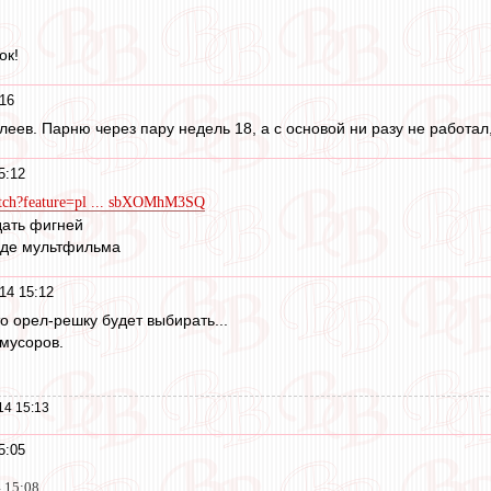
ок!
16
еев. Парню через пару недель 18, а с основой ни разу не работал
5:12
tch?feature=pl ... sbXOMhM3SQ
дать фигней
иде мультфильма
14 15:12
то орел-решку будет выбирать...
 мусоров.
14 15:13
5:05
4 15:08