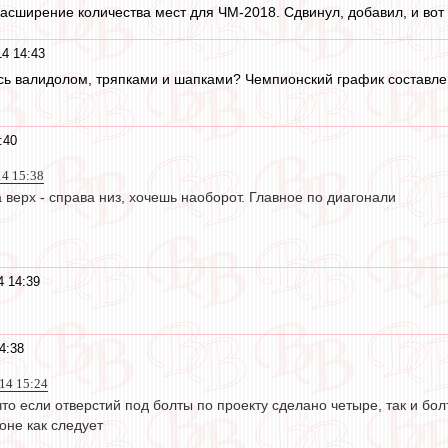
 расширение количества мест для ЧМ-2018. Сдвинул, добавил, и вот
4 14:43
ись валидолом, тряпками и шапками? Чемпионский график составлен
:40
14 15:38
 верх - справа низ, хочешь наоборот. Главное по диагонали
4 14:39
4:38
014 15:24
 что если отверстий под болты по проекту сделано четыре, так и бо
оне как следует