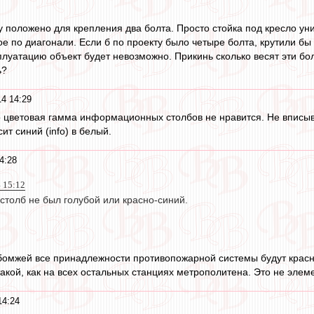
ту положено для крепления два болта. Просто стойка под кресло ун
ое по диагонали. Если б по проекту было четыре болта, крутили бы
сплуатацию объект будет невозможно. Прикинь сколько весят эти бо
ь?
4 14:29
 цветовая гамма информационных столбов не нравится. Не вписыв
ит синий (info) в белый.
4:28
4 15:12
 столб не был голубой или красно-синий.
бомжей все принадлежности противопожарной системы будут красн
 такой, как на всех остальных станциях метрополитена. Это не элем
14:24