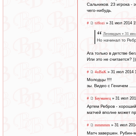
Сальников. 23 игрока - 
чего-нибудь.
#
tiffozi
» 31 июл 2014 1
Леонидыч » 31 июл
Но начинал то Ребр
Ага только в детстве бе
Или это не считается? ))
#
4uBaK
» 31 июл 2014 
Молодцы !!!!
зы. Видео с Геничем .....
#
Бауманец
» 31 июл 201
Артем Ребров - хороший
матчей вполне может при
#
mmmmm
» 31 июл 201
Матч завершен. Рубин-м 