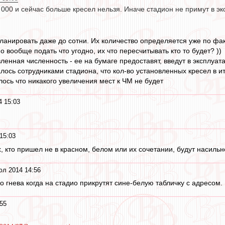
2 000 и сейчас больше кресел нельзя. Иначе стадион не примут в э
планировать даже до сотни. Их количество определяется уже по фа
 вообще подать что угодно, их что пересчитывать кто то будет? ))
ленная численность - ее на бумаге предоставят, введут в эксплуат
ось сотрудниками стадиона, что кол-во установленных кресел в и
лось что никакого увеличения мест к ЧМ не будет
4 15:03
15:03
ех, кто пришел не в красном, белом или их сочетании, будут насильн
юл 2014 14:56
 гнева когда на стадио прикрутят сине-белую табличку с адресом.
55