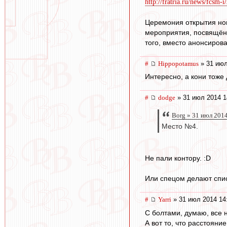
http://fratria.ru/news/fcsm-i
Церемония открытия нов
мероприятия, посвящённ
того, вместо анонсиров
#
Hippopotamus
» 31 июл
Интересно, а кони тоже 
#
dodge
» 31 июл 2014 1
Borg » 31 июл 201
Место №4.
Не пали контору. :D
Или спецом делают спис
#
Yarri
» 31 июл 2014 14
С болтами, думаю, все 
А вот то, что расстоян