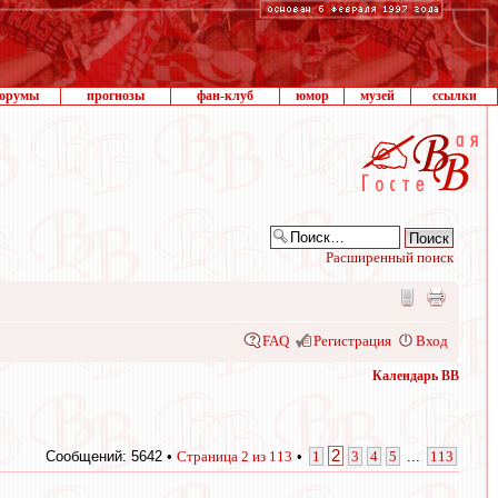
орумы
прогнозы
фан-клуб
юмор
музей
ссылки
Расширенный поиск
FAQ
Регистрация
Вход
Календарь ВВ
2
Сообщений: 5642 •
Страница
2
из
113
•
1
3
4
5
...
113