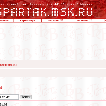
оманда
карта мира
магазин ВВ
гостевая ВВ
ф
вая книга ВВ
14
15:51