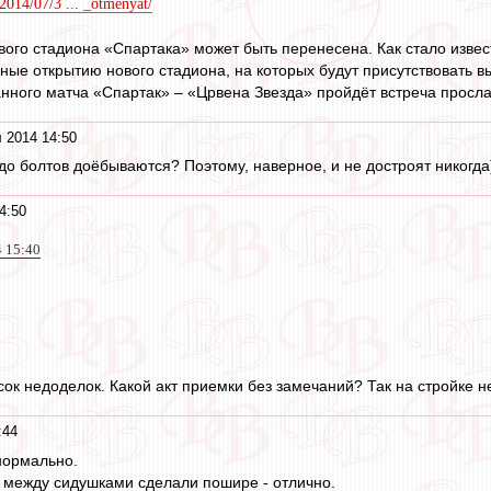
/2014/07/3 ... _otmenyat/
ого стадиона «Спартака» может быть перенесена. Как стало извес
ые открытию нового стадиона, на которых будут присутствовать вы
анного матча «Спартак» – «Црвена Звезда» пройдёт встреча просл
 2014 14:50
до болтов доёбываются? Поэтому, наверное, и не достроят никогда)
4:50
4 15:40
ок недоделок. Какой акт приемки без замечаний? Так на стройке н
:44
нормально.
ие между сидушками сделали пошире - отлично.