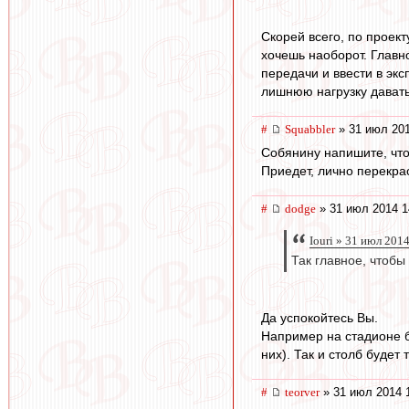
Скорей всего, по проек
хочешь наоборот. Главн
передачи и ввести в эк
лишнюю нагрузку дават
#
Squabbler
» 31 июл 201
Собянину напишите, что
Приедет, лично перекрас
#
dodge
» 31 июл 2014 1
Iouri » 31 июл 201
Так главное, чтобы
Да успокойтесь Вы.
Например на стадионе 
них). Так и столб будет
#
teorver
» 31 июл 2014 