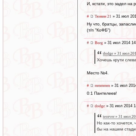
И, кстати, это задел на
#
Тюнин 21
» 31 июл 201
Ну что, братцы, запасл
(т/п "КоФБ")
#
Borg
» 31 июл 2014 14
dodge » 31 июл 20
Хочешь крути слева
Место №4.
#
mmmmm
» 31 июл 201
0:1 Пантелеев!
#
dodge
» 31 июл 2014 1
teorver » 31 июл 2
Но как-то хочется,
бы на нашем стади