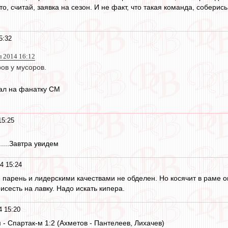
это, считай, заявка на сезон. И не факт, что такая команда, собе
5:32
 2014 16:12
ов у мусоров.
гал на фанатку СМ
15:25
.....Завтра увидем
4 15:24
 парень и лидерскими качествами не обделен. Но косячит в раме 
сесть на лавку. Надо искать кипера.
4 15:20
- Спартак-м 1:2 (Ахметов - Пантелеев, Лихачев)