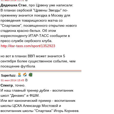
31 июл 2014 15:51
Дядюшка Стас
, про Црвену уже написали:
В планах сербской "Црвены Звезды" по-
прежнему значится поездка в Москву для
проведения товарищеского матча со
"Спартаком", посвященного открытию нового
стадиона красно-белых. Об этом
корреспонденту ИТАР-ТАСС сообщили в
пресс-службе сербского клуба.
http://itar-tass.com/sport/1352923
но вот в планах ВВП может значится 5
сентября более существенное событие, чем
посещение футбола
Superfuzz
-
31 июл 2014 15:45
Спектр
, точно.
И наш главный тренер дубля - воспитанник
школ "Динамо" и ФШМ.
Или вот канонический пример - воспитанник
школы ЦСКА Александр Мостовой и
воспитанник школы "Спартака" Игорь Корнеев.