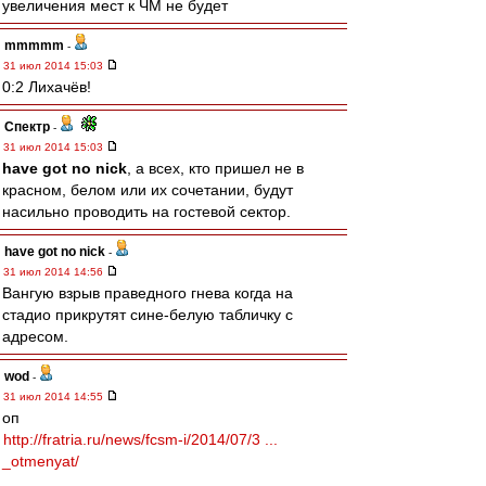
увеличения мест к ЧМ не будет
mmmmm
-
31 июл 2014 15:03
0:2 Лихачёв!
Спектр
-
31 июл 2014 15:03
have got no nick
, а всех, кто пришел не в
красном, белом или их сочетании, будут
насильно проводить на гостевой сектор.
have got no nick
-
31 июл 2014 14:56
Вангую взрыв праведного гнева когда на
стадио прикрутят сине-белую табличку с
адресом.
wod
-
31 июл 2014 14:55
оп
http://fratria.ru/news/fcsm-i/2014/07/3 ...
_otmenyat/