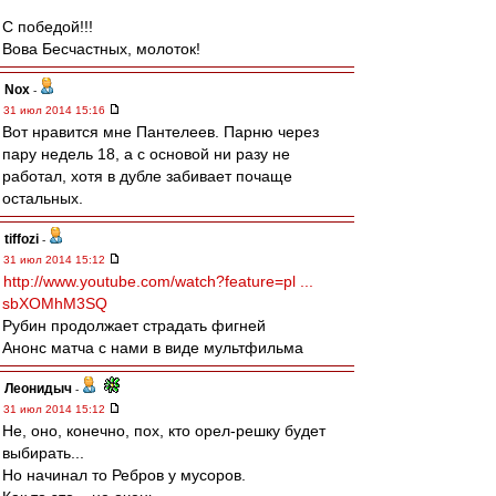
С победой!!!
Вова Бесчастных, молоток!
Nox
-
31 июл 2014 15:16
Вот нравится мне Пантелеев. Парню через
пару недель 18, а с основой ни разу не
работал, хотя в дубле забивает почаще
остальных.
tiffozi
-
31 июл 2014 15:12
http://www.youtube.com/watch?feature=pl ...
sbXOMhM3SQ
Рубин продолжает страдать фигней
Анонс матча с нами в виде мультфильма
Леонидыч
-
31 июл 2014 15:12
Не, оно, конечно, пох, кто орел-решку будет
выбирать...
Но начинал то Ребров у мусоров.