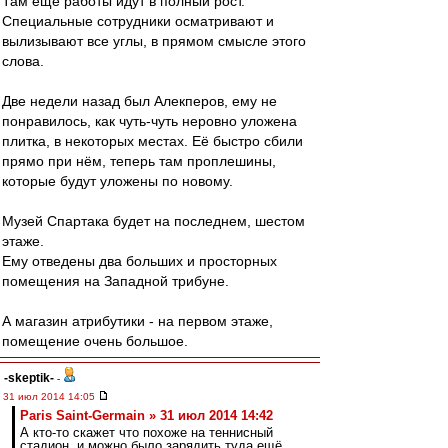
Там ещё работы идут в полный рост.
Специальные сотрудники осматривают и
вылизывают все углы, в прямом смысле этого
слова.
Две недели назад был Алекперов, ему не
понравилось, как чуть-чуть неровно уложена
плитка, в некоторых местах. Её быстро сбили
прямо при нём, теперь там проплешины,
которые будут уложены по новому.
Музей Спартака будет на последнем, шестом
этаже.
Ему отведены два больших и просторных
помещения на Западной трибуне.
А магазин атрибутики - на первом этаже,
помещение очень большое.
-skeptik-
-
31 июл 2014 14:05
Paris Saint-Germain » 31 июл 2014 14:42
А кто-то скажет что похоже на теннисный
стадион, и можно было зарядить туда ещё