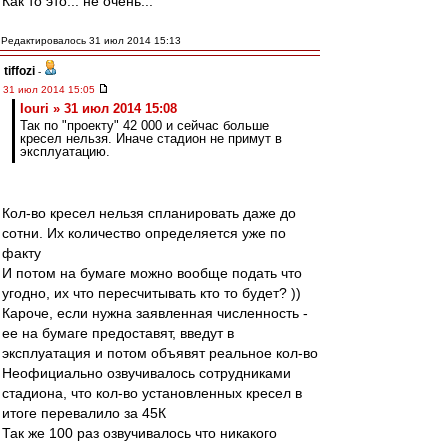
Как то это... не очень...
Редактировалось 31 июл 2014 15:13
tiffozi
-
31 июл 2014 15:05
Iouri » 31 июл 2014 15:08
Так по "проекту" 42 000 и сейчас больше
кресел нельзя. Иначе стадион не примут в
эксплуатацию.
Кол-во кресел нельзя спланировать даже до
сотни. Их количество определяется уже по
факту
И потом на бумаге можно вообще подать что
угодно, их что пересчитывать кто то будет? ))
Кароче, если нужна заявленная численность -
ее на бумаге предоставят, введут в
эксплуатация и потом объявят реальное кол-во
Неофициально озвучивалось сотрудниками
стадиона, что кол-во установленных кресел в
итоге перевалило за 45К
Так же 100 раз озвучивалось что никакого