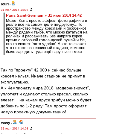
Iouri
-
31 июл 2014 14:08
Paris Saint-Germain » 31 июл 2014 14:42
Может быть просто эффект фотографии и в
реале всё на самом деле по-другому...Но
пространство между креслами и (особенно)
между рядами такое, что можно кататься на
роликах и рассаживать без напряга коров
прямо с отборной голландской лужайки.Не,
кто-то скажет "зато удобно".А кто-то скажет
что похоже на теннисный стадион, и можно
было зарядить туда ещё пару тысяч мест.
Так по "проекту" 42 000 и сейчас больше
кресел нельзя. Иначе стадион не примут в
эксплуатацию.
А к Чемпионату мира 2018 "модернизируют",
уплотнят и сделают столько кресел, сколько
влезет! + на кажам ярусе трибун можно будет
добавить по 1-2 ряду! Там просто оформят
новую проектную документацию!
wasy
-
31 июл 2014 14:08