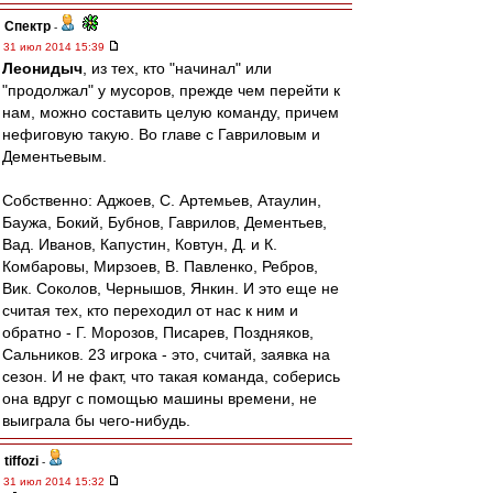
Спектр
-
31 июл 2014 15:39
Леонидыч
, из тех, кто "начинал" или
"продолжал" у мусоров, прежде чем перейти к
нам, можно составить целую команду, причем
нефиговую такую. Во главе с Гавриловым и
Дементьевым.
Собственно: Аджоев, С. Артемьев, Атаулин,
Баужа, Бокий, Бубнов, Гаврилов, Дементьев,
Вад. Иванов, Капустин, Ковтун, Д. и К.
Комбаровы, Мирзоев, В. Павленко, Ребров,
Вик. Соколов, Чернышов, Янкин. И это еще не
считая тех, кто переходил от нас к ним и
обратно - Г. Морозов, Писарев, Поздняков,
Сальников. 23 игрока - это, считай, заявка на
сезон. И не факт, что такая команда, соберись
она вдруг с помощью машины времени, не
выиграла бы чего-нибудь.
tiffozi
-
31 июл 2014 15:32