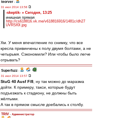
teorver
-
31 июл 2014 13:58
-skeptik- » Сегодня, 13:25
инишная прямая
http://cs618816.vk.me/v618816916/1481c/dh27
UVRSf0I.jpg
Хм. У меня впечатление по снимку, что все
кресла привинчены к полу двумя болтами, а не
четырьмя. Сэкономили? Или чтобы было легче
отрывать?
Superfuzz
-
31 июл 2014 13:57
StuG 40 Ausf F/8
, ну так можно до маразма
дойти. К примеру, такси, которые будут
подъезжать к стадиону, не должны быть
жёлтыми.
А так в прямом смысле доебались к столбу.
TRIV
-
Администратор
31 июл 2014 13:53