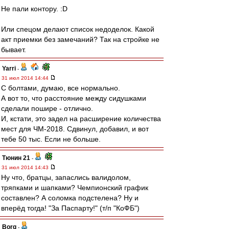
Не пали контору. :D
Или спецом делают список недоделок. Какой
акт приемки без замечаний? Так на стройке не
бывает.
Yarri
-
31 июл 2014 14:44
С болтами, думаю, все нормально.
А вот то, что расстояние между сидушками
сделали пошире - отлично.
И, кстати, это задел на расширение количества
мест для ЧМ-2018. Сдвинул, добавил, и вот
тебе 50 тыс. Если не больше.
Тюнин 21
-
31 июл 2014 14:43
Ну что, братцы, запаслись валидолом,
тряпками и шапками? Чемпионский график
составлен? А соломка подстелена? Ну и
вперёд тогда! "За Паспарту!" (т/п "КоФБ")
Borg
-