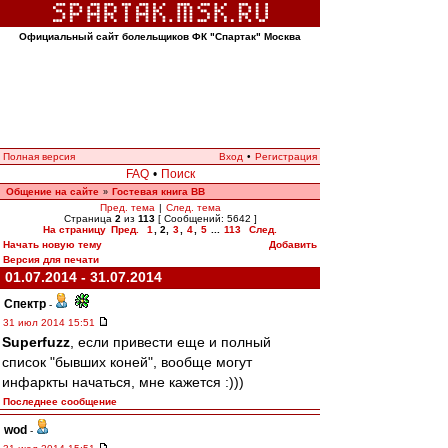
Официальный сайт болельщиков ФК "Спартак" Москва
Полная версия
Вход
•
Регистрация
FAQ
•
Поиск
Общение на сайте
Гостевая книга ВВ
»
Пред. тема
|
След. тема
Страница
2
из
113
[ Сообщений: 5642 ]
На страницу
Пред.
1
,
2
,
3
,
4
,
5
...
113
След.
Начать новую тему
Добавить
Версия для печати
01.07.2014 - 31.07.2014
Спектр
-
31 июл 2014 15:51
Superfuzz
, если привести еще и полный
список "бывших коней", вообще могут
инфаркты начаться, мне кажется :)))
Последнее сообщение
wod
-