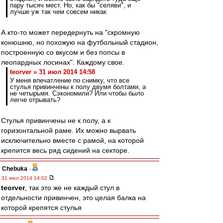
пару тысяч мест. Но, как бы "селяви", и
лучше уж так чем совсем никак
А кто-то может передернуть на "скромную
конюшню, но похожую на футбольный стадион,
построенную со вкусом и без попсы в
леопардных лосинах". Каждому свое.
teorver » 31 июл 2014 14:58
У меня впечатление по снимку, что все
стулья привинчены к полу двумя болтами, а
не четырьмя. Сэкономили? Или чтобы было
легче отрывать?
Стулья привинчены не к полу, а к
горизонтальной раме. Их можно вырвать
исключительно вместе с рамой, на которой
крепится весь ряд сидений на секторе.
Chebuka
-
31 июл 2014 14:02
teorver
, так это же не каждый стул в
отдельности привинчен, это целая балка на
которой крепятся стулья