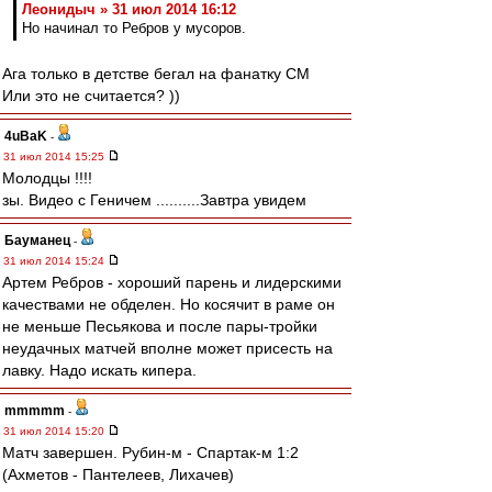
Леонидыч » 31 июл 2014 16:12
Но начинал то Ребров у мусоров.
Ага только в детстве бегал на фанатку СМ
Или это не считается? ))
4uBaK
-
31 июл 2014 15:25
Молодцы !!!!
зы. Видео с Геничем ..........Завтра увидем
Бауманец
-
31 июл 2014 15:24
Артем Ребров - хороший парень и лидерскими
качествами не обделен. Но косячит в раме он
не меньше Песьякова и после пары-тройки
неудачных матчей вполне может присесть на
лавку. Надо искать кипера.
mmmmm
-
31 июл 2014 15:20
Матч завершен. Рубин-м - Спартак-м 1:2
(Ахметов - Пантелеев, Лихачев)