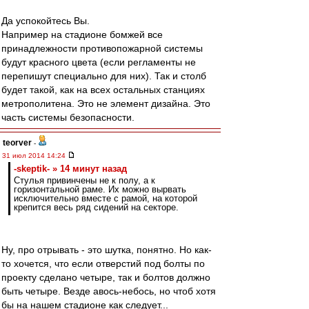
Да успокойтесь Вы.
Например на стадионе бомжей все
принадлежности противопожарной системы
будут красного цвета (если регламенты не
перепишут специально для них). Так и столб
будет такой, как на всех остальных станциях
метрополитена. Это не элемент дизайна. Это
часть системы безопасности.
teorver
-
31 июл 2014 14:24
-skeptik- » 14 минут назад
Стулья привинчены не к полу, а к
горизонтальной раме. Их можно вырвать
исключительно вместе с рамой, на которой
крепится весь ряд сидений на секторе.
Ну, про отрывать - это шутка, понятно. Но как-
то хочется, что если отверстий под болты по
проекту сделано четыре, так и болтов должно
быть четыре. Везде авось-небось, но чтоб хотя
бы на нашем стадионе как следует...