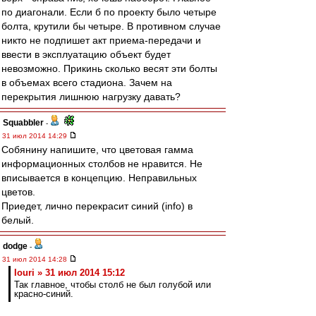
по диагонали. Если б по проекту было четыре
болта, крутили бы четыре. В противном случае
никто не подпишет акт приема-передачи и
ввести в эксплуатацию объект будет
невозможно. Прикинь сколько весят эти болты
в объемах всего стадиона. Зачем на
перекрытия лишнюю нагрузку давать?
Squabbler
-
31 июл 2014 14:29
Собянину напишите, что цветовая гамма
информационных столбов не нравится. Не
вписывается в концепцию. Неправильных
цветов.
Приедет, лично перекрасит синий (info) в
белый.
dodge
-
31 июл 2014 14:28
Iouri » 31 июл 2014 15:12
Так главное, чтобы столб не был голубой или
красно-синий.