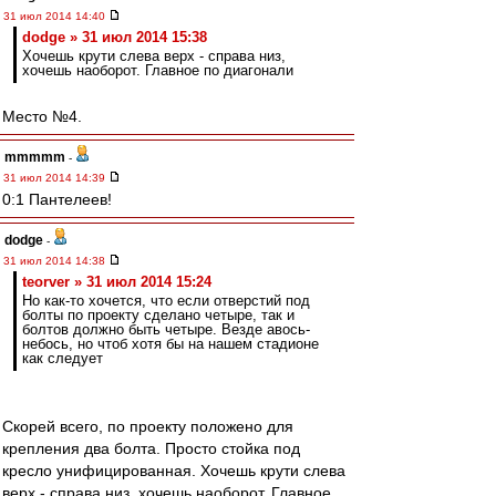
31 июл 2014 14:40
dodge » 31 июл 2014 15:38
Хочешь крути слева верх - справа низ,
хочешь наоборот. Главное по диагонали
Место №4.
mmmmm
-
31 июл 2014 14:39
0:1 Пантелеев!
dodge
-
31 июл 2014 14:38
teorver » 31 июл 2014 15:24
Но как-то хочется, что если отверстий под
болты по проекту сделано четыре, так и
болтов должно быть четыре. Везде авось-
небось, но чтоб хотя бы на нашем стадионе
как следует
Скорей всего, по проекту положено для
крепления два болта. Просто стойка под
кресло унифицированная. Хочешь крути слева
верх - справа низ, хочешь наоборот. Главное