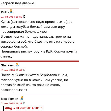
насрали под дверью.
Iouri
-
01 окт 2014 19:58
Хульк (так правильно надо произносить!) из
команды голубых бомжей сам всю игру
провоцировал болельщиков.
В ответном матче надо записать громко на
микрофоны всё, что будет лететь из углового
сектора бомжей.
Предъявить инспектору и в КДК, бомжи получат
ответку!
Sharkыч
-
01 окт 2014 19:41
После МЮ очень хотел Бербатова к нам,
голевое чутье на высочайшем уровне, но
против бомжей как-то пока не очень,
разочаровывает.
alex deimon
-
01 окт 2014 19:38
Allig » 01 окт 2014 20:15