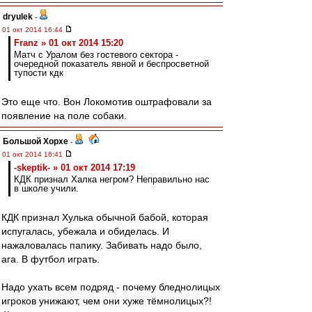
dryulek
-
01 окт 2014 16:44
Franz » 01 окт 2014 15:20
Матч с Уралом без гостевого сектора -
очередной показатель явной и беспросветной
тупости кдк
Это еще что. Вон Локомотив оштрафовали за
появление на поле собаки.
Большой Хорхе
-
01 окт 2014 16:41
-skeptik- » 01 окт 2014 17:19
КДК признал Халка негром? Неправильно нас
в школе учили.
КДК признал Хулька обычной бабой, которая
испугалась, убежала и обиделась. И
нажаловалась папику. Забивать надо было,
ага. В футбол играть.
Надо ухать всем подряд - почему бледнолицых
игроков унижают, чем они хуже тёмнолицых?!