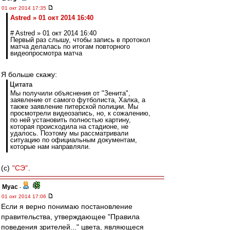
01 окт 2014 17:35
Astred » 01 окт 2014 16:40
# Astred » 01 окт 2014 16:40
Первый раз слышу, чтобы запись в протокол
матча делалась по итогам повторного
видеопросмотра матча
Я больше скажу:
Цитата
Мы получили объяснения от "Зенита",
заявление от самого футболиста, Халка, а
также заявление питерской полиции. Мы
просмотрели видеозапись, но, к сожалению,
по ней установить полностью картину,
которая происходила на стадионе, не
удалось. Поэтому мы рассматривали
ситуацию по официальным документам,
которые нам направляли.
(c)
"СЭ"
.
Myac
-
01 окт 2014 17:06
Если я верно понимаю постановление
правительства, утверждающее "Правила
поведения зрителей..." цвета, являющеся