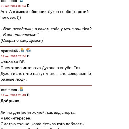
mmmmm
-
02 окт 2014 00:04
Ага. А в живом общении Духон вообще третий
человек )))
- Вот исходники, в каком коде у меня ошибка?
- В генетическом!!!
(Сократ о кажущемся)
spartak46
-
01 окт 2014 23:54
Феномен ВВ.
Посмотрел интервью Духона в ютубе. Тот
Духон и этот, что на тут книге, - это совершенно
разные люди.
mmmmm
-
01 окт 2014 23:48
Добрыня
,
Лично для меня хоккей, как вид спорта,
малоинтересен.
Смотрю только, когда есть за кого поболеть.