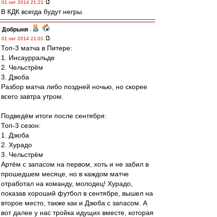
01 окт 2014 21:21
В КДК всегда будут негры.
Добрыня
-
01 окт 2014 21:01
Топ-3 матча в Питере:
1. Инсаурральде
2. Чельстрём
3. Дзюба
Разбор матча либо поздней ночью, но скорее
всего завтра утром.
Подведём итоги после сентября:
Топ-3 сезон:
1. Дзюба
2. Хурадо
3. Чельстрём
Артём с запасом на первом, хоть и не забил в
прошедшем месяце, но в каждом матче
отработал на команду, молодец! Хурадо,
показав хороший футбол в сентябре, вышел на
второе место, также как и Дзюба с запасом. А
вот далее у нас тройка идущих вместе, которая