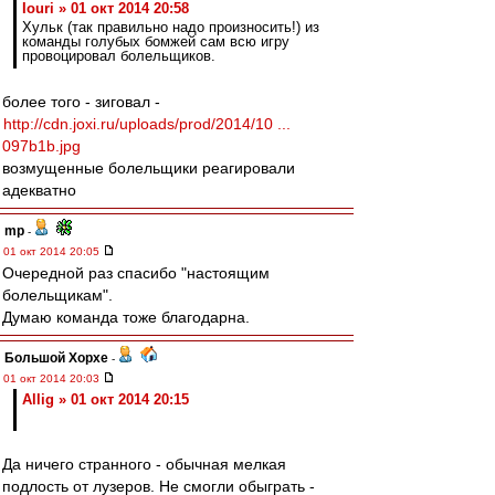
Iouri » 01 окт 2014 20:58
Хульк (так правильно надо произносить!) из
команды голубых бомжей сам всю игру
провоцировал болельщиков.
более того - зиговал -
http://cdn.joxi.ru/uploads/prod/2014/10 ...
097b1b.jpg
возмущенные болельщики реагировали
адекватно
mp
-
01 окт 2014 20:05
Очередной раз спасибо "настоящим
болельщикам".
Думаю команда тоже благодарна.
Большой Хорхе
-
01 окт 2014 20:03
Allig » 01 окт 2014 20:15
Да ничего странного - обычная мелкая
подлость от лузеров. Не смогли обыграть -