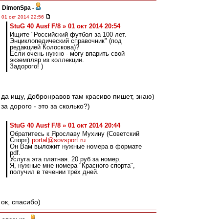
DimonSpa
-
01 окт 2014 22:56
StuG 40 Ausf F/8 » 01 окт 2014 20:54
Ищите "Российский футбол за 100 лет.
Энциклопедический справочник" (под
редакцией Колоскова)?
Если очень нужно - могу впарить свой
экземпляр из коллекции.
Задорого! )
да ищу, Добронравов там красиво пишет, знаю)
за дорого - это за сколько?)
StuG 40 Ausf F/8 » 01 окт 2014 20:44
Обратитесь к Ярославу Мухину (Советский
Спорт)
portal@sovsport.ru
Он Вам выложит нужные номера в формате
pdf.
Услуга эта платная. 20 руб за номер.
Я, нужные мне номера "Красного спорта",
получил в течении трёх дней.
ок, спасибо)