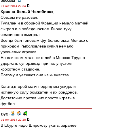
авоська
-
01 окт 2014 22:34
Красно-белый Челябинск
,
Совсем не разовая.
Тулалан и в сборной Франции немало матчей
сыграл и в победоносном Лионе тучу
чемпионств выиграл.
Всегда был топовым футболистом,а Монако с
приходом Рыболовлева купил немало
уровневых игроков.
Но слишком мало жителей в Монако.Трудно
удержать суперзвезд при полупустом
крохотном стадионе.
Потому и уезжают они из княжества.
Кстати,второй матч подряд мы увидели
истинную силу бомжатни и их рондонов.
Достаточно против них просто играть в
футбол...
DyG
-
01 окт 2014 22:28
В Ебурге надо Широкову ухать, заранее