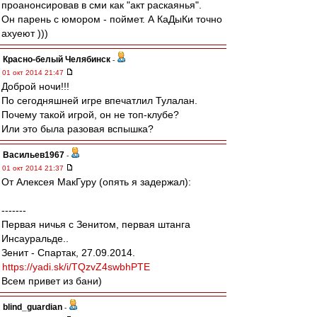
проанонсировав в сми как "акт раскаянья".
Он парень с юмором - поймет. А КаДыКи точно
ахуеют )))
Красно-белый Челябинск
-
01 окт 2014 21:47
Доброй ночи!!!
По сегодняшней игре впечатлил Тулалан.
Почему такой игрой, он не топ-клубе?
Или это была разовая вспышка?
Васильев1967
-
01 окт 2014 21:37
От Алексея МакГуру (опять я задержал):
-------
Первая ничья с Зенитом, первая штанга
Инсауральде..
Зенит - Спартак, 27.09.2014.
https://yadi.sk/i/TQzvZ4swbhPTE
Всем привет из бани)
blind_guardian
-