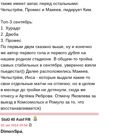
также имеет запас перед остальными:
Чельстрём, Промес и Макеев, лидирует Ким.
Топ-3 сентябрь:
1. Хурадо
2. Дзюба
3. Промес
По первым двум сказано выше, ну и конечно
же автор первого гола и первого дубля на
нашем родном стадионе. В общем-то тройка
самых стабильных в сентябре, уверенно взяли
пьедестал)) Далее расположились Макеев,
Чельстрём, Инса - которые выдали какие-то
свои отдельные матчи на отлично, но в целом
в месяце до тройки не дотянули, сюда же
отнесу и Артёма Реброва. Отмечу Яковлева за
выезд в Комсомольск и Ромуло за то, что
восстанавливается)
StuG 40 Ausf F/8
-
01 окт 2014 20:54
DimonSpa
,