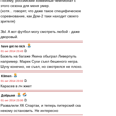
Посему, российский хоккейный чемпионат с
этого сезона для меня умер.
(хотя... говорят, что даже такое специфическое
соревнование, как Дом-2 таки находит своего
зрителя)
ЗЫ. А вот футбол могу смотреть любой - даже
дворовый.
have got no nick
-
01 окт 2014 23:43
Базель на багаже Якина обыграл Ливерпуль
например. Марек Сухи съел бешеного негра.
Шучу конечно, не съел, но смотрелся не плохо.
Klimen
-
01 окт 2014 23:02
Карасев в лч жжет
Добрыня
-
01 окт 2014 23:00
Развалили ХК Спартак, и теперь питерский ска
некому остановить. Не интересно