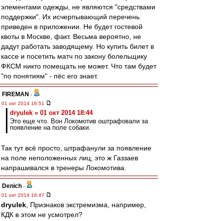
элементами одежды, не являются "средствами
поддержки". Их исчерпывающий перечень
приведен в приложении. Не будет гостевой
квоты в Москве, факт. Весьма вероятно, не
дадут работать заводящему. Но купить билет в
кассе и посетить матч по закону болельщику
ФКСМ никто помещать не может. Что там будет
"по понятиям" - пёс его знает.
FIREMAN
-
01 окт 2014 16:51
dryulek » 01 окт 2014 18:44
Это еще что. Вон Локомотив оштрафовали за
появление на поле собаки.
Так тут всё просто, штрафанули за появление
на поле неположенных лиц, это ж Газзаев
напрашивался в тренеры Локомотива.
Denich
-
01 окт 2014 16:47
dryulek
, Признаков экстремизма, например,
КДК в этом не усмотрел?