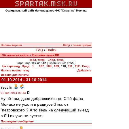
Официальный сайт болельщиков ФК "Спартак" Москва
Полная версия
Вход
•
Регистрация
FAQ
•
Поиск
Общение на сайте
Гостевая книга ВВ
»
Пред. тема
|
След. тема
Страница
110
из
112
[ Сообщений: 5555 ]
На страницу
Пред.
1
...
107
,
108
,
109
,
110
,
111
,
112
След.
Начать новую тему
Добавить
Версия для печати
01.10.2014 - 31.10.2014
recchi
-
02 окт 2014 00:14
Ну чё там, двое добравшихся до СПб фана
Монако не ухали в радиусе 3 км. от
"петровского"? А то ведь на следующий выезд
в ЛЧ их уже не пустят.
Последнее сообщение