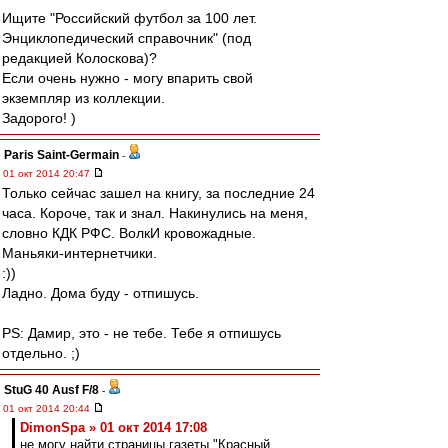
Ищите "Российский футбол за 100 лет.
Энциклопедический справочник" (под
редакцией Колоскова)?
Если очень нужно - могу впарить свой
экземпляр из коллекции.
Задорого! )
Paris Saint-Germain
-
01 окт 2014 20:47
Только сейчас зашел на книгу, за последние 24
часа. Короче, так и знал. Накинулись на меня,
словно КДК РФС. ВолкИ кровожадные.
Маньяки-интернетчики.
:))
Ладно. Дома буду - отпишусь.
PS: Дамир, это - не тебе. Тебе я отпишусь
отдельно. ;)
StuG 40 Ausf F/8
-
01 окт 2014 20:44
DimonSpa » 01 окт 2014 17:08
не могу найти страницы газеты "Красный