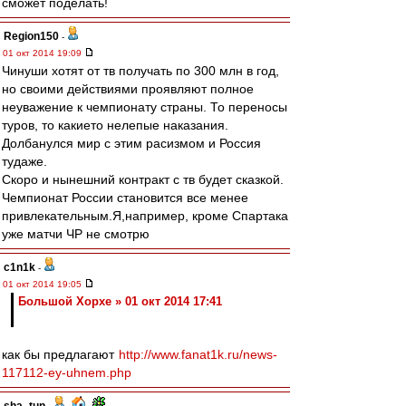
сможет поделать!
Region150
-
01 окт 2014 19:09
Чинуши хотят от тв получать по 300 млн в год,
но своими действиями проявляют полное
неуважение к чемпионату страны. То переносы
туров, то какието нелепые наказания.
Долбанулся мир с этим расизмом и Россия
тудаже.
Скоро и нынешний контракт с тв будет сказкой.
Чемпионат России становится все менее
привлекательным.Я,например, кроме Спартака
уже матчи ЧР не смотрю
c1n1k
-
01 окт 2014 19:05
Большой Хорхе » 01 окт 2014 17:41
как бы предлагают
http://www.fanat1k.ru/news-
117112-ey-uhnem.php