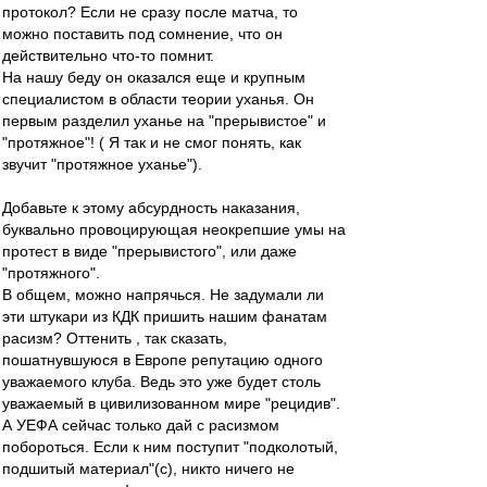
протокол? Если не сразу после матча, то
можно поставить под сомнение, что он
действительно что-то помнит.
На нашу беду он оказался еще и крупным
специалистом в области теории уханья. Он
первым разделил уханье на "прерывистое" и
"протяжное"! ( Я так и не смог понять, как
звучит "протяжное уханье").
Добавьте к этому абсурдность наказания,
буквально провоцирующая неокрепшие умы на
протест в виде "прерывистого", или даже
"протяжного".
В общем, можно напрячься. Не задумали ли
эти штукари из КДК пришить нашим фанатам
расизм? Оттенить , так сказать,
пошатнувшуюся в Европе репутацию одного
уважаемого клуба. Ведь это уже будет столь
уважаемый в цивилизованном мире "рецидив".
А УЕФА сейчас только дай с расизмом
побороться. Если к ним поступит "подколотый,
подшитый материал"(с), никто ничего не