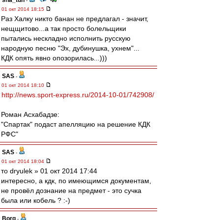
sha_tun
-
01 окт 2014 18:15
Раз Халку никто банан не предлагал - значит,
нещщитово...а так просто болельщики
пытались нескладно исполнить русскую
народную песню "Эх, дубинушка, ухнем"...
КДК опять явно опозорилась...)))
SAS
-
01 окт 2014 18:10
http://news.sport-express.ru/2014-10-01/742908/
Роман Асхабадзе:
"Спартак" подаст апелляцию на решение КДК
РФС"
SAS
-
01 окт 2014 18:04
то dryulek » 01 окт 2014 17:44
интересно, а кдк, по имеющимся документам,
не провёл дознание на предмет - это сучка
была или кобель ? :-)
Borg
-