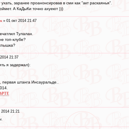
ухать, заранее проанонсировав в сми как "акт раскаянья".
оймет. А КаДыКи точно ахуеют )))
ск
» 01 окт 2014 21:47
ечатлил Тулалан.
не топ-клубе?
вспышка?
 2014 21:37
ять я задержал):
, первая штанга Инсауральде..
014.
wbhPTE
 2014 21:21
ы.