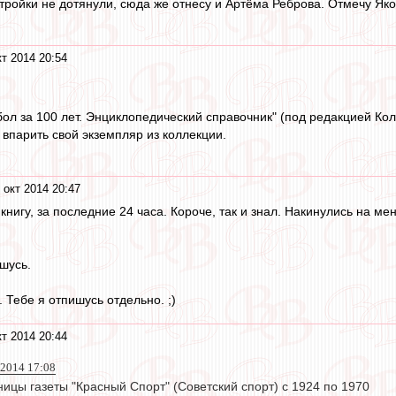
тройки не дотянули, сюда же отнесу и Артёма Реброва. Отмечу Яко
кт 2014 20:54
ол за 100 лет. Энциклопедический справочник" (под редакцией Кол
 впарить свой экземпляр из коллекции.
 окт 2014 20:47
книгу, за последние 24 часа. Короче, так и знал. Накинулись на 
шусь.
. Тебе я отпишусь отдельно. ;)
кт 2014 20:44
 2014 17:08
ницы газеты "Красный Спорт" (Советский спорт) с 1924 по 1970