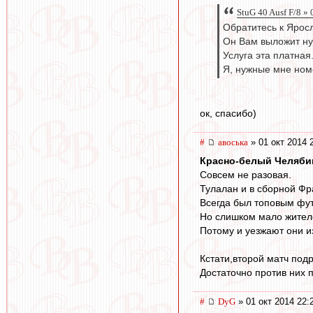
StuG 40 Ausf F/8 »
Обратитесь к Ярос
Он Вам выложит ну
Услуга эта платная
Я, нужные мне номе
ок, спасибо)
#
авоська
» 01 окт 2014 
Красно-белый Челяби
Совсем не разовая.
Тулалан и в сборной Фр
Всегда был топовым фу
Но слишком мало жителе
Потому и уезжают они и
Кстати,второй матч под
Достаточно против них п
#
DyG
» 01 окт 2014 22: