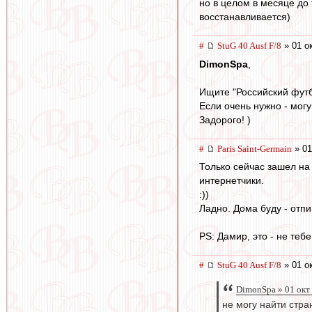
но в целом в месяце до 
восстанавливается)
#
StuG 40 Ausf F/8
» 01 о
DimonSpa
,
Ищите "Российский футб
Если очень нужно - могу
Задорого! )
#
Paris Saint-Germain
» 01
Только сейчас зашел на 
интернетчики.
:))
Ладно. Дома буду - отпи
PS: Дамир, это - не тебе
#
StuG 40 Ausf F/8
» 01 о
DimonSpa » 01 окт
не могу найти стра