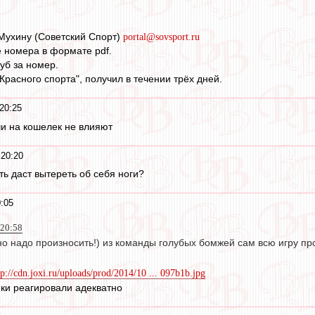
Мухину (Советский Спорт)
portal@sovsport.ru
 номера в формате pdf.
руб за номер.
расного спорта", получил в течении трёх дней.
20:25
чи на кошелек не влияют
 20:20
ть даст вытереть об себя ноги?
0:05
 20:58
ьно надо произносить!) из команды голубых бомжей сам всю игру п
tp://cdn.joxi.ru/uploads/prod/2014/10 ... 097b1b.jpg
и реагировали адекватно