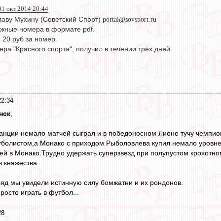
 01 окт 2014 20:44
лаву Мухину (Советский Спорт)
portal@sovsport.ru
жные номера в формате pdf.
. 20 руб за номер.
ра "Красного спорта", получил в течении трёх дней.
22:34
нск
,
анции немало матчей сыграл и в победоносном Лионе тучу чемпио
тболистом,а Монако с приходом Рыболовлева купил немало уровне
й в Монако.Трудно удержать суперзвезд при полупустом крохотно
з княжества.
ряд мы увидели истинную силу бомжатни и их рондонов.
росто играть в футбол...
28