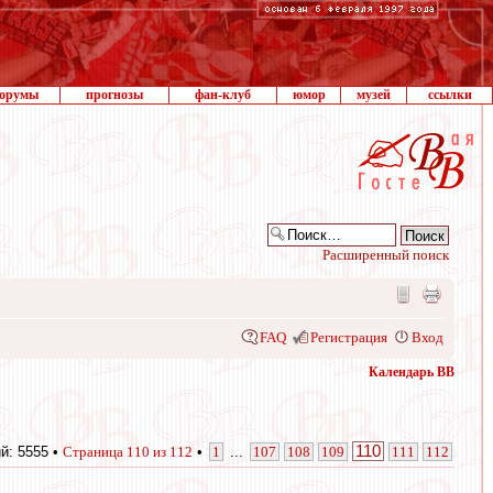
орумы
прогнозы
фан-клуб
юмор
музей
ссылки
Расширенный поиск
FAQ
Регистрация
Вход
Календарь ВВ
110
й: 5555 •
Страница
110
из
112
•
1
...
107
108
109
111
112