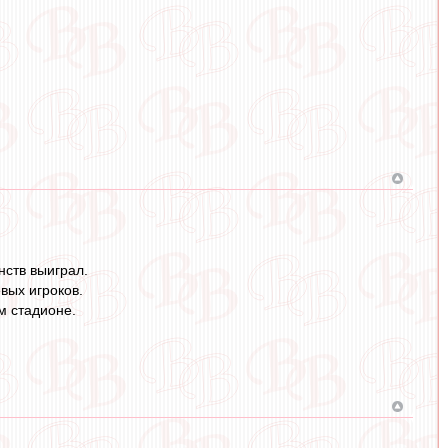
нств выиграл.
вых игроков.
м стадионе.