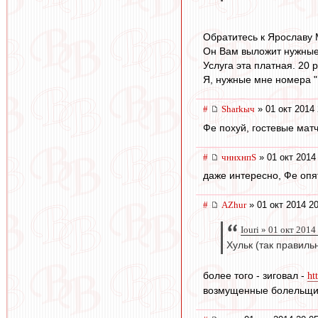
Обратитесь к Ярославу 
Он Вам выложит нужные
Услуга эта платная. 20 
Я, нужные мне номера "К
#
Sharkыч
» 01 окт 2014 
Фе похуй, гостевые мат
#
чннхнпS
» 01 окт 2014
даже интересно, Фе опя
#
AZhur
» 01 окт 2014 2
Iouri » 01 окт 2014
Хульк (так правил
более того - зиговал -
ht
возмущенные болельщик