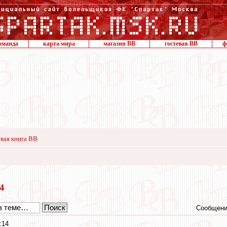
оманда
карта мира
магазин ВВ
гостевая ВВ
ф
вая книга ВВ
14
Сообщени
:14