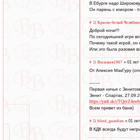
В Ебурге надо Широкову 
Он парень с юмором - п
#
Красно-белый Челябин
Доброй ночи!!!
По сегодняшней игре вп
Почему такой игрой, он 
Или это была разовая 
#
Васильев1967
» 01 окт
От Алексея МакГуру (оп
-------
Первая ничья с Зенитом
Зенит - Спартак, 27.09.2
https://yadi.sk/i/TQzvZ4s
Всем привет из бани)
#
blind_guardian
» 01 окт
В КДК всегда будут негр