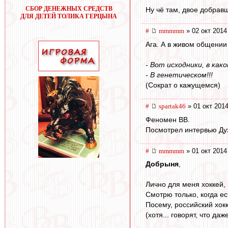
СБОР ДЕНЕЖНЫХ СРЕДСТВ
Ну чё там, двое добравш
ДЛЯ ДЕТЕЙ ТОЛИКА ГЕРЦЫНА
#
mmmmm
» 02 окт 2014
Ага. А в живом общении
- Вот исходники, в как
- В генетическом!!!
(Сократ о кажущемся)
#
spartak46
» 01 окт 2014
Феномен ВВ.
Посмотрел интервью Духо
#
mmmmm
» 01 окт 2014
Добрыня
,
Лично для меня хоккей, 
Смотрю только, когда ес
Посему, российский хок
(хотя... говорят, что д