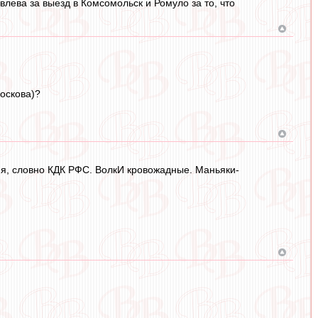
влева за выезд в Комсомольск и Ромуло за то, что
оскова)?
меня, словно КДК РФС. ВолкИ кровожадные. Маньяки-