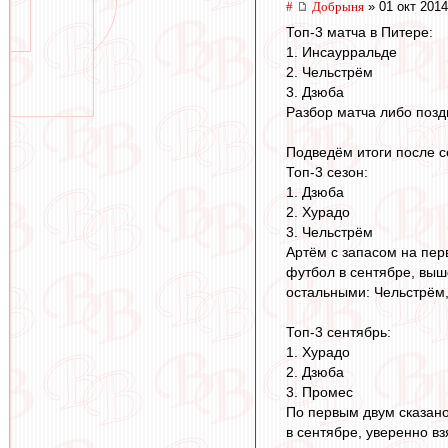
#
Добрыня
» 01 окт 2014
Топ-3 матча в Питере:
1. Инсаурральде
2. Чельстрём
3. Дзюба
Разбор матча либо поздн
Подведём итоги после с
Топ-3 сезон:
1. Дзюба
2. Хурадо
3. Чельстрём
Артём с запасом на пер
футбол в сентябре, выше
остальными: Чельстрём,
Топ-3 сентябрь:
1. Хурадо
2. Дзюба
3. Промес
По первым двум сказано
в сентябре, уверенно в