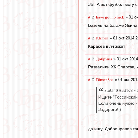
ЗЫ. А вот футбол могу 
#
have got no nick
» 01 ок
Базель на багаже Якина
#
Klimen
» 01 окт 2014 2
Карасев в лч жжет
#
Добрыня
» 01 окт 2014
Развалили ХК Спартак, 
#
DimonSpa
» 01 окт 201
StuG 40 Ausf F/8 »
Ищите "Российский
Если очень нужно -
Задорого! )
да ищу, Добронравов там