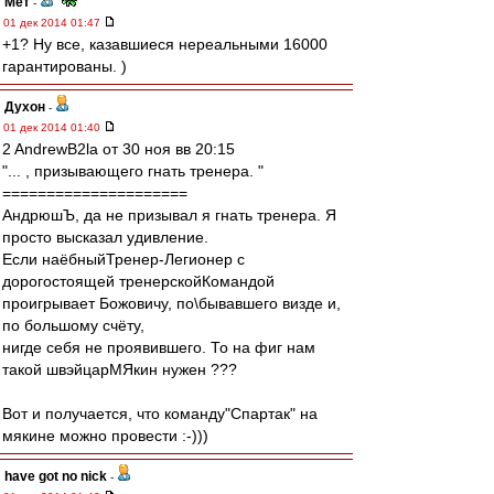
Мет
-
01 дек 2014 01:47
+1? Ну все, казавшиеся нереальными 16000
гарантированы. )
Духон
-
01 дек 2014 01:40
2 AndrewB2la от 30 ноя вв 20:15
"... , призывающего гнать тренера. "
=====================
АндрюшЪ, да не призывал я гнать тренера. Я
просто высказал удивление.
Если наёбныйТренер-Легионер с
дорогостоящей тренерскойКомандой
проигрывает Божовичу, по\бывавшего визде и,
по большому счёту,
нигде себя не проявившего. То на фиг нам
такой швэйцарМЯкин нужен ???
Вот и получается, что команду"Спартак" на
мякине можно провести :-)))
have got no nick
-