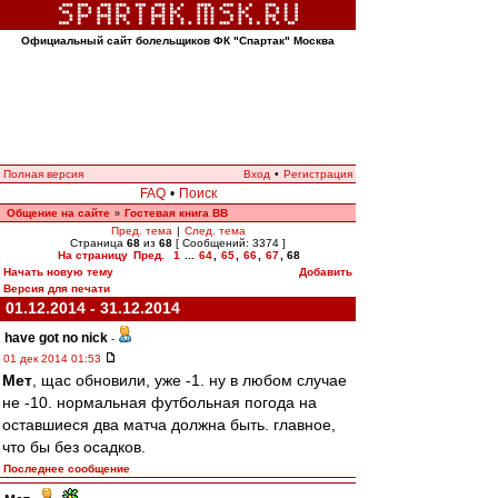
Официальный сайт болельщиков ФК "Спартак" Москва
Полная версия
Вход
•
Регистрация
FAQ
•
Поиск
Общение на сайте
Гостевая книга ВВ
»
Пред. тема
|
След. тема
Страница
68
из
68
[ Сообщений: 3374 ]
На страницу
Пред.
1
...
64
,
65
,
66
,
67
,
68
Начать новую тему
Добавить
Версия для печати
01.12.2014 - 31.12.2014
have got no nick
-
01 дек 2014 01:53
Мет
, щас обновили, уже -1. ну в любом случае
не -10. нормальная футбольная погода на
оставшиеся два матча должна быть. главное,
что бы без осадков.
Последнее сообщение