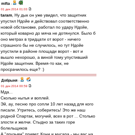
mifta
-
01 дек 2014 01:03
taram
, Ну дык он уже увидел, что защитник
упустил Ндойе и действовал соответственно
новой обстановке, работал по удару Ндойе,
который коварно до мяча не дотянулся. Было б
оно метрах в тридцати от ворот - ничего
страшного бы не случилось, но тут Ндойе
упустили в районе площади ворот - вот и
вышло нехорошо, а виной тому упустивший
Ндойе защитник. Время-то как, не
просрачилось еще? :)
Добрыня
-
01 дек 2014 00:59
Мда...
Сколько нытья и воплей.
Эй, ау, песню про сопли 10 лет назад для кого
писали. Утритесь, соберитесь! Это же наш
родной Спартак, могучий, всех в рот ... Столько
злости и желчи. Стыдно за таких горе
болельщиков
А "друзьям" привет. Кони и мусара - мы вас на