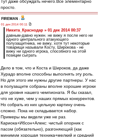
Тут даже обсуждать нечего.Все элементарно
просто.
FIREMAN
-
01 дек 2014 00:11
Никита_Краснодар » 01 дек 2014 00:37
давным-давно нужен. не вижу я после него ни
одного центрального атакующего
полузащитника, не вижу, хотя тут некоторые
товарищи называли Косту, Широкова - не
вижу ни одного игрока, способного на этой
позиции сыграть
Дело в том, что и Коста и Широков, да даже
Хурадо вполне способны выполнять эту роль.
Но для этого им нужны другие партнеры. У нас
в полузащите собраны вполне хорошие игроки
для уровня нашего чемпионата. Я бы сказал,
что не хуже, чем у наших прямых конкурентов.
Но собрать из них цельную картину очень
сложно. Пока не складывается набор.
Примеры мы видели уже не раз.
Кариока+Ибсон+Алекс: чистый опорник с
пасом (обязательно), разгоняющий (как
минимум хорошая техника+мелкий и средний