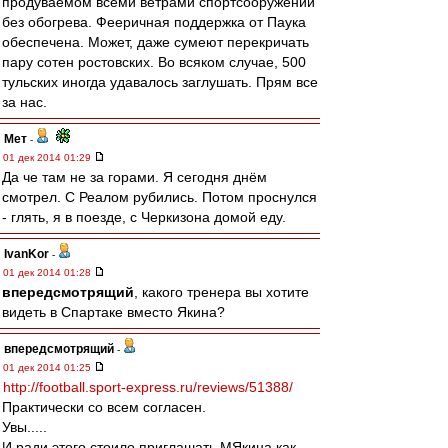
продуваемом всеми ветрами спортсооружении
без обогрева. Фееричная поддержка от Паука
обеспечена. Может, даже сумеют перекричать
пару сотен ростовских. Во всяком случае, 500
тульских иногда удавалось заглушать. Прям все
за нас.
Мет
-
01 дек 2014 01:29
Да че там не за горами. Я сегодня днём
смотрел. С Реалом рубились. Потом проснулся
- глять, я в поезде, с Черкизона домой еду.
IvanKor
-
01 дек 2014 01:28
впередсмотрящий
, какого тренера вы хотите
видеть в Спартаке вместо Якина?
впередсмотрящий
-
01 дек 2014 01:25
http://football.sport-express.ru/reviews/51388/
Практически со всем согласен.
Увы.....
И ради этого стоило приглашать МЯкина как