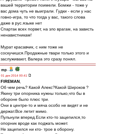
вашей территории поимели. Бомжи - тоже у
вас дома чуть не выиграли. Гудки - если у нас
говно-игра, то что тогда у вас, такого слова
даже в рус.языке нет
Спартак всех порвет, на зло врагам, на зависть
ненавистникам!
Мурат красавчик, с ним тоже не
соскучишся.Продажные твари только этого и
заслуживают, Валера это сразу понял.
mp
-
01 дек 2014 00:41
FIREMAN
,
Об чем речь? Какой Алекс?Какой Широков ?
Якину три опорника нужны только,что бы в
обороне было плюс три.
Они в центре-то и мяча особо не видят и не
держат.Все летит мимо.
Пульнули вперед.Если кто-то зацепился,то
опорник вроде как поджать может.
Не зацепился ни кто- трое в оборону.