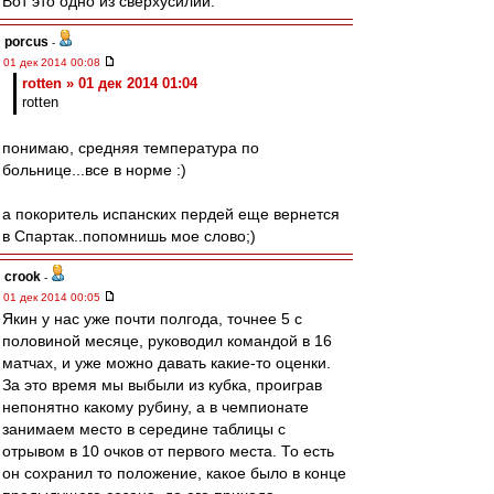
Вот это одно из сверхусилий.
porcus
-
01 дек 2014 00:08
rotten » 01 дек 2014 01:04
rotten
понимаю, средняя температура по
больнице...все в норме :)
а покоритель испанских пердей еще вернется
в Спартак..попомнишь мое слово;)
crook
-
01 дек 2014 00:05
Якин у нас уже почти полгода, точнее 5 с
половиной месяце, руководил командой в 16
матчах, и уже можно давать какие-то оценки.
За это время мы выбыли из кубка, проиграв
непонятно какому рубину, а в чемпионате
занимаем место в середине таблицы с
отрывом в 10 очков от первого места. То есть
он сохранил то положение, какое было в конце