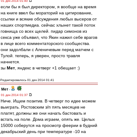
01 дек 2014 01:40
если бы я был директором, я вообще на время
на книге ввел бы мораторий на цитирование,
ссылки и всякие обсуждения любых высеров от
наших спортмедиа. сейчас хлынет такой поток
говнища со всех щелей. пидар симонов из
секса уже объявил, что Якин нажил себе врагов
в лице всего комментаторского сообщества.
они задолбали с Аленичевым перед матчем с
Тулой. теперь, я уверен, просто травля
начнется.
зы
Мет
, яндекс в четверг +1 обещает :)
Редактировалось 01 дек 2014 01:41
Мет
-
01 дек 2014 01:37
Ниче. Ищем позитив. В четверг по идее можем
выиграть. Ростовским з/п пять месяцев не
платят, должны же они начать бастовать и
встать на поле. Дома играем, опять же. Целых
15000 соберутся на просмотр феерии в будний
декабрьский день при температуре -10 на