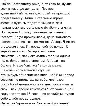
Что по настоящему обидно, так это то, лучше
всех в команде двигается Промес -
единственный человек, который не проходил
предсезонку у Якина. Остальные игроки
заметно хуже выглядят физически, чем
практически все остальные футболисты лиги.
Последние 15 минут команда откровенно
"встает". Когда проигрываем, даже толкового
навала организовать не можем. А ведь Якин на
это делал упор. И , вроде, сейчас делает. В
ущерб технике . Сегодня вот такое
впечатление, что Локомотив играл на одном
поле, более-менее сносном. А наши - на
болоте. И еще "сдулись" в конце матча.
Шансов - ноль в такой ситуации.
Кто-нибудь объяснит это явление? Якин перед
сезоном не представлял себе, что такое
российский чемпионат и не внес коррективы в
свои швейцарские конспекты? Это ужасно - он
ведь и что такое 13 весенних российских туров
себе слабо представляет.
Он их так "прокачивает" на новый уровень?