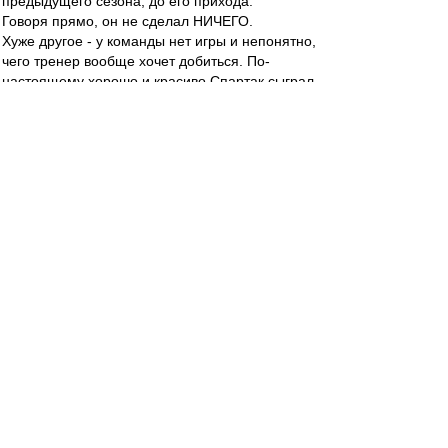
предыдущего сезона, до его прихода.
Говоря прямо, он не сделал НИЧЕГО.
Хуже другое - у команды нет игры и непонятно,
чего тренер вообще хочет добиться. По-
настоящему хорошо и красиво Спартак сыграл,
видимо, только в первом матче, который я не
видел. А на своём поле солидно сыграли
только раз, да и то с новичком чемпионата
Торпедо. С лидерами очки добываем только от
обороны, на выезде выигрывали только в
начале, а сейчас летим. Продолжается
деградация игроков, теперь она затронула
Ромулу, Глушакова, Комбарова и Мовсисяна.
Завял Дзюба. Умных и техничных (Широков,
Джано) наш тренер не выпускает даже на
замену.
Заметны только 2 человека - не игравший
прошлый сезон Челльстрем и новичок Промес.
Но первый уже навострил лыжи на отъезд, а
второй очень легко может повторить судьбу
всех наших новичков последних лет.
И не надо ничего говорить о "дайте время".
Половины сезона уже достаточно, чтобы хоть