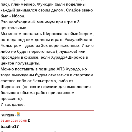
пас), плеймейкер. Функции были поделены,
каждый занимался своим делом. Слабое звено
был - Ибсон.
Это необходимый минимум при игре в 3
центральных.
Мы можем поставить Широкова плеймейкером,
но тогда под ним должны играть Ромуло/Коста/
Чельстрем - двое из 3ех перечисленных. Иначе
либо не будет первого паса (Глушаков) или
просядем в физике, если Хурадо+Широков в
центре полузащиты.
Можно поставить в позицию АПЗ Хурадо, но
тогда вынуждены будем отказаться в стартовом
составе либо от Чельстрема, либо от
Широкова. (не хватит физики для выполнения
большого обьема работ при активном
прессинге).
И так далее.
Yurigun
-
01 дек 2014 00:08
basilio17