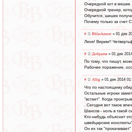
Очередной кот в мешке.
Очередной тренер, кото
Обучится, шишек получи
Почему только за счет 
#
Rblackmore
» 01 дек 2
Леня! Верим!! Четверть
#
Добрыня
» 01 дек 2014
По тому, что пишут, мож
Рабочее поражение, осо
#
Allig
» 01 дек 2014 01
Что по настоящему обидн
Остальные игроки замет
"встает". Когда проигры
. Сегодня вот такое впе
Шансов - ноль в такой с
Кто-нибудь объяснит эт
швейцарские конспекты? 
Он их так "прокачивает"