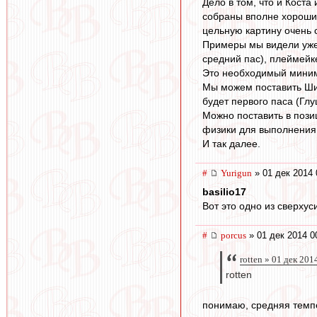
Дело в том, что и Коста
собраны вполне хорошие
цельную картину очень 
Примеры мы видели уже 
средний пас), плеймейк
Это необходимый миним
Мы можем поставить Шир
будет первого паса (Гл
Можно поставить в пози
физики для выполнения 
И так далее.
#
Yurigun
» 01 дек 2014 
basilio17
Вот это одно из сверхус
#
porcus
» 01 дек 2014 0
rotten » 01 дек 201
rotten
понимаю, средняя темпе