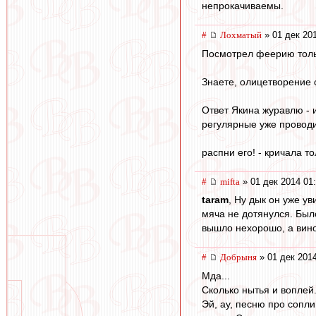
непрокачиваемы.
#
Лохматый
» 01 дек 20
Посмотрел феерию тольк
Знаете, олицетворение 
Ответ Якина журавлю - и
регулярные уже проводи
распни его! - кричала то
#
mifta
» 01 дек 2014 01
taram
, Ну дык он уже у
мяча не дотянулся. Было
вышло нехорошо, а вино
#
Добрыня
» 01 дек 2014
Мда...
Сколько нытья и воплей
Эй, ау, песню про сопли