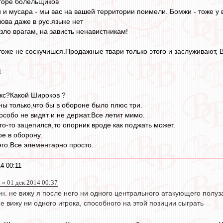
 горе болельщиков
и и мусара - мы вас на вашей территории поимели. Бомжи - тоже у ва
слова даже в рус.языке нет
 зло врагам, на зависть ненавистникам!
тоже не соскучишся.Продажные твари только этого и заслуживают, 
1
кс?Какой Широков ?
ны только,что бы в обороне было плюс три.
особо не видят и не держат.Все летит мимо.
о-то зацепился,то опорник вроде как поджать может.
ое в оборону.
его.Все элементарно просто.
4 00:11
» 01 дек 2014 00:37
. не вижу я после него ни одного центрального атакующего полуз
не вижу ни одного игрока, способного на этой позиции сыграть