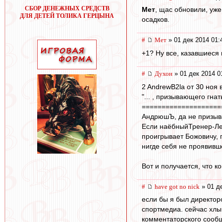
СБОР ДЕНЕЖНЫХ СРЕДСТВ
Мет
, щас обновили, уже
ДЛЯ ДЕТЕЙ ТОЛИКА ГЕРЦЫНА
осадков.
#
Мет
» 01 дек 2014 01:
+1? Ну все, казавшиеся
#
Духон
» 01 дек 2014 0
2 AndrewB2la от 30 ноя 
"... , призывающего гнат
====================
АндрюшЪ, да не призыва
Если наёбныйТренер-Ле
проигрывает Божовичу, 
нигде себя не проявивш
Вот и получается, что к
#
have got no nick
» 01 де
если бы я был директор
спортмедиа. сейчас хлын
комментаторского сообщ