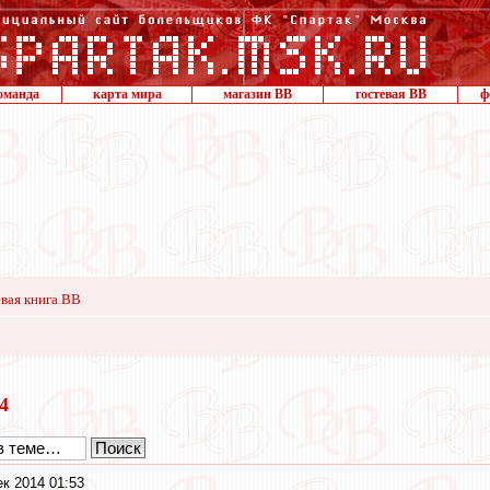
оманда
карта мира
магазин ВВ
гостевая ВВ
ф
вая книга ВВ
14
к 2014 01:53