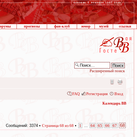
орумы
прогнозы
фан-клуб
юмор
музей
ссылки
Расширенный поиск
FAQ
Регистрация
Вход
Календарь ВВ
68
Сообщений: 3374 •
Страница
68
из
68
•
1
...
64
65
66
67