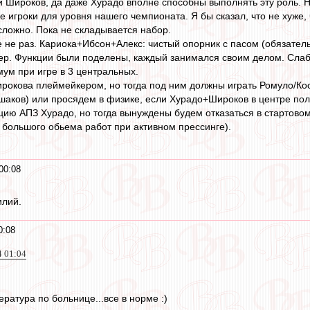
 и Широков, да даже Хурадо вполне способны выполнять эту роль. 
 игроки для уровня нашего чемпионата. Я бы сказал, что не хуже, 
сложно. Пока не складывается набор.
не раз. Кариока+Ибсон+Алекс: чистый опорник с пасом (обязател
ер. Функции были поделены, каждый занимался своим делом. Слаб
ум при игре в 3 центральных.
окова плеймейкером, но тогда под ним должны играть Ромуло/Кос
ушаков) или просядем в физике, если Хурадо+Широков в центре по
цию АПЗ Хурадо, но тогда вынуждены будем отказаться в стартовом 
большого обьема работ при активном прессинге).
00:08
илий.
0:08
4 01:04
ратура по больнице...все в норме :)