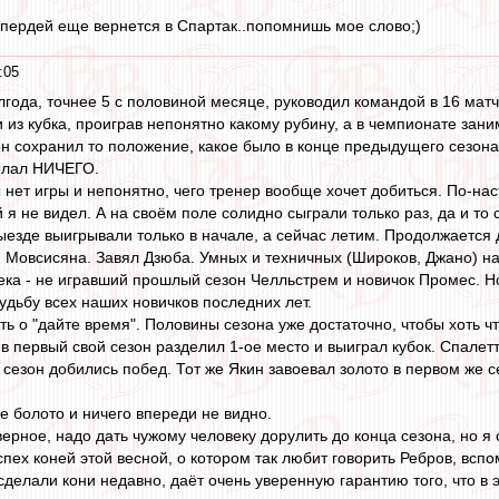
 пердей еще вернется в Спартак..попомнишь мое слово;)
:05
лгода, точнее 5 с половиной месяце, руководил командой в 16 матч
 из кубка, проиграв непонятно какому рубину, а в чемпионате зани
он сохранил то положение, какое было в конце предыдущего сезона,
делал НИЧЕГО.
ы нет игры и непонятно, чего тренер вообще хочет добиться. По-на
й я не видел. А на своём поле солидно сыграли только раз, да и т
выезде выигрывали только в начале, а сейчас летим. Продолжается 
 Мовсисяна. Завял Дзюба. Умных и техничных (Широков, Джано) на
ека - не игравший прошлый сезон Челльстрем и новичок Промес. Но
удьбу всех наших новичков последних лет.
ть о "дайте время". Половины сезона уже достаточно, чтобы хоть чт
 в первый свой сезон разделил 1-ое место и выиграл кубок. Спалет
сезон добились побед. Тот же Якин завоевал золото в первом же с
е болото и ничего впереди не видно.
верное, надо дать чужому человеку дорулить до конца сезона, но я 
пех коней этой весной, о котором так любит говорить Ребров, вспом
о сделали кони недавно, даёт очень уверенную гарантию того, что в 