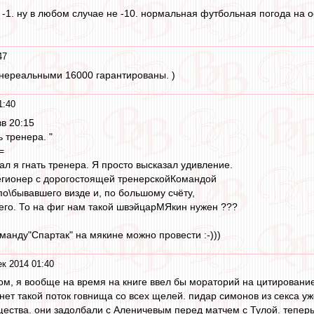
 -1. ну в любом случае не -10. нормальная футбольная погода на о
47
 нереальными 16000 гарантированы. )
1:40
вв 20:15
ь тренера. "
=
л я гнать тренера. Я просто высказал удивление.
гионер с дорогостоящей тренерскойКомандой
по\бывавшего визде и, по большому счёту,
его. То на фиг нам такой швэйцарМЯкин нужен ???
оманду"Спартак" на мякине можно провести :-)))
к 2014 01:40
ом, я вообще на время на книге ввел бы мораторий на цитировани
ет такой поток говнища со всех щелей. пидар симонов из секса уж
ества. они задолбали с Аленичевым перед матчем с Тулой. теперь,