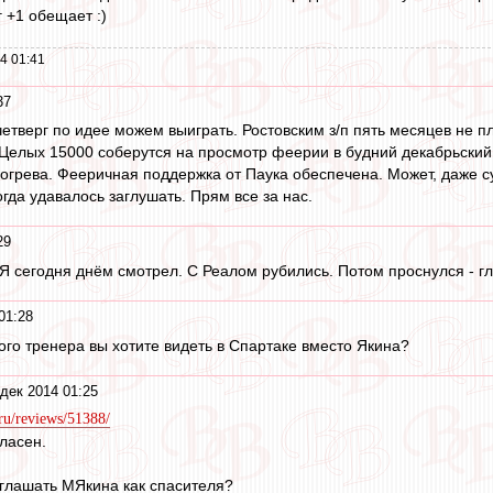
г +1 обещает :)
4 01:41
37
етверг по идее можем выиграть. Ростовским з/п пять месяцев не пл
 Целых 15000 соберутся на просмотр феерии в будний декабрьски
огрева. Фееричная поддержка от Паука обеспечена. Может, даже с
огда удавалось заглушать. Прям все за нас.
29
 Я сегодня днём смотрел. С Реалом рубились. Потом проснулся - гля
01:28
кого тренера вы хотите видеть в Спартаке вместо Якина?
дек 2014 01:25
.ru/reviews/51388/
ласен.
иглашать МЯкина как спасителя?