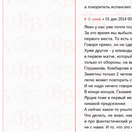
а покоритель испанских
#
crook
» 01 дек 2014 00
Якин у нас уже почти по
За это время мы выбыли
первого места. То есть 
Говоря прямо, он не с
Хуже другое - у команд
в первом матче, которы
только от обороны, на 
Глушакова, Комбарова и
Заметны только 2 челов
легко может повторить с
И не надо ничего говори
В конце-концов, Газзаев
Ярцев тоже в первый же 
никакой предсезонки.
А сейчас какое-то уныло
Что делать, не знаю, на
и про фантастический ус
не с нами. И то, что эт