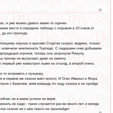
ах, и уже можно давать какие-то оценки.
маем место в середине таблицы с отрывом в 10 очков от
 до его прихода.
стоящему хорошо и красиво Спартак сыграл, видимо, только
о с новичком чемпионата Торпедо. С лидерами очки добываем
деградация игроков, теперь она затронула Ромулу,
ш тренер не выпускает даже на замену.
 первый уже навострил лыжи на отъезд, а второй очень
о-то исправить к лучшему.
ти в первом же сезоне взял золото. И Олег Иваныч и Жора
езоне с Базелем, взяв команду по ходу сезона и не пройдя
сейчас ни в какие успехи не верю.
инать не надо - такое случается раз во много лет, и всегда
этои сезоне ни с кем такого не произойдет