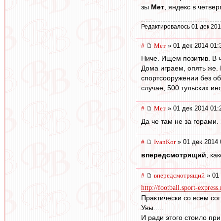
зы
Мет
, яндекс в четвер
Редактировалось 01 дек 201
#
Мет
» 01 дек 2014 01:
Ниче. Ищем позитив. В ч
Дома играем, опять же.
спортсооружении без об
случае, 500 тульских ин
#
Мет
» 01 дек 2014 01:
Да че там не за горами.
#
IvanKor
» 01 дек 2014 
впередсмотрящий
, ка
#
впередсмотрящий
» 01 
http://football.sport-express
Практически со всем сог
Увы.....
И ради этого стоило пр