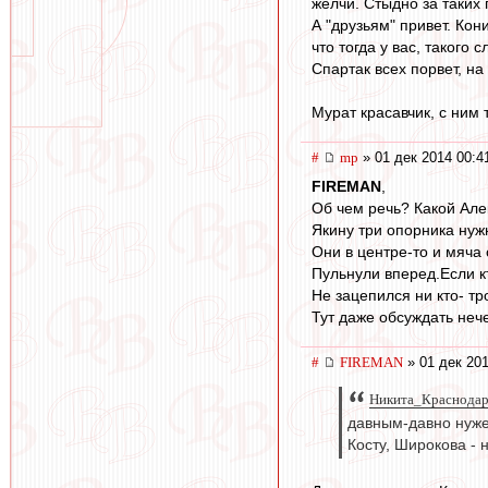
желчи. Стыдно за таких
А "друзьям" привет. Кон
что тогда у вас, такого 
Спартак всех порвет, на
Мурат красавчик, с ним 
#
mp
» 01 дек 2014 00:4
FIREMAN
,
Об чем речь? Какой Але
Якину три опорника нуж
Они в центре-то и мяча 
Пульнули вперед.Если кт
Не зацепился ни кто- тр
Тут даже обсуждать неч
#
FIREMAN
» 01 дек 201
Никита_Краснодар 
давным-давно нужен
Косту, Широкова - 