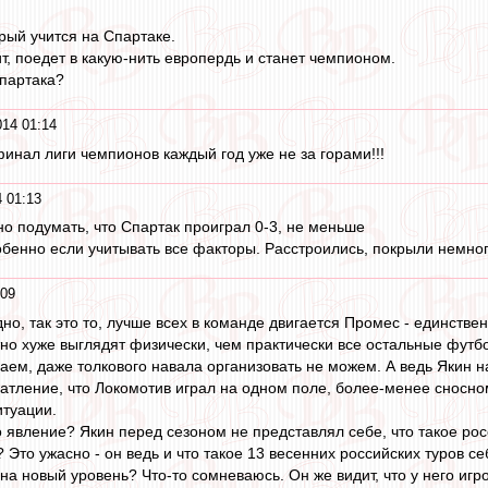
рый учится на Спартаке.
т, поедет в какую-нить европердь и станет чемпионом.
Спартака?
014 01:14
финал лиги чемпионов каждый год уже не за горами!!!
 01:13
но подумать, что Спартак проиграл 0-3, не меньше
бенно если учитывать все факторы. Расстроились, покрыли немно
:09
о, так это то, лучше всех в команде двигается Промес - единстве
но хуже выглядят физически, чем практически все остальные футб
ваем, даже толкового навала организовать не можем. А ведь Якин на
чатление, что Локомотив играл на одном поле, более-менее сносном
итуации.
о явление? Якин перед сезоном не представлял себе, что такое рос
Это ужасно - он ведь и что такое 13 весенних российских туров се
 на новый уровень? Что-то сомневаюсь. Он же видит, что у него иг