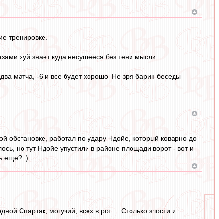
ие тренировке.
азами хуй знает куда несущееся без тени мысли.
два матча, -6 и все будет хорошо! Не зря барин беседы
вой обстановке, работал по удару Ндойе, который коварно до
лось, но тут Ндойе упустили в районе площади ворот - вот и
ь еще? :)
дной Спартак, могучий, всех в рот ... Столько злости и