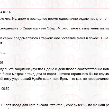
14 01:06
о что. Ну, днем в последнее время однозначно отдаю предпочтен
сегодняшнего Спартака - это Эберт. Что-то такое с выпученными гл
з серии предсмертного Старковского "оставьте меня в покое". Еще 
т.
лпа.
:03
видел, что защитник упустил Ндойе и действовал соответственно но
 б оно метрах в тридцати от ворот - ничего страшного бы не случи
й тому упустивший Ндойе защитник. Время-то как, не просрачилос
 00:59
.
 10 лет назад для кого писали. Утритесь, соберитесь! Это же наш ро