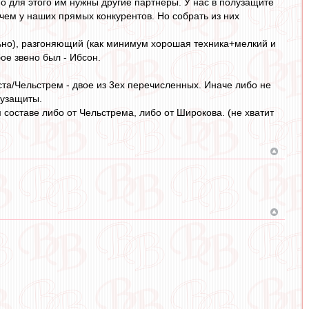
Но для этого им нужны другие партнеры. У нас в полузащите
чем у наших прямых конкурентов. Но собрать из них
ьно), разгоняющий (как минимум хорошая техника+мелкий и
ое звено был - Ибсон.
та/Чельстрем - двое из 3ех перечисленных. Иначе либо не
лузащиты.
составе либо от Чельстрема, либо от Широкова. (не хватит