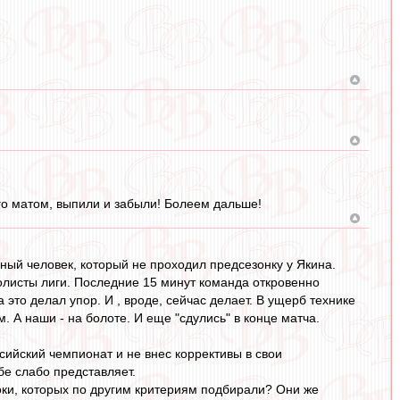
го матом, выпили и забыли! Болеем дальше!
нный человек, который не проходил предсезонку у Якина.
олисты лиги. Последние 15 минут команда откровенно
 это делал упор. И , вроде, сейчас делает. В ущерб технике
. А наши - на болоте. И еще "сдулись" в конце матча.
сийский чемпионат и не внес коррективы в свои
бе слабо представляет.
роки, которых по другим критериям подбирали? Они же