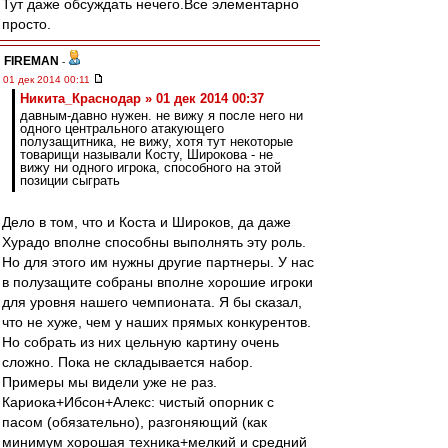
Тут даже обсуждать нечего.Все элементарно
просто.
FIREMAN
-
01 дек 2014 00:11
Никита_Краснодар » 01 дек 2014 00:37
давным-давно нужен. не вижу я после него ни
одного центрального атакующего
полузащитника, не вижу, хотя тут некоторые
товарищи называли Косту, Широкова - не
вижу ни одного игрока, способного на этой
позиции сыграть
Дело в том, что и Коста и Широков, да даже
Хурадо вполне способны выполнять эту роль.
Но для этого им нужны другие партнеры. У нас
в полузащите собраны вполне хорошие игроки
для уровня нашего чемпионата. Я бы сказал,
что не хуже, чем у наших прямых конкурентов.
Но собрать из них цельную картину очень
сложно. Пока не складывается набор.
Примеры мы видели уже не раз.
Кариока+Ибсон+Алекс: чистый опорник с
пасом (обязательно), разгоняющий (как
минимум хорошая техника+мелкий и средний