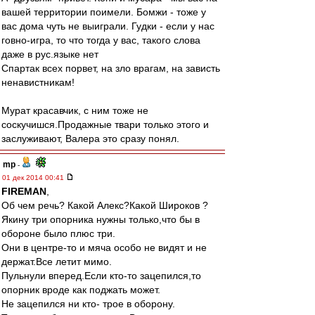
вашей территории поимели. Бомжи - тоже у
вас дома чуть не выиграли. Гудки - если у нас
говно-игра, то что тогда у вас, такого слова
даже в рус.языке нет
Спартак всех порвет, на зло врагам, на зависть
ненавистникам!
Мурат красавчик, с ним тоже не
соскучишся.Продажные твари только этого и
заслуживают, Валера это сразу понял.
mp
-
01 дек 2014 00:41
FIREMAN
,
Об чем речь? Какой Алекс?Какой Широков ?
Якину три опорника нужны только,что бы в
обороне было плюс три.
Они в центре-то и мяча особо не видят и не
держат.Все летит мимо.
Пульнули вперед.Если кто-то зацепился,то
опорник вроде как поджать может.
Не зацепился ни кто- трое в оборону.