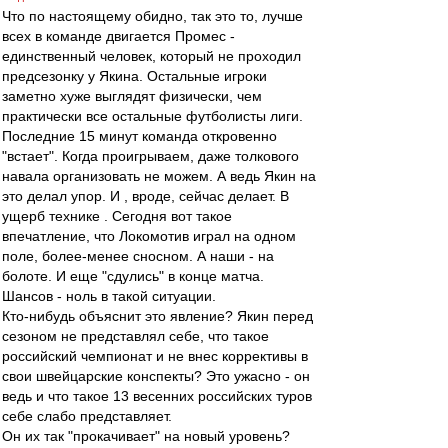
Что по настоящему обидно, так это то, лучше
всех в команде двигается Промес -
единственный человек, который не проходил
предсезонку у Якина. Остальные игроки
заметно хуже выглядят физически, чем
практически все остальные футболисты лиги.
Последние 15 минут команда откровенно
"встает". Когда проигрываем, даже толкового
навала организовать не можем. А ведь Якин на
это делал упор. И , вроде, сейчас делает. В
ущерб технике . Сегодня вот такое
впечатление, что Локомотив играл на одном
поле, более-менее сносном. А наши - на
болоте. И еще "сдулись" в конце матча.
Шансов - ноль в такой ситуации.
Кто-нибудь объяснит это явление? Якин перед
сезоном не представлял себе, что такое
российский чемпионат и не внес коррективы в
свои швейцарские конспекты? Это ужасно - он
ведь и что такое 13 весенних российских туров
себе слабо представляет.
Он их так "прокачивает" на новый уровень?