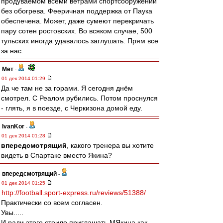
продуваемом всеми ветрами спортсооружении
без обогрева. Фееричная поддержка от Паука
обеспечена. Может, даже сумеют перекричать
пару сотен ростовских. Во всяком случае, 500
тульских иногда удавалось заглушать. Прям все
за нас.
Мет
-
01 дек 2014 01:29
Да че там не за горами. Я сегодня днём
смотрел. С Реалом рубились. Потом проснулся
- глять, я в поезде, с Черкизона домой еду.
IvanKor
-
01 дек 2014 01:28
впередсмотрящий
, какого тренера вы хотите
видеть в Спартаке вместо Якина?
впередсмотрящий
-
01 дек 2014 01:25
http://football.sport-express.ru/reviews/51388/
Практически со всем согласен.
Увы.....
И ради этого стоило приглашать МЯкина как