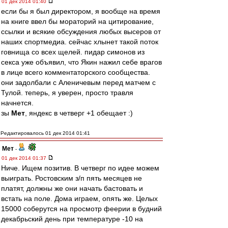
01 дек 2014 01:40
если бы я был директором, я вообще на время
на книге ввел бы мораторий на цитирование,
ссылки и всякие обсуждения любых высеров от
наших спортмедиа. сейчас хлынет такой поток
говнища со всех щелей. пидар симонов из
секса уже объявил, что Якин нажил себе врагов
в лице всего комментаторского сообщества.
они задолбали с Аленичевым перед матчем с
Тулой. теперь, я уверен, просто травля
начнется.
зы
Мет
, яндекс в четверг +1 обещает :)
Редактировалось 01 дек 2014 01:41
Мет
-
01 дек 2014 01:37
Ниче. Ищем позитив. В четверг по идее можем
выиграть. Ростовским з/п пять месяцев не
платят, должны же они начать бастовать и
встать на поле. Дома играем, опять же. Целых
15000 соберутся на просмотр феерии в будний
декабрьский день при температуре -10 на