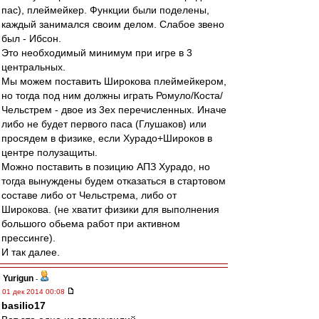
пас), плеймейкер. Функции были поделены,
каждый занимался своим делом. Слабое звено
был - Ибсон.
Это необходимый минимум при игре в 3
центральных.
Мы можем поставить Широкова плеймейкером,
но тогда под ним должны играть Ромуло/Коста/
Чельстрем - двое из 3ех перечисленных. Иначе
либо не будет первого паса (Глушаков) или
просядем в физике, если Хурадо+Широков в
центре полузащиты.
Можно поставить в позицию АПЗ Хурадо, но
тогда вынуждены будем отказаться в стартовом
составе либо от Чельстрема, либо от
Широкова. (не хватит физики для выполнения
большого обьема работ при активном
прессинге).
И так далее.
Yurigun
-
01 дек 2014 00:08
basilio17