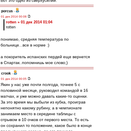
Вот это одно из сверхусилий.
porcus
-
01 дек 2014 00:08
rotten » 01 дек 2014 01:04
rotten
понимаю, средняя температура по
больнице...все в норме :)
а покоритель испанских пердей еще вернется
в Спартак..попомнишь мое слово;)
crook
-
01 дек 2014 00:05
Якин у нас уже почти полгода, точнее 5 с
половиной месяце, руководил командой в 16
матчах, и уже можно давать какие-то оценки.
За это время мы выбыли из кубка, проиграв
непонятно какому рубину, а в чемпионате
занимаем место в середине таблицы с
отрывом в 10 очков от первого места. То есть
он сохранил то положение, какое было в конце