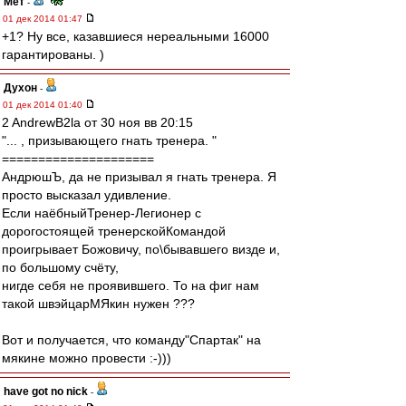
Мет
-
01 дек 2014 01:47
+1? Ну все, казавшиеся нереальными 16000
гарантированы. )
Духон
-
01 дек 2014 01:40
2 AndrewB2la от 30 ноя вв 20:15
"... , призывающего гнать тренера. "
=====================
АндрюшЪ, да не призывал я гнать тренера. Я
просто высказал удивление.
Если наёбныйТренер-Легионер с
дорогостоящей тренерскойКомандой
проигрывает Божовичу, по\бывавшего визде и,
по большому счёту,
нигде себя не проявившего. То на фиг нам
такой швэйцарМЯкин нужен ???
Вот и получается, что команду"Спартак" на
мякине можно провести :-)))
have got no nick
-