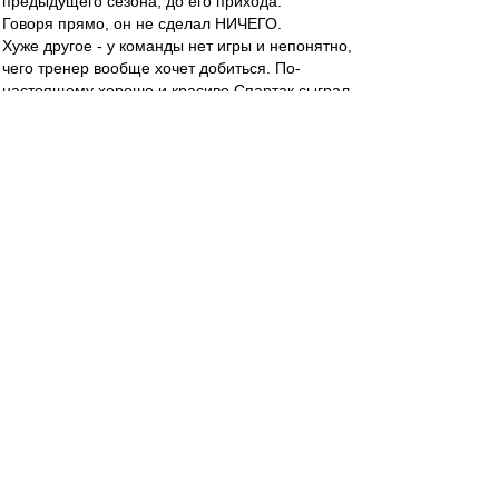
предыдущего сезона, до его прихода.
Говоря прямо, он не сделал НИЧЕГО.
Хуже другое - у команды нет игры и непонятно,
чего тренер вообще хочет добиться. По-
настоящему хорошо и красиво Спартак сыграл,
видимо, только в первом матче, который я не
видел. А на своём поле солидно сыграли
только раз, да и то с новичком чемпионата
Торпедо. С лидерами очки добываем только от
обороны, на выезде выигрывали только в
начале, а сейчас летим. Продолжается
деградация игроков, теперь она затронула
Ромулу, Глушакова, Комбарова и Мовсисяна.
Завял Дзюба. Умных и техничных (Широков,
Джано) наш тренер не выпускает даже на
замену.
Заметны только 2 человека - не игравший
прошлый сезон Челльстрем и новичок Промес.
Но первый уже навострил лыжи на отъезд, а
второй очень легко может повторить судьбу
всех наших новичков последних лет.
И не надо ничего говорить о "дайте время".
Половины сезона уже достаточно, чтобы хоть