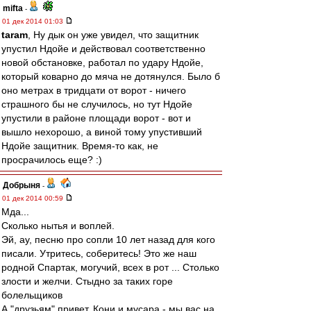
mifta
-
01 дек 2014 01:03
taram
, Ну дык он уже увидел, что защитник
упустил Ндойе и действовал соответственно
новой обстановке, работал по удару Ндойе,
который коварно до мяча не дотянулся. Было б
оно метрах в тридцати от ворот - ничего
страшного бы не случилось, но тут Ндойе
упустили в районе площади ворот - вот и
вышло нехорошо, а виной тому упустивший
Ндойе защитник. Время-то как, не
просрачилось еще? :)
Добрыня
-
01 дек 2014 00:59
Мда...
Сколько нытья и воплей.
Эй, ау, песню про сопли 10 лет назад для кого
писали. Утритесь, соберитесь! Это же наш
родной Спартак, могучий, всех в рот ... Столько
злости и желчи. Стыдно за таких горе
болельщиков
А "друзьям" привет. Кони и мусара - мы вас на