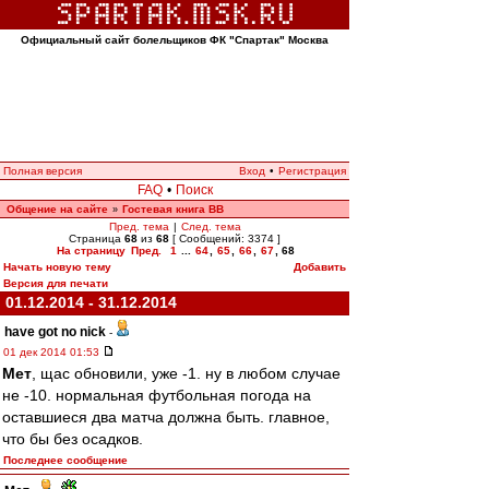
Официальный сайт болельщиков ФК "Спартак" Москва
Полная версия
Вход
•
Регистрация
FAQ
•
Поиск
Общение на сайте
Гостевая книга ВВ
»
Пред. тема
|
След. тема
Страница
68
из
68
[ Сообщений: 3374 ]
На страницу
Пред.
1
...
64
,
65
,
66
,
67
,
68
Начать новую тему
Добавить
Версия для печати
01.12.2014 - 31.12.2014
have got no nick
-
01 дек 2014 01:53
Мет
, щас обновили, уже -1. ну в любом случае
не -10. нормальная футбольная погода на
оставшиеся два матча должна быть. главное,
что бы без осадков.
Последнее сообщение