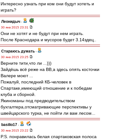
Интересно узнать при ком они будут хотеть и
играть?
Леонидыч
-
30 янв 2015 23:31
Они не хотят и не будут при нем играть.
После Краснодара и мусоров будет 3.14здец..
Стараюсь думать
-
30 янв 2015 23:25
Верните тити,что ли ...)))
Зайдёшь всё реже на ВВ,а здесь опять косточки
Валере моют ...
Пожалуй, последний КБ-человек в
Спартаке,имеющий отношение и к победам
клуба и сборной.
Якиноманы под предводительством
бухгалтера,отсматривающие перспективы у
швейцарского турка, не пойти ли вам лесом...
basilio17
-
30 янв 2015 23:22
P.S. понравилась белая спартаковская полоса