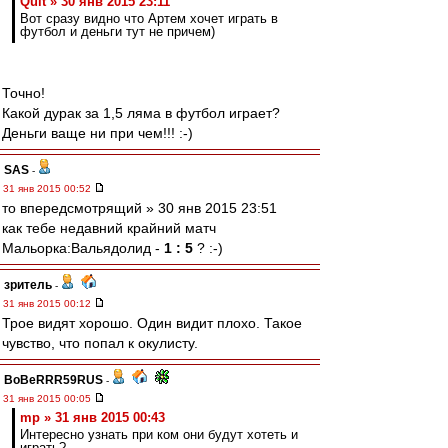
Quit » 30 янв 2015 23:11
Вот сразу видно что Артем хочет играть в
футбол и деньги тут не причем)
Точно!
Какой дурак за 1,5 ляма в футбол играет?
Деньги ваще ни при чем!!! :-)
SAS
-
31 янв 2015 00:52
то впередсмотрящий » 30 янв 2015 23:51
как тебе недавний крайний матч
Мальорка:Вальядолид -
1 : 5
? :-)
зpитель
-
31 янв 2015 00:12
Трое видят хорошо. Один видит плохо. Такое
чувство, что попал к окулисту.
BoBeRRR59RUS
-
31 янв 2015 00:05
mp » 31 янв 2015 00:43
Интересно узнать при ком они будут хотеть и
играть?