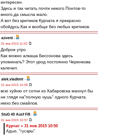
интересен.
Здесь и так читать почти некого.Понтов-то
много,да смысла мало.
А вот без критиков Курчата я прекрасно
обойдусь.Как и вообще без любых критиков.
azvent
-
31 янв 2015 11:02
Доброе утро.
Как можно алкаша Бессонова здесь
упоминать? Этот урод постоянно Черенкова
калечил.
alek.vladimir
-
31 янв 2015 10:58
всю хуйню от сотни из Хабаровска махнул бы
не глядя на"полную чушь" одного Курчата.
имхо.без смайлов.
StuG 40 Ausf F/8
-
31 янв 2015 10:57
Курчат » 31 янв 2015 10:50
Адью, "гусары".