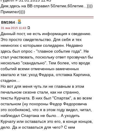
Гуделл » 31.01.2015 11:43
Дим,здесь на ВВ справил 50летие,60летие...))))
Прикипел))))
BM1964
-
31 янв 2015 11:43
Данный пост, не есть информация к сведению.
Это просто свидетельство. Для себя и тех
немногих с которыми солидарен. Недавно
здесь был опрос - "главное событие года". Не
стал участвовать, поскольку ответ прозвучал бы
несколько "скандально". Тем более, что вроде
событий всеми отмеченных-замеченных
хватало и так: уход Федора, отставка Карпина,
стадион...
Но вот для меня чуть ли не главным в этом
печальном сезоне стали, как ни странно,
тексты Курчата. В них был "Спартак", а во всем
остальном (ну похороны Федор Федоровича
это особняком), что я в этом году видел, читал,
наблюдал Спартака не было... А уходить
Курчату или оставаться это его, в конце концов,
дело. Да и оставаться для чего? С кем