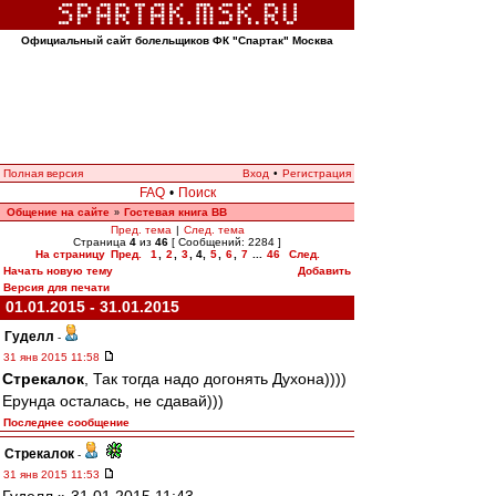
Официальный сайт болельщиков ФК "Спартак" Москва
Полная версия
Вход
•
Регистрация
FAQ
•
Поиск
Общение на сайте
Гостевая книга ВВ
»
Пред. тема
|
След. тема
Страница
4
из
46
[ Сообщений: 2284 ]
На страницу
Пред.
1
,
2
,
3
,
4
,
5
,
6
,
7
...
46
След.
Начать новую тему
Добавить
Версия для печати
01.01.2015 - 31.01.2015
Гуделл
-
31 янв 2015 11:58
Стрекалок
, Так тогда надо догонять Духона))))
Ерунда осталась, не сдавай)))
Последнее сообщение
Стрекалок
-
31 янв 2015 11:53