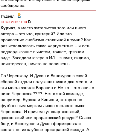
сообществе.
Гуделл
-
31 янв 2015 11:13
Курчат
, а место жительства того или иного
автора – это что, критерий? Или это
проявление снобизма столичной штучки? Как
раз использовать такие «аргументы» – и есть
подпердывание в чистом, точнее, грязном
виде. Засадили юзера в ИЛ – значит, видимо,
неинтересен, ничего не попишешь.
По Черенкову. И Духон и Винокуров в своей
сборной отдали полузащитникам два места, и
эти места заняли Воронин и Нетто – это они-то
ниже Черенкова????. Нет в этой команде,
например, Буряка и Кипиани, которых по
футбольным меркам лично я ставлю выше
Черенкова. И причем тут спартаковский,
цээсковский или араратовский ресурс? Слава
богу, и Винокуров и Духон формировали
состав, не из клубных пристрастий исходя. А