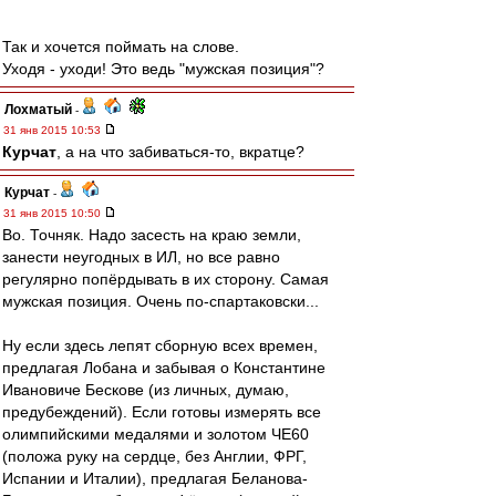
Так и хочется поймать на слове.
Уходя - уходи! Это ведь "мужская позиция"?
Лохматый
-
31 янв 2015 10:53
Курчат
, а на что забиваться-то, вкратце?
Курчат
-
31 янв 2015 10:50
Во. Точняк. Надо засесть на краю земли,
занести неугодных в ИЛ, но все равно
регулярно попёрдывать в их сторону. Самая
мужская позиция. Очень по-спартаковски...
Ну если здесь лепят сборную всех времен,
предлагая Лобана и забывая о Константине
Ивановиче Бескове (из личных, думаю,
предубеждений). Если готовы измерять все
олимпийскими медалями и золотом ЧЕ60
(положа руку на сердце, без Англии, ФРГ,
Испании и Италии), предлагая Беланова-