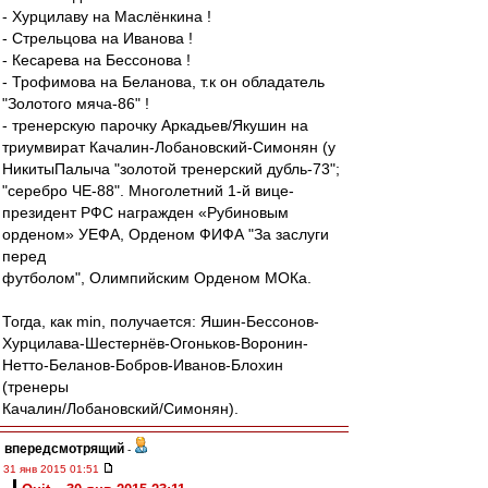
- Хурцилаву на Маслёнкина !
- Стрельцова на Иванова !
- Кесарева на Бессонова !
- Трофимова на Беланова, т.к он обладатель
"Золотого мяча-86" !
- тренерскую парочку Аркадьев/Якушин на
триумвират Качалин-Лобановский-Симонян (у
НикитыПалыча "золотой тренерский дубль-73";
"серебро ЧЕ-88". Многолетний 1-й вице-
президент РФС награжден «Рубиновым
орденом» УЕФА, Орденом ФИФА "За заслуги
перед
футболом", Олимпийским Орденом МОКа.
Тогда, как min, получается: Яшин-Бессонов-
Хурцилава-Шестернёв-Огоньков-Воронин-
Нетто-Беланов-Бобров-Иванов-Блохин
(тренеры
Качалин/Лобановский/Симонян).
впередсмотрящий
-
31 янв 2015 01:51