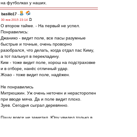
на футболках у наших.
basilio17
-
30 янв 2015 23:14
О втором тайме. - На первый не успел.
Понравились:
Джанико - видит поле, все пасы разумные
быстрые и точные, очень проворно
разобрался, что делать, когда отдал пас Киму,
а тот пальнул в перекладину.
Ким - тоже видит поле, хорош на подстраховке
и в отборе, нанёс отличный удар.
Жоао - тоже видит поле, надёжен.
Не понравились
Митрюшкин. Уж очень неточен и нерасторопен
при вводе мяча. Да и поле видит плохо.
Зуев. Сегодня сыграл деревянно.
Пашу вовсе не заметил. Юру увидел только в
последние минут пять. Дзюба тоже затерялся.
RoughBoy
-