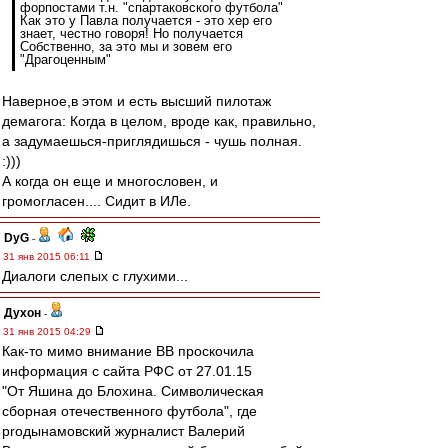
форпостами т.н. "спартаковского футбола"
Как это у Павла получается - это хер его
знает, честно говоря! Но получается
Собственно, за это мы и зовем его
"Драгоценным"
Наверное,в этом и есть высший пилотаж
демагога: Когда в целом, вроде как, правильно,
а задумаешься-приглядишься - чушь полная.
:)))
А когда он еще и многословен, и
громогласен.... Сидит в ИЛе.
DyG
-
31 янв 2015 06:11
Диалоги слепых с глухими...
Духон
-
31 янв 2015 04:29
Как-то мимо внимание ВВ проскочила
информация с сайта РФС от 27.01.15
"От Яшина до Блохина. Символическая
сборная отечественного футбола", где
proдынамовский журналист Валерий