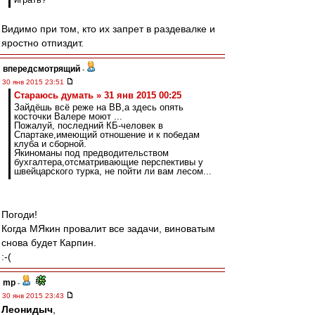
Видимо при том, кто их запрет в раздевалке и
яростно отпиздит.
впередсмотрящий
-
30 янв 2015 23:51
Стараюсь думать » 31 янв 2015 00:25
Зайдёшь всё реже на ВВ,а здесь опять
косточки Валере моют ...
Пожалуй, последний КБ-человек в
Спартаке,имеющий отношение и к победам
клуба и сборной.
Якиноманы под предводительством
бухгалтера,отсматривающие перспективы у
швейцарского турка, не пойти ли вам лесом...
Погоди!
Когда МЯкин провалит все задачи, виноватым
снова будет Карпин.
:-(
mp
-
30 янв 2015 23:43
Леонидыч
,