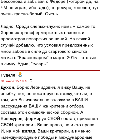
Бессонова и забывая о Фёдоре (которой да, на
ЧМ не играл, ибо гады), то ресурс, конечно, тут
очень красно-белый. Очень.
Ладно. Среди слепых-глухих немым самое то.
Хороших трансфермаркетных находок и
просмотров поварских решений. На всякий
случай добавлю, что условия предложенных
мной забоев в силе до стартового свистка
матча с "Краснодаром" в марте 2015. Готовые -
в личку. Адью, "гусары".
Гуделл
-
31 янв 2015 10:48
Духон
, Борис Леонидович, я вижу Вашу, не
ошибку, нет, но некоторую натяжку, что ли, в
том, что Вы изначально заложили в ВАШИ
рассуждения ВАШИ же критерии отбора
состава этой символической сборной. А
Винокуров, формируя СВОЙ состав, применял
СВОИ критерии - Ваше право, но и его право.
И, на мой взгляд, Ваши критерии, а именно
«международные победы и международные