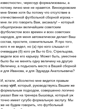
известности», чересчур формализованы, а
потому лично мне не нравятся. Винокуровские
мне ближе хотя бы потому что отсутствие в
отечественной футбольной сборной игрока –
мне ли это говорить Вам, аксакалу! – который
общепризнан величайшим советским
футболистом всех времен и всех советских
народов, для меня автоматически делает Ваш
состав, простите, сомнительным. Я про того,
кого я не видел, но (а) про кого слышал от
очевидцев (б) кого уж Вы-то Его, Стрельцова,
видели всю его карьеру. Может быть, уместнее
было бы не менять одну величину на другую
Величину, а подыскать место в Вашей сборной
и для Иванова, и для Эдуарда Анатольевича?
И, кстати, абсолютно мне видится правым
юзер
vjrif
, который, руководствуясь Вашим же
формальным подходом, совершенно логично
указал Вам на тренера Бышовца, который уж
точно имеет сугубо формальную заслугу. Мы
же не будем говорить, что футбольный