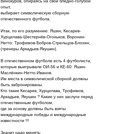
Винокуров, опираясь на свой бледно-голубой
опыт,
выбирает символическую сборную
отечественного футбола.
Итак, по его разумению: Яшин; Кесарев-
Хурцилава-Шестернёв-Огоньков; Воронин-
Нетто: Трофимов-Бобров-Стрельцов-Блохин;
(тренеры Аркадьев-Якушин).
В отечественном футболе есть 4 футболиста,
которые выигрывали ОИ-56 и КЕ-60: Яшин-
Маслёнкин-Нетто-Иванов.
Им места в символической сборной должны
быть забронированы.
Кто такие Кесарев, Хурцилава, Трофимов,
Аркадьев, Якушин ? Какие у них заслуги перед
отечественным футболом,
где за основу должны быть взяты
международные победы и международные
известности !!!
Значит надо менять: