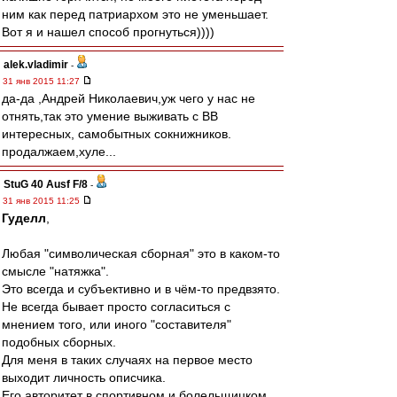
ним как перед патриархом это не уменьшает.
Вот я и нашел способ прогнуться))))
alek.vladimir
-
31 янв 2015 11:27
да-да ,Андрей Николаевич,уж чего у нас не
отнять,так это умение выживать с ВВ
интересных, самобытных сокнижников.
продалжаем,хуле...
StuG 40 Ausf F/8
-
31 янв 2015 11:25
Гуделл
,
Любая "символическая сборная" это в каком-то
смысле "натяжка".
Это всегда и субъективно и в чём-то предвзято.
Не всегда бывает просто согласиться с
мнением того, или иного "составителя"
подобных сборных.
Для меня в таких случаях на первое место
выходит личность описчика.
Его авторитет в спортивном и болельщицком