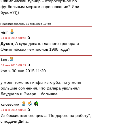
Олимпийский турнир – второсортное по
футбольным меркам соревнование? Или
будем?)))
Редактировалось 31 янв 2015 10:50
vjrif
-
31 янв 2015 08:58
Духон
, А куда девать главного тренера и
Олимпийских чемпионов 1988 года?
Los
-
31 янв 2015 08:49
knn » 30 янв 2015 11:20
у меня тоже нет инфы из клуба, но у меня
большие сомнения, что Валера увольнял
Лаудрапа и Эмери .. большие . .
словесник
-
31 янв 2015 08:28
Из бессистемного цикла "По дороге на работу",
с подачи ДиГа.