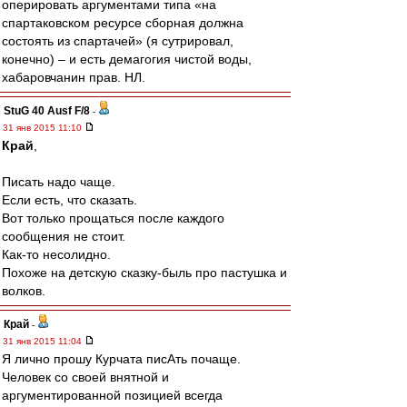
оперировать аргументами типа «на
спартаковском ресурсе сборная должна
состоять из спартачей» (я сутрировал,
конечно) – и есть демагогия чистой воды,
хабаровчанин прав. НЛ.
StuG 40 Ausf F/8
-
31 янв 2015 11:10
Край
,
Писать надо чаще.
Если есть, что сказать.
Вот только прощаться после каждого
сообщения не стоит.
Как-то несолидно.
Похоже на детскую сказку-быль про пастушка и
волков.
Край
-
31 янв 2015 11:04
Я лично прошу Курчата писАть почаще.
Человек со своей внятной и
аргументированной позицией всегда