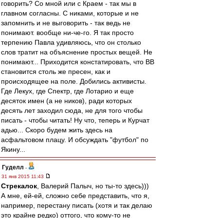
говорить? Со мной или с Краем - так мы в
главном согласны. С никами, которые и не
запомнить и не выговорить - так ведь не
понимают. вообще ни-че-го. Я так просто
терпению Павла удивляюсь, что он столько
слов тратит на объяснение простых вещей. Не
понимают... Приходится констатировать, что ВВ
становится столь же пресен, как и
происходящее на поле. Добились активисты.
Где Лекух, где Спектр, где Лотарио и еще
десяток имен (а не ников), ради которых
десять лет заходил сюда, не для того чтобы
писать - чтобы читать! Ну что, теперь и Курчат
адью... Скоро будем жить здесь на
асфальтовом плацу. И обсуждать "футбол" по
Якину...
Гуделл
-
31 янв 2015 11:43
Стрекалок
, Валерий Палыч, но ты-то здесь)))
А мне, ей-ей, сложно себе представить, что я,
например, перестану писать (хотя и так делаю
это крайне редко) оттого, что кому-то не