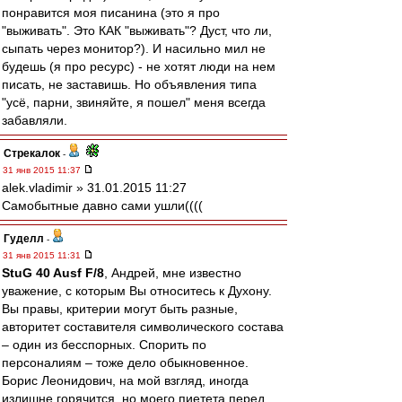
понравится моя писанина (это я про
"выживать". Это КАК "выживать"? Дуст, что ли,
сыпать через монитор?). И насильно мил не
будешь (я про ресурс) - не хотят люди на нем
писать, не заставишь. Но объявления типа
"усё, парни, звиняйте, я пошел" меня всегда
забавляли.
Стрекалок
-
31 янв 2015 11:37
alek.vladimir » 31.01.2015 11:27
Самобытные давно сами ушли((((
Гуделл
-
31 янв 2015 11:31
StuG 40 Ausf F/8
, Андрей, мне известно
уважение, с которым Вы относитесь к Духону.
Вы правы, критерии могут быть разные,
авторитет составителя символического состава
– один из бесспорных. Спорить по
персоналиям – тоже дело обыкновенное.
Борис Леонидович, на мой взгляд, иногда
излишне горячится, но моего пиетета перед