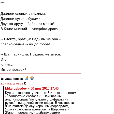
***
Диалоги слепых с глухими.
Диалоги сухих с бухими.
Друг по другу -- бабах из мрака!
В Книге мнений -- гипербол драка.
-- Стойте, братцы! Ведь вы же оба --
Красно-белые -- аж до гроба!
-- Ша, парнишка. Поздняк метаться.
Это
Книжка
Интерпретаций!
из Хабаровска
-
31 янв 2015 08:12
Mike Lebedev » 30 янв 2015 17:40
Курчат, конечно, уникален. Читаешь, в целом
- "полностью согласен". Начинаешь
анализировать "попунктно с цифрами на
руках" - ни единой точки сбора. В частности,
я не считаю Дзюбу хорошим форвардом,
Якина - херовым тренером, а Широкова и
Жано - последними действующими