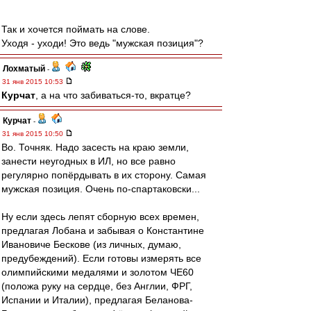
Так и хочется поймать на слове.
Уходя - уходи! Это ведь "мужская позиция"?
Лохматый
-
31 янв 2015 10:53
Курчат
, а на что забиваться-то, вкратце?
Курчат
-
31 янв 2015 10:50
Во. Точняк. Надо засесть на краю земли,
занести неугодных в ИЛ, но все равно
регулярно попёрдывать в их сторону. Самая
мужская позиция. Очень по-спартаковски...
Ну если здесь лепят сборную всех времен,
предлагая Лобана и забывая о Константине
Ивановиче Бескове (из личных, думаю,
предубеждений). Если готовы измерять все
олимпийскими медалями и золотом ЧЕ60
(положа руку на сердце, без Англии, ФРГ,
Испании и Италии), предлагая Беланова-