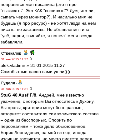
понравится моя писанина (это я про
"выживать". Это КАК "выживать"? Дуст, что ли,
сыпать через монитор?). И насильно мил не
будешь (я про ресурс) - не хотят люди на нем
писать, не заставишь. Но объявления типа
"усё, парни, звиняйте, я пошел" меня всегда
забавляли.
Стрекалок
-
31 янв 2015 11:37
alek.vladimir » 31.01.2015 11:27
Самобытные давно сами ушли((((
Гуделл
-
31 янв 2015 11:31
StuG 40 Ausf F/8
, Андрей, мне известно
уважение, с которым Вы относитесь к Духону.
Вы правы, критерии могут быть разные,
авторитет составителя символического состава
– один из бесспорных. Спорить по
персоналиям – тоже дело обыкновенное.
Борис Леонидович, на мой взгляд, иногда
излишне горячится, но моего пиетета перед