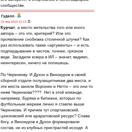
сообществе.
Гуделл
-
31 янв 2015 11:13
Курчат
, а место жительства того или иного
автора – это что, критерий? Или это
проявление снобизма столичной штучки? Как
раз использовать такие «аргументы» – и есть
подпердывание в чистом, точнее, грязном
виде. Засадили юзера в ИЛ – значит, видимо,
неинтересен, ничего не попишешь.
По Черенкову. И Духон и Винокуров в своей
сборной отдали полузащитникам два места, и
эти места заняли Воронин и Нетто – это они-то
ниже Черенкова????. Нет в этой команде,
например, Буряка и Кипиани, которых по
футбольным меркам лично я ставлю выше
Черенкова. И причем тут спартаковский,
цээсковский или араратовский ресурс? Слава
богу, и Винокуров и Духон формировали
состав, не из клубных пристрастий исходя. А