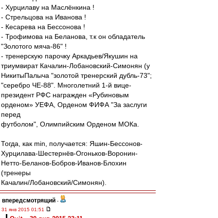
- Хурцилаву на Маслёнкина !
- Стрельцова на Иванова !
- Кесарева на Бессонова !
- Трофимова на Беланова, т.к он обладатель
"Золотого мяча-86" !
- тренерскую парочку Аркадьев/Якушин на
триумвират Качалин-Лобановский-Симонян (у
НикитыПалыча "золотой тренерский дубль-73";
"серебро ЧЕ-88". Многолетний 1-й вице-
президент РФС награжден «Рубиновым
орденом» УЕФА, Орденом ФИФА "За заслуги
перед
футболом", Олимпийским Орденом МОКа.
Тогда, как min, получается: Яшин-Бессонов-
Хурцилава-Шестернёв-Огоньков-Воронин-
Нетто-Беланов-Бобров-Иванов-Блохин
(тренеры
Качалин/Лобановский/Симонян).
впередсмотрящий
-
31 янв 2015 01:51