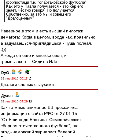
форпостами т.н. "спартаковского футбола"
Как это у Павла получается - это хер его
знает, честно говоря! Но получается
Собственно, за это мы и зовем его
"Драгоценным"
Наверное,в этом и есть высший пилотаж
демагога: Когда в целом, вроде как, правильно,
а задумаешься-приглядишься - чушь полная.
:)))
А когда он еще и многословен, и
громогласен.... Сидит в ИЛе.
DyG
-
31 янв 2015 06:11
Диалоги слепых с глухими...
Духон
-
31 янв 2015 04:29
Как-то мимо внимание ВВ проскочила
информация с сайта РФС от 27.01.15
"От Яшина до Блохина. Символическая
сборная отечественного футбола", где
proдынамовский журналист Валерий