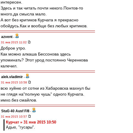
интересен.
Здесь и так читать почти некого.Понтов-то
много,да смысла мало.
А вот без критиков Курчата я прекрасно
обойдусь.Как и вообще без любых критиков.
azvent
-
31 янв 2015 11:02
Доброе утро.
Как можно алкаша Бессонова здесь
упоминать? Этот урод постоянно Черенкова
калечил.
alek.vladimir
-
31 янв 2015 10:58
всю хуйню от сотни из Хабаровска махнул бы
не глядя на"полную чушь" одного Курчата.
имхо.без смайлов.
StuG 40 Ausf F/8
-
31 янв 2015 10:57
Курчат » 31 янв 2015 10:50
Адью, "гусары".