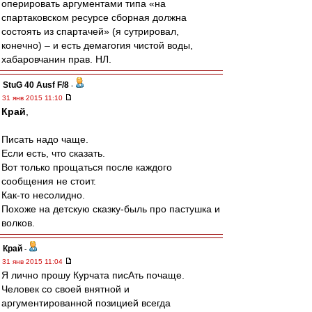
оперировать аргументами типа «на
спартаковском ресурсе сборная должна
состоять из спартачей» (я сутрировал,
конечно) – и есть демагогия чистой воды,
хабаровчанин прав. НЛ.
StuG 40 Ausf F/8
-
31 янв 2015 11:10
Край
,
Писать надо чаще.
Если есть, что сказать.
Вот только прощаться после каждого
сообщения не стоит.
Как-то несолидно.
Похоже на детскую сказку-быль про пастушка и
волков.
Край
-
31 янв 2015 11:04
Я лично прошу Курчата писАть почаще.
Человек со своей внятной и
аргументированной позицией всегда