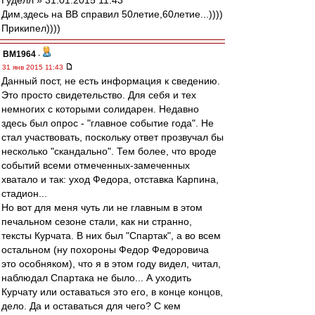
Гуделл » 31.01.2015 11:43
Дим,здесь на ВВ справил 50летие,60летие...))))
Прикипел))))
BM1964
-
31 янв 2015 11:43
Данный пост, не есть информация к сведению.
Это просто свидетельство. Для себя и тех
немногих с которыми солидарен. Недавно
здесь был опрос - "главное событие года". Не
стал участвовать, поскольку ответ прозвучал бы
несколько "скандально". Тем более, что вроде
событий всеми отмеченных-замеченных
хватало и так: уход Федора, отставка Карпина,
стадион...
Но вот для меня чуть ли не главным в этом
печальном сезоне стали, как ни странно,
тексты Курчата. В них был "Спартак", а во всем
остальном (ну похороны Федор Федоровича
это особняком), что я в этом году видел, читал,
наблюдал Спартака не было... А уходить
Курчату или оставаться это его, в конце концов,
дело. Да и оставаться для чего? С кем