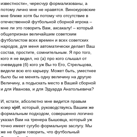
известности», чересчур формализованы, а
потому лично мне не нравятся. Винокуровские
мне ближе хотя бы потому что отсутствие в
отечественной футбольной сборной игрока –
мне ли это говорить Вам, аксакалу! – который
общепризнан величайшим советским
футболистом всех времен и всех советских
народов, для меня автоматически делает Ваш
состав, простите, сомнительным. Я про того,
кого я не видел, но (а) про кого слышал от
очевидцев (б) кого уж Вы-то Его, Стрельцова,
видели всю его карьеру. Может быть, уместнее
было бы не менять одну величину на другую
Величину, а подыскать место в Вашей сборной
и для Иванова, и для Эдуарда Анатольевича?
И, кстати, абсолютно мне видится правым
юзер
vjrif
, который, руководствуясь Вашим же
формальным подходом, совершенно логично
указал Вам на тренера Бышовца, который уж
точно имеет сугубо формальную заслугу. Мы
же не будем говорить, что футбольный