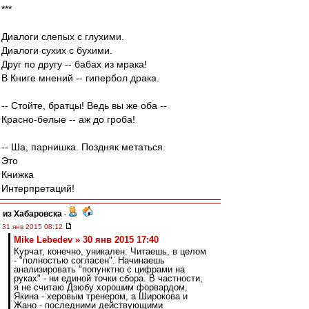
***
Диалоги слепых с глухими.
Диалоги сухих с бухими.
Друг по другу -- бабах из мрака!
В Книге мнений -- гипербол драка.
-- Стойте, братцы! Ведь вы же оба --
Красно-белые -- аж до гроба!
-- Ша, парнишка. Поздняк метаться.
Это
Книжка
Интерпретаций!
из Хабаровска
-
31 янв 2015 08:12
Mike Lebedev » 30 янв 2015 17:40
Курчат, конечно, уникален. Читаешь, в целом
- "полностью согласен". Начинаешь
анализировать "попунктно с цифрами на
руках" - ни единой точки сбора. В частности,
я не считаю Дзюбу хорошим форвардом,
Якина - херовым тренером, а Широкова и
Жано - последними действующими