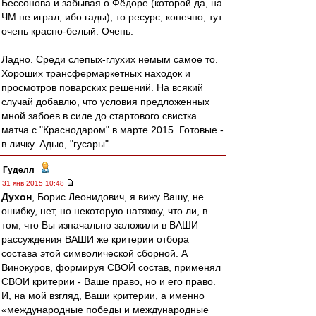
Бессонова и забывая о Фёдоре (которой да, на
ЧМ не играл, ибо гады), то ресурс, конечно, тут
очень красно-белый. Очень.
Ладно. Среди слепых-глухих немым самое то.
Хороших трансфермаркетных находок и
просмотров поварских решений. На всякий
случай добавлю, что условия предложенных
мной забоев в силе до стартового свистка
матча с "Краснодаром" в марте 2015. Готовые -
в личку. Адью, "гусары".
Гуделл
-
31 янв 2015 10:48
Духон
, Борис Леонидович, я вижу Вашу, не
ошибку, нет, но некоторую натяжку, что ли, в
том, что Вы изначально заложили в ВАШИ
рассуждения ВАШИ же критерии отбора
состава этой символической сборной. А
Винокуров, формируя СВОЙ состав, применял
СВОИ критерии - Ваше право, но и его право.
И, на мой взгляд, Ваши критерии, а именно
«международные победы и международные