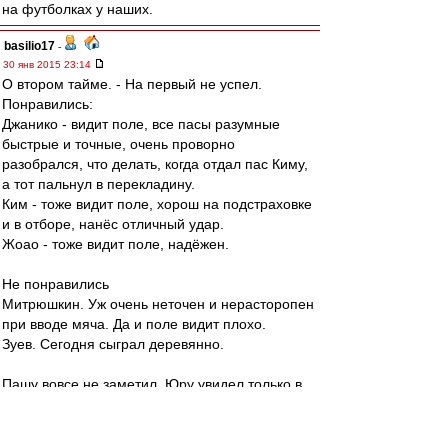
на футболках у наших.
basilio17
-
30 янв 2015 23:14
О втором тайме. - На первый не успел.
Понравились:
Джанико - видит поле, все пасы разумные
быстрые и точные, очень проворно
разобрался, что делать, когда отдал пас Киму,
а тот пальнул в перекладину.
Ким - тоже видит поле, хорош на подстраховке
и в отборе, нанёс отличный удар.
Жоао - тоже видит поле, надёжен.
Не понравились
Митрюшкин. Уж очень неточен и нерасторопен
при вводе мяча. Да и поле видит плохо.
Зуев. Сегодня сыграл деревянно.
Пашу вовсе не заметил. Юру увидел только в
последние минут пять. Дзюба тоже затерялся.
RoughBoy
-