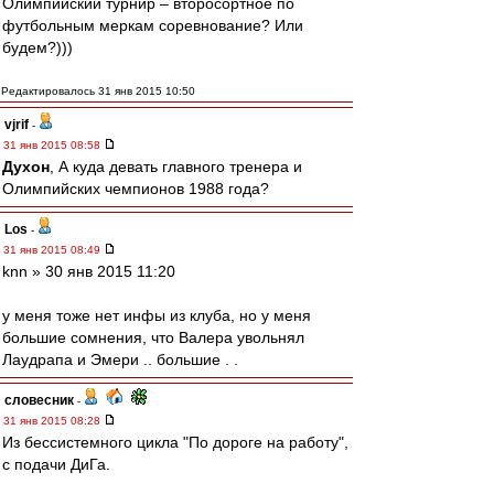
Олимпийский турнир – второсортное по
футбольным меркам соревнование? Или
будем?)))
Редактировалось 31 янв 2015 10:50
vjrif
-
31 янв 2015 08:58
Духон
, А куда девать главного тренера и
Олимпийских чемпионов 1988 года?
Los
-
31 янв 2015 08:49
knn » 30 янв 2015 11:20
у меня тоже нет инфы из клуба, но у меня
большие сомнения, что Валера увольнял
Лаудрапа и Эмери .. большие . .
словесник
-
31 янв 2015 08:28
Из бессистемного цикла "По дороге на работу",
с подачи ДиГа.