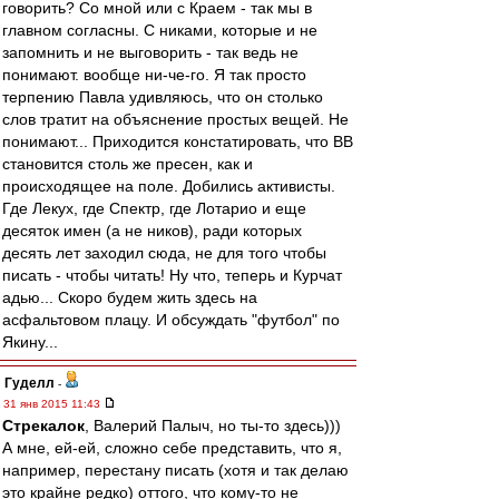
говорить? Со мной или с Краем - так мы в
главном согласны. С никами, которые и не
запомнить и не выговорить - так ведь не
понимают. вообще ни-че-го. Я так просто
терпению Павла удивляюсь, что он столько
слов тратит на объяснение простых вещей. Не
понимают... Приходится констатировать, что ВВ
становится столь же пресен, как и
происходящее на поле. Добились активисты.
Где Лекух, где Спектр, где Лотарио и еще
десяток имен (а не ников), ради которых
десять лет заходил сюда, не для того чтобы
писать - чтобы читать! Ну что, теперь и Курчат
адью... Скоро будем жить здесь на
асфальтовом плацу. И обсуждать "футбол" по
Якину...
Гуделл
-
31 янв 2015 11:43
Стрекалок
, Валерий Палыч, но ты-то здесь)))
А мне, ей-ей, сложно себе представить, что я,
например, перестану писать (хотя и так делаю
это крайне редко) оттого, что кому-то не