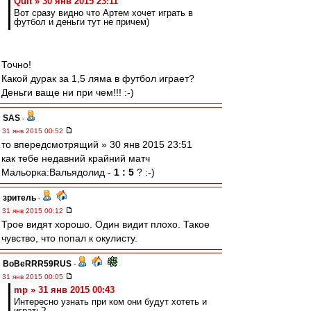
Quit » 30 янв 2015 23:11
Вот сразу видно что Артем хочет играть в
футбол и деньги тут не причем)
Точно!
Какой дурак за 1,5 ляма в футбол играет?
Деньги ваще ни при чем!!! :-)
SAS
-
31 янв 2015 00:52
то впередсмотрящий » 30 янв 2015 23:51
как тебе недавний крайний матч
Мальорка:Вальядолид -
1 : 5
? :-)
зpитель
-
31 янв 2015 00:12
Трое видят хорошо. Один видит плохо. Такое
чувство, что попал к окулисту.
BoBeRRR59RUS
-
31 янв 2015 00:05
mp » 31 янв 2015 00:43
Интересно узнать при ком они будут хотеть и
играть?