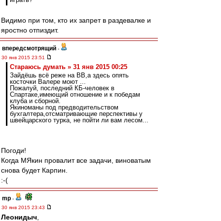
Видимо при том, кто их запрет в раздевалке и
яростно отпиздит.
впередсмотрящий
-
30 янв 2015 23:51
Стараюсь думать » 31 янв 2015 00:25
Зайдёшь всё реже на ВВ,а здесь опять
косточки Валере моют ...
Пожалуй, последний КБ-человек в
Спартаке,имеющий отношение и к победам
клуба и сборной.
Якиноманы под предводительством
бухгалтера,отсматривающие перспективы у
швейцарского турка, не пойти ли вам лесом...
Погоди!
Когда МЯкин провалит все задачи, виноватым
снова будет Карпин.
:-(
mp
-
30 янв 2015 23:43
Леонидыч
,