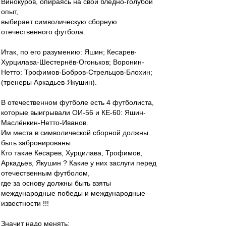
Винокуров, опираясь на свой бледно-голубой
опыт,
выбирает символическую сборную
отечественного футбола.
Итак, по его разумению: Яшин; Кесарев-
Хурцилава-Шестернёв-Огоньков; Воронин-
Нетто: Трофимов-Бобров-Стрельцов-Блохин;
(тренеры Аркадьев-Якушин).
В отечественном футболе есть 4 футболиста,
которые выигрывали ОИ-56 и КЕ-60: Яшин-
Маслёнкин-Нетто-Иванов.
Им места в символической сборной должны
быть забронированы.
Кто такие Кесарев, Хурцилава, Трофимов,
Аркадьев, Якушин ? Какие у них заслуги перед
отечественным футболом,
где за основу должны быть взяты
международные победы и международные
известности !!!
Значит надо менять: