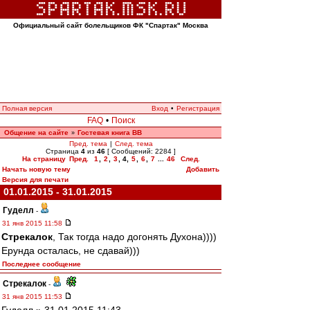
Официальный сайт болельщиков ФК "Спартак" Москва
Полная версия
Вход
•
Регистрация
FAQ
•
Поиск
Общение на сайте
Гостевая книга ВВ
»
Пред. тема
|
След. тема
Страница
4
из
46
[ Сообщений: 2284 ]
На страницу
Пред.
1
,
2
,
3
,
4
,
5
,
6
,
7
...
46
След.
Начать новую тему
Добавить
Версия для печати
01.01.2015 - 31.01.2015
Гуделл
-
31 янв 2015 11:58
Стрекалок
, Так тогда надо догонять Духона))))
Ерунда осталась, не сдавай)))
Последнее сообщение
Стрекалок
-
31 янв 2015 11:53