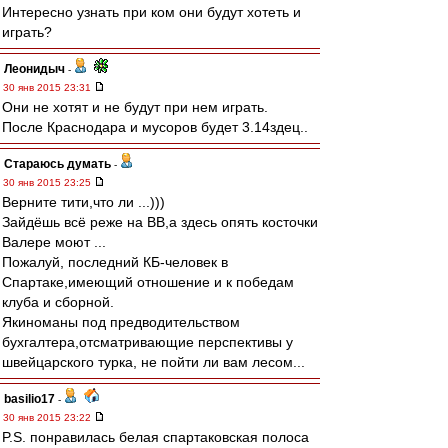
Интересно узнать при ком они будут хотеть и
играть?
Леонидыч
-
30 янв 2015 23:31
Они не хотят и не будут при нем играть.
После Краснодара и мусоров будет 3.14здец..
Стараюсь думать
-
30 янв 2015 23:25
Верните тити,что ли ...)))
Зайдёшь всё реже на ВВ,а здесь опять косточки
Валере моют ...
Пожалуй, последний КБ-человек в
Спартаке,имеющий отношение и к победам
клуба и сборной.
Якиноманы под предводительством
бухгалтера,отсматривающие перспективы у
швейцарского турка, не пойти ли вам лесом...
basilio17
-
30 янв 2015 23:22
P.S. понравилась белая спартаковская полоса