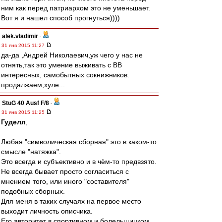
ним как перед патриархом это не уменьшает.
Вот я и нашел способ прогнуться))))
alek.vladimir
-
31 янв 2015 11:27
да-да ,Андрей Николаевич,уж чего у нас не
отнять,так это умение выживать с ВВ
интересных, самобытных сокнижников.
продалжаем,хуле...
StuG 40 Ausf F/8
-
31 янв 2015 11:25
Гуделл
,
Любая "символическая сборная" это в каком-то
смысле "натяжка".
Это всегда и субъективно и в чём-то предвзято.
Не всегда бывает просто согласиться с
мнением того, или иного "составителя"
подобных сборных.
Для меня в таких случаях на первое место
выходит личность описчика.
Его авторитет в спортивном и болельщицком