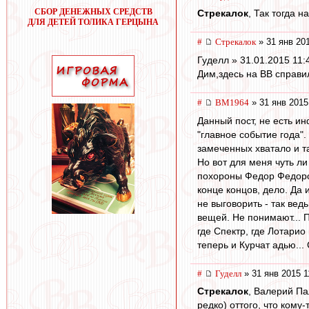
СБОР ДЕНЕЖНЫХ СРЕДСТВ
Стрекалок
, Так тогда н
ДЛЯ ДЕТЕЙ ТОЛИКА ГЕРЦЫНА
#
Стрекалок
» 31 янв 201
Гуделл » 31.01.2015 11:
Дим,здесь на ВВ справил
#
BM1964
» 31 янв 2015
Данный пост, не есть и
"главное событие года".
замеченных хватало и та
Но вот для меня чуть ли
похороны Федор Федорови
конце концов, дело. Да 
не выговорить - так вед
вещей. Не понимают... П
где Спектр, где Лотарио
теперь и Курчат адью...
#
Гуделл
» 31 янв 2015 1
Стрекалок
, Валерий Па
редко) оттого, что кому