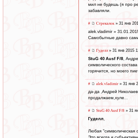
мил не будешь (я про ре
забавляли.
#
Стрекалок
» 31 янв 201
alek.vladimir » 31.01.201
Самобытные давно сами
#
Гуделл
» 31 янв 2015 1
StuG 40 Ausf F/8
, Андр
символического состава
горячится, но моего пие
#
alek.vladimir
» 31 янв 2
да-да ,Андрей Николаев
продалжаем,хуле...
#
StuG 40 Ausf F/8
» 31 я
Гуделл
,
Любая "символическая с
Это всегда и субъективн