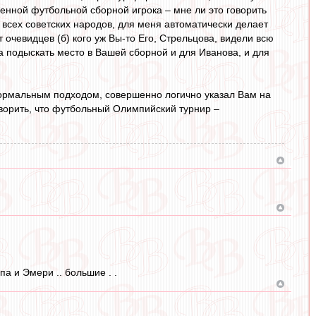
венной футбольной сборной игрока – мне ли это говорить
всех советских народов, для меня автоматически делает
т очевидцев (б) кого уж Вы-то Его, Стрельцова, видели всю
а подыскать место в Вашей сборной и для Иванова, и для
формальным подходом, совершенно логично указал Вам на
ворить, что футбольный Олимпийский турнир –
а и Эмери .. большие . .