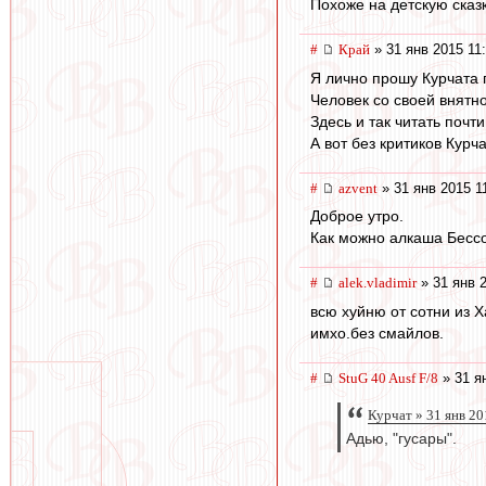
Похоже на детскую сказк
#
Край
» 31 янв 2015 11
Я лично прошу Курчата 
Человек со своей внятн
Здесь и так читать почт
А вот без критиков Курч
#
azvent
» 31 янв 2015 1
Доброе утро.
Как можно алкаша Бессо
#
alek.vladimir
» 31 янв 
всю хуйню от сотни из 
имхо.без смайлов.
#
StuG 40 Ausf F/8
» 31 я
Курчат » 31 янв 20
Адью, "гусары".