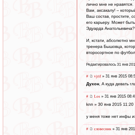
лично мне не нравятся.
Вам, аксакалу! – котор
Ваш состав, простите, с
его карьеру. Может быт
Эдуарда Анатольевича?
И, кстати, абсолютно м
тренера Бышовца, котор
второсортное по футбо
Редактировалось 31 янв 201
#
vjrif
» 31 янв 2015 08:
Духон
, А куда девать 
#
Los
» 31 янв 2015 08:4
knn » 30 янв 2015 11:20
у меня тоже нет инфы и
#
словесник
» 31 янв 201