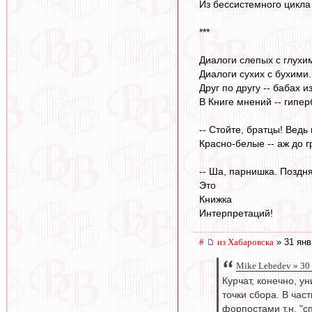
Из бессистемного цикла 
***
Диалоги слепых с глухи
Диалоги сухих с бухими.
Друг по другу -- бабах и
В Книге мнений -- гипер
-- Стойте, братцы! Ведь 
Красно-белые -- аж до г
-- Ша, парнишка. Поздня
Это
Книжка
Интерпретаций!
#
из Хабаровска
» 31 янв
Mike Lebedev » 30
Курчат, конечно, у
точки сбора. В ча
форпостами т.н. "с