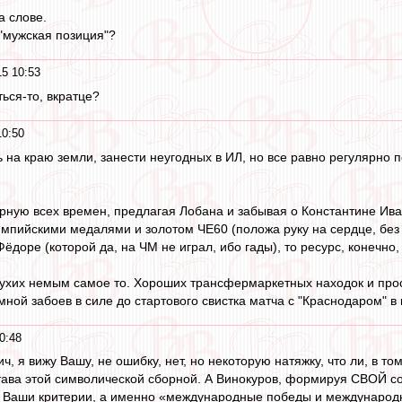
а слове.
 "мужская позиция"?
15 10:53
ться-то, вкратце?
10:50
ь на краю земли, занести неугодных в ИЛ, но все равно регулярно
орную всех времен, предлагая Лобана и забывая о Константине Ива
импийскими медалями и золотом ЧЕ60 (положа руку на сердце, без 
ёдоре (которой да, на ЧМ не играл, ибо гады), то ресурс, конечно,
ухих немым самое то. Хороших трансфермаркетных находок и прос
ой забоев в силе до стартового свистка матча с "Краснодаром" в ма
0:48
ич, я вижу Вашу, не ошибку, нет, но некоторую натяжку, что ли, в
тава этой символической сборной. А Винокуров, формируя СВОЙ со
д, Ваши критерии, а именно «международные победы и международ