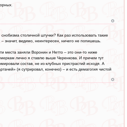
борных.
ие снобизма столичной штучки? Как раз использовать такие
 – значит, видимо, неинтересен, ничего не попишешь.
ти места заняли Воронин и Нетто – это они-то ниже
 меркам лично я ставлю выше Черенкова. И причем тут
рмировали состав, не из клубных пристрастий исходя. А
тачей» (я сутрировал, конечно) – и есть демагогия чистой