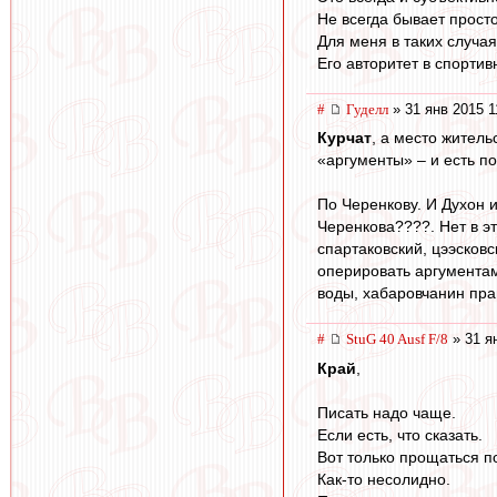
Не всегда бывает просто
Для меня в таких случа
Его авторитет в спорти
#
Гуделл
» 31 янв 2015 1
Курчат
, а место житель
«аргументы» – и есть п
По Черенкову. И Духон 
Черенкова????. Нет в э
спартаковский, цээсковс
оперировать аргументам
воды, хабаровчанин пра
#
StuG 40 Ausf F/8
» 31 я
Край
,
Писать надо чаще.
Если есть, что сказать.
Вот только прощаться п
Как-то несолидно.