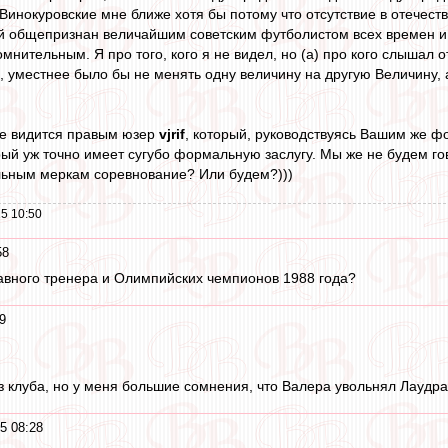
 Винокуровские мне ближе хотя бы потому что отсутствие в отечест
ый общепризнан величайшим советским футболистом всех времен и 
омнительным. Я про того, кого я не видел, но (а) про кого слышал о
ь, уместнее было бы не менять одну величину на другую Величину, 
не видится правым юзер
vjrif
, который, руководствуясь Вашим же 
ый уж точно имеет сугубо формальную заслугу. Мы же не будем го
льным меркам соревнование? Или будем?)))
5 10:50
58
главного тренера и Олимпийских чемпионов 1988 года?
9
з клуба, но у меня большие сомнения, что Валера увольнял Лаудрап
5 08:28