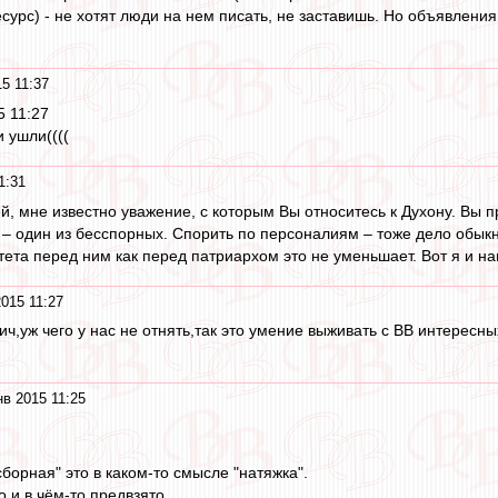
сурс) - не хотят люди на нем писать, не заставишь. Но объявления 
5 11:37
5 11:27
 ушли((((
1:31
ей, мне известно уважение, с которым Вы относитесь к Духону. Вы п
 – один из бесспорных. Спорить по персоналиям – тоже дело обыкн
тета перед ним как перед патриархом это не уменьшает. Вот я и на
015 11:27
ич,уж чего у нас не отнять,так это умение выживать с ВВ интересн
нв 2015 11:25
борная" это в каком-то смысле "натяжка".
о и в чём-то предвзято.