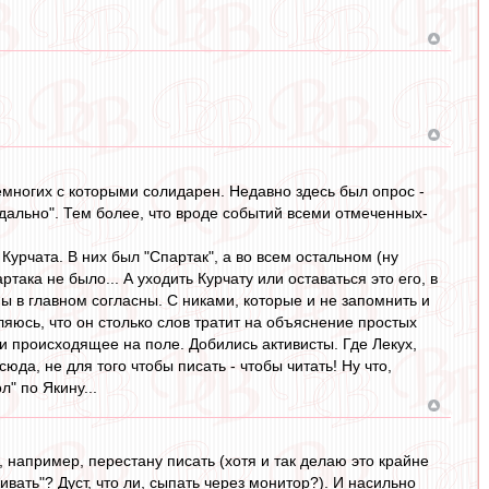
емногих с которыми солидарен. Недавно здесь был опрос -
андально". Тем более, что вроде событий всеми отмеченных-
 Курчата. В них был "Спартак", а во всем остальном (ну
ака не было... А уходить Курчату или оставаться это его, в
мы в главном согласны. С никами, которые и не запомнить и
ляюсь, что он столько слов тратит на объяснение простых
 и происходящее на поле. Добились активисты. Где Лекух,
юда, не для того чтобы писать - чтобы читать! Ну что,
" по Якину...
я, например, перестану писать (хотя и так делаю это крайне
ивать"? Дуст, что ли, сыпать через монитор?). И насильно