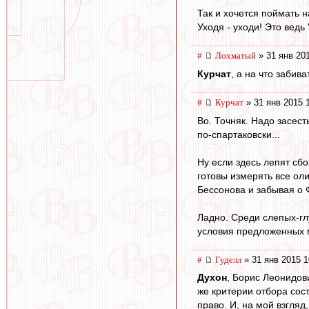
Так и хочется поймать н
Уходя - уходи! Это ведь
#
Лохматый
» 31 янв 20
Курчат
, а на что забива
#
Курчат
» 31 янв 2015 
Во. Точняк. Надо засест
по-спартаковски...
Ну если здесь лепят сб
готовы измерять все ол
Бессонова и забывая о Ф
Ладно. Среди слепых-гл
условия предложенных мн
#
Гуделл
» 31 янв 2015 1
Духон
, Борис Леонидов
же критерии отбора сос
право. И, на мой взгля