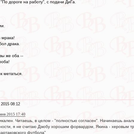
"По дороге на работу", с подачи ДиГа.
ми.
з мрака!
бол драка.
вы же оба --
роба!
к метаться.
 2015 08:12
 янв 2015 17:40
никален. Читаешь, в целом - "полностью согласен". Начинаешь анал
стности, я не считаю Дзюбу хорошим форвардом, Якина - херовым
партаковского футбола"