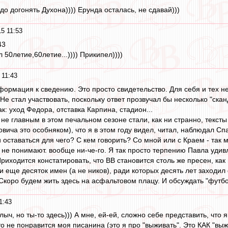
адо догонять Духона)))) Ерунда осталась, не сдавай)))
5 11:53
43
 50летие,60летие...)))) Прикипел))))
 11:43
нформация к сведению. Это просто свидетельство. Для себя и тех н
 Не стал участвовать, поскольку ответ прозвучал бы несколько "ск
к: уход Федора, отставка Карпина, стадион...
 не главным в этом печальном сезоне стали, как ни странно, тексты
ча это особняком), что я в этом году видел, читал, наблюдал Спарт
и оставаться для чего? С кем говорить? Со мной или с Краем - так 
ь не понимают. вообще ни-че-го. Я так просто терпению Павла удив
риходится констатировать, что ВВ становится столь же пресен, как
 и еще десяток имен (а не ников), ради которых десять лет заходил с
 Скоро будем жить здесь на асфальтовом плацу. И обсуждать "футбол
1:43
лыч, но ты-то здесь))) А мне, ей-ей, сложно себе представить, что 
-то не понравится моя писанина (это я про "выживать". Это КАК "выж