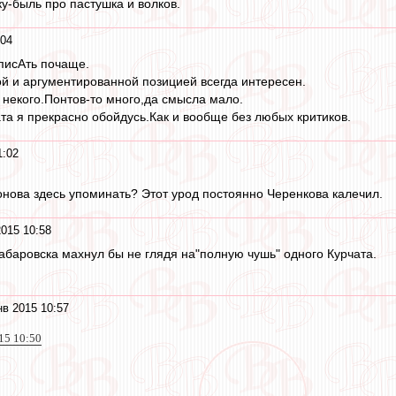
у-быль про пастушка и волков.
:04
писАть почаще.
ой и аргументированной позицией всегда интересен.
и некого.Понтов-то много,да смысла мало.
ата я прекрасно обойдусь.Как и вообще без любых критиков.
1:02
нова здесь упоминать? Этот урод постоянно Черенкова калечил.
2015 10:58
Хабаровска махнул бы не глядя на"полную чушь" одного Курчата.
нв 2015 10:57
15 10:50