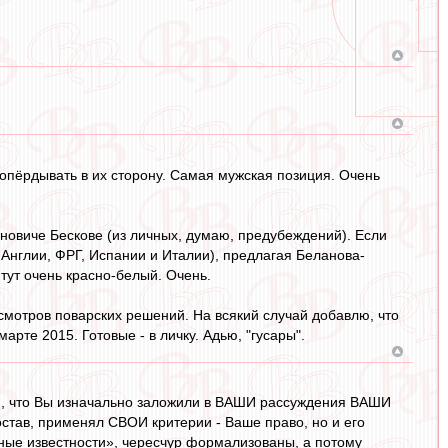
 попёрдывать в их сторону. Самая мужская позиция. Очень
новиче Бескове (из личных, думаю, предубеждений). Если
Англии, ФРГ, Испании и Италии), предлагая Беланова-
 тут очень красно-белый. Очень.
мотров поварских решений. На всякий случай добавлю, что
рте 2015. Готовые - в личку. Адью, "гусары".
 том, что Вы изначально заложили в ВАШИ рассуждения ВАШИ
став, применял СВОИ критерии - Ваше право, но и его
ные известности», чересчур формализованы, а потому