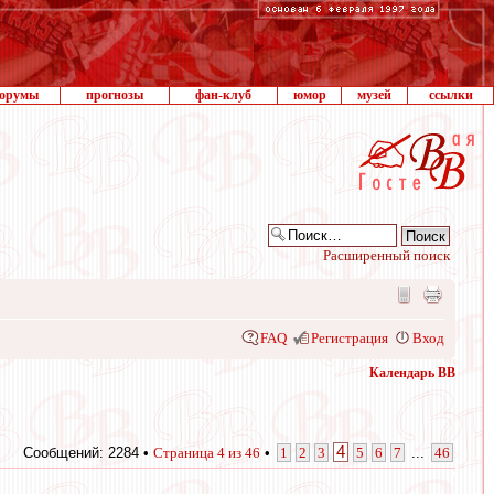
орумы
прогнозы
фан-клуб
юмор
музей
ссылки
Расширенный поиск
FAQ
Регистрация
Вход
Календарь ВВ
4
Сообщений: 2284 •
Страница
4
из
46
•
1
2
3
5
6
7
...
46