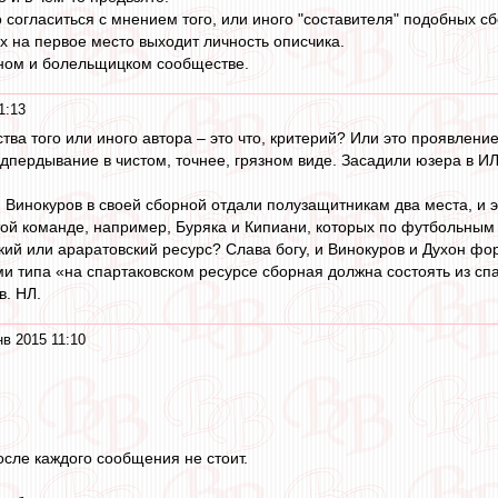
 согласиться с мнением того, или иного "составителя" подобных с
ях на первое место выходит личность описчика.
вном и болельщицком сообществе.
1:13
ства того или иного автора – это что, критерий? Или это проявлен
одпердывание в чистом, точнее, грязном виде. Засадили юзера в ИЛ
и Винокуров в своей сборной отдали полузащитникам два места, и э
той команде, например, Буряка и Кипиани, которых по футбольным
кий или араратовский ресурс? Слава богу, и Винокуров и Духон фо
и типа «на спартаковском ресурсе сборная должна состоять из спар
в. НЛ.
нв 2015 11:10
осле каждого сообщения не стоит.