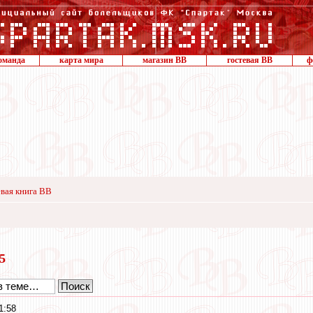
оманда
карта мира
магазин ВВ
гостевая ВВ
ф
вая книга ВВ
15
1:58