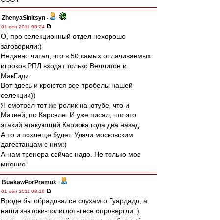
ZhenyaSinitsyn
-
01 сен 2011 08:24
О, про селекционный отдел нехорошо
заговорили:)
Недавно читал, что в 50 самых оплачиваемых
игроков РПЛ входят только Веллитон и
МакГиди.
Вот здесь и кроются все пробелы нашей
селекции))
Я смотрел тот же ролик на ютубе, что и
Матвей, по Карселе. И уже писал, что это
этакий атакующий Кариока года два назад.
А то и похлеще будет. Удачи московским
дагестанцам с ним:)
А нам тренера сейчас надо. Не только мое
мнение.
BuakawPorPramuk
-
01 сен 2011 08:19
Вроде бы обрадовался слухам о Гуардадо, а
наши знатоки-полиглоты все опровергли :)