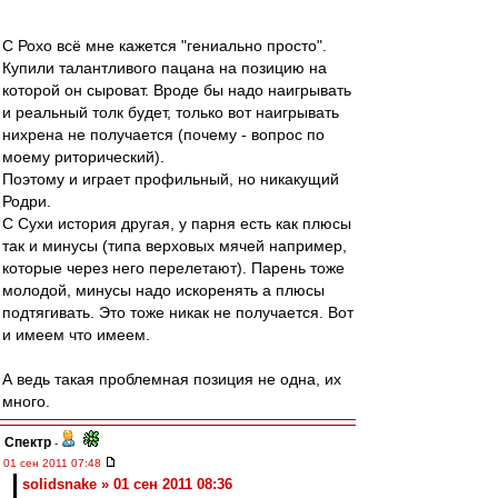
С Рохо всё мне кажется "гениально просто".
Купили талантливого пацана на позицию на
которой он сыроват. Вроде бы надо наигрывать
и реальный толк будет, только вот наигрывать
нихрена не получается (почему - вопрос по
моему риторический).
Поэтому и играет профильный, но никакущий
Родри.
С Сухи история другая, у парня есть как плюсы
так и минусы (типа верховых мячей например,
которые через него перелетают). Парень тоже
молодой, минусы надо искоренять а плюсы
подтягивать. Это тоже никак не получается. Вот
и имеем что имеем.
А ведь такая проблемная позиция не одна, их
много.
Спектр
-
01 сен 2011 07:48
solidsnake » 01 сен 2011 08:36