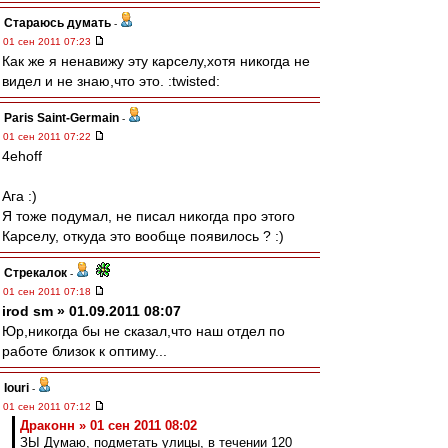
Стараюсь думать
-
01 сен 2011 07:23
Как же я ненавижу эту карселу,хотя никогда не
видел и не знаю,что это. :twisted:
Paris Saint-Germain
-
01 сен 2011 07:22
4ehoff
Ага :)
Я тоже подумал, не писал никогда про этого
Карселу, откуда это вообще появилось ? :)
Стрекалок
-
01 сен 2011 07:18
irod sm » 01.09.2011 08:07
Юр,никогда бы не сказал,что наш отдел по
работе близок к оптиму...
Iouri
-
01 сен 2011 07:12
Драконн » 01 сен 2011 08:02
ЗЫ Думаю, подметать улицы, в течении 120