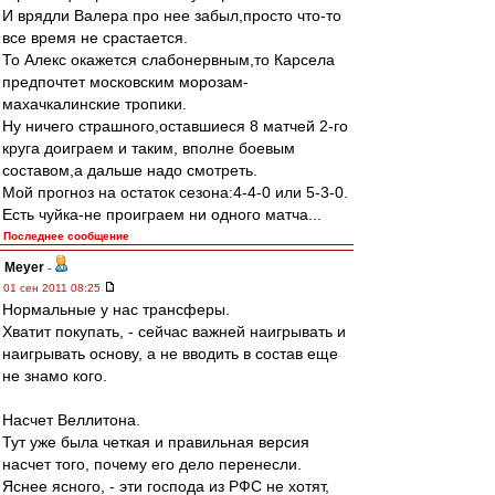
И врядли Валера про нее забыл,просто что-то
все время не срастается.
То Алекс окажется слабонервным,то Карсела
предпочтет московским морозам-
махачкалинские тропики.
Ну ничего страшного,оставшиеся 8 матчей 2-го
круга доиграем и таким, вполне боевым
составом,а дальше надо смотреть.
Мой прогноз на остаток сезона:4-4-0 или 5-3-0.
Есть чуйка-не проиграем ни одного матча...
Последнее сообщение
Meyer
-
01 сен 2011 08:25
Нормальные у нас трансферы.
Хватит покупать, - сейчас важней наигрывать и
наигрывать основу, а не вводить в состав еще
не знамо кого.
Насчет Веллитона.
Тут уже была четкая и правильная версия
насчет того, почему его дело перенесли.
Яснее ясного, - эти господа из РФС не хотят,