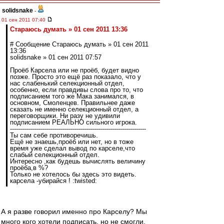
solidsnake
-
01 сен 2011 07:40
Стараюсь думать » 01 сен 2011 13:36
# Сообщение Стараюсь думать » 01 сен 2011
13:36
solidsnake » 01 сен 2011 07:57
Проёб Карсела или не проёб, будет видно
позже. Просто это ещё раз показало, что у
нас слабенький селекционный отдел,
особенно, если правдивы слова про то, что
подписанием того же Мака занимался, в
основном, Смоленцев. Правильнее даже
сказать не именно селекционный отдел, а
переговорщики. Ни разу не удивили
подписанием РЕАЛЬНО сильного игрока.
--------------------------------------------------------------------
Ты сам себе противоречишь.
Ещё не знаешь,проёб или нет, но в тоже
время уже сделал вывод по карселе,что
слабый селекционный отдел.
Интересно ,как будешь вычислять величину
проёба,в %?
Только не хотелось бы здесь это видеть.
карсела -убирайся ! :twisted:
А я разве говорил именно про Карселу? Мы
много кого хотели подписать, но не смогли.