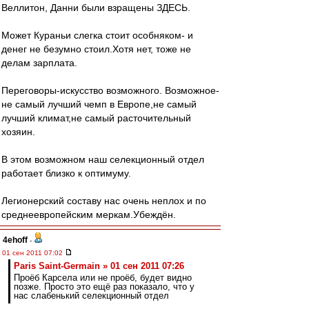
Веллитон, Данни были взращены ЗДЕСЬ.
Может Кураньи слегка стоит особняком- и
денег не безумно стоил.Хотя нет, тоже не
делам зарплата.
Переговоры-искусство возможного. Возможное-
не самый лучший чемп в Европе,не самый
лучший климат,не самый расточительный
хозяин.
В этом возможном наш селекционный отдел
работает близко к оптимуму.
Легионерский составу нас очень неплох и по
среднеевропейским меркам.Убеждён.
4ehoff
-
01 сен 2011 07:02
Paris Saint-Germain » 01 сен 2011 07:26
Проёб Карсела или не проёб, будет видно
позже. Просто это ещё раз показало, что у
нас слабенький селекционный отдел