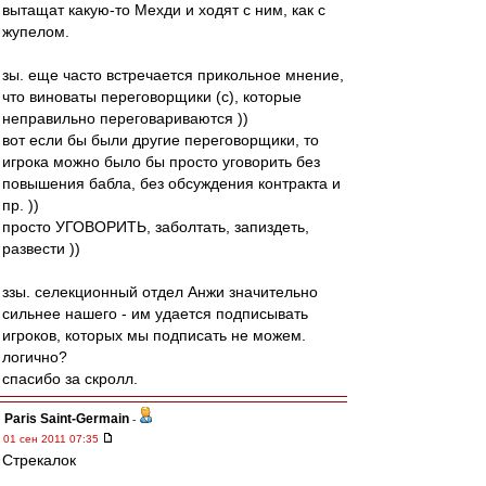
вытащат какую-то Мехди и ходят с ним, как с
жупелом.
зы. еще часто встречается прикольное мнение,
что виноваты переговорщики (с), которые
неправильно переговариваются ))
вот если бы были другие переговорщики, то
игрока можно было бы просто уговорить без
повышения бабла, без обсуждения контракта и
пр. ))
просто УГОВОРИТЬ, заболтать, запиздеть,
развести ))
ззы. селекционный отдел Анжи значительно
сильнее нашего - им удается подписывать
игроков, которых мы подписать не можем.
логично?
спасибо за скролл.
Paris Saint-Germain
-
01 сен 2011 07:35
Стрекалок