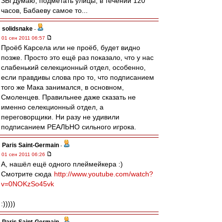
ЗЫ Думаю, подметать улицы, в течении 120
часов, Бабаеву самое то...
solidsnake
-
01 сен 2011 06:57
Проёб Карсела или не проёб, будет видно
позже. Просто это ещё раз показало, что у нас
слабенький селекционный отдел, особенно,
если правдивы слова про то, что подписанием
того же Мака занимался, в основном,
Смоленцев. Правильнее даже сказать не
именно селекционный отдел, а
переговорщики. Ни разу не удивили
подписанием РЕАЛЬНО сильного игрока.
Paris Saint-Germain
-
01 сен 2011 06:26
А, нашёл ещё одного плеймейкера :)
Смотрите сюда
http://www.youtube.com/watch?
v=0NOKzSo45vk
:)))))