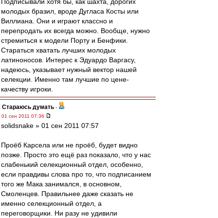
Подписывали хотя бы, как шахта, дорогих
молодых бразил, вроде Дугласа Косты или
Виллиана. Они и играют классно и
перепродать их всегда можно. Вообще, нужно
стремиться к модели Порту и Бенфики.
Стараться хватать лучших молодых
латиноносов. Интерес к Эдуардо Варгасу,
надеюсь, указывает нужный вектор нашей
селекции. Именно там лучшие по цене-
качеству игроки.
Стараюсь думать
-
01 сен 2011 07:36
solidsnake » 01 сен 2011 07:57
Проёб Карсела или не проёб, будет видно
позже. Просто это ещё раз показало, что у нас
слабенький селекционный отдел, особенно,
если правдивы слова про то, что подписанием
того же Мака занимался, в основном,
Смоленцев. Правильнее даже сказать не
именно селекционный отдел, а
переговорщики. Ни разу не удивили