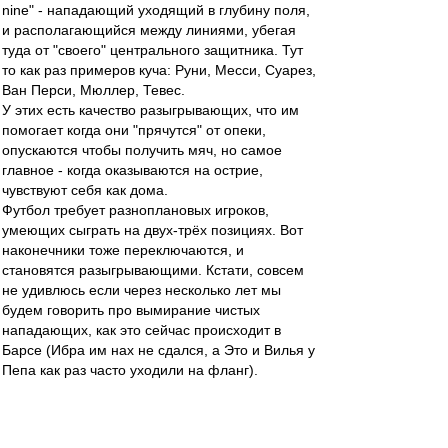
nine" - нападающий уходящий в глубину поля,
и располагающийся между линиями, убегая
туда от "своего" центрального защитника. Тут
то как раз примеров куча: Руни, Месси, Суарез,
Ван Перси, Мюллер, Тевес.
У этих есть качество разыгрывающих, что им
помогает когда они "прячутся" от опеки,
опускаются чтобы получить мяч, но самое
главное - когда оказываются на острие,
чувствуют себя как дома.
Футбол требует разноплановых игроков,
умеющих сыграть на двух-трёх позициях. Вот
наконечники тоже переключаются, и
становятся разыгрывающими. Кстати, совсем
не удивлюсь если через несколько лет мы
будем говорить про вымирание чистых
нападающих, как это сейчас происходит в
Барсе (Ибра им нах не сдался, а Это и Вилья у
Пепа как раз часто уходили на фланг).
В Реале совсем другое дело, имхо. Там как раз
остался плеймейкер Озил, но это он должен