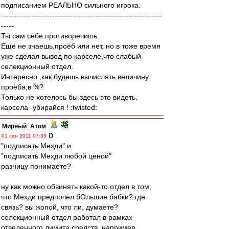
подписанием РЕАЛЬНО сильного игрока.
---------------------------------------------------------------
-----
Ты сам себе противоречишь.
Ещё не знаешь,проёб или нет, но в тоже время
уже сделал вывод по карселе,что слабый
селекционный отдел.
Интересно ,как будешь вычислять величину
проёба,в %?
Только не хотелось бы здесь это видеть.
карсела -убирайся ! :twisted:
Мирный_Атом
-
01 сен 2011 07:35
"подписать Мехди" и
"подписать Мехди любой ценой"
разницу понимаете?
ну как можно обвинять какой-то отдел в том,
что Мехди предпочел бОльшие бабки? где
связь? вы жопой, что ли, думаете?
селекционный отдел работал в рамках
отведенного лимита средств, например.