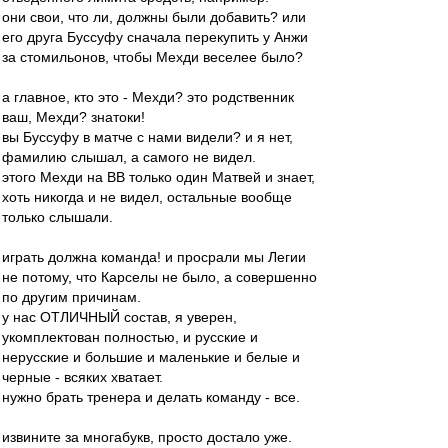
они свои, что ли, должны были добавить? или
его друга Буссуфу сначала перекупить у Анжи
за стомильонов, чтобы Мехди веселее было?
а главное, кто это - Мехди? это родственник
ваш, Мехди? знатоки!
вы Буссуфу в матче с нами видели? и я нет,
фамилию слышал, а самого не видел.
этого Мехди на ВВ только один Матвей и знает,
хоть никогда и не видел, остальные вообще
только слышали.
играть должна команда! и просрали мы Легии
не потому, что Карселы не было, а совершенно
по другим причинам.
у нас ОТЛИЧНЫЙ состав, я уверен,
укомплектован полностью, и русские и
нерусские и большие и маленькие и белые и
черные - всяких хватает.
нужно брать тренера и делать команду - все.
извините за многабукв, просто достало уже.