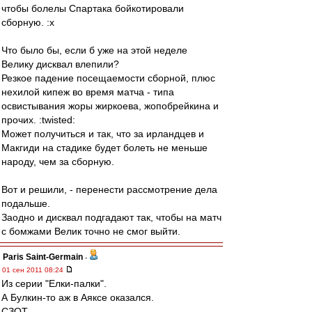
чтобы болелы Спартака бойкотировали
сборную. :x
Что было бы, если б уже на этой неделе
Велику дисквал влепили?
Резкое падение посещаемости сборной, плюс
нехилой кипеж во время матча - типа
освистывания жоры жиркоева, жопобрейкина и
прочих. :twisted:
Может получиться и так, что за ирландцев и
Макгиди на стадике будет болеть не меньше
народу, чем за сборную.
Вот и решили, - перенести рассмотрение дела
подальше.
Заодно и дисквал подгадают так, чтобы на матч
с бомжами Велик точно не смог выйти.
Paris Saint-Germain
-
01 сен 2011 08:24
Из серии "Елки-палки".
А Булкин-то аж в Аяксе оказался.
СЗОТ