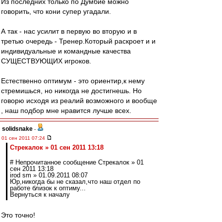
Из последних только по Думбие можно
говорить, что кони супер угадали.
А так - нас усилит в первую во вторую и в
третью очередь - Тренер.Который раскроет и и
индивидуальные и командные качества
СУЩЕСТВУЮЩИХ игроков.
Естественно оптимум - это ориентир,к нему
стремишься, но никогда не достигнешь. Но
говорю исходя из реалий возможного и вообще
, наш подбор мне нравится лучше всех.
solidsnake
-
01 сен 2011 07:24
Стрекалок » 01 сен 2011 13:18
# Непрочитанное сообщение Стрекалок » 01
сен 2011 13:18
irod sm » 01.09.2011 08:07
Юр,никогда бы не сказал,что наш отдел по
работе близок к оптиму...
Вернуться к началу
Это точно!