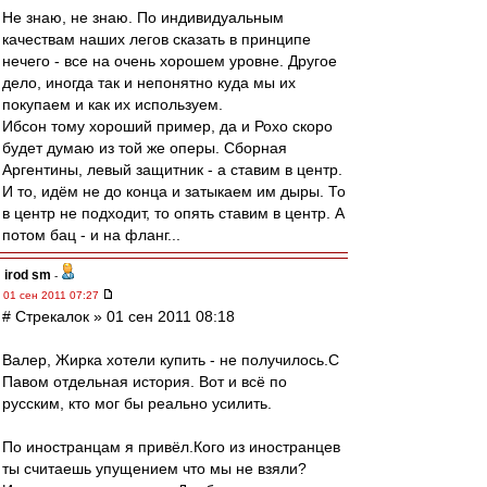
Не знаю, не знаю. По индивидуальным
качествам наших легов сказать в принципе
нечего - все на очень хорошем уровне. Другое
дело, иногда так и непонятно куда мы их
покупаем и как их используем.
Ибсон тому хороший пример, да и Рохо скоро
будет думаю из той же оперы. Сборная
Аргентины, левый защитник - а ставим в центр.
И то, идём не до конца и затыкаем им дыры. То
в центр не подходит, то опять ставим в центр. А
потом бац - и на фланг...
irod sm
-
01 сен 2011 07:27
# Стрекалок » 01 сен 2011 08:18
Валер, Жирка хотели купить - не получилось.С
Павом отдельная история. Вот и всё по
русским, кто мог бы реально усилить.
По иностранцам я привёл.Кого из иностранцев
ты считаешь упущением что мы не взяли?