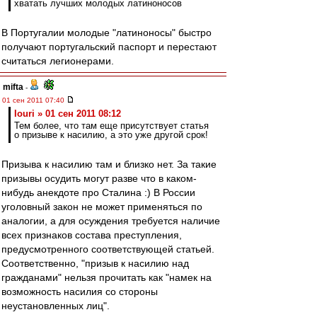
хватать лучших молодых латиноносов
В Португалии молодые "латиноносы" быстро
получают португальский паспорт и перестают
считаться легионерами.
mifta
-
01 сен 2011 07:40
Iouri » 01 сен 2011 08:12
Тем более, что там еще присутствует статья
о призыве к насилию, а это уже другой срок!
Призыва к насилию там и близко нет. За такие
призывы осудить могут разве что в каком-
нибудь анекдоте про Сталина :) В России
уголовный закон не может применяться по
аналогии, а для осуждения требуется наличие
всех признаков состава преступления,
предусмотренного соответствующей статьей.
Соответственно, "призыв к насилию над
гражданами" нельзя прочитать как "намек на
возможность насилия со стороны
неустановленных лиц".