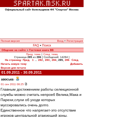
Официальный сайт болельщиков ФК "Спартак" Москва
Полная версия
Вход
•
Регистрация
FAQ
•
Поиск
Общение на сайте
Гостевая книга ВВ
»
Пред. тема
|
След. тема
Страница
285
из
286
[ Сообщений: 14284 ]
На страницу
Пред.
1
...
282
,
283
,
284
,
285
,
286
След.
Начать новую тему
Добавить
Версия для печати
01.09.2011 - 30.09.2011
авоська
-
01 сен 2011 08:25
Главным достижением работы селекционной
службы можно считать непроеб Велика,Мака и
Парехи,слухи об уходе которых
муссировались очень долго.
Единственное что напрягает-это отсутствие
игроков центральной атакующей зоны.