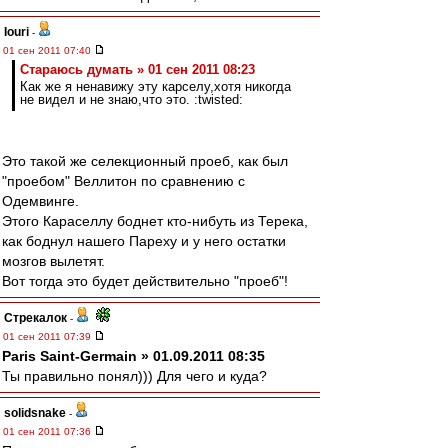
Iouri
-
01 сен 2011 07:40
Стараюсь думать » 01 сен 2011 08:23
Как же я ненавижу эту карселу,хотя никогда
не видел и не знаю,что это. :twisted:
Это такой же селекционный проеб, как был
"проебом" Веллитон по сравнению с
Одемвинге.
Этого Караселлу боднет кто-нибуть из Терека,
как боднул нашего Пареху и у него остатки
мозгов вылетят.
Вот тогда это будет действительно "проеб"!
Стрекалок
-
01 сен 2011 07:39
Paris Saint-Germain » 01.09.2011 08:35
Ты правильно понял))) Для чего и куда?
solidsnake
-
01 сен 2011 07:36