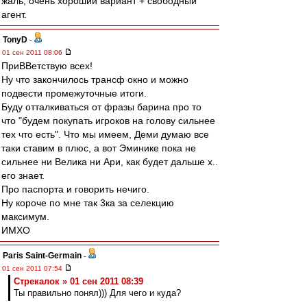
жаль, очень хороший вариант + свободный
агент.
TonyD
-
01 сен 2011 08:06
ПриВВетствую всех!
Ну что закончилось трансф окно и можно
подвести промежуточные итоги.
Буду отталкиваться от фразы барина про то
что "будем покупать игроков на голову сильнее
тех что есть". Что мы имеем, Деми думаю все
таки ставим в плюс, а вот Эминике пока не
сильнее ни Велика ни Ари, как будет дальше х..
его знает.
Про паспорта и говорить нечиго.
Ну короче по мне так 3ка за селекцию
максимум.
ИМХО
Paris Saint-Germain
-
01 сен 2011 07:54
Стрекалок » 01 сен 2011 08:39
Ты правильно понял))) Для чего и куда?