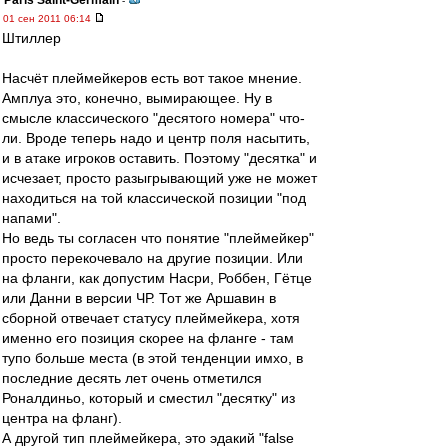
Paris Saint-Germain
-
01 сен 2011 06:14
Штиллер
Насчёт плеймейкеров есть вот такое мнение.
Амплуа это, конечно, вымирающее. Ну в
смысле классического "десятого номера" что-
ли. Вроде теперь надо и центр поля насытить,
и в атаке игроков оставить. Поэтому "десятка" и
исчезает, просто разыгрывающий уже не может
находиться на той классической позиции "под
напами".
Но ведь ты согласен что понятие "плеймейкер"
просто перекочевало на другие позиции. Или
на фланги, как допустим Насри, Роббен, Гётце
или Данни в версии ЧР. Тот же Аршавин в
сборной отвечает статусу плеймейкера, хотя
именно его позиция скорее на фланге - там
тупо больше места (в этой тенденции имхо, в
последние десять лет очень отметился
Роналдиньо, который и сместил "десятку" из
центра на фланг).
А другой тип плеймейкера, это эдакий "false