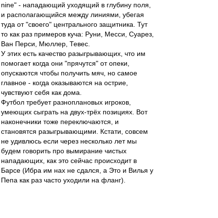
nine" - нападающий уходящий в глубину поля,
и располагающийся между линиями, убегая
туда от "своего" центрального защитника. Тут
то как раз примеров куча: Руни, Месси, Суарез,
Ван Перси, Мюллер, Тевес.
У этих есть качество разыгрывающих, что им
помогает когда они "прячутся" от опеки,
опускаются чтобы получить мяч, но самое
главное - когда оказываются на острие,
чувствуют себя как дома.
Футбол требует разноплановых игроков,
умеющих сыграть на двух-трёх позициях. Вот
наконечники тоже переключаются, и
становятся разыгрывающими. Кстати, совсем
не удивлюсь если через несколько лет мы
будем говорить про вымирание чистых
нападающих, как это сейчас происходит в
Барсе (Ибра им нах не сдался, а Это и Вилья у
Пепа как раз часто уходили на фланг).
В Реале совсем другое дело, имхо. Там как раз
остался плеймейкер Озил, но это он должен