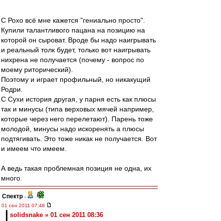
С Рохо всё мне кажется "гениально просто".
Купили талантливого пацана на позицию на
которой он сыроват. Вроде бы надо наигрывать
и реальный толк будет, только вот наигрывать
нихрена не получается (почему - вопрос по
моему риторический).
Поэтому и играет профильный, но никакущий
Родри.
С Сухи история другая, у парня есть как плюсы
так и минусы (типа верховых мячей например,
которые через него перелетают). Парень тоже
молодой, минусы надо искоренять а плюсы
подтягивать. Это тоже никак не получается. Вот
и имеем что имеем.
А ведь такая проблемная позиция не одна, их
много.
Спектр
-
01 сен 2011 07:48
solidsnake » 01 сен 2011 08:36