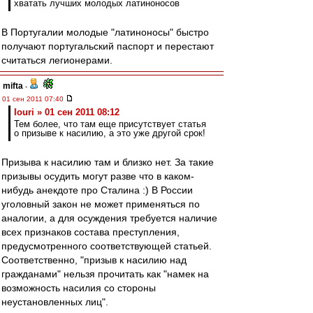
хватать лучших молодых латиноносов
В Португалии молодые "латиноносы" быстро
получают португальский паспорт и перестают
считаться легионерами.
mifta
-
01 сен 2011 07:40
Iouri » 01 сен 2011 08:12
Тем более, что там еще присутствует статья
о призыве к насилию, а это уже другой срок!
Призыва к насилию там и близко нет. За такие
призывы осудить могут разве что в каком-
нибудь анекдоте про Сталина :) В России
уголовный закон не может применяться по
аналогии, а для осуждения требуется наличие
всех признаков состава преступления,
предусмотренного соответствующей статьей.
Соответственно, "призыв к насилию над
гражданами" нельзя прочитать как "намек на
возможность насилия со стороны
неустановленных лиц".