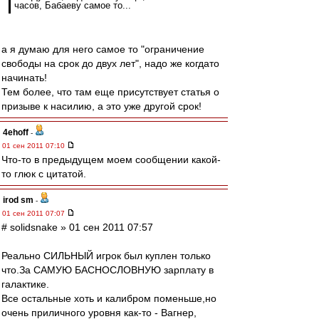
часов, Бабаеву самое то...
а я думаю для него самое то "ограничение
свободы на срок до двух лет", надо же когдато
начинать!
Тем более, что там еще присутствует статья о
призыве к насилию, а это уже другой срок!
4ehoff
-
01 сен 2011 07:10
Что-то в предыдущем моем сообщении какой-
то глюк с цитатой.
irod sm
-
01 сен 2011 07:07
# solidsnake » 01 сен 2011 07:57
Реально СИЛЬНЫЙ игрок был куплен только
что.За САМУЮ БАСНОСЛОВНУЮ зарплату в
галактике.
Все остальные хоть и калибром поменьше,но
очень приличного уровня как-то - Вагнер,