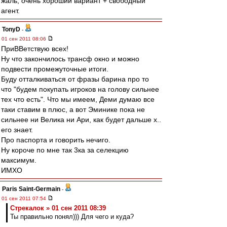
жаль, очень хороший вариант + свободный
агент.
TonyD
-
01 сен 2011 08:06
ПриВВетствую всех!
Ну что закончилось трансф окно и можно
подвести промежуточные итоги.
Буду отталкиваться от фразы барина про то
что "будем покупать игроков на голову сильнее
тех что есть". Что мы имеем, Деми думаю все
таки ставим в плюс, а вот Эминике пока не
сильнее ни Велика ни Ари, как будет дальше х..
его знает.
Про паспорта и говорить нечиго.
Ну короче по мне так 3ка за селекцию
максимум.
ИМХО
Paris Saint-Germain
-
01 сен 2011 07:54
Стрекалок » 01 сен 2011 08:39
Ты правильно понял))) Для чего и куда?