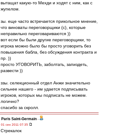
вытащат какую-то Мехди и ходят с ним, как с
жупелом.
зы. еще часто встречается прикольное мнение,
что виноваты переговорщики (с), которые
неправильно переговариваются ))
вот если бы были другие переговорщики, то
игрока можно было бы просто уговорить без
повышения бабла, без обсуждения контракта и
пр. ))
просто УГОВОРИТЬ, заболтать, запиздеть,
развести ))
ззы. селекционный отдел Анжи значительно
сильнее нашего - им удается подписывать
игроков, которых мы подписать не можем.
логично?
спасибо за скролл.
Paris Saint-Germain
-
01 сен 2011 07:35
Стрекалок