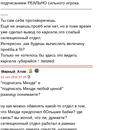
подписанием РЕАЛЬНО сильного игрока.
---------------------------------------------------------------
-----
Ты сам себе противоречишь.
Ещё не знаешь,проёб или нет, но в тоже время
уже сделал вывод по карселе,что слабый
селекционный отдел.
Интересно ,как будешь вычислять величину
проёба,в %?
Только не хотелось бы здесь это видеть.
карсела -убирайся ! :twisted:
Мирный_Атом
-
01 сен 2011 07:35
"подписать Мехди" и
"подписать Мехди любой ценой"
разницу понимаете?
ну как можно обвинять какой-то отдел в том,
что Мехди предпочел бОльшие бабки? где
связь? вы жопой, что ли, думаете?
селекционный отдел работал в рамках
отведенного лимита средств, например.