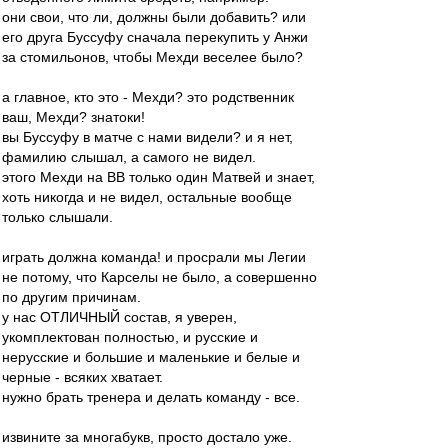
они свои, что ли, должны были добавить? или
его друга Буссуфу сначала перекупить у Анжи
за стомильонов, чтобы Мехди веселее было?
а главное, кто это - Мехди? это родственник
ваш, Мехди? знатоки!
вы Буссуфу в матче с нами видели? и я нет,
фамилию слышал, а самого не видел.
этого Мехди на ВВ только один Матвей и знает,
хоть никогда и не видел, остальные вообще
только слышали.
играть должна команда! и просрали мы Легии
не потому, что Карселы не было, а совершенно
по другим причинам.
у нас ОТЛИЧНЫЙ состав, я уверен,
укомплектован полностью, и русские и
нерусские и большие и маленькие и белые и
черные - всяких хватает.
нужно брать тренера и делать команду - все.
извините за многабукв, просто достало уже.