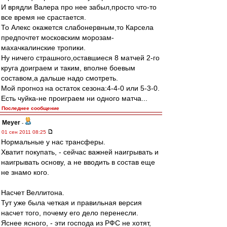
И врядли Валера про нее забыл,просто что-то
все время не срастается.
То Алекс окажется слабонервным,то Карсела
предпочтет московским морозам-
махачкалинские тропики.
Ну ничего страшного,оставшиеся 8 матчей 2-го
круга доиграем и таким, вполне боевым
составом,а дальше надо смотреть.
Мой прогноз на остаток сезона:4-4-0 или 5-3-0.
Есть чуйка-не проиграем ни одного матча...
Последнее сообщение
Meyer
-
01 сен 2011 08:25
Нормальные у нас трансферы.
Хватит покупать, - сейчас важней наигрывать и
наигрывать основу, а не вводить в состав еще
не знамо кого.
Насчет Веллитона.
Тут уже была четкая и правильная версия
насчет того, почему его дело перенесли.
Яснее ясного, - эти господа из РФС не хотят,