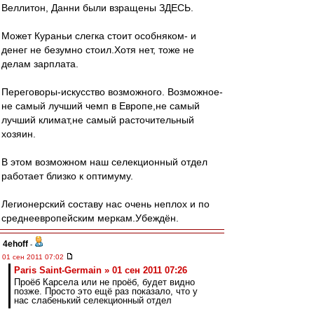
Веллитон, Данни были взращены ЗДЕСЬ.
Может Кураньи слегка стоит особняком- и
денег не безумно стоил.Хотя нет, тоже не
делам зарплата.
Переговоры-искусство возможного. Возможное-
не самый лучший чемп в Европе,не самый
лучший климат,не самый расточительный
хозяин.
В этом возможном наш селекционный отдел
работает близко к оптимуму.
Легионерский составу нас очень неплох и по
среднеевропейским меркам.Убеждён.
4ehoff
-
01 сен 2011 07:02
Paris Saint-Germain » 01 сен 2011 07:26
Проёб Карсела или не проёб, будет видно
позже. Просто это ещё раз показало, что у
нас слабенький селекционный отдел