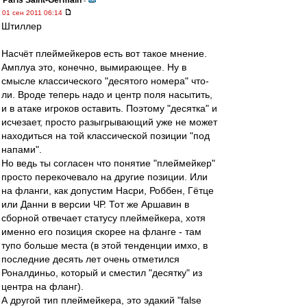
Paris Saint-Germain
-
01 сен 2011 06:14
Штиллер
Насчёт плеймейкеров есть вот такое мнение.
Амплуа это, конечно, вымирающее. Ну в
смысле классического "десятого номера" что-
ли. Вроде теперь надо и центр поля насытить,
и в атаке игроков оставить. Поэтому "десятка" и
исчезает, просто разыгрывающий уже не может
находиться на той классической позиции "под
напами".
Но ведь ты согласен что понятие "плеймейкер"
просто перекочевало на другие позиции. Или
на фланги, как допустим Насри, Роббен, Гётце
или Данни в версии ЧР. Тот же Аршавин в
сборной отвечает статусу плеймейкера, хотя
именно его позиция скорее на фланге - там
тупо больше места (в этой тенденции имхо, в
последние десять лет очень отметился
Роналдиньо, который и сместил "десятку" из
центра на фланг).
А другой тип плеймейкера, это эдакий "false