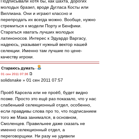
Подписывали хотя бы, как шахта, дорогих
молодых бразил, вроде Дугласа Косты или
Виллиана. Они и играют классно и
перепродать их всегда можно. Вообще, нужно
стремиться к модели Порту и Бенфики.
Стараться хватать лучших молодых
латиноносов. Интерес к Эдуардо Варгасу,
надеюсь, указывает нужный вектор нашей
селекции. Именно там лучшие по цене-
качеству игроки.
Стараюсь думать
-
01 сен 2011 07:36
solidsnake » 01 сен 2011 07:57
Проёб Карсела или не проёб, будет видно
позже. Просто это ещё раз показало, что у нас
слабенький селекционный отдел, особенно,
если правдивы слова про то, что подписанием
того же Мака занимался, в основном,
Смоленцев. Правильнее даже сказать не
именно селекционный отдел, а
переговорщики. Ни разу не удивили