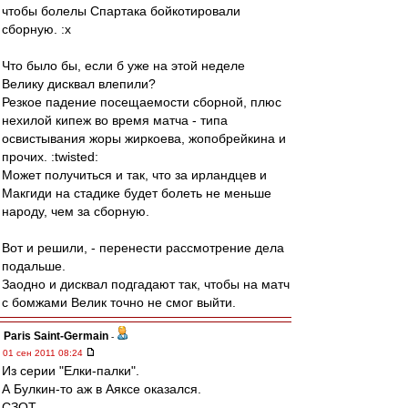
чтобы болелы Спартака бойкотировали
сборную. :x
Что было бы, если б уже на этой неделе
Велику дисквал влепили?
Резкое падение посещаемости сборной, плюс
нехилой кипеж во время матча - типа
освистывания жоры жиркоева, жопобрейкина и
прочих. :twisted:
Может получиться и так, что за ирландцев и
Макгиди на стадике будет болеть не меньше
народу, чем за сборную.
Вот и решили, - перенести рассмотрение дела
подальше.
Заодно и дисквал подгадают так, чтобы на матч
с бомжами Велик точно не смог выйти.
Paris Saint-Germain
-
01 сен 2011 08:24
Из серии "Елки-палки".
А Булкин-то аж в Аяксе оказался.
СЗОТ