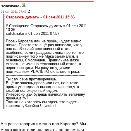
solidsnake
-
01 сен 2011 07:40
Стараюсь думать » 01 сен 2011 13:36
# Сообщение Стараюсь думать » 01 сен 2011
13:36
solidsnake » 01 сен 2011 07:57
Проёб Карсела или не проёб, будет видно
позже. Просто это ещё раз показало, что у
нас слабенький селекционный отдел,
особенно, если правдивы слова про то, что
подписанием того же Мака занимался, в
основном, Смоленцев. Правильнее даже
сказать не именно селекционный отдел, а
переговорщики. Ни разу не удивили
подписанием РЕАЛЬНО сильного игрока.
--------------------------------------------------------------------
Ты сам себе противоречишь.
Ещё не знаешь,проёб или нет, но в тоже
время уже сделал вывод по карселе,что
слабый селекционный отдел.
Интересно ,как будешь вычислять величину
проёба,в %?
Только не хотелось бы здесь это видеть.
карсела -убирайся ! :twisted:
А я разве говорил именно про Карселу? Мы
много кого хотели подписать, но не смогли.