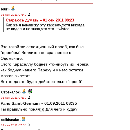
Iouri
-
01 сен 2011 07:40
Стараюсь думать » 01 сен 2011 08:23
Как же я ненавижу эту карселу,хотя никогда
не видел и не знаю,что это. :twisted:
Это такой же селекционный проеб, как был
"проебом" Веллитон по сравнению с
Одемвинге.
Этого Караселлу боднет кто-нибуть из Терека,
как боднул нашего Пареху и у него остатки
мозгов вылетят.
Вот тогда это будет действительно "проеб"!
Стрекалок
-
01 сен 2011 07:39
Paris Saint-Germain » 01.09.2011 08:35
Ты правильно понял))) Для чего и куда?
solidsnake
-
01 сен 2011 07:36