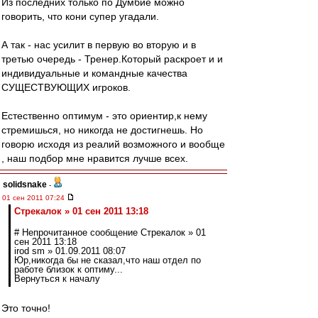
Из последних только по Думбие можно
говорить, что кони супер угадали.
А так - нас усилит в первую во вторую и в
третью очередь - Тренер.Который раскроет и и
индивидуальные и командные качества
СУЩЕСТВУЮЩИХ игроков.
Естественно оптимум - это ориентир,к нему
стремишься, но никогда не достигнешь. Но
говорю исходя из реалий возможного и вообще
, наш подбор мне нравится лучше всех.
solidsnake
-
01 сен 2011 07:24
Стрекалок » 01 сен 2011 13:18
# Непрочитанное сообщение Стрекалок » 01
сен 2011 13:18
irod sm » 01.09.2011 08:07
Юр,никогда бы не сказал,что наш отдел по
работе близок к оптиму...
Вернуться к началу
Это точно!