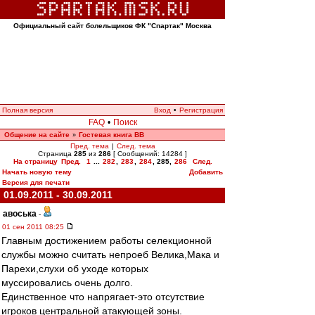
Официальный сайт болельщиков ФК "Спартак" Москва
Полная версия
Вход
•
Регистрация
FAQ
•
Поиск
Общение на сайте
Гостевая книга ВВ
»
Пред. тема
|
След. тема
Страница
285
из
286
[ Сообщений: 14284 ]
На страницу
Пред.
1
...
282
,
283
,
284
,
285
,
286
След.
Начать новую тему
Добавить
Версия для печати
01.09.2011 - 30.09.2011
авоська
-
01 сен 2011 08:25
Главным достижением работы селекционной
службы можно считать непроеб Велика,Мака и
Парехи,слухи об уходе которых
муссировались очень долго.
Единственное что напрягает-это отсутствие
игроков центральной атакующей зоны.