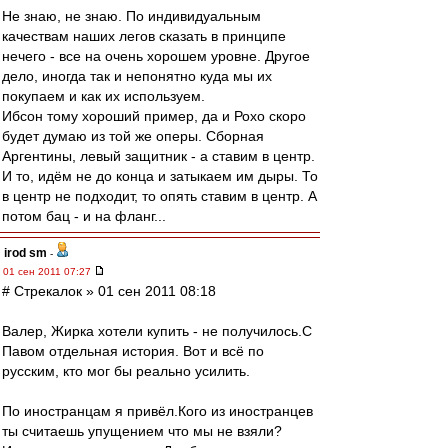
Не знаю, не знаю. По индивидуальным
качествам наших легов сказать в принципе
нечего - все на очень хорошем уровне. Другое
дело, иногда так и непонятно куда мы их
покупаем и как их используем.
Ибсон тому хороший пример, да и Рохо скоро
будет думаю из той же оперы. Сборная
Аргентины, левый защитник - а ставим в центр.
И то, идём не до конца и затыкаем им дыры. То
в центр не подходит, то опять ставим в центр. А
потом бац - и на фланг...
irod sm
-
01 сен 2011 07:27
# Стрекалок » 01 сен 2011 08:18
Валер, Жирка хотели купить - не получилось.С
Павом отдельная история. Вот и всё по
русским, кто мог бы реально усилить.
По иностранцам я привёл.Кого из иностранцев
ты считаешь упущением что мы не взяли?