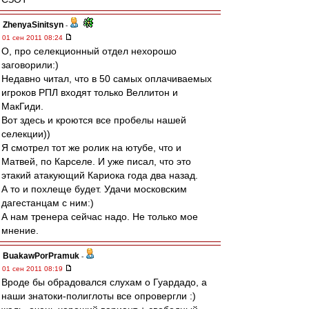
ZhenyaSinitsyn
-
01 сен 2011 08:24
О, про селекционный отдел нехорошо
заговорили:)
Недавно читал, что в 50 самых оплачиваемых
игроков РПЛ входят только Веллитон и
МакГиди.
Вот здесь и кроются все пробелы нашей
селекции))
Я смотрел тот же ролик на ютубе, что и
Матвей, по Карселе. И уже писал, что это
этакий атакующий Кариока года два назад.
А то и похлеще будет. Удачи московским
дагестанцам с ним:)
А нам тренера сейчас надо. Не только мое
мнение.
BuakawPorPramuk
-
01 сен 2011 08:19
Вроде бы обрадовался слухам о Гуардадо, а
наши знатоки-полиглоты все опровергли :)