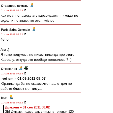
Стараюсь думать
-
01 сен 2011 07:23
Как же я ненавижу эту карселу,хотя никогда не
видел и не знаю,что это. :twisted:
Paris Saint-Germain
-
01 сен 2011 07:22
4ehoff
Ага :)
Я тоже подумал, не писал никогда про этого
Карселу, откуда это вообще появилось ? :)
Стрекалок
-
01 сен 2011 07:18
irod sm » 01.09.2011 08:07
Юр,никогда бы не сказал,что наш отдел по
работе близок к оптиму...
Iouri
-
01 сен 2011 07:12
Драконн » 01 сен 2011 08:02
ЗЫ Думаю, подметать улицы, в течении 120