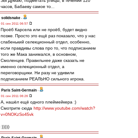
ЗЫ Думаю, подметать улицы, в течении 120
часов, Бабаеву самое то...
solidsnake
-
01 сен 2011 06:57
Проёб Карсела или не проёб, будет видно
позже. Просто это ещё раз показало, что у нас
слабенький селекционный отдел, особенно,
если правдивы слова про то, что подписанием
того же Мака занимался, в основном,
Смоленцев. Правильнее даже сказать не
именно селекционный отдел, а
переговорщики. Ни разу не удивили
подписанием РЕАЛЬНО сильного игрока.
Paris Saint-Germain
-
01 сен 2011 06:26
А, нашёл ещё одного плеймейкера :)
Смотрите сюда
http://www.youtube.com/watch?
v=0NOKzSo45vk
:)))))