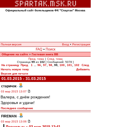
Официальный сайт болельщиков ФК "Спартак" Москва
Полная версия
Вход
•
Регистрация
FAQ
•
Поиск
Общение на сайте
Гостевая книга ВВ
»
Пред. тема
|
След. тема
Страница
99
из
102
[ Сообщений: 5078 ]
На страницу
Пред.
1
...
96
,
97
,
98
,
99
,
100
,
101
,
102
След.
Начать новую тему
Добавить
Версия для печати
01.03.2015 - 31.03.2015
старичок
-
03 мар 2015 13:07
Валера, с днём рождения!
Здоровья и удачи!
Последнее сообщение
FIREMAN
-
03 мар 2015 13:06
Леонидыч » 03 мар 2015 12:41