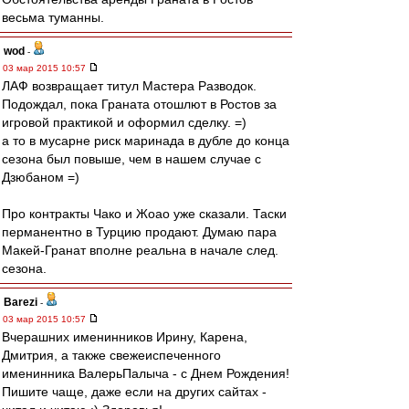
весьма туманны.
wod
-
03 мар 2015 10:57
ЛАФ возвращает титул Мастера Разводок.
Подождал, пока Граната отошлют в Ростов за
игровой практикой и оформил сделку. =)
а то в мусарне риск маринада в дубле до конца
сезона был повыше, чем в нашем случае с
Дзюбаном =)
Про контракты Чако и Жоао уже сказали. Таски
перманентно в Турцию продают. Думаю пара
Макей-Гранат вполне реальна в начале след.
сезона.
Barezi
-
03 мар 2015 10:57
Вчерашних именинников Ирину, Карена,
Дмитрия, а также свежеиспеченного
именинника ВалерьПалыча - с Днем Рождения!
Пишите чаще, даже если на других сайтах -