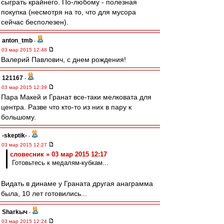
сыграть крайнего. По-любому - полезная
покупка (несмотря на то, что для мусора
сейчас бесполезен).
anton_tmb
-
03 мар 2015 12:48
Валерий Павлович, с днем рождения!
121167
-
03 мар 2015 12:39
Пара Макей и Гранат все-таки мелковата для
центра. Разве что кто-то из них в пару к
большому.
-skeptik-
-
03 мар 2015 12:27
словесник » 03 мар 2015 12:17
Готовьтесь к медалям-кубкам...
Видать в динаме у Граната другая анаграмма
была, 10 лет готовились...
Sharkыч
-
03 мар 2015 12:24