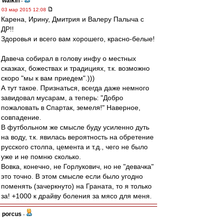
walkin
-
03 мар 2015 12:08
Карена, Ирину, Дмитрия и Валеру Палыча с
ДР!!
Здоровья и всего вам хорошего, красно-белые!
Давеча собирал в голову инфу о местных
сказках, божествах и традициях, т.к. возможно
скоро "мы к вам приедем".)))
А тут такое. Признаться, всегда даже немного
завидовал мусарам, а теперь: "Добро
пожаловать в Спартак, земеля!" Наверное,
совпадение.
В футбольном же смысле буду усиленно дуть
на воду, т.к. явилась вероятность на обретение
русского столпа, цемента и т.д., чего не было
уже и не помню сколько.
Вовка, конечно, не Горлукович, но не "девачка"
это точно. В этом смысле если было угодно
поменять (зачеркнуто) на Граната, то я только
за! +1000 к драйву боления за мясо для меня.
porcus
-