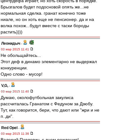
центрдефа играет, но хоть скорость в порядке.
Брызгалов будет подосновой опять же...не
нормальная сделка. гранат конечно тоже
ниале, но он хоть еще не пенсионер. да и на
волка похож...будут вместе с таски бороды
растить))))
Леонидыч
-
03 мар 2015 11:41
Не обольщайтесь...
Этот деф в динамо элементарно не выдержал
конкуренции.
Одно слово - мусор!
V,G,
-
03 мар 2015 11:40
Думаю, околофутбольная закулиса
рассчиталась Гранатом с Федуном за Дзюбу.
Тут, как говорится, бери, что дают или "жри и не
п..ди".
Red Opel
-
03 мар 2015 11:36
Валерий Павлович, с днем рождения!