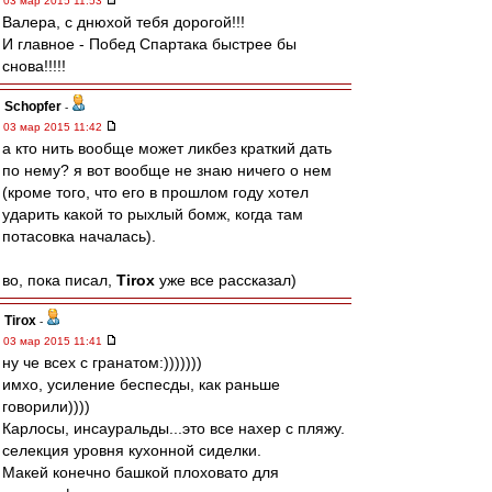
03 мар 2015 11:53
Валера, с днюхой тебя дорогой!!!
И главное - Побед Спартака быстрее бы
снова!!!!!
Schopfer
-
03 мар 2015 11:42
а кто нить вообще может ликбез краткий дать
по нему? я вот вообще не знаю ничего о нем
(кроме того, что его в прошлом году хотел
ударить какой то рыхлый бомж, когда там
потасовка началась).
во, пока писал,
Tirox
уже все рассказал)
Tirox
-
03 мар 2015 11:41
ну че всех с гранатом:)))))))
имхо, усиление беспесды, как раньше
говорили))))
Карлосы, инсауральды...это все нахер с пляжу.
селекция уровня кухонной сиделки.
Макей конечно башкой плоховато для