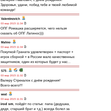
Здоровья, удачи, побед тебе и твоей любимой
команде!
Valentinovich
-
03 мар 2015 11:34
ОПГ Ромашка расширяется, чего нельзя
сказать об ОПГ Латинос)))
Mahno
-
03 мар 2015 11:34
Покупкой Граната удовлетворен + паспорт +
игрок сборной + в России мало качественных
защитников, один из которых будет у нас...
S75
-
03 мар 2015 11:32
Валеру Стрекалок с днём рождения!
Всего-всего!!!
wod
-
03 мар 2015 11:31
irod sm
, пойдёт по статье: папа (дедушка,
дядя, старший брат и т.д.) всегда болел за