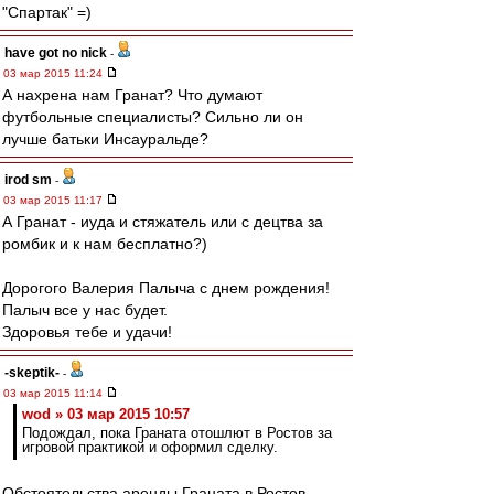
"Спартак" =)
have got no nick
-
03 мар 2015 11:24
А нахрена нам Гранат? Что думают
футбольные специалисты? Сильно ли он
лучше батьки Инсауральде?
irod sm
-
03 мар 2015 11:17
А Гранат - иуда и стяжатель или с децтва за
ромбик и к нам бесплатно?)
Дорогого Валерия Палыча с днем рождения!
Палыч все у нас будет.
Здоровья тебе и удачи!
-skeptik-
-
03 мар 2015 11:14
wod » 03 мар 2015 10:57
Подождал, пока Граната отошлют в Ростов за
игровой практикой и оформил сделку.
Обстоятельства аренды Граната в Ростов