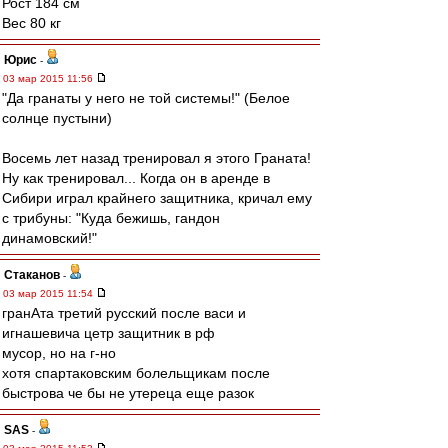
Рост 184 см
Вес 80 кг
Юрис
-
03 мар 2015 11:56
"Да гранаты у него не той системы!" (Белое
солнце пустыни)
Восемь лет назад тренировал я этого Граната!
Ну как тренировал... Когда он в аренде в
Сибири играл крайнего защитника, кричал ему
с трибуны: "Куда бежишь, гандон
динамовский!"
Cтаканов
-
03 мар 2015 11:54
гранАта третий русский после васи и
игнашевича цетр защитник в рф
мусор, но на г-но
хотя спартаковским болельщикам после
быстрова че бы не утереца еще разок
SAS
-