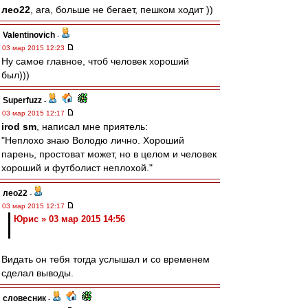
лео22
, ага, больше не бегает, пешком ходит ))
Valentinovich
-
03 мар 2015 12:23
Ну самое главное, чтоб человек хороший
был)))
Superfuzz
-
03 мар 2015 12:17
irod sm
, написал мне приятель:
"Неплохо знаю Володю лично. Хороший
парень, простоват может, но в целом и человек
хороший и футболист неплохой."
лео22
-
03 мар 2015 12:17
Юрис » 03 мар 2015 14:56
Видать он тебя тогда услышал и со временем
сделал выводы.
словесник
-