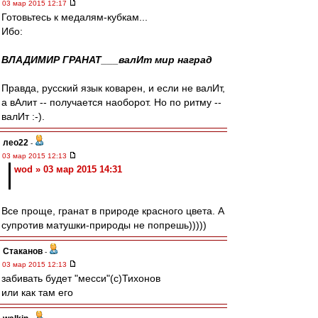
03 мар 2015 12:17
Готовьтесь к медалям-кубкам...
Ибо:
ВЛАДИМИР ГРАНАТ___валИт мир наград
Правда, русский язык коварен, и если не валИт,
а вАлит -- получается наоборот. Но по ритму --
валИт :-).
лео22
-
03 мар 2015 12:13
wod » 03 мар 2015 14:31
Все проще, гранат в природе красного цвета. А
супротив матушки-природы не попрешь)))))
Cтаканов
-
03 мар 2015 12:13
забивать будет "месси"(с)Тихонов
или как там его