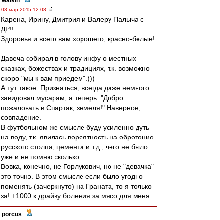
walkin
-
03 мар 2015 12:08
Карена, Ирину, Дмитрия и Валеру Палыча с
ДР!!
Здоровья и всего вам хорошего, красно-белые!
Давеча собирал в голову инфу о местных
сказках, божествах и традициях, т.к. возможно
скоро "мы к вам приедем".)))
А тут такое. Признаться, всегда даже немного
завидовал мусарам, а теперь: "Добро
пожаловать в Спартак, земеля!" Наверное,
совпадение.
В футбольном же смысле буду усиленно дуть
на воду, т.к. явилась вероятность на обретение
русского столпа, цемента и т.д., чего не было
уже и не помню сколько.
Вовка, конечно, не Горлукович, но не "девачка"
это точно. В этом смысле если было угодно
поменять (зачеркнуто) на Граната, то я только
за! +1000 к драйву боления за мясо для меня.
porcus
-