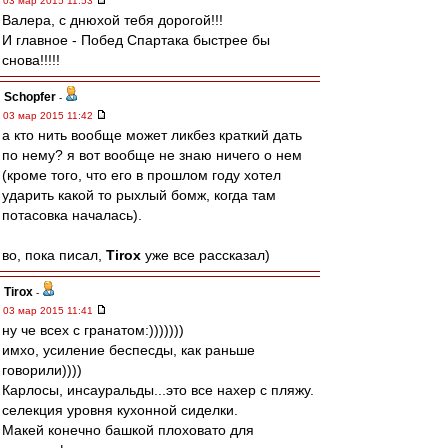
03 мар 2015 11:53
Валера, с днюхой тебя дорогой!!!
И главное - Побед Спартака быстрее бы
снова!!!!!
Schopfer
-
03 мар 2015 11:42
а кто нить вообще может ликбез краткий дать
по нему? я вот вообще не знаю ничего о нем
(кроме того, что его в прошлом году хотел
ударить какой то рыхлый бомж, когда там
потасовка началась).
во, пока писал,
Tirox
уже все рассказал)
Tirox
-
03 мар 2015 11:41
ну че всех с гранатом:)))))))
имхо, усиление беспесды, как раньше
говорили))))
Карлосы, инсауральды...это все нахер с пляжу.
селекция уровня кухонной сиделки.
Макей конечно башкой плоховато для