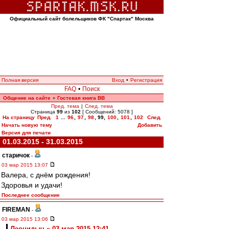
Официальный сайт болельщиков ФК "Спартак" Москва
Полная версия
Вход
•
Регистрация
FAQ
•
Поиск
Общение на сайте
Гостевая книга ВВ
»
Пред. тема
|
След. тема
Страница
99
из
102
[ Сообщений: 5078 ]
На страницу
Пред.
1
...
96
,
97
,
98
,
99
,
100
,
101
,
102
След.
Начать новую тему
Добавить
Версия для печати
01.03.2015 - 31.03.2015
старичок
-
03 мар 2015 13:07
Валера, с днём рождения!
Здоровья и удачи!
Последнее сообщение
FIREMAN
-
03 мар 2015 13:06
Леонидыч » 03 мар 2015 12:41