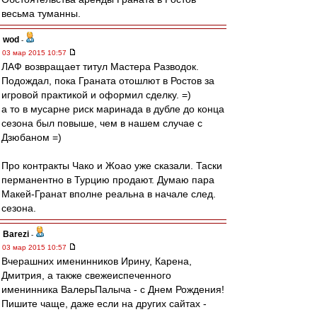
весьма туманны.
wod
-
03 мар 2015 10:57
ЛАФ возвращает титул Мастера Разводок.
Подождал, пока Граната отошлют в Ростов за
игровой практикой и оформил сделку. =)
а то в мусарне риск маринада в дубле до конца
сезона был повыше, чем в нашем случае с
Дзюбаном =)
Про контракты Чако и Жоао уже сказали. Таски
перманентно в Турцию продают. Думаю пара
Макей-Гранат вполне реальна в начале след.
сезона.
Barezi
-
03 мар 2015 10:57
Вчерашних именинников Ирину, Карена,
Дмитрия, а также свежеиспеченного
именинника ВалерьПалыча - с Днем Рождения!
Пишите чаще, даже если на других сайтах -