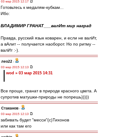
03 мар 2015 12:17
Готовьтесь к медалям-кубкам...
Ибо:
ВЛАДИМИР ГРАНАТ___валИт мир наград
Правда, русский язык коварен, и если не валИт,
а вАлит -- получается наоборот. Но по ритму --
валИт :-).
лео22
-
03 мар 2015 12:13
wod » 03 мар 2015 14:31
Все проще, гранат в природе красного цвета. А
супротив матушки-природы не попрешь)))))
Cтаканов
-
03 мар 2015 12:13
забивать будет "месси"(с)Тихонов
или как там его