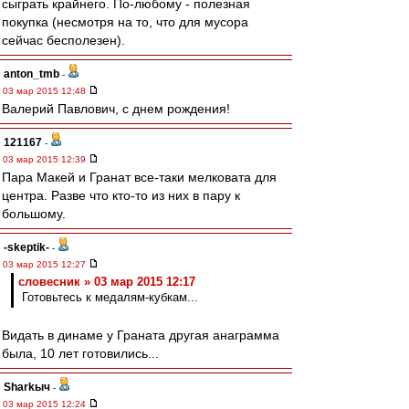
сыграть крайнего. По-любому - полезная
покупка (несмотря на то, что для мусора
сейчас бесполезен).
anton_tmb
-
03 мар 2015 12:48
Валерий Павлович, с днем рождения!
121167
-
03 мар 2015 12:39
Пара Макей и Гранат все-таки мелковата для
центра. Разве что кто-то из них в пару к
большому.
-skeptik-
-
03 мар 2015 12:27
словесник » 03 мар 2015 12:17
Готовьтесь к медалям-кубкам...
Видать в динаме у Граната другая анаграмма
была, 10 лет готовились...
Sharkыч
-
03 мар 2015 12:24