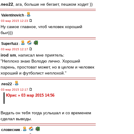
лео22
, ага, больше не бегает, пешком ходит ))
Valentinovich
-
03 мар 2015 12:23
Ну самое главное, чтоб человек хороший
был)))
Superfuzz
-
03 мар 2015 12:17
irod sm
, написал мне приятель:
"Неплохо знаю Володю лично. Хороший
парень, простоват может, но в целом и человек
хороший и футболист неплохой."
лео22
-
03 мар 2015 12:17
Юрис » 03 мар 2015 14:56
Видать он тебя тогда услышал и со временем
сделал выводы.
словесник
-