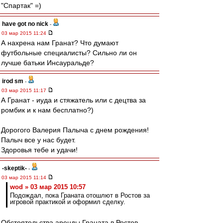
"Спартак" =)
have got no nick
-
03 мар 2015 11:24
А нахрена нам Гранат? Что думают
футбольные специалисты? Сильно ли он
лучше батьки Инсауральде?
irod sm
-
03 мар 2015 11:17
А Гранат - иуда и стяжатель или с децтва за
ромбик и к нам бесплатно?)
Дорогого Валерия Палыча с днем рождения!
Палыч все у нас будет.
Здоровья тебе и удачи!
-skeptik-
-
03 мар 2015 11:14
wod » 03 мар 2015 10:57
Подождал, пока Граната отошлют в Ростов за
игровой практикой и оформил сделку.
Обстоятельства аренды Граната в Ростов