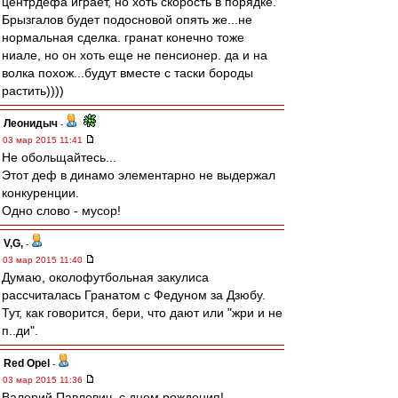
центрдефа играет, но хоть скорость в порядке.
Брызгалов будет подосновой опять же...не
нормальная сделка. гранат конечно тоже
ниале, но он хоть еще не пенсионер. да и на
волка похож...будут вместе с таски бороды
растить))))
Леонидыч
-
03 мар 2015 11:41
Не обольщайтесь...
Этот деф в динамо элементарно не выдержал
конкуренции.
Одно слово - мусор!
V,G,
-
03 мар 2015 11:40
Думаю, околофутбольная закулиса
рассчиталась Гранатом с Федуном за Дзюбу.
Тут, как говорится, бери, что дают или "жри и не
п..ди".
Red Opel
-
03 мар 2015 11:36
Валерий Павлович, с днем рождения!