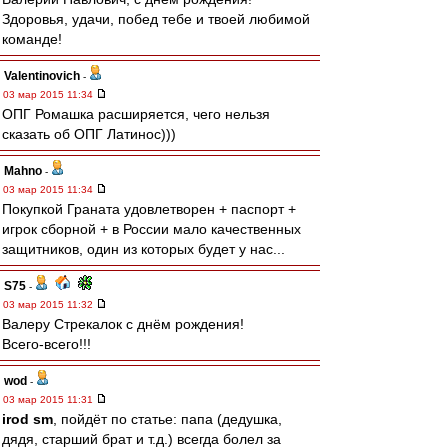
Здоровья, удачи, побед тебе и твоей любимой
команде!
Valentinovich
-
03 мар 2015 11:34
ОПГ Ромашка расширяется, чего нельзя
сказать об ОПГ Латинос)))
Mahno
-
03 мар 2015 11:34
Покупкой Граната удовлетворен + паспорт +
игрок сборной + в России мало качественных
защитников, один из которых будет у нас...
S75
-
03 мар 2015 11:32
Валеру Стрекалок с днём рождения!
Всего-всего!!!
wod
-
03 мар 2015 11:31
irod sm
, пойдёт по статье: папа (дедушка,
дядя, старший брат и т.д.) всегда болел за