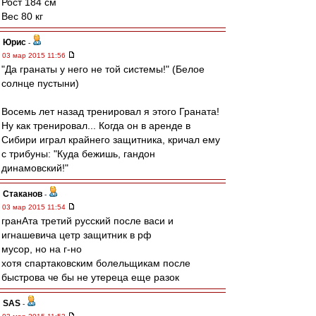
Рост 184 см
Вес 80 кг
Юрис
-
03 мар 2015 11:56
"Да гранаты у него не той системы!" (Белое
солнце пустыни)
Восемь лет назад тренировал я этого Граната!
Ну как тренировал... Когда он в аренде в
Сибири играл крайнего защитника, кричал ему
с трибуны: "Куда бежишь, гандон
динамовский!"
Cтаканов
-
03 мар 2015 11:54
гранАта третий русский после васи и
игнашевича цетр защитник в рф
мусор, но на г-но
хотя спартаковским болельщикам после
быстрова че бы не утереца еще разок
SAS
-