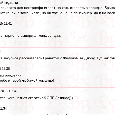
ой сиделки.
оховато для центрдефа играет, но хоть скорость в порядке. Брызг
ат конечно тоже ниале, но он хоть еще не пенсионер. да и на волка
15 11:41
ментарно не выдержал конкуренции.
40
закулиса рассчиталась Гранатом с Федуном за Дзюбу. Тут, как говор
 11:36
ем рождения!
 тебе и твоей любимой команде!
2015 11:34
я, чего нельзя сказать об ОПГ Латинос)))
11:34