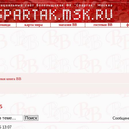
оманда
карта мира
магазин ВВ
гостевая ВВ
ф
вая книга ВВ
15
Сообщени
5 13:07