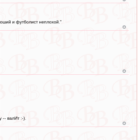
роший и футболист неплохой."
-- валИт :-).