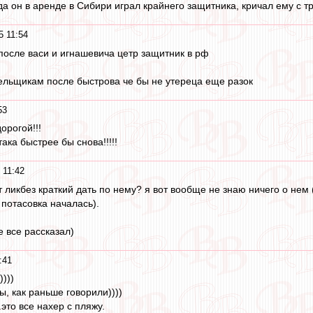
гда он в аренде в Сибири играл крайнего защитника, кричал ему с 
5 11:54
 после васи и игнашевича цетр защитник в рф
ельщикам после быстрова че бы не утереца еще разок
53
орогой!!!
ака быстрее бы снова!!!!!
 11:42
 ликбез краткий дать по нему? я вот вообще не знаю ничего о нем (
 потасовка началась).
е все рассказал)
:41
))))
, как раньше говорили))))
это все нахер с пляжу.