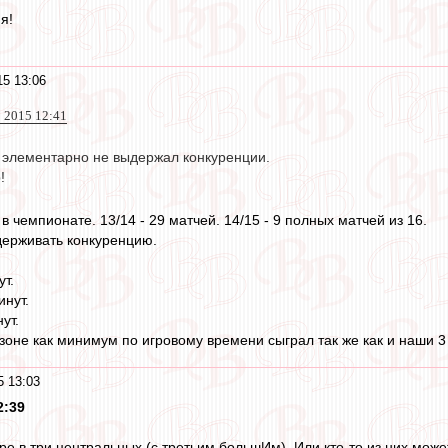
я!
15 13:06
 2015 12:41
 элементарно не выдержал конкуренции.
!
 в чемпионате. 13/14 - 29 матчей. 14/15 - 9 полных матчей из 16.
держивать конкуренцию.
т.
инут.
ут.
езоне как минимум по игровому времени сыграл так же как и наши 3
5 13:03
2:39
ре в три центральных (с третьим большИм). Или кто-то из них може