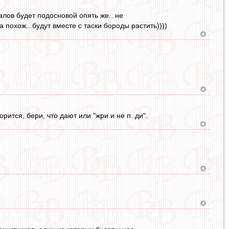
алов будет подосновой опять же...не
 похож...будут вместе с таски бороды растить))))
ится, бери, что дают или "жри и не п..ди".