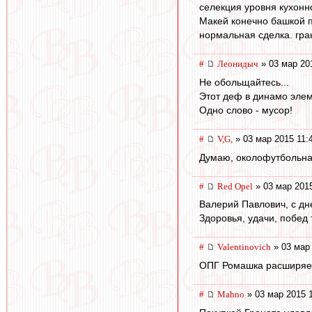
селекция уровня кухонн
Макей конечно башкой пл
нормальная сделка. гран
#
Леонидыч
» 03 мар 20
Не обольщайтесь...
Этот деф в динамо эле
Одно слово - мусор!
#
V,G,
» 03 мар 2015 11:
Думаю, околофутбольная 
#
Red Opel
» 03 мар 2015
Валерий Павлович, с дн
Здоровья, удачи, побед
#
Valentinovich
» 03 мар 
ОПГ Ромашка расширяетс
#
Mahno
» 03 мар 2015 