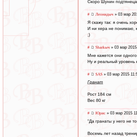
Скоро Шунин подтянеца
#
Леонидыч
» 03 мар 20
Я скажу так: я очень х
И ни хера не понимаю, 
;)
#
Sharkыч
» 03 мар 2015
Мне кажется они одного 
Ну и реальный уровень н
#
SAS
» 03 мар 2015 11:
Гранат
Рост 184 см
Вес 80 кг
#
Юрис
» 03 мар 2015 1
"Да гранаты у него не т
Восемь лет назад тренир