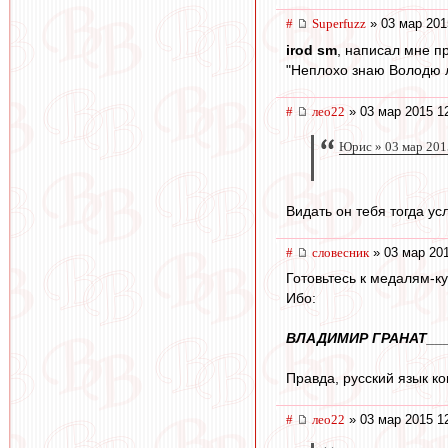
#
Superfuzz
» 03 мар 201
irod sm
, написал мне п
"Неплохо знаю Володю л
#
лео22
» 03 мар 2015 1
Юрис » 03 мар 201
Видать он тебя тогда у
#
словесник
» 03 мар 201
Готовьтесь к медалям-ку
Ибо:
ВЛАДИМИР ГРАНАТ___
Правда, русский язык ков
#
лео22
» 03 мар 2015 1