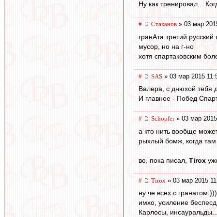
Ну как тренировал... Ко
#
Cтаканов
» 03 мар 201
гранАта третий русский
мусор, но на г-но
хотя спартаковским бол
#
SAS
» 03 мар 2015 11:
Валера, с днюхой тебя д
И главное - Побед Спарт
#
Schopfer
» 03 мар 2015
а кто нить вообще может
рыхлый бомж, когда там
во, пока писал,
Tirox
уж
#
Tirox
» 03 мар 2015 11
ну че всех с гранатом:)))
имхо, усиление беспесды
Карлосы, инсауральды...