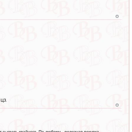
 ЦЗ.
т сыграть крайнего. По-любому - полезная покупка