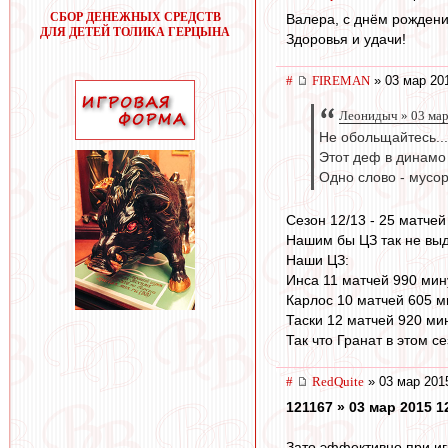
СБОР ДЕНЕЖНЫХ СРЕДСТВ
Валера, с днём рождени
ДЛЯ ДЕТЕЙ ТОЛИКА ГЕРЦЫНА
Здоровья и удачи!
#
FIREMAN
» 03 мар 20
Леонидыч » 03 мар
Не обольщайтесь...
Этот деф в динамо
Одно слово - мусор
Сезон 12/13 - 25 матчей
Нашим бы ЦЗ так не вы
Наши ЦЗ:
Инса 11 матчей 990 мину
Карлос 10 матчей 605 м
Таски 12 матчей 920 мин
Так что Гранат в этом с
#
RedQuite
» 03 мар 201
121167 » 03 мар 2015 1
Зато эффективно при иг