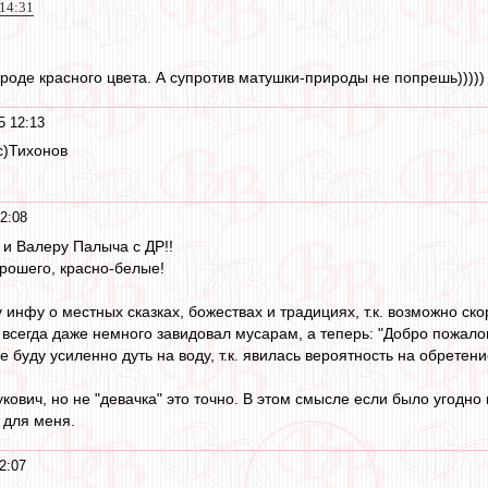
 14:31
ироде красного цвета. А супротив матушки-природы не попрешь)))))
5 12:13
с)Тихонов
2:08
 и Валеру Палыча с ДР!!
орошего, красно-белые!
 инфу о местных сказках, божествах и традициях, т.к. возможно ско
, всегда даже немного завидовал мусарам, а теперь: "Добро пожало
буду усиленно дуть на воду, т.к. явилась вероятность на обретение 
укович, но не "девачка" это точно. В этом смысле если было угодно 
 для меня.
2:07