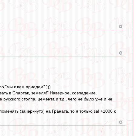
ро "мы к вам приедем".)))
вать в Спартак, земеля!" Наверное, совпадение.
русского столпа, цемента и т.д., чего не было уже и не
поменять (зачеркнуто) на Граната, то я только за! +1000 к