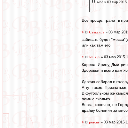
wod » 03 мар 2015
Все проще, гранат в пр
#
Cтаканов
» 03 мар 201
забивать будет "месси"(
или как там его
#
walkin
» 03 мар 2015 1
Карена, Ирину, Дмитрия
Здоровья и всего вам х
Давеча собирал в голову
А тут такое. Признаться
В футбольном же смысле 
помню сколько.
Вовка, конечно, не Горл
драйву боления за мясо
#
porcus
» 03 мар 2015 1