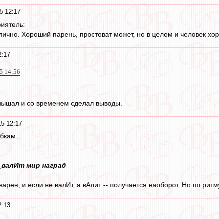
5 12:17
риятель:
ично. Хороший парень, простоват может, но в целом и человек хо
2:17
5 14:56
слышал и со временем сделал выводы.
5 12:17
бкам...
валИт мир наград
арен, и если не валИт, а вАлит -- получается наоборот. Но по ритму 
2:13