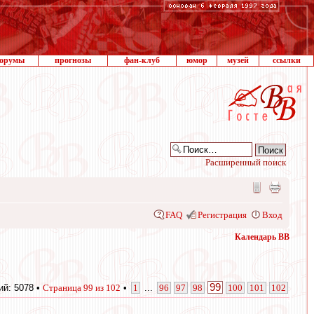
орумы
прогнозы
фан-клуб
юмор
музей
ссылки
Расширенный поиск
FAQ
Регистрация
Вход
Календарь ВВ
99
й: 5078 •
Страница
99
из
102
•
1
...
96
97
98
100
101
102