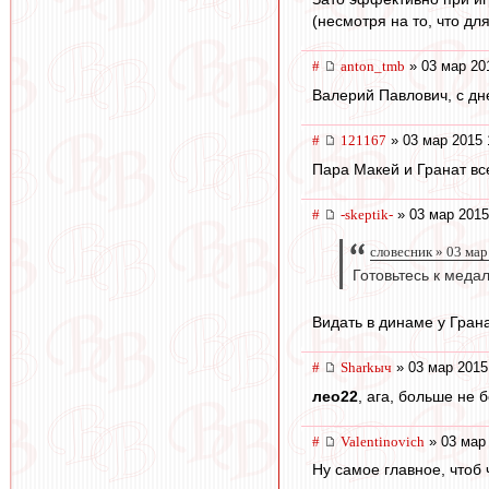
(несмотря на то, что дл
#
anton_tmb
» 03 мар 20
Валерий Павлович, с дн
#
121167
» 03 мар 2015 
Пара Макей и Гранат все
#
-skeptik-
» 03 мар 2015
словесник » 03 мар
Готовьтесь к медал
Видать в динаме у Грана
#
Sharkыч
» 03 мар 2015
лео22
, ага, больше не б
#
Valentinovich
» 03 мар 
Ну самое главное, чтоб