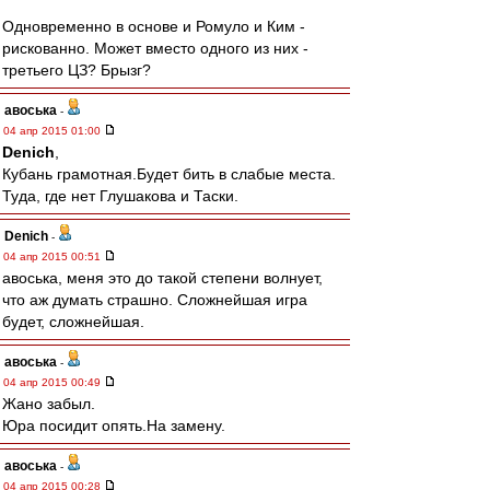
Одновременно в основе и Ромуло и Ким -
рискованно. Может вместо одного из них -
третьего ЦЗ? Брызг?
авоська
-
04 апр 2015 01:00
Denich
,
Кубань грамотная.Будет бить в слабые места.
Туда, где нет Глушакова и Таски.
Denich
-
04 апр 2015 00:51
авоська, меня это до такой степени волнует,
что аж думать страшно. Сложнейшая игра
будет, сложнейшая.
авоська
-
04 апр 2015 00:49
Жано забыл.
Юра посидит опять.На замену.
авоська
-
04 апр 2015 00:28