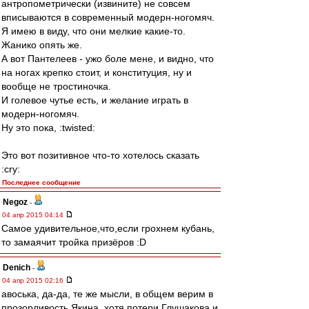
антропометрически (извините) не совсем
вписываются в современный модерн-ногомяч.
Я имею в виду, что они мелкие какие-то.
Жанико опять же.
А вот Пантелеев - ужо боле мене, и видно, что
на ногах крепко стоит, и конституция, ну и
вообще не тростиночка.
И голевое чутье есть, и желание играть в
модерн-ногомяч.
Ну это пока, :twisted:
Это вот позитивное что-то хотелось сказать
:cry:
Последнее сообщение
Negoz
-
04 апр 2015 04:14
Самое удивительное,что,если грохнем кубань,
то замаячит тройка призёров :D
Denich
-
04 апр 2015 02:16
авоська, да-да, те же мысли, в общем верим в
прозорливость Якина, хотя потери Глушакова и