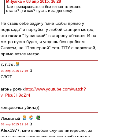
Mityaika » 03 апр 2015, 16:28
Там припарковаться без випов-то можно
стало? :) и как? пусть и за денежку.
Не ставь себе задачу "мне шобы прямо у
подеъзда" и паркуйся у любой станции метро,
что
после
"Тушинской" в сторону области. И на
метро пусто будет, и уедешь без проблем.
Скажем, на "Планерной" есть ТПУ с парковкой,
прямо возле метро.
Б.Г.-74
-
03 апр 2015 17:16
СЗОТ
агонь ролик
http://www.youtube.com/watch?
v=PlcuJH9qZr4
концовочка убила))
Лохматый
-
03 апр 2015 17:14
Alex1977
, мне в любом случае интересно, за
что в нашем самом экономном клубе платят