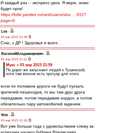
И каждый раз -- экспресс-урок. Я верю, знаю:
будет прок!
https://fotki.yandex.ru/next/users/slov ... 815?
page=0
Los
-
03 апр 2015 21:38
Стас, с ДР ! Здоровья и всего ..
ВасилийВладимирович
-
03 апр 2015 21:11
Myac » 03 апр 2015 21:59
По дорог же запускают людей к Тушинской,
хотя там вполне есть тротуар для этого
если по половине дороги не будут пускать
зрителей-пешеходов, то мы там друг друга
передавим, потом передавим кордон, а потом
обязательно пару автомобилей заденем
Nox
-
03 апр 2015 21:10
Вот уже больше года с удовольствием слежу за
успехами нашего бублика Владислава