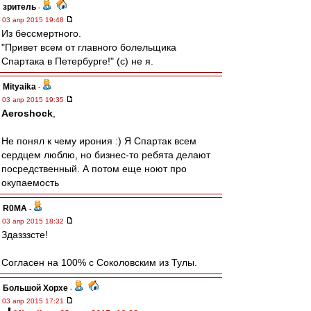
зpитель
-
03 апр 2015 19:48
Из бессмертного.
"Привет всем от главного болельщика
Спартака в Петербурге!" (с) не я.
Mityaika
-
03 апр 2015 19:35
Aeroshock
,
Не понял к чему ирония :) Я Спартак всем
сердцем люблю, но бизнес-то ребята делают
посредственный. А потом еще ноют про
окупаемость
R0MA
-
03 апр 2015 18:32
Здазззсте!
Согласен на 100% с Соколовским из Тулы.
Большой Хорхе
-
03 апр 2015 17:21