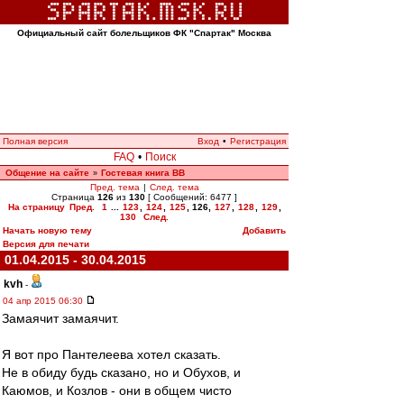
Официальный сайт болельщиков ФК "Спартак" Москва
Полная версия
Вход
•
Регистрация
FAQ
•
Поиск
Общение на сайте
Гостевая книга ВВ
»
Пред. тема
|
След. тема
Страница
126
из
130
[ Сообщений: 6477 ]
На страницу
Пред.
1
...
123
,
124
,
125
,
126
,
127
,
128
,
129
,
130
След.
Начать новую тему
Добавить
Версия для печати
01.04.2015 - 30.04.2015
kvh
-
04 апр 2015 06:30
Замаячит замаячит.
Я вот про Пантелеева хотел сказать.
Не в обиду будь сказано, но и Обухов, и
Каюмов, и Козлов - они в общем чисто