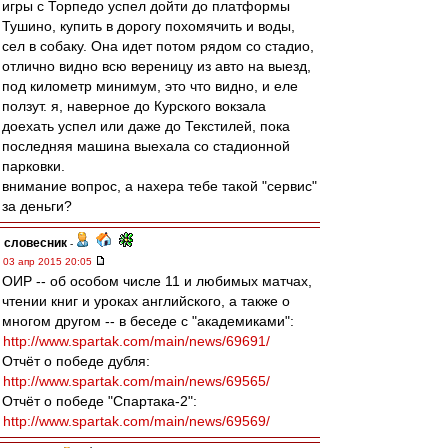
игры с Торпедо успел дойти до платформы
Тушино, купить в дорогу похомячить и воды,
сел в собаку. Она идет потом рядом со стадио,
отлично видно всю вереницу из авто на выезд,
под километр минимум, это что видно, и еле
ползут. я, наверное до Курского вокзала
доехать успел или даже до Текстилей, пока
последняя машина выехала со стадионной
парковки.
внимание вопрос, а нахера тебе такой "сервис"
за деньги?
словесник
-
03 апр 2015 20:05
ОИР -- об особом числе 11 и любимых матчах,
чтении книг и уроках английского, а также о
многом другом -- в беседе с "академиками":
http://www.spartak.com/main/news/69691/
Отчёт о победе дубля:
http://www.spartak.com/main/news/69565/
Отчёт о победе "Спартака-2":
http://www.spartak.com/main/news/69569/