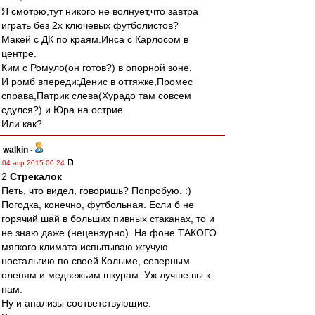
Я смотрю,тут никого не волнует,что завтра
играть без 2х ключевых футболистов?
Макей с ДК по краям.Инса с Карлосом в
центре.
Ким с Ромуло(он готов?) в опорной зоне.
И ромб впереди:Денис в оттяжке,Промес
справа,Патрик слева(Хурадо там совсем
сдулся?) и Юра на острие.
Или как?
walkin
-
04 апр 2015 00:24
2
Стрекалок
Петь, что видел, говоришь? Попробую. :)
Погодка, конечно, футбольная. Если б не
горячий шай в больших пивных стаканах, то и
не знаю даже (нецензурно). На фоне ТАКОГО
мягкого климата испытываю жгучую
ностальгию по своей Колыме, северным
оленям и медвежьим шкурам. Уж лучше вы к
нам.
Ну и анализы соответствующие.