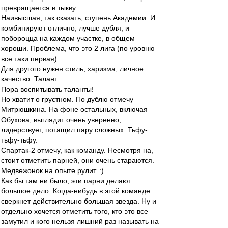
превращается в тыкву.
Наивысшая, так сказать, ступень Академии. И
комбинируют отлично, лучше дубля, и
побороцца на каждом участке, в общем
хороши. Проблема, что это 2 лига (по уровню
все таки первая).
Для другого нужен стиль, харизма, личное
качество. Талант.
Пора воспитывать таланты!
Но хватит о грустном. По дублю отмечу
Митрюшкина. На фоне остальных, включая
Обухова, выглядит очень уверенно,
лидерствует, потащил пару сложных. Тьфу-
тьфу-тьфу.
Спартак-2 отмечу, как команду. Несмотря на,
стоит отметить парней, они очень стараются.
Медвежонок на опыте рулит. :)
Как бы там ни было, эти парни делают
большое дело. Когда-нибудь в этой команде
сверкнет действительно большая звезда. Ну и
отдельно хочется отметить того, кто это все
замутил и кого нельзя лишний раз называть на