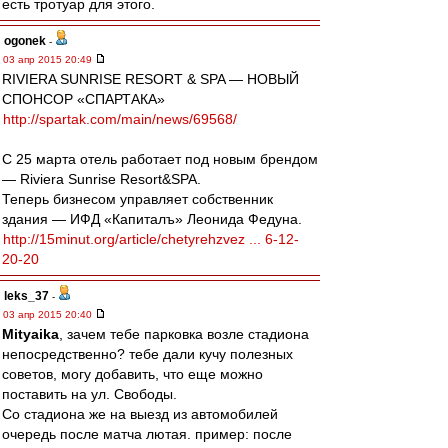
есть тротуар для этого.
ogonek
-
03 апр 2015 20:49
RIVIERA SUNRISE RESORT & SPA — НОВЫЙ
СПОНСОР «СПАРТАКА»
http://spartak.com/main/news/69568/
С 25 марта отель работает под новым брендом
— Riviera Sunrise Resort&SPA.
Теперь бизнесом управляет собственник
здания — ИФД «Капиталъ» Леонида Федуна.
http://15minut.org/article/chetyrehzvez ... 6-12-
20-20
leks_37
-
03 апр 2015 20:40
Mityaika
, зачем тебе парковка возле стадиона
непосредственно? тебе дали кучу полезных
советов, могу добавить, что еще можно
поставить на ул. Свободы.
Со стадиона же на выезд из автомобилей
очередь после матча лютая. пример: после