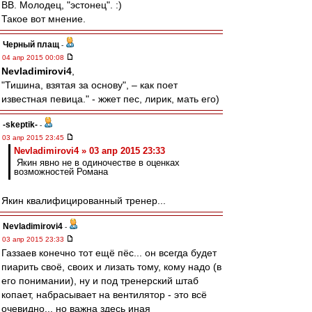
ВВ. Молодец, "эстонец". :)
Такое вот мнение.
Черный плащ
-
04 апр 2015 00:08
Nevladimirovi4
,
"Тишина, взятая за основу", – как поет
известная певица." - жжет пес, лирик, мать его)
-skeptik-
-
03 апр 2015 23:45
Nevladimirovi4 » 03 апр 2015 23:33
Якин явно не в одиночестве в оценках
возможностей Романа
Якин квалифицированный тренер...
Nevladimirovi4
-
03 апр 2015 23:33
Газзаев конечно тот ещё пёс... он всегда будет
пиарить своё, своих и лизать тому, кому надо (в
его понимании), ну и под тренерский штаб
копает, набрасывает на вентилятор - это всё
очевидно... но важна здесь иная