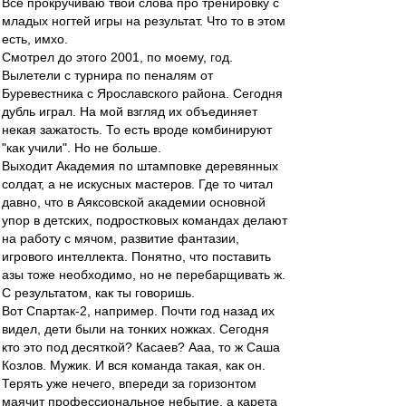
Все прокручиваю твои слова про тренировку с
младых ногтей игры на результат. Что то в этом
есть, имхо.
Смотрел до этого 2001, по моему, год.
Вылетели с турнира по пеналям от
Буревестника с Ярославского района. Сегодня
дубль играл. На мой взгляд их объединяет
некая зажатость. То есть вроде комбинируют
"как учили". Но не больше.
Выходит Академия по штамповке деревянных
солдат, а не искусных мастеров. Где то читал
давно, что в Аяксовской академии основной
упор в детских, подростковых командах делают
на работу с мячом, развитие фантазии,
игрового интеллекта. Понятно, что поставить
азы тоже необходимо, но не перебарщивать ж.
С результатом, как ты говоришь.
Вот Спартак-2, например. Почти год назад их
видел, дети были на тонких ножках. Сегодня
кто это под десяткой? Касаев? Ааа, то ж Саша
Козлов. Мужик. И вся команда такая, как он.
Терять уже нечего, впереди за горизонтом
маячит профессиональное небытие, а карета