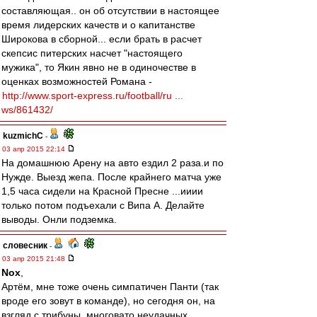
составляющая.. он об отсутствии в настоящее
время лидерских качеств и о капитанстве
Широкова в сборной... если брать в расчет
скепсис питерских насчет "настоящего
мужика", то Якин явно не в одиночестве в
оценках возможностей Романа -
http://www.sport-express.ru/football/ru ...
ws/861432/
kuzmichC
-
03 апр 2015 22:14
На домашнюю Арену на авто ездил 2 раза.и по
Нужде. Выезд жепа. После крайнего матча уже
1,5 часа сидели на Красной Пресне ...ииии
только потом подъехали с Випа А. Делайте
выводы. Онли подземка.
словесник
-
03 апр 2015 21:48
Nox
,
Артём, мне тоже очень симпатичен Панти (так
вроде его зовут в команде), но сегодня он, на
взгляд с трибуны, многовато неудачных