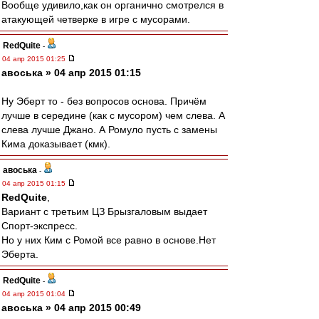
Вообще удивило,как он органично смотрелся в
атакующей четверке в игре с мусорами.
RedQuite
-
04 апр 2015 01:25
авоська » 04 апр 2015 01:15
Ну Эберт то - без вопросов основа. Причём
лучше в середине (как с мусором) чем слева. А
слева лучше Джано. А Ромуло пусть с замены
Кима доказывает (кмк).
авоська
-
04 апр 2015 01:15
RedQuite
,
Вариант с третьим ЦЗ Брызгаловым выдает
Спорт-экспресс.
Но у них Ким с Ромой все равно в основе.Нет
Эберта.
RedQuite
-
04 апр 2015 01:04
авоська » 04 апр 2015 00:49