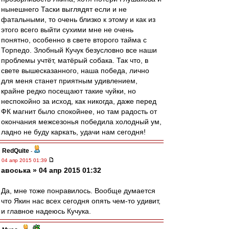
нынешнего Таски выглядят если и не
фатальными, то очень близко к этому и как из
этого всего выйти сухими мне не очень
понятно, особенно в свете второго тайма с
Торпедо. Злобный Кучук безусловно все наши
проблемы учтёт, матёрый собака. Так что, в
свете вышесказанного, наша победа, лично
для меня станет приятным удивлением,
крайне редко посещают такие чуйки, но
неспокойно за исход, как никогда, даже перед
ФК магнит было спокойнее, но там радость от
окончания межсезонья победила холодный ум,
ладно не буду каркать, удачи нам сегодня!
RedQuite
-
04 апр 2015 01:39
авоська » 04 апр 2015 01:32
Да, мне тоже понравилось. Вообще думается
что Якин нас всех сегодня опять чем-то удивит,
и главное надеюсь Кучука.