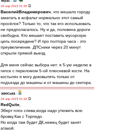
Myac
-
04 апр 2015 01:35
ВасилийВладимирович
, что мешало городу
закатать в асфальт нормально этот самый
просёлок? Только то, что так его использовать
не предполагалось. Ну и да, половина дороги
свободна. Кто мешает поставить мусорскую
цепь посередине? И про полтора часа - это
преувеличение. ДПСники через 20 минут
открыли прямой выезд.
Для меня сейчас выбора нет: я 5-ую неделю в
гипсе с переломом 5-ой плюсневой кости. На
костылях я могу доковылять только от
подъезда до машины и от машины до сектора.
авоська
-
04 апр 2015 01:32
RedQuite
,
Эберт плох слева,когда надо утюжить всю
бровку.Как с Торпедо.
Но когда там будет ДК,немец будет занят
атакой.