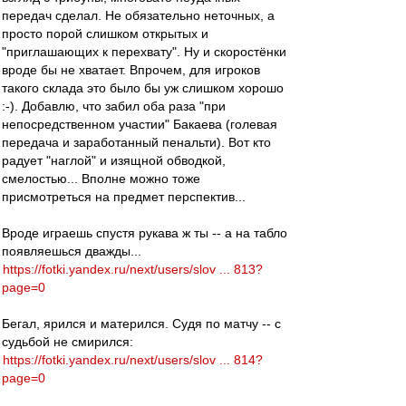
передач сделал. Не обязательно неточных, а
просто порой слишком открытых и
"приглашающих к перехвату". Ну и скоростёнки
вроде бы не хватает. Впрочем, для игроков
такого склада это было бы уж слишком хорошо
:-). Добавлю, что забил оба раза "при
непосредственном участии" Бакаева (голевая
передача и заработанный пенальти). Вот кто
радует "наглой" и изящной обводкой,
смелостью... Вполне можно тоже
присмотреться на предмет перспектив...
Вроде играешь спустя рукава ж ты -- а на табло
появляешься дважды...
https://fotki.yandex.ru/next/users/slov ... 813?
page=0
Бегал, ярился и матерился. Судя по матчу -- с
судьбой не смирился:
https://fotki.yandex.ru/next/users/slov ... 814?
page=0