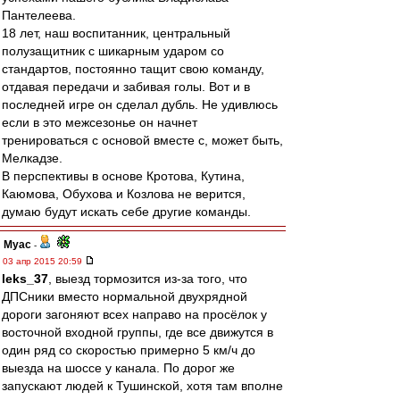
Пантелеева.
18 лет, наш воспитанник, центральный
полузащитник с шикарным ударом со
стандартов, постоянно тащит свою команду,
отдавая передачи и забивая голы. Вот и в
последней игре он сделал дубль. Не удивлюсь
если в это межсезонье он начнет
тренироваться с основой вместе с, может быть,
Мелкадзе.
В перспективы в основе Кротова, Кутина,
Каюмова, Обухова и Козлова не верится,
думаю будут искать себе другие команды.
Myac
-
03 апр 2015 20:59
leks_37
, выезд тормозится из-за того, что
ДПСники вместо нормальной двухрядной
дороги загоняют всех направо на просёлок у
восточной входной группы, где все движутся в
один ряд со скоростью примерно 5 км/ч до
выезда на шоссе у канала. По дорог же
запускают людей к Тушинской, хотя там вполне