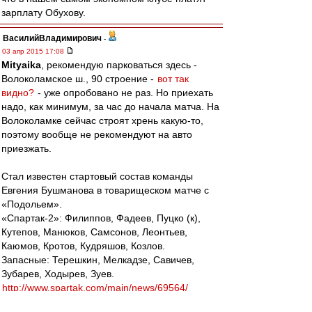
зарплату Обухову.
ВасилийВладимирович
-
03 апр 2015 17:08
Mityaika
, рекомендую парковаться здесь -
Волоколамское ш., 90 строение -
вот так
видно?
- уже опробовано не раз. Но приехать
надо, как минимум, за час до начала матча. На
Волоколамке сейчас строят хрень какую-то,
поэтому вообще не рекомендуют на авто
приезжать.
Стал известен стартовый состав команды
Евгения Бушманова в товарищеском матче с
«Подольем».
«Спартак-2»: Филиппов, Фадеев, Пуцко (к),
Кутепов, Манюков, Самсонов, Леонтьев,
Каюмов, Кротов, Кудряшов, Козлов.
Запасные: Терешкин, Мелкадзе, Савичев,
Зубарев, Ходырев, Зуев.
http://www.spartak.com/main/news/69564/