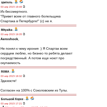
зpитель
-
03 апр 2015 19:48
Из бессмертного.
"Привет всем от главного болельщика
Спартака в Петербурге!" (с) не я.
Mityaika
-
03 апр 2015 19:35
Aeroshock
,
Не понял к чему ирония :) Я Спартак всем
сердцем люблю, но бизнес-то ребята делают
посредственный. А потом еще ноют про
окупаемость
R0MA
-
03 апр 2015 18:32
Здазззсте!
Согласен на 100% с Соколовским из Тулы.
Большой Хорхе
-
03 апр 2015 17:21