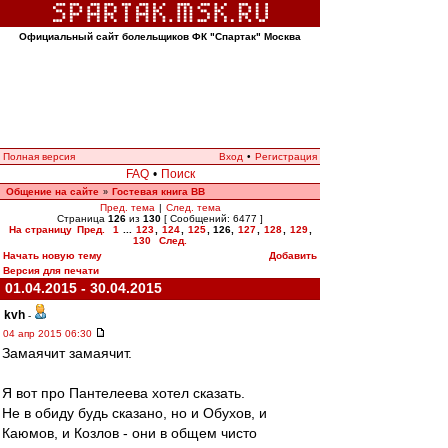
Официальный сайт болельщиков ФК "Спартак" Москва
Полная версия
Вход
•
Регистрация
FAQ
•
Поиск
Общение на сайте
Гостевая книга ВВ
»
Пред. тема
|
След. тема
Страница
126
из
130
[ Сообщений: 6477 ]
На страницу
Пред.
1
...
123
,
124
,
125
,
126
,
127
,
128
,
129
,
130
След.
Начать новую тему
Добавить
Версия для печати
01.04.2015 - 30.04.2015
kvh
-
04 апр 2015 06:30
Замаячит замаячит.
Я вот про Пантелеева хотел сказать.
Не в обиду будь сказано, но и Обухов, и
Каюмов, и Козлов - они в общем чисто