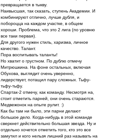
превращается в тыкву.
Наивысшая, так сказать, ступень Академии. И
комбинируют отлично, лучше дубля, и
побороцца на каждом участке, в общем
хороши. Проблема, что это 2 лига (по уровню
все таки первая).
Для другого нужен стиль, харизма, личное
качество. Талант.
Пора воспитывать таланты!
Но хватит о грустном. По дублю отмечу
Митрюшкина. На фоне остальных, включая
Обухова, выглядит очень уверенно,
лидерствует, потащил пару сложных. Тьфу-
тьфу-тьфу.
Спартак-2 отмечу, как команду. Несмотря на,
стоит отметить парней, они очень стараются.
Медвежонок на опыте рулит. :)
Как бы там ни было, эти парни делают
большое дело. Когда-нибудь в этой команде
сверкнет действительно большая звезда. Ну и
отдельно хочется отметить того, кто это все
замутил и кого нельзя лишний раз называть на