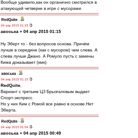
Вообще удивило,как он органично смотрелся в
атакующей четверке в игре с мусорами.
RedQuite
-
04 апр 2015 01:25
авоська » 04 апр 2015 01:15
Ну Эберт то - без вопросов основа. Причём
лучше в середине (как с мусором) чем слева. А
слева лучше Джано. А Ромуло пусть с замены
Кима доказывает (кмк).
авоська
-
04 апр 2015 01:15
RedQuite
,
Вариант с третьим ЦЗ Брызгаловым выдает
Спорт-экспресс.
Но у них Ким с Ромой все равно в основе.Нет
Эберта.
RedQuite
-
04 апр 2015 01:04
авоська » 04 апр 2015 00:49