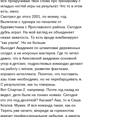
Все прокручиваю твои слова про тренировку с
младых ногтей игры на результат. Что то в этом
есть, имхо.
Смотрел до этого 2001, по моему, год.
Вылетели с турнира по пеналям от
Буревестника с Ярославского района. Сегодня
дубль играл. На мой взгляд их объединяет
некая зажатость. То есть вроде комбинируют
"как учили". Но не больше.
Выходит Академия по штамповке деревянных
солдат, а не искусных мастеров. Где то читал
давно, что в Аяксовской академии основной
упор в детских, подростковых командах делают
на работу с мячом, развитие фантазии,
игрового интеллекта. Понятно, что поставить
азы тоже необходимо, но не перебарщивать ж.
С результатом, как ты говоришь.
Вот Спартак-2, например. Почти год назад их
видел, дети были на тонких ножках. Сегодня
кто это под десяткой? Касаев? Ааа, то ж Саша
Козлов. Мужик. И вся команда такая, как он.
Терять уже нечего, впереди за горизонтом
маячит профессиональное небытие, а карета