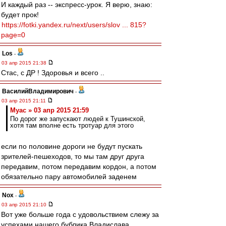
И каждый раз -- экспресс-урок. Я верю, знаю:
будет прок!
https://fotki.yandex.ru/next/users/slov ... 815?
page=0
Los
-
03 апр 2015 21:38
Стас, с ДР ! Здоровья и всего ..
ВасилийВладимирович
-
03 апр 2015 21:11
Myac » 03 апр 2015 21:59
По дорог же запускают людей к Тушинской,
хотя там вполне есть тротуар для этого
если по половине дороги не будут пускать
зрителей-пешеходов, то мы там друг друга
передавим, потом передавим кордон, а потом
обязательно пару автомобилей заденем
Nox
-
03 апр 2015 21:10
Вот уже больше года с удовольствием слежу за
успехами нашего бублика Владислава