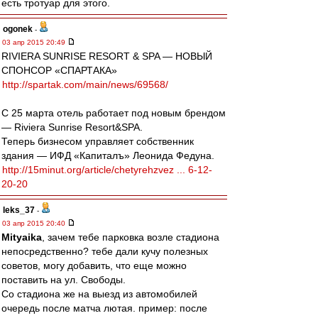
есть тротуар для этого.
ogonek
-
03 апр 2015 20:49
RIVIERA SUNRISE RESORT & SPA — НОВЫЙ
СПОНСОР «СПАРТАКА»
http://spartak.com/main/news/69568/
С 25 марта отель работает под новым брендом
— Riviera Sunrise Resort&SPA.
Теперь бизнесом управляет собственник
здания — ИФД «Капиталъ» Леонида Федуна.
http://15minut.org/article/chetyrehzvez ... 6-12-
20-20
leks_37
-
03 апр 2015 20:40
Mityaika
, зачем тебе парковка возле стадиона
непосредственно? тебе дали кучу полезных
советов, могу добавить, что еще можно
поставить на ул. Свободы.
Со стадиона же на выезд из автомобилей
очередь после матча лютая. пример: после