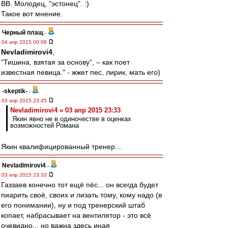
ВВ. Молодец, "эстонец". :)
Такое вот мнение.
Черный плащ
-
04 апр 2015 00:08
Nevladimirovi4
,
"Тишина, взятая за основу", – как поет
известная певица." - жжет пес, лирик, мать его)
-skeptik-
-
03 апр 2015 23:45
Nevladimirovi4 » 03 апр 2015 23:33
Якин явно не в одиночестве в оценках
возможностей Романа
Якин квалифицированный тренер...
Nevladimirovi4
-
03 апр 2015 23:33
Газзаев конечно тот ещё пёс... он всегда будет
пиарить своё, своих и лизать тому, кому надо (в
его понимании), ну и под тренерский штаб
копает, набрасывает на вентилятор - это всё
очевидно... но важна здесь иная