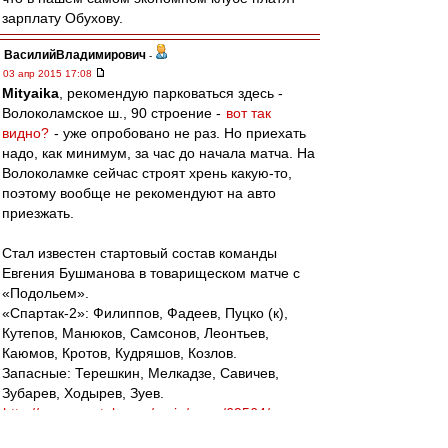
зарплату Обухову.
ВасилийВладимирович
-
03 апр 2015 17:08
Mityaika
, рекомендую парковаться здесь -
Волоколамское ш., 90 строение -
вот так
видно?
- уже опробовано не раз. Но приехать
надо, как минимум, за час до начала матча. На
Волоколамке сейчас строят хрень какую-то,
поэтому вообще не рекомендуют на авто
приезжать.
Стал известен стартовый состав команды
Евгения Бушманова в товарищеском матче с
«Подольем».
«Спартак-2»: Филиппов, Фадеев, Пуцко (к),
Кутепов, Манюков, Самсонов, Леонтьев,
Каюмов, Кротов, Кудряшов, Козлов.
Запасные: Терешкин, Мелкадзе, Савичев,
Зубарев, Ходырев, Зуев.
http://www.spartak.com/main/news/69564/