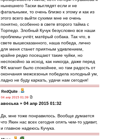
нынешнего Таски выглядят если и не
фатальными, то очень близко к этому и как из
этого всего выйти сухими мне не очень
понятно, особенно в свете второго тайма с
Торпедо. Злобный Кучук безусловно все наши
проблемы учтёт, матёрый собака. Так что, в
свете вышесказанного, наша победа, лично
для меня станет приятным удивлением,
крайне редко посещают такие чуйки, но
неспокойно за исход, как никогда, даже перед
ФК магнит было спокойнее, но там радость от
окончания межсезонья победила холодный ум,
ладно не буду каркать, удачи нам сегодня!
RedQuite
-
04 апр 2015 01:39
авоська » 04 апр 2015 01:32
Да, мне тоже понравилось. Вообще думается
что Якин нас всех сегодня опять чем-то удивит,
и главное надеюсь Кучука.