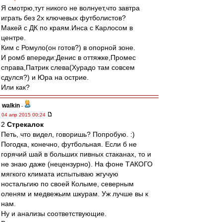
Я смотрю,тут никого не волнует,что завтра
играть без 2х ключевых футболистов?
Макей с ДК по краям.Инса с Карлосом в
центре.
Ким с Ромуло(он готов?) в опорной зоне.
И ромб впереди:Денис в оттяжке,Промес
справа,Патрик слева(Хурадо там совсем
сдулся?) и Юра на острие.
Или как?
walkin
-
04 апр 2015 00:24
2
Стрекалок
Петь, что видел, говоришь? Попробую. :)
Погодка, конечно, футбольная. Если б не
горячий шай в больших пивных стаканах, то и
не знаю даже (нецензурно). На фоне ТАКОГО
мягкого климата испытываю жгучую
ностальгию по своей Колыме, северным
оленям и медвежьим шкурам. Уж лучше вы к
нам.
Ну и анализы соответствующие.