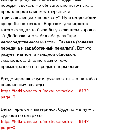
передач сделал. Не обязательно неточных, а
просто порой слишком открытых и
"приглашающих к перехвату". Ну и скоростёнки
вроде бы не хватает. Впрочем, для игроков
такого склада это было бы уж слишком хорошо
:-). Добавлю, что забил оба раза "при
непосредственном участии" Бакаева (голевая
передача и заработанный пенальти). Вот кто
радует "наглой" и изящной обводкой,
смелостью... Вполне можно тоже
присмотреться на предмет перспектив...
Вроде играешь спустя рукава ж ты -- а на табло
появляешься дважды...
https://fotki.yandex.ru/next/users/slov ... 813?
page=0
Бегал, ярился и матерился. Судя по матчу -- с
судьбой не смирился:
https://fotki.yandex.ru/next/users/slov ... 814?
page=0