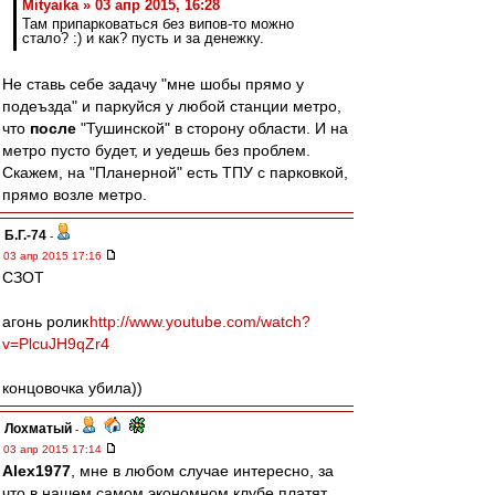
Mityaika » 03 апр 2015, 16:28
Там припарковаться без випов-то можно
стало? :) и как? пусть и за денежку.
Не ставь себе задачу "мне шобы прямо у
подеъзда" и паркуйся у любой станции метро,
что
после
"Тушинской" в сторону области. И на
метро пусто будет, и уедешь без проблем.
Скажем, на "Планерной" есть ТПУ с парковкой,
прямо возле метро.
Б.Г.-74
-
03 апр 2015 17:16
СЗОТ
агонь ролик
http://www.youtube.com/watch?
v=PlcuJH9qZr4
концовочка убила))
Лохматый
-
03 апр 2015 17:14
Alex1977
, мне в любом случае интересно, за
что в нашем самом экономном клубе платят