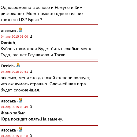
Одновременно в основе и Ромуло и Ким -
рискованно. Может вместо одного из них -
третьего ЦЗ? Брызг?
авоська
-
04 апр 2015 01:00
Denich
,
Кубань грамотная.Будет бить в слабые места.
Туда, где нет Глушакова и Таски.
Denich
-
04 апр 2015 00:51
авоська, меня это до такой степени волнует,
что аж думать страшно. Сложнейшая игра
будет, сложнейшая.
авоська
-
04 апр 2015 00:49
Жано забыл.
Юра посидит опять.На замену.
авоська
-
04 апр 2015 00:28