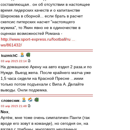
составляющая.. он об отсутствии в настоящее
время лидерских качеств и о капитанстве
Широкова в сборной... если брать в расчет
скепсис питерских насчет "настоящего
мужика", то Якин явно не в одиночестве в
оценках возможностей Романа -
http://www.sport-express.ru/football/ru ...
ws/861432/
kuzmichC
-
03 апр 2015 22:14
На домашнюю Арену на авто ездил 2 раза.и по
Нужде. Выезд жепа. После крайнего матча уже
1,5 часа сидели на Красной Пресне ...ииии
только потом подъехали с Випа А. Делайте
выводы. Онли подземка.
словесник
-
03 апр 2015 21:48
Nox
,
Артём, мне тоже очень симпатичен Панти (так
вроде его зовут в команде), но сегодня он, на
взгляд с трибуны, многовато неудачных