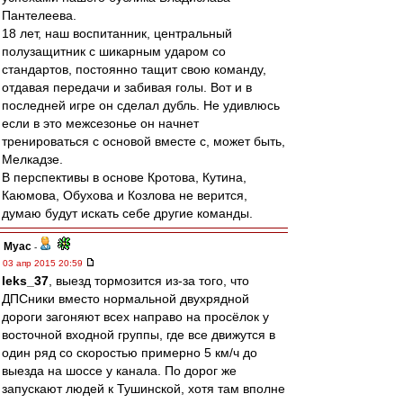
Пантелеева.
18 лет, наш воспитанник, центральный
полузащитник с шикарным ударом со
стандартов, постоянно тащит свою команду,
отдавая передачи и забивая голы. Вот и в
последней игре он сделал дубль. Не удивлюсь
если в это межсезонье он начнет
тренироваться с основой вместе с, может быть,
Мелкадзе.
В перспективы в основе Кротова, Кутина,
Каюмова, Обухова и Козлова не верится,
думаю будут искать себе другие команды.
Myac
-
03 апр 2015 20:59
leks_37
, выезд тормозится из-за того, что
ДПСники вместо нормальной двухрядной
дороги загоняют всех направо на просёлок у
восточной входной группы, где все движутся в
один ряд со скоростью примерно 5 км/ч до
выезда на шоссе у канала. По дорог же
запускают людей к Тушинской, хотя там вполне