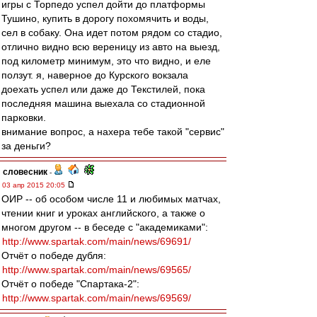
игры с Торпедо успел дойти до платформы
Тушино, купить в дорогу похомячить и воды,
сел в собаку. Она идет потом рядом со стадио,
отлично видно всю вереницу из авто на выезд,
под километр минимум, это что видно, и еле
ползут. я, наверное до Курского вокзала
доехать успел или даже до Текстилей, пока
последняя машина выехала со стадионной
парковки.
внимание вопрос, а нахера тебе такой "сервис"
за деньги?
словесник
-
03 апр 2015 20:05
ОИР -- об особом числе 11 и любимых матчах,
чтении книг и уроках английского, а также о
многом другом -- в беседе с "академиками":
http://www.spartak.com/main/news/69691/
Отчёт о победе дубля:
http://www.spartak.com/main/news/69565/
Отчёт о победе "Спартака-2":
http://www.spartak.com/main/news/69569/