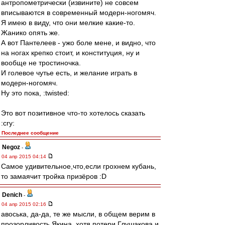
антропометрически (извините) не совсем
вписываются в современный модерн-ногомяч.
Я имею в виду, что они мелкие какие-то.
Жанико опять же.
А вот Пантелеев - ужо боле мене, и видно, что
на ногах крепко стоит, и конституция, ну и
вообще не тростиночка.
И голевое чутье есть, и желание играть в
модерн-ногомяч.
Ну это пока, :twisted:
Это вот позитивное что-то хотелось сказать
:cry:
Последнее сообщение
Negoz
-
04 апр 2015 04:14
Самое удивительное,что,если грохнем кубань,
то замаячит тройка призёров :D
Denich
-
04 апр 2015 02:16
авоська, да-да, те же мысли, в общем верим в
прозорливость Якина, хотя потери Глушакова и