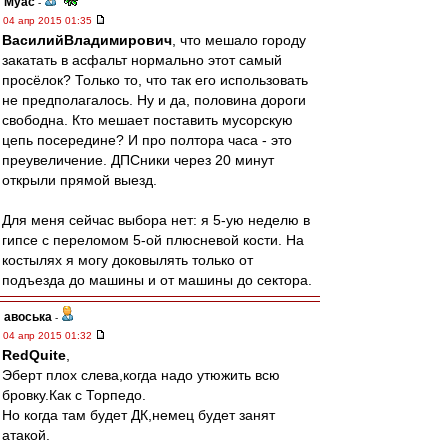
Myac
-
04 апр 2015 01:35
ВасилийВладимирович
, что мешало городу
закатать в асфальт нормально этот самый
просёлок? Только то, что так его использовать
не предполагалось. Ну и да, половина дороги
свободна. Кто мешает поставить мусорскую
цепь посередине? И про полтора часа - это
преувеличение. ДПСники через 20 минут
открыли прямой выезд.
Для меня сейчас выбора нет: я 5-ую неделю в
гипсе с переломом 5-ой плюсневой кости. На
костылях я могу доковылять только от
подъезда до машины и от машины до сектора.
авоська
-
04 апр 2015 01:32
RedQuite
,
Эберт плох слева,когда надо утюжить всю
бровку.Как с Торпедо.
Но когда там будет ДК,немец будет занят
атакой.