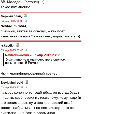
ВВ. Молодец, "эстонец". :)
Такое вот мнение.
Черный плащ
-
04 апр 2015 00:08
Nevladimirovi4
,
"Тишина, взятая за основу", – как поет
известная певица." - жжет пес, лирик, мать его)
-skeptik-
-
03 апр 2015 23:45
Nevladimirovi4 » 03 апр 2015 23:33
Якин явно не в одиночестве в оценках
возможностей Романа
Якин квалифицированный тренер...
Nevladimirovi4
-
03 апр 2015 23:33
Газзаев конечно тот ещё пёс... он всегда будет
пиарить своё, своих и лизать тому, кому надо (в
его понимании), ну и под тренерский штаб
копает, набрасывает на вентилятор - это всё
очевидно... но важна здесь иная