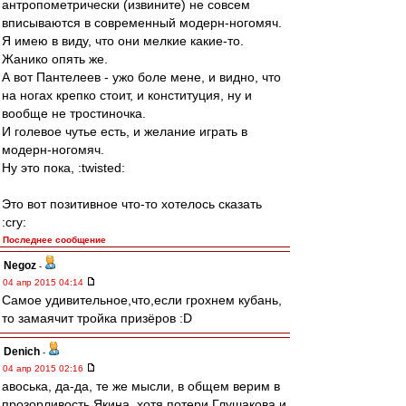
антропометрически (извините) не совсем
вписываются в современный модерн-ногомяч.
Я имею в виду, что они мелкие какие-то.
Жанико опять же.
А вот Пантелеев - ужо боле мене, и видно, что
на ногах крепко стоит, и конституция, ну и
вообще не тростиночка.
И голевое чутье есть, и желание играть в
модерн-ногомяч.
Ну это пока, :twisted:
Это вот позитивное что-то хотелось сказать
:cry:
Последнее сообщение
Negoz
-
04 апр 2015 04:14
Самое удивительное,что,если грохнем кубань,
то замаячит тройка призёров :D
Denich
-
04 апр 2015 02:16
авоська, да-да, те же мысли, в общем верим в
прозорливость Якина, хотя потери Глушакова и