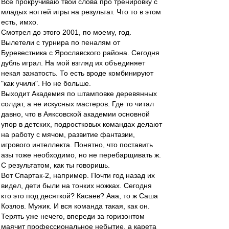
Все прокручиваю твои слова про тренировку с
младых ногтей игры на результат. Что то в этом
есть, имхо.
Смотрел до этого 2001, по моему, год.
Вылетели с турнира по пеналям от
Буревестника с Ярославского района. Сегодня
дубль играл. На мой взгляд их объединяет
некая зажатость. То есть вроде комбинируют
"как учили". Но не больше.
Выходит Академия по штамповке деревянных
солдат, а не искусных мастеров. Где то читал
давно, что в Аяксовской академии основной
упор в детских, подростковых командах делают
на работу с мячом, развитие фантазии,
игрового интеллекта. Понятно, что поставить
азы тоже необходимо, но не перебарщивать ж.
С результатом, как ты говоришь.
Вот Спартак-2, например. Почти год назад их
видел, дети были на тонких ножках. Сегодня
кто это под десяткой? Касаев? Ааа, то ж Саша
Козлов. Мужик. И вся команда такая, как он.
Терять уже нечего, впереди за горизонтом
маячит профессиональное небытие, а карета