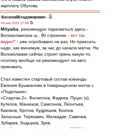
зарплату Обухову.
ВасилийВладимирович
-
03 апр 2015 17:08
Mityaika
, рекомендую парковаться здесь -
Волоколамское ш., 90 строение -
вот так
видно?
- уже опробовано не раз. Но приехать
надо, как минимум, за час до начала матча. На
Волоколамке сейчас строят хрень какую-то,
поэтому вообще не рекомендуют на авто
приезжать.
Стал известен стартовый состав команды
Евгения Бушманова в товарищеском матче с
«Подольем».
«Спартак-2»: Филиппов, Фадеев, Пуцко (к),
Кутепов, Манюков, Самсонов, Леонтьев,
Каюмов, Кротов, Кудряшов, Козлов.
Запасные: Терешкин, Мелкадзе, Савичев,
Зубарев, Ходырев, Зуев.
http://www.spartak.com/main/news/69564/