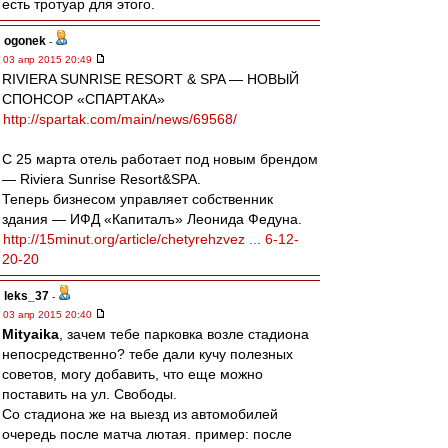
есть тротуар для этого.
ogonek
-
03 апр 2015 20:49
RIVIERA SUNRISE RESORT & SPA — НОВЫЙ
СПОНСОР «СПАРТАКА»
http://spartak.com/main/news/69568/
С 25 марта отель работает под новым брендом
— Riviera Sunrise Resort&SPA.
Теперь бизнесом управляет собственник
здания — ИФД «Капиталъ» Леонида Федуна.
http://15minut.org/article/chetyrehzvez ... 6-12-
20-20
leks_37
-
03 апр 2015 20:40
Mityaika
, зачем тебе парковка возле стадиона
непосредственно? тебе дали кучу полезных
советов, могу добавить, что еще можно
поставить на ул. Свободы.
Со стадиона же на выезд из автомобилей
очередь после матча лютая. пример: после