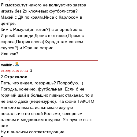
Я смотрю,тут никого не волнует,что завтра
играть без 2х ключевых футболистов?
Макей с ДК по краям.Инса с Карлосом в
центре.
Ким с Ромуло(он готов?) в опорной зоне.
И ромб впереди:Денис в оттяжке,Промес
справа,Патрик слева(Хурадо там совсем
сдулся?) и Юра на острие.
Или как?
walkin
-
04 апр 2015 00:24
2
Стрекалок
Петь, что видел, говоришь? Попробую. :)
Погодка, конечно, футбольная. Если б не
горячий шай в больших пивных стаканах, то и
не знаю даже (нецензурно). На фоне ТАКОГО
мягкого климата испытываю жгучую
ностальгию по своей Колыме, северным
оленям и медвежьим шкурам. Уж лучше вы к
нам.
Ну и анализы соответствующие.