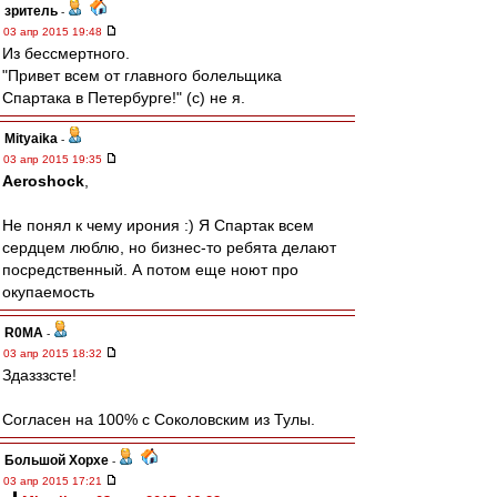
зpитель
-
03 апр 2015 19:48
Из бессмертного.
"Привет всем от главного болельщика
Спартака в Петербурге!" (с) не я.
Mityaika
-
03 апр 2015 19:35
Aeroshock
,
Не понял к чему ирония :) Я Спартак всем
сердцем люблю, но бизнес-то ребята делают
посредственный. А потом еще ноют про
окупаемость
R0MA
-
03 апр 2015 18:32
Здазззсте!
Согласен на 100% с Соколовским из Тулы.
Большой Хорхе
-
03 апр 2015 17:21