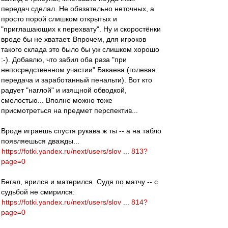
передач сделал. Не обязательно неточных, а
просто порой слишком открытых и
"приглашающих к перехвату". Ну и скоростёнки
вроде бы не хватает. Впрочем, для игроков
такого склада это было бы уж слишком хорошо
:-). Добавлю, что забил оба раза "при
непосредственном участии" Бакаева (голевая
передача и заработанный пенальти). Вот кто
радует "наглой" и изящной обводкой,
смелостью... Вполне можно тоже
присмотреться на предмет перспектив...
Вроде играешь спустя рукава ж ты -- а на табло
появляешься дважды...
https://fotki.yandex.ru/next/users/slov ... 813?
page=0
Бегал, ярился и матерился. Судя по матчу -- с
судьбой не смирился:
https://fotki.yandex.ru/next/users/slov ... 814?
page=0