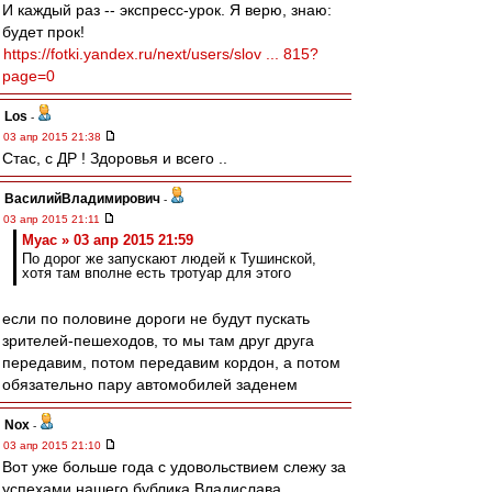
И каждый раз -- экспресс-урок. Я верю, знаю:
будет прок!
https://fotki.yandex.ru/next/users/slov ... 815?
page=0
Los
-
03 апр 2015 21:38
Стас, с ДР ! Здоровья и всего ..
ВасилийВладимирович
-
03 апр 2015 21:11
Myac » 03 апр 2015 21:59
По дорог же запускают людей к Тушинской,
хотя там вполне есть тротуар для этого
если по половине дороги не будут пускать
зрителей-пешеходов, то мы там друг друга
передавим, потом передавим кордон, а потом
обязательно пару автомобилей заденем
Nox
-
03 апр 2015 21:10
Вот уже больше года с удовольствием слежу за
успехами нашего бублика Владислава