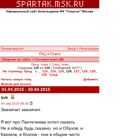
Официальный сайт болельщиков ФК "Спартак" Москва
Полная версия
Вход
•
Регистрация
FAQ
•
Поиск
Общение на сайте
Гостевая книга ВВ
»
Пред. тема
|
След. тема
Страница
126
из
130
[ Сообщений: 6477 ]
На страницу
Пред.
1
...
123
,
124
,
125
,
126
,
127
,
128
,
129
,
130
След.
Начать новую тему
Добавить
Версия для печати
01.04.2015 - 30.04.2015
kvh
-
04 апр 2015 06:30
Замаячит замаячит.
Я вот про Пантелеева хотел сказать.
Не в обиду будь сказано, но и Обухов, и
Каюмов, и Козлов - они в общем чисто