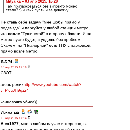
Mityaika » 03 апр 2015, 16:28
Там припарковаться без випов-то можно
стало? :) и как? пусть и за денежку.
Не ставь себе задачу "мне шобы прямо у
подеъзда" и паркуйся у любой станции метро,
что
после
"Тушинской" в сторону области. И на
метро пусто будет, и уедешь без проблем.
Скажем, на "Планерной" есть ТПУ с парковкой,
прямо возле метро.
Б.Г.-74
-
03 апр 2015 17:16
СЗОТ
агонь ролик
http://www.youtube.com/watch?
v=PlcuJH9qZr4
концовочка убила))
Лохматый
-
03 апр 2015 17:14
Alex1977
, мне в любом случае интересно, за
что в нашем самом экономном клубе платят