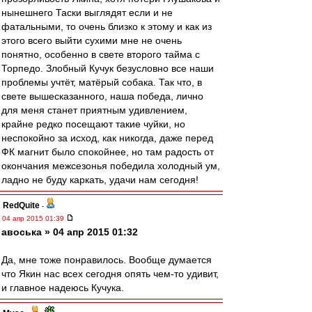
нынешнего Таски выглядят если и не
фатальными, то очень близко к этому и как из
этого всего выйти сухими мне не очень
понятно, особенно в свете второго тайма с
Торпедо. Злобный Кучук безусловно все наши
проблемы учтёт, матёрый собака. Так что, в
свете вышесказанного, наша победа, лично
для меня станет приятным удивлением,
крайне редко посещают такие чуйки, но
неспокойно за исход, как никогда, даже перед
ФК магнит было спокойнее, но там радость от
окончания межсезонья победила холодный ум,
ладно не буду каркать, удачи нам сегодня!
RedQuite
-
04 апр 2015 01:39
авоська » 04 апр 2015 01:32
Да, мне тоже понравилось. Вообще думается
что Якин нас всех сегодня опять чем-то удивит,
и главное надеюсь Кучука.