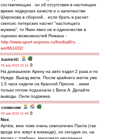
составляющая.. он об отсутствии в настоящее
время лидерских качеств и о капитанстве
Широкова в сборной... если брать в расчет
скепсис питерских насчет "настоящего
мужика", то Якин явно не в одиночестве в
оценках возможностей Романа -
http://www.sport-express.ru/football/ru ...
ws/861432/
kuzmichC
-
03 апр 2015 22:14
На домашнюю Арену на авто ездил 2 раза.и по
Нужде. Выезд жепа. После крайнего матча уже
1,5 часа сидели на Красной Пресне ...ииии
только потом подъехали с Випа А. Делайте
выводы. Онли подземка.
словесник
-
03 апр 2015 21:48
Nox
,
Артём, мне тоже очень симпатичен Панти (так
вроде его зовут в команде), но сегодня он, на
взгляд с трибуны, многовато неудачных