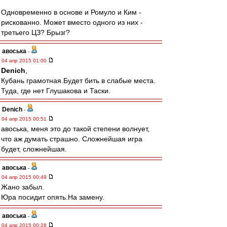
Одновременно в основе и Ромуло и Ким -
рискованно. Может вместо одного из них -
третьего ЦЗ? Брызг?
авоська
-
04 апр 2015 01:00
Denich
,
Кубань грамотная.Будет бить в слабые места.
Туда, где нет Глушакова и Таски.
Denich
-
04 апр 2015 00:51
авоська, меня это до такой степени волнует,
что аж думать страшно. Сложнейшая игра
будет, сложнейшая.
авоська
-
04 апр 2015 00:49
Жано забыл.
Юра посидит опять.На замену.
авоська
-
04 апр 2015 00:28