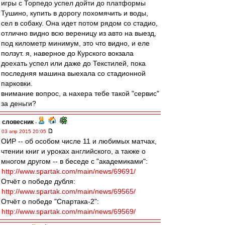
игры с Торпедо успел дойти до платформы
Тушино, купить в дорогу похомячить и воды,
сел в собаку. Она идет потом рядом со стадио,
отлично видно всю вереницу из авто на выезд,
под километр минимум, это что видно, и еле
ползут. я, наверное до Курского вокзала
доехать успел или даже до Текстилей, пока
последняя машина выехала со стадионной
парковки.
внимание вопрос, а нахера тебе такой "сервис"
за деньги?
словесник
-
03 апр 2015 20:05
ОИР -- об особом числе 11 и любимых матчах,
чтении книг и уроках английского, а также о
многом другом -- в беседе с "академиками":
http://www.spartak.com/main/news/69691/
Отчёт о победе дубля:
http://www.spartak.com/main/news/69565/
Отчёт о победе "Спартака-2":
http://www.spartak.com/main/news/69569/