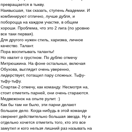
превращается в тыкву.
Наивысшая, так сказать, ступень Академии. И
комбинируют отлично, лучше дубля, и
побороцца на каждом участке, в общем
хороши. Проблема, что это 2 лига (по уровню
все таки первая).
Для другого нужен стиль, харизма, личное
качество. Талант.
Пора воспитывать таланты!
Но хватит о грустном. По дублю отмечу
Митрюшкина. На фоне остальных, включая
Обухова, выглядит очень уверенно,
лидерствует, потащил пару сложных. Тьфу-
тьфу-тьфу.
Спартак-2 отмечу, как команду. Несмотря на,
стоит отметить парней, они очень стараются.
Медвежонок на опыте рулит. :)
Как бы там ни было, эти парни делают
большое дело. Когда-нибудь в этой команде
сверкнет действительно большая звезда. Ну и
отдельно хочется отметить того, кто это все
замутил и кого нельзя лишний раз называть на