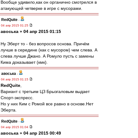
Вообще удивило,как он органично смотрелся в
атакующей четверке в игре с мусорами.
RedQuite
-
04 апр 2015 01:25
авоська » 04 апр 2015 01:15
Ну Эберт то - без вопросов основа. Причём
лучше в середине (как с мусором) чем слева. А
слева лучше Джано. А Ромуло пусть с замены
Кима доказывает (кмк).
авоська
-
04 апр 2015 01:15
RedQuite
,
Вариант с третьим ЦЗ Брызгаловым выдает
Спорт-экспресс.
Но у них Ким с Ромой все равно в основе.Нет
Эберта.
RedQuite
-
04 апр 2015 01:04
авоська » 04 апр 2015 00:49