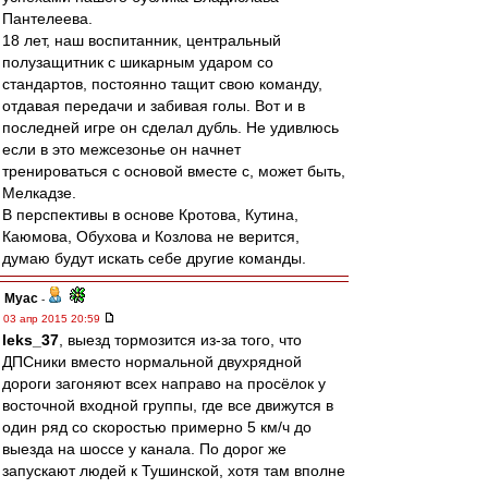
Пантелеева.
18 лет, наш воспитанник, центральный
полузащитник с шикарным ударом со
стандартов, постоянно тащит свою команду,
отдавая передачи и забивая голы. Вот и в
последней игре он сделал дубль. Не удивлюсь
если в это межсезонье он начнет
тренироваться с основой вместе с, может быть,
Мелкадзе.
В перспективы в основе Кротова, Кутина,
Каюмова, Обухова и Козлова не верится,
думаю будут искать себе другие команды.
Myac
-
03 апр 2015 20:59
leks_37
, выезд тормозится из-за того, что
ДПСники вместо нормальной двухрядной
дороги загоняют всех направо на просёлок у
восточной входной группы, где все движутся в
один ряд со скоростью примерно 5 км/ч до
выезда на шоссе у канала. По дорог же
запускают людей к Тушинской, хотя там вполне