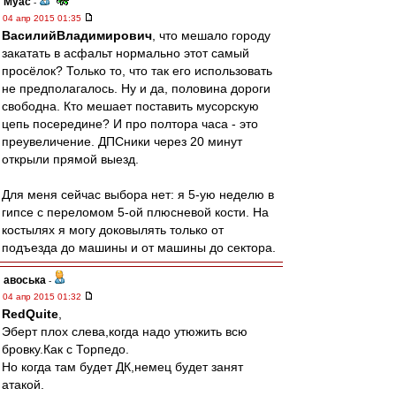
Myac
-
04 апр 2015 01:35
ВасилийВладимирович
, что мешало городу
закатать в асфальт нормально этот самый
просёлок? Только то, что так его использовать
не предполагалось. Ну и да, половина дороги
свободна. Кто мешает поставить мусорскую
цепь посередине? И про полтора часа - это
преувеличение. ДПСники через 20 минут
открыли прямой выезд.
Для меня сейчас выбора нет: я 5-ую неделю в
гипсе с переломом 5-ой плюсневой кости. На
костылях я могу доковылять только от
подъезда до машины и от машины до сектора.
авоська
-
04 апр 2015 01:32
RedQuite
,
Эберт плох слева,когда надо утюжить всю
бровку.Как с Торпедо.
Но когда там будет ДК,немец будет занят
атакой.