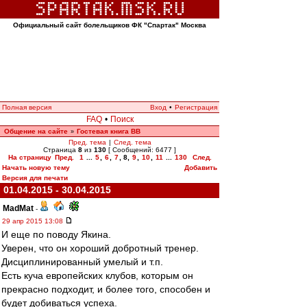
Официальный сайт болельщиков ФК "Спартак" Москва
Полная версия
Вход
•
Регистрация
FAQ
•
Поиск
Общение на сайте
Гостевая книга ВВ
»
Пред. тема
|
След. тема
Страница
8
из
130
[ Сообщений: 6477 ]
На страницу
Пред.
1
...
5
,
6
,
7
,
8
,
9
,
10
,
11
...
130
След.
Начать новую тему
Добавить
Версия для печати
01.04.2015 - 30.04.2015
MadMat
-
29 апр 2015 13:08
И еще по поводу Якина.
Уверен, что он хороший добротный тренер.
Дисциплинированный умелый и т.п.
Есть куча европейских клубов, которым он
прекрасно подходит, и более того, способен и
будет добиваться успеха.