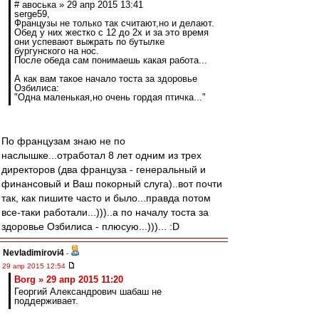
# авоська » 29 апр 2015 13:41
serge59,
Французы не только так считают,но и делают.
Обед у них жестко с 12 до 2х и за это время
они успевают выжрать по бутылке
бургунского на нос.
После обеда сам понимаешь какая работа...
А как вам такое начало тоста за здоровье
Озбилиса:
"Одна маленькая,но очень гордая птичка..."
По французам знаю не по
наслышке...отработал 8 лет одним из трех
директоров (два француза - генеральный и
финансовый и Ваш покорный слуга)..вот почти
так, как пишите часто и было...правда потом
все-таки работали...)))..а по началу тоста за
здоровье Озбилиса - плюсую...)))... :D
Nevladimirovi4
-
29 апр 2015 12:54
Borg » 29 апр 2015 11:20
Георгий Александрович шабаш не
поддерживает.