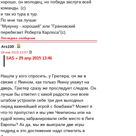
хорошо, он молодец, но победа заслуга всей
команды. (с)
и так из тура в тур.
По мне так лучше:
"Мукунку - хороший" или "Грановский
перебегает Роберта Карлоса"(с)
Последнее сообщение
Ars100
-
29 апр 2015 13:07
SAS » 29 апр 2015 13:46
Нашли у кого спросить, у Грютера, он же в
связке с Якином, как только Якину укажут на
дверь, Грютер сразу же проследует следом. Он
лучше бы ответил с какой радости они всем
штабом устроили себе три дня выходных
перед важнейшей игрой с бомбами? Может я
что-то пропустил и мы уже Чемпионы или на
худой конец забранировали себе место в Лиге
Европы? Ах да, мы же выиграли две игры
подряд и это достижение надо отметить в