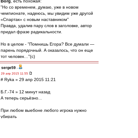
Borg
, есть похожая:
"Но со временем, думаю, уже в новом
чемпионате, надеюсь, мы увидим уже другой
«Спартак» с новым наставником"
Правда, удалив пару слов в заголовке, автор
придал фразе радикальности.
Но в целом - "Помнишь Егора? Все думали —
парень порядочный. А оказалось, что он еще
тот человек…"(с)
serge59
-
29 апр 2015 11:55
# Ryka » 29 апр 2015 11:21
Б.Г.-74 » 12 минут назад
А теперь серьёзно...
При любом выебоне любого игрока нужно
убирать
Соглашусь безоговорочно!