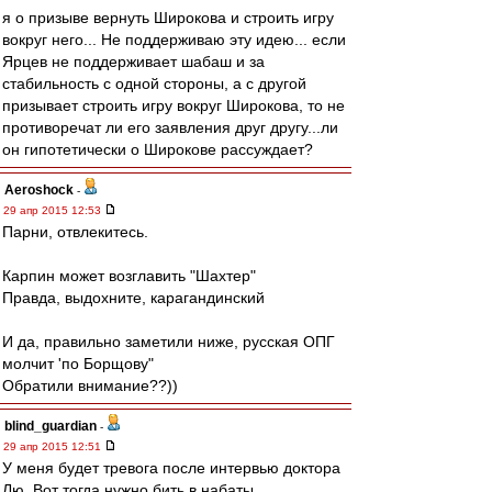
я о призыве вернуть Широкова и строить игру
вокруг него... Не поддерживаю эту идею... если
Ярцев не поддерживает шабаш и за
стабильность с одной стороны, а с другой
призывает строить игру вокруг Широкова, то не
противоречат ли его заявления друг другу...ли
он гипотетически о Широкове рассуждает?
Aeroshock
-
29 апр 2015 12:53
Парни, отвлекитесь.
Карпин может возглавить "Шахтер"
Правда, выдохните, карагандинский
И да, правильно заметили ниже, русская ОПГ
молчит 'по Борщову"
Обратили внимание??))
blind_guardian
-
29 апр 2015 12:51
У меня будет тревога после интервью доктора
Лю. Вот тогда нужно бить в набаты.