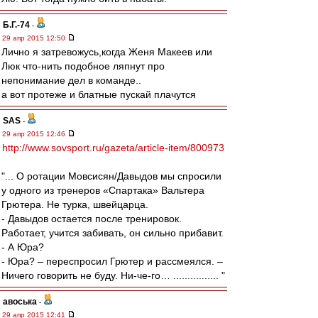
Б.Г.-74
-
29 апр 2015 12:50
Лично я затревожусь,когда Женя Макеев или
Люк что-нить подобное ляпнут про
непонимание дел в команде..
а вот протеже и блатные пускай плачутся
SAS
-
29 апр 2015 12:46
http://www.sovsport.ru/gazeta/article-item/800973
"... О ротации Мовсисян/Давыдов мы спросили
у одного из тренеров «Спартака» Вальтера
Грютера. Не турка, швейцарца.
- Давыдов остается после тренировок.
Работает, учится забивать, он сильно прибавит.
- А Юра?
- Юра? – переспросил Грютер и рассмеялся. –
Ничего говорить не буду. Ни-че-го… ................ "
авоська
-
29 апр 2015 12:41