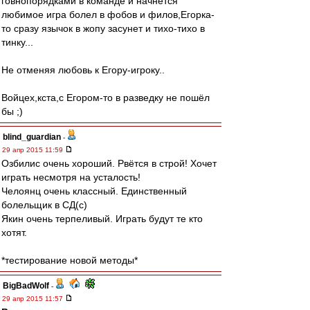
говнопорядками в команде и начнётся
любимое игра болел в фобов и филов,Егорка-
то сразу язычок в жопу засунет и тихо-тихо в
тинку...
Не отменяя любовь к Егору-игроку..
Войцех,кста,с Егором-то в разведку не пошёл
бы ;)
blind_guardian
-
29 апр 2015 11:59
Озбилис очень хороший. Рвётся в строй! Хочет
играть несмотря на усталость!
Челоянц очень классный. Единственный
болельщик в СД(с)
Якин очень терпеливый. Играть будут те кто
хотят.
*тестирование новой методы*
BigBadWolf
-
29 апр 2015 11:57