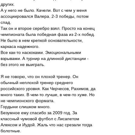
других.
А у него не было. Качели. Вот с чем у меня
ассоциировался Валера. 2-3 победы, потом
спад.
Так он и второе серебро взял. Просто на конец
чемпионата была победная фаза из 2-х побед.
Не было в нем крепкой основательности,
каркаса надежного.
Все как-то наскоками. Эмоциональными
взрывами. А турнир на длинной дистанции -
без этого не выиграть.
Я не говорю, что он плохой тренер. Он
обычный неплохой тренер среднего
российского уровня. Как Черчесов, Рахимов, да
много таких. В чем-то лучше, в чем-то хуже. Но
не чемпионского формата.
Гордыни слишком много.
Безумное ему спасибо за 2009 год. За
классный чумовой футбол с Лисапетом
Алексом и Иудой. Жаль что нас срезали тогда
болотные.