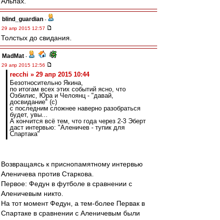
Альпах.
blind_guardian
-
29 апр 2015 12:57
Толстых до свидания.
MadMat
-
29 апр 2015 12:56
recchi » 29 апр 2015 10:44
Безотносительно Якина,
по итогам всех этих событий ясно, что
Озбилис, Юра и Челоянц - "давай,
досвидание" (с)
с последним сложнее наверно разобраться
будет, увы...
А кончится всё тем, что года через 2-3 Эберт
даст интервью: "Аленичев - тупик для
Спартака"
Возвращаясь к приснопамятному интервью
Аленичева против Старкова.
Первое: Федун в футболе в сравнении с
Аленичевым никто.
На тот момент Федун, а тем-более Первак в
Спартаке в сравнении с Аленичевым были