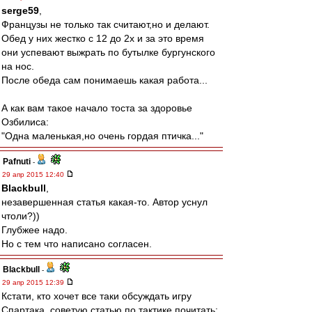
serge59
,
Французы не только так считают,но и делают.
Обед у них жестко с 12 до 2х и за это время
они успевают выжрать по бутылке бургунского
на нос.
После обеда сам понимаешь какая работа...
А как вам такое начало тоста за здоровье
Озбилиса:
"Одна маленькая,но очень гордая птичка..."
Pafnuti
-
29 апр 2015 12:40
Blackbull
,
незавершенная статья какая-то. Автор уснул
чтоли?))
Глубжее надо.
Но с тем что написано согласен.
Blackbull
-
29 апр 2015 12:39
Кстати, кто хочет все таки обсуждать игру
Спартака, советую статью по тактике почитать: