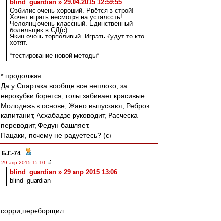
blind_guardian » 29.04.2015 12:59:55
Озбилис очень хороший. Рвётся в строй!
Хочет играть несмотря на усталость!
Челоянц очень классный. Единственный
болельщик в СД(с)
Якин очень терпеливый. Играть будут те кто
хотят.
*тестирование новой методы*
* продолжая
Да у Спартака вообще все неплохо, за
еврокубки борется, голы забивает красивые.
Молодежь в основе, Жано выпускают, Ребров
капитанит, Асхабадзе руководит, Расческа
переводит, Федун башляет.
Пацаки, почему не радуетесь? (с)
Б.Г.-74
-
29 апр 2015 12:10
blind_guardian » 29 апр 2015 13:06
blind_guardian
сорри,переборщил..