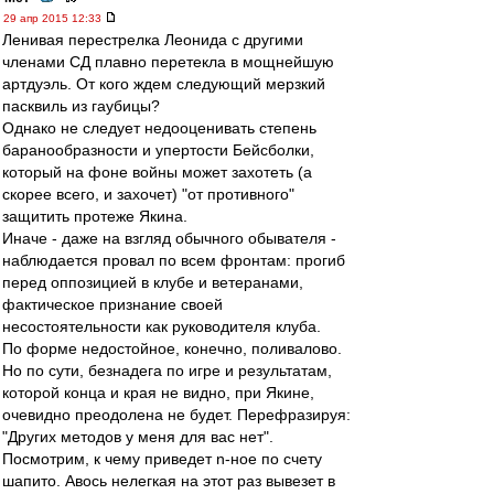
29 апр 2015 12:33
Ленивая перестрелка Леонида с другими
членами СД плавно перетекла в мощнейшую
артдуэль. От кого ждем следующий мерзкий
пасквиль из гаубицы?
Однако не следует недооценивать степень
баранообразности и упертости Бейсболки,
который на фоне войны может захотеть (а
скорее всего, и захочет) "от противного"
защитить протеже Якина.
Иначе - даже на взгляд обычного обывателя -
наблюдается провал по всем фронтам: прогиб
перед оппозицией в клубе и ветеранами,
фактическое признание своей
несостоятельности как руководителя клуба.
По форме недостойное, конечно, поливалово.
Но по сути, безнадега по игре и результатам,
которой конца и края не видно, при Якине,
очевидно преодолена не будет. Перефразируя:
"Других методов у меня для вас нет".
Посмотрим, к чему приведет n-ное по счету
шапито. Авось нелегкая на этот раз вывезет в