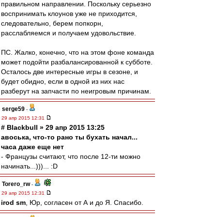
правильном направлении. Поскольку серьезно
воспринимать клоунов уже не приходится,
следовательно, берем попкорн,
расслабляемся и получаем удовольствие.
ПС. Жалко, конечно, что на этом фоне команда
может подойти разбалансированной к субботе.
Осталось две интересные игры в сезоне, и
будет обидно, если в одной из них нас
разберут на запчасти по неигровым причинам.
serge59
-
29 апр 2015 12:31
# Blackbull » 29 апр 2015 13:25
авоська, что-то рано ты бухать начал...
часа даже еще нет
- Французы считают, что после 12-ти можно
начинать...)))... :D
Torero_rw
-
29 апр 2015 12:31
irod sm
, Юр, согласен от А и до Я. Спасибо.