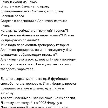
никто и звали их никак.
Власть у них была не по праву
принадлежности к Спартаку, а по праву
наличия бабла.
Старков в сравнении с Аленичевым также
никто.
Кстати, где сейчас этот "великий" тренер?!
Мне регалии Аленичева перечислять?! Или вы
их прекрасно помните?!
Мне надо перечислять тренеров у которых
Аленичев тренировался и на секундочку был
фундаментообразующим игроком?
Аленичев - это игрок, которым Титов к примеру
никогда стать не мог. Потому что не хватало
твёрдости характера.
Есть поговорка, мол не каждый футболист
способен стать тренером. И эта формулировка
превратилась уже в штамп, чуть ли не в
аксиому.
Так вот - Аленичев - это исключение из правил.
Я к тому, что тогда бы в 2008 Федуну с
Перваком надо было выводы сделать и не