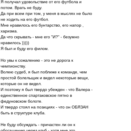
Я получал удовольствие от его футбола и
потом. Врать не буду.
Да при всем при том, у меня в мыслях не было
не ходить на его футбол.
Мне нравилось его бунтарство, его напор ,
харизма.
Да что скрывать - мне его "И?" - безумно
нравилось )))))
Я был и буду его филом.
Но увы к сожалению - это не дорога к
чемпионству.
Волею судеб, я был поближе к команде, чем
простой болельщик и видел некоторые вещи,
которые он не видел.
И поэтому я был твердо убежден - что Валера -
единственное спартаковское пятно в
федуновском болоте.
И твердо стоял на позициях - что он ОБЯЗАН
быть в структуре клуба.
Не буду обсуждать - причастен ли он к
обогащению через клуб - хотя мне это