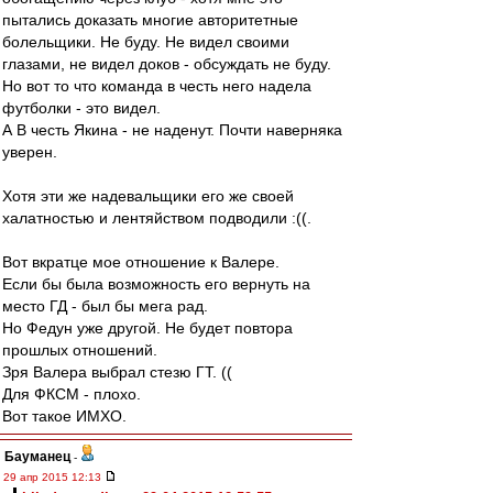
пытались доказать многие авторитетные
болельщики. Не буду. Не видел своими
глазами, не видел доков - обсуждать не буду.
Но вот то что команда в честь него надела
футболки - это видел.
А В честь Якина - не наденут. Почти наверняка
уверен.
Хотя эти же надевальщики его же своей
халатностью и лентяйством подводили :((.
Вот вкратце мое отношение к Валере.
Если бы была возможность его вернуть на
место ГД - был бы мега рад.
Но Федун уже другой. Не будет повтора
прошлых отношений.
Зря Валера выбрал стезю ГТ. ((
Для ФКСМ - плохо.
Вот такое ИМХО.
Бауманец
-
29 апр 2015 12:13