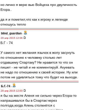
но лично я верю вью Войцеха про двуличность
Егора..
да я и пометил,что как к игроку и легенде
отношусь тепло
blind_guardian
-
29 апр 2015 12:06
Б.Г - 74
У самого нет желания язычок в жопу засунуть
по отношению к человеку столько лет
отдавшему Спартаку? Не нравится то что он
пишет - не читай и не комментируй. Ахуевать
не надо по отношению к своей истории. Ну или
потом не удивляться тому что будет на выходе.
Б.Г.-74
-
29 апр 2015 12:03
я бы на месте Аленя не сильно через Егора-то
напрашивался бы в Спартак:через
полгода,когда Алень столкнётся с