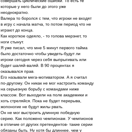
совершать циклические ошибки. То есть те
которые у него были до этого уже
неоднократно.
Валера то боролся с тем, что игроки не входят
в игру с начала матча, то потом период что не
играют до конца.
Как короткое одеяло, - то голова мерзнет, то
ноги стынут.
Я уже писал, что мне 5 минут первого тайма
было достаточно чтобы увидеть-будут ли
игроки сегодня через себя выпрыгивать или
будет шаляй-валяй. В 90 процентах я
оказывался прав.
Его называли мега-мотиватором. А я считал
по-другому. Он никак не мог настроить команду
на серьезную борьбу с командами ниже
классом. Вот выходили на поле академики и
хоть стреляйся. Пока не будет перерыва,
жопоногие не будут жилы рвать.
Он не мог выстроить длинную победную
серию. Как положено чемпионам. У чемпионов
в отличие от других претендентов- такие серии
обязаны быть. Ну хотя бы длиннее, чем у