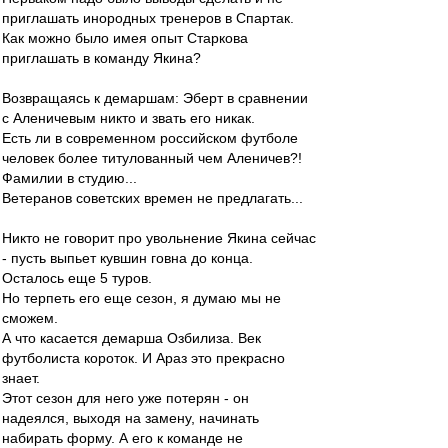
приглашать инородных тренеров в Спартак.
Как можно было имея опыт Старкова
приглашать в команду Якина?
Возвращаясь к демаршам: Эберт в сравнении
с Аленичевым никто и звать его никак.
Есть ли в современном российском футболе
человек более титулованный чем Аленичев?!
Фамилии в студию...
Ветеранов советских времен не предлагать...
Никто не говорит про увольнение Якина сейчас
- пусть выпьет кувшин говна до конца.
Осталось еще 5 туров.
Но терпеть его еще сезон, я думаю мы не
сможем.
А что касается демарша Озбилиза. Век
футболиста короток. И Араз это прекрасно
знает.
Этот сезон для него уже потерян - он
надеялся, выходя на замену, начинать
набирать форму. А его к команде не