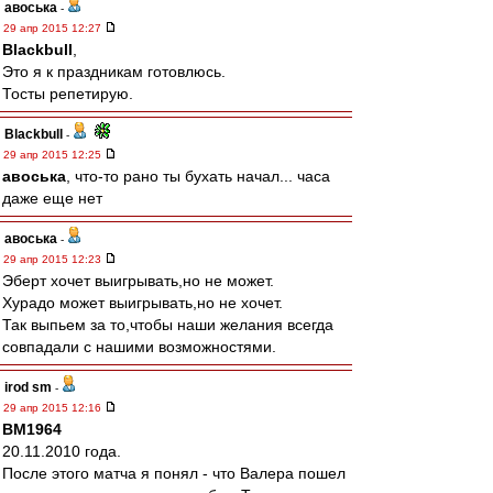
авоська
-
29 апр 2015 12:27
Blackbull
,
Это я к праздникам готовлюсь.
Тосты репетирую.
Blackbull
-
29 апр 2015 12:25
авоська
, что-то рано ты бухать начал... часа
даже еще нет
авоська
-
29 апр 2015 12:23
Эберт хочет выигрывать,но не может.
Хурадо может выигрывать,но не хочет.
Так выпьем за то,чтобы наши желания всегда
совпадали с нашими возможностями.
irod sm
-
29 апр 2015 12:16
BM1964
20.11.2010 года.
После этого матча я понял - что Валера пошел