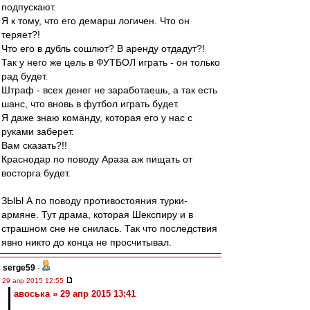
подпускают.
Я к тому, что его демарш логичен. Что он
теряет?!
Что его в дубль сошлют? В аренду отдадут?!
Так у него же цель в ФУТБОЛ играть - он только
рад будет.
Штраф - всех денег не заработаешь, а так есть
шанс, что вновь в футбол играть будет.
Я даже знаю команду, которая его у нас с
руками заберет.
Вам сказать?!!
Краснодар по поводу Араза аж пищать от
восторга будет.
ЗЫЫ А по поводу противостояния турки-
армяне. Тут драма, которая Шекспиру и в
страшном сне не снилась. Так что последствия
явно никто до конца не просчитывал.
serge59
-
29 апр 2015 12:55
авоська » 29 апр 2015 13:41