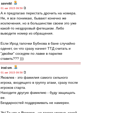
aavvdd
-
01 авг 2015 09:59
А я предлагаю перестать дрочить на номера.
Не, я все понимаю, бывают конечно же
исключения, но в большинстве своем это уже
какой-то нездоровый фетешизм. Либо
выводите номер из обращения.
Если Ирод тапочки Бубнова в бане случайно
оденет, он что сразу начнет ТТД считать и
"двойки" соседям по лавке в парилке
ставить??? )))
irod sm
-
01 авг 2015 09:58
Яковлев - это фамилия самого сильного
игрока, входящего в группу атаки, сразу после
игроков старта.
Находите другую фамилию - буду защищать
ее.
Бездарностей поддерживать не намерен.
ЗЫ.То что и Яковлев - не такого уровня, какой