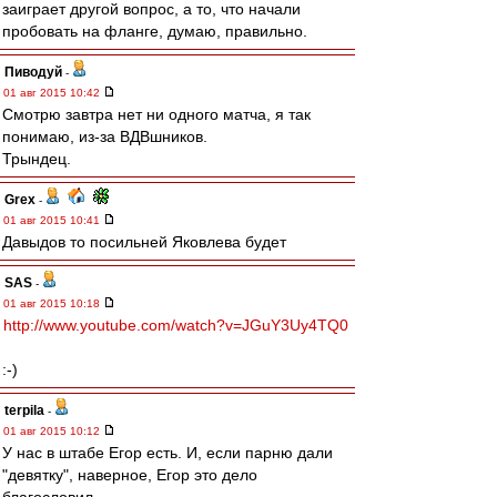
заиграет другой вопрос, а то, что начали
пробовать на фланге, думаю, правильно.
Пиводуй
-
01 авг 2015 10:42
Смотрю завтра нет ни одного матча, я так
понимаю, из-за ВДВшников.
Трындец.
Grex
-
01 авг 2015 10:41
Давыдов то посильней Яковлева будет
SAS
-
01 авг 2015 10:18
http://www.youtube.com/watch?v=JGuY3Uy4TQ0
:-)
terpila
-
01 авг 2015 10:12
У нас в штабе Егор есть. И, если парню дали
"девятку", наверное, Егор это дело