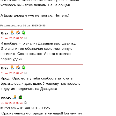
хотелось бы - тоже печаль. Наша общая.
А Брызгалова я уже не трогаю. Нет его.)
Редактировалось 01 авг 2015 09:59
Grex
-
01 авг 2015 09:53
И вообще, что значит Давыдов взял девятку.
Это значит он обозначил свою жизненную
позицию. Сезон покажет. А пока я желаю
парню удачи.
Grex
-
01 авг 2015 09:46
Ирод, Юра, есть у тебя слабость затюкать
Брызгалова и дать шанс Яковлеву, так позволь
и другим подрочить на Давыдова
vlad45
-
01 авг 2015 09:43
# irod sm » 01 авг 2015 09:25
Юра,ну чепуху-то городить не надо!При чем тут