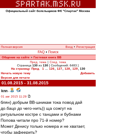
Официальный сайт болельщиков ФК "Спартак" Москва
Полная версия
Вход
•
Регистрация
FAQ
•
Поиск
Общение на сайте
Гостевая книга ВВ
»
Пред. тема
|
След. тема
Страница
130
из
130
[ Сообщений: 6483 ]
На страницу
Пред.
1
...
126
,
127
,
128
,
129
,
130
Начать новую тему
Добавить
Версия для печати
01.08.2015 - 31.08.2015
knn
-
01 авг 2015 11:29
блян) добрым ВВ-шникам тока повод дай
до.бацо до чего-нить)) ща сожгут на
ритуальном костре с танцами и бубнами
Попова читали про 71-й номер?
Может Денису только номера и не хватает,
чтобы зафеерить?