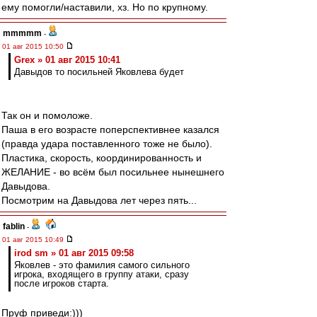
ему помогли/наставили, хз. Но по крупному.
mmmmm
-
01 авг 2015 10:50
Grex » 01 авг 2015 10:41
Давыдов то посильней Яковлева будет
Так он и помоложе.
Паша в его возрасте поперспективнее казался
(правда удара поставленного тоже не было).
Пластика, скорость, координированность и
ЖЕЛАНИЕ - во всём был посильнее нынешнего
Давыдова.
Посмотрим на Давыдова лет через пять...
fablin
-
01 авг 2015 10:49
irod sm » 01 авг 2015 09:58
Яковлев - это фамилия самого сильного
игрока, входящего в группу атаки, сразу
после игроков старта.
Пруф приведи:)))