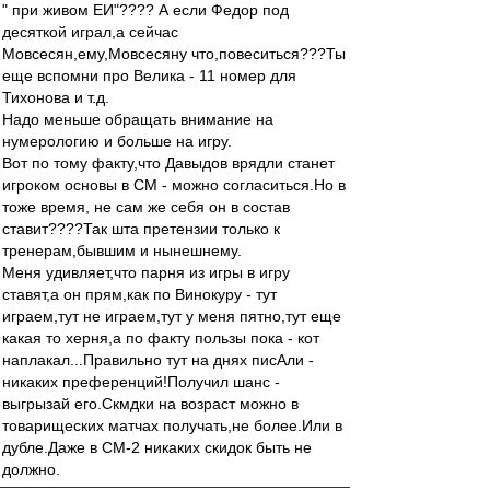
" при живом ЕИ"???? А если Федор под
десяткой играл,а сейчас
Мовсесян,ему,Мовсесяну что,повеситься???Ты
еще вспомни про Велика - 11 номер для
Тихонова и т.д.
Надо меньше обращать внимание на
нумерологию и больше на игру.
Вот по тому факту,что Давыдов врядли станет
игроком основы в СМ - можно согласиться.Но в
тоже время, не сам же себя он в состав
ставит????Так шта претензии только к
тренерам,бывшим и нынешнему.
Меня удивляет,что парня из игры в игру
ставят,а он прям,как по Винокуру - тут
играем,тут не играем,тут у меня пятно,тут еще
какая то херня,а по факту пользы пока - кот
наплакал...Правильно тут на днях писАли -
никаких преференций!Получил шанс -
выгрызай его.Скмдки на возраст можно в
товарищеских матчах получать,не более.Или в
дубле.Даже в СМ-2 никаких скидок быть не
должно.