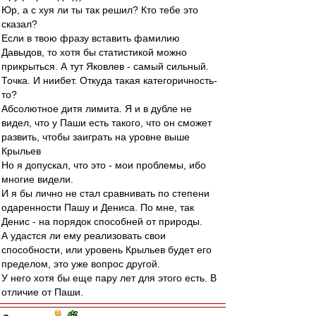
Юр, а с хуя ли ты так решил? Кто тебе это
сказал?
Если в твою фразу вставить фамилию
Давыдов, то хотя бы статистикой можно
прикрыться. А тут Яковлев - самый сильный.
Точка. И ниибет. Откуда такая категоричность-
то?
Абсолютное дитя лимита. Я и в дубле не
видел, что у Паши есть такого, что он сможет
развить, чтобы заиграть на уровне выше
Крыльев
Но я допускал, что это - мои проблемы, ибо
многие видели.
И я бы лично не стал сравнивать по степени
одаренности Пашу и Дениса. По мне, так
Денис - на порядок способней от природы.
А удастся ли ему реализовать свои
способности, или уровень Крыльев будет его
пределом, это уже вопрос другой.
У него хотя бы еще пару лет для этого есть. В
отличие от Паши.