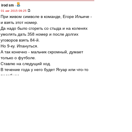
irod sm
-
01 авг 2015 09:25
При живом символе в команде, Егоре Ильиче -
и взять этот номер.
Да надо было сгореть со стыда и на коленях
умолять дать 358 номер и после долгих
уговоров взять 84-й.
Но 9-ку. Ипануться.
А так конечно - мальчик скромный, думает
только о футболе.
Ставлю на следущий ход.
В течение года у него будет Ягуар или что-то
подобное.
Хотя чего-то это я. Ведь его же кто-то любит.))
Grex
-
01 авг 2015 09:05
Бля, как же теперь без Инсауральде
flint
-
01 авг 2015 08:57
http://www.sports.ru/tribuna/blogs/dada ...