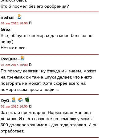
благословил.
Кто б посмел без его одобрения?
irod sm
-
01 авг 2015 10:06
Grex
Все, об пустых номерах для меня больше не
пишу.)
Нет их и все.
RedQuite
-
01 авг 2015 10:00
По поводу девятки: ну откуда мы знаем, может
на треньках он такие штуки делает, что никто
повторить не может. Хотя скорее всего на
номера всем просто пофиг...
DyG
-
01 авг 2015 10:00
Затюкали прям парня. Нормальная машина -
девятка. Я в его возросте на семерку у мамы
600 долларов занимал - два года отдавал. И он
отработает.