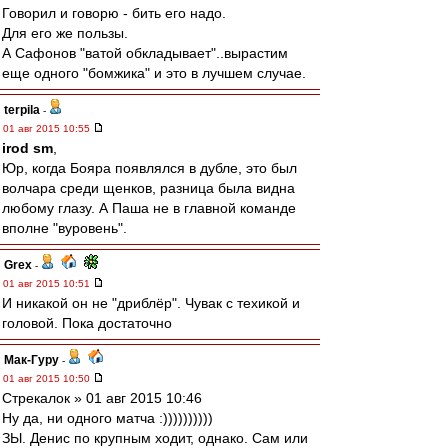
Говорил и говорю - бить его надо.
Для его же пользы.
А Сафонов "ватой обкладывает"..вырастим
еще одного "бомжика" и это в лучшем случае.
terpila
-
01 авг 2015 10:55
irod sm
,
Юр, когда Бояра появлялся в дубле, это был
волчара среди щенков, разница была видна
любому глазу. А Паша не в главной команде
вполне "вуровень".
Grex
-
01 авг 2015 10:51
И никакой он не "дриблёр". Чувак с техикой и
головой. Пока достаточно
Мак-Гуру
-
01 авг 2015 10:50
Стрекалок » 01 авг 2015 10:46
Ну да, ни одного матча :))))))))))
ЗЫ. Денис по крупным ходит, однако. Сам или