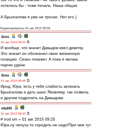
хотелось бы - тоже печаль. Наша общая.
А Брызгалова я уже не трогаю. Нет его.)
Редактировалось 01 авг 2015 09:59
Grex
-
01 авг 2015 09:53
И вообще, что значит Давыдов взял девятку.
Это значит он обозначил свою жизненную
позицию. Сезон покажет. А пока я желаю
парню удачи.
Grex
-
01 авг 2015 09:46
Ирод, Юра, есть у тебя слабость затюкать
Брызгалова и дать шанс Яковлеву, так позволь
и другим подрочить на Давыдова
vlad45
-
01 авг 2015 09:43
# irod sm » 01 авг 2015 09:25
Юра,ну чепуху-то городить не надо!При чем тут