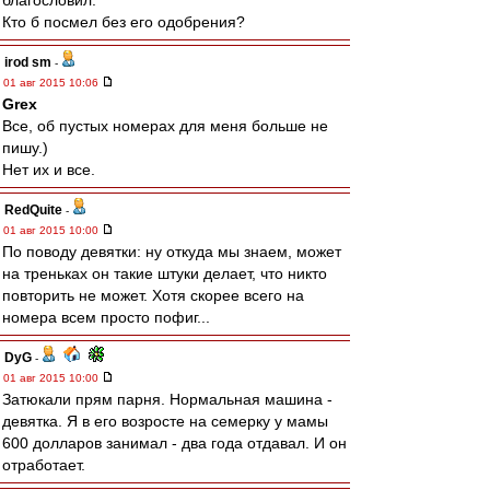
благословил.
Кто б посмел без его одобрения?
irod sm
-
01 авг 2015 10:06
Grex
Все, об пустых номерах для меня больше не
пишу.)
Нет их и все.
RedQuite
-
01 авг 2015 10:00
По поводу девятки: ну откуда мы знаем, может
на треньках он такие штуки делает, что никто
повторить не может. Хотя скорее всего на
номера всем просто пофиг...
DyG
-
01 авг 2015 10:00
Затюкали прям парня. Нормальная машина -
девятка. Я в его возросте на семерку у мамы
600 долларов занимал - два года отдавал. И он
отработает.