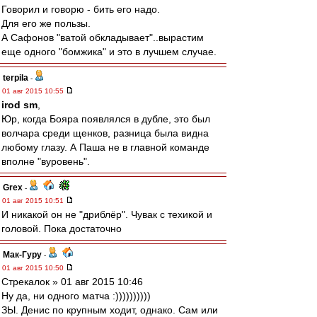
Говорил и говорю - бить его надо.
Для его же пользы.
А Сафонов "ватой обкладывает"..вырастим
еще одного "бомжика" и это в лучшем случае.
terpila
-
01 авг 2015 10:55
irod sm
,
Юр, когда Бояра появлялся в дубле, это был
волчара среди щенков, разница была видна
любому глазу. А Паша не в главной команде
вполне "вуровень".
Grex
-
01 авг 2015 10:51
И никакой он не "дриблёр". Чувак с техикой и
головой. Пока достаточно
Мак-Гуру
-
01 авг 2015 10:50
Стрекалок » 01 авг 2015 10:46
Ну да, ни одного матча :))))))))))
ЗЫ. Денис по крупным ходит, однако. Сам или