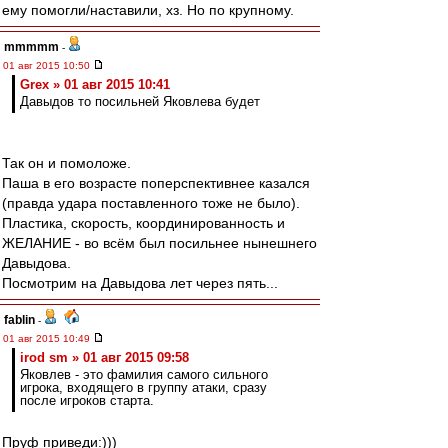
ему помогли/наставили, хз. Но по крупному.
mmmmm
-
01 авг 2015 10:50
Grex » 01 авг 2015 10:41
Давыдов то посильней Яковлева будет
Так он и помоложе.
Паша в его возрасте поперспективнее казался
(правда удара поставленного тоже не было).
Пластика, скорость, координированность и
ЖЕЛАНИЕ - во всём был посильнее нынешнего
Давыдова.
Посмотрим на Давыдова лет через пять...
fablin
-
01 авг 2015 10:49
irod sm » 01 авг 2015 09:58
Яковлев - это фамилия самого сильного
игрока, входящего в группу атаки, сразу
после игроков старта.
Пруф приведи:)))