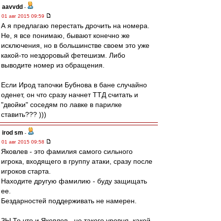
aavvdd
-
01 авг 2015 09:59
А я предлагаю перестать дрочить на номера.
Не, я все понимаю, бывают конечно же
исключения, но в большинстве своем это уже
какой-то нездоровый фетешизм. Либо
выводите номер из обращения.
Если Ирод тапочки Бубнова в бане случайно
оденет, он что сразу начнет ТТД считать и
"двойки" соседям по лавке в парилке
ставить??? )))
irod sm
-
01 авг 2015 09:58
Яковлев - это фамилия самого сильного
игрока, входящего в группу атаки, сразу после
игроков старта.
Находите другую фамилию - буду защищать
ее.
Бездарностей поддерживать не намерен.
ЗЫ.То что и Яковлев - не такого уровня, какой