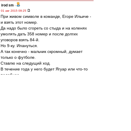
irod sm
-
01 авг 2015 09:25
При живом символе в команде, Егоре Ильиче -
и взять этот номер.
Да надо было сгореть со стыда и на коленях
умолять дать 358 номер и после долгих
уговоров взять 84-й.
Но 9-ку. Ипануться.
А так конечно - мальчик скромный, думает
только о футболе.
Ставлю на следущий ход.
В течение года у него будет Ягуар или что-то
подобное.
Хотя чего-то это я. Ведь его же кто-то любит.))
Grex
-
01 авг 2015 09:05
Бля, как же теперь без Инсауральде
flint
-
01 авг 2015 08:57
http://www.sports.ru/tribuna/blogs/dada ...