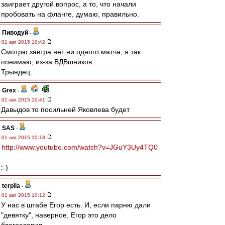
заиграет другой вопрос, а то, что начали
пробовать на фланге, думаю, правильно.
Пиводуй
-
01 авг 2015 10:42
Смотрю завтра нет ни одного матча, я так
понимаю, из-за ВДВшников.
Трындец.
Grex
-
01 авг 2015 10:41
Давыдов то посильней Яковлева будет
SAS
-
01 авг 2015 10:18
http://www.youtube.com/watch?v=JGuY3Uy4TQ0
:-)
terpila
-
01 авг 2015 10:12
У нас в штабе Егор есть. И, если парню дали
"девятку", наверное, Егор это дело