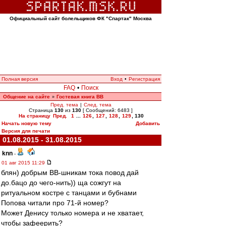
Официальный сайт болельщиков ФК "Спартак" Москва
Полная версия
Вход
•
Регистрация
FAQ
•
Поиск
Общение на сайте
Гостевая книга ВВ
»
Пред. тема
|
След. тема
Страница
130
из
130
[ Сообщений: 6483 ]
На страницу
Пред.
1
...
126
,
127
,
128
,
129
,
130
Начать новую тему
Добавить
Версия для печати
01.08.2015 - 31.08.2015
knn
-
01 авг 2015 11:29
блян) добрым ВВ-шникам тока повод дай
до.бацо до чего-нить)) ща сожгут на
ритуальном костре с танцами и бубнами
Попова читали про 71-й номер?
Может Денису только номера и не хватает,
чтобы зафеерить?