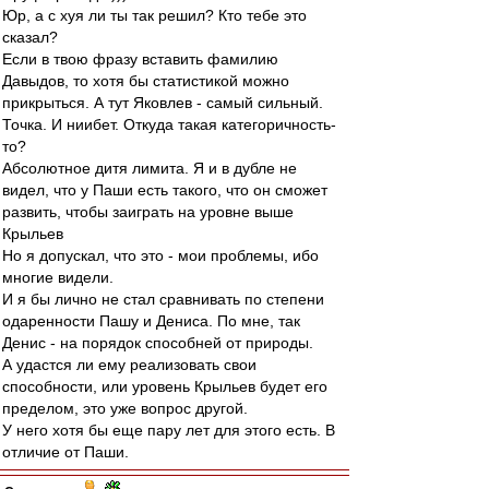
Юр, а с хуя ли ты так решил? Кто тебе это
сказал?
Если в твою фразу вставить фамилию
Давыдов, то хотя бы статистикой можно
прикрыться. А тут Яковлев - самый сильный.
Точка. И ниибет. Откуда такая категоричность-
то?
Абсолютное дитя лимита. Я и в дубле не
видел, что у Паши есть такого, что он сможет
развить, чтобы заиграть на уровне выше
Крыльев
Но я допускал, что это - мои проблемы, ибо
многие видели.
И я бы лично не стал сравнивать по степени
одаренности Пашу и Дениса. По мне, так
Денис - на порядок способней от природы.
А удастся ли ему реализовать свои
способности, или уровень Крыльев будет его
пределом, это уже вопрос другой.
У него хотя бы еще пару лет для этого есть. В
отличие от Паши.