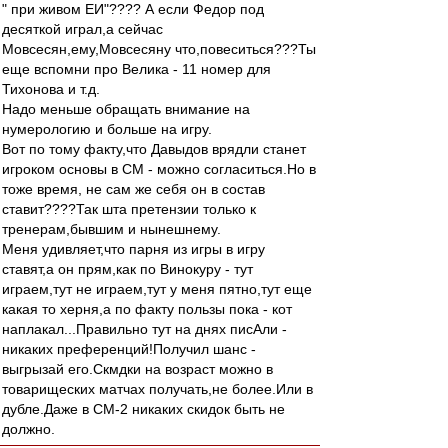
" при живом ЕИ"???? А если Федор под
десяткой играл,а сейчас
Мовсесян,ему,Мовсесяну что,повеситься???Ты
еще вспомни про Велика - 11 номер для
Тихонова и т.д.
Надо меньше обращать внимание на
нумерологию и больше на игру.
Вот по тому факту,что Давыдов врядли станет
игроком основы в СМ - можно согласиться.Но в
тоже время, не сам же себя он в состав
ставит????Так шта претензии только к
тренерам,бывшим и нынешнему.
Меня удивляет,что парня из игры в игру
ставят,а он прям,как по Винокуру - тут
играем,тут не играем,тут у меня пятно,тут еще
какая то херня,а по факту пользы пока - кот
наплакал...Правильно тут на днях писАли -
никаких преференций!Получил шанс -
выгрызай его.Скмдки на возраст можно в
товарищеских матчах получать,не более.Или в
дубле.Даже в СМ-2 никаких скидок быть не
должно.