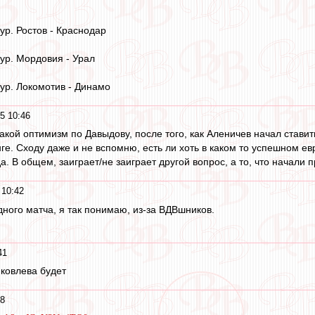
ур. Ростов - Краснодар
тур. Мордовия - Урал
тур. Локомотив - Динамо
5 10:46
акой оптимизм по Давыдову, после того, как Аленичев начал ставит
анге. Сходу даже и не вспомню, есть ли хоть в каком то успешном 
. В общем, заиграет/не заиграет другой вопрос, а то, что начали 
 10:42
дного матча, я так понимаю, из-за ВДВшников.
41
ковлева будет
18