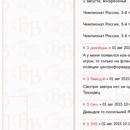
2 августа, воскресенье
Чемпионат России, 3-й т
Чемпионат России, 3-й 
Чемпионат России, 3-й 
#
jamir0quai
» 01 авг 201
А у меня появился кое-к
игрок, то только на фл
позиции центрофорварда
#
Пиводуй
» 01 авг 2015
Смотрю завтра нет ни о
Трындец.
#
Grex
» 01 авг 2015 10:
Давыдов то посильней Я
#
SAS
» 01 авг 2015 10: