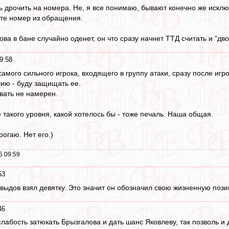
ь дрочить на номера. Не, я все понимаю, бывают конечно же исклю
те номер из обращения.
ва в бане случайно оденет, он что сразу начнет ТТД считать и "дво
9:58
амого сильного игрока, входящего в группу атаки, сразу после игро
ию - буду защищать ее.
вать не намерен.
е такого уровня, какой хотелось бы - тоже печаль. Наша общая.
рогаю. Нет его.)
5 09:59
53
авыдов взял девятку. Это значит он обозначил свою жизненную пози
46
слабость затюкать Брызгалова и дать шанс Яковлеву, так позволь и