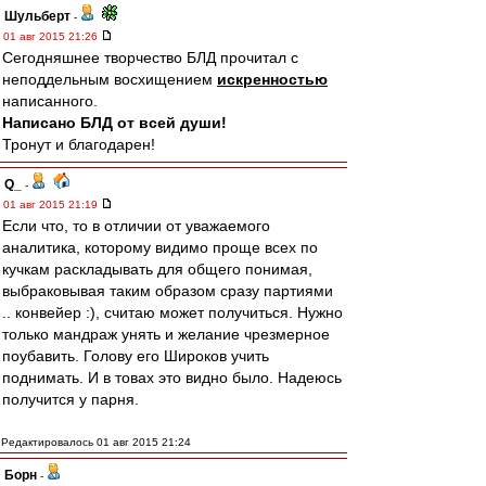
Шульберт
-
01 авг 2015 21:26
Сегодняшнее творчество БЛД прочитал с
неподдельным восхищением
искренностью
написанного.
Написано БЛД от всей души!
Тронут и благодарен!
Q_
-
01 авг 2015 21:19
Если что, то в отличии от уважаемого
аналитика, которому видимо проще всех по
кучкам раскладывать для общего понимая,
выбраковывая таким образом сразу партиями
.. конвейер :), считаю может получиться. Нужно
только мандраж унять и желание чрезмерное
поубавить. Голову его Широков учить
поднимать. И в товах это видно было. Надеюсь
получится у парня.
Редактировалось 01 авг 2015 21:24
Борн
-