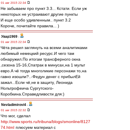
01 авг 2015 22:34
Не забываем про пункт 3.3... Кстати. Если уж
некоторых не устраивают другие пункты
И еще особо удивленным.. пункт 3.2
Короче, почитайте правила... )
Увар1969
-
01 авг 2015 22:34
Чёта решил заглянуть на всеми аналитиками
любимый немецкий ресурс.И чего там
обнаружил.По итогам трансферного окна
,сезона 15-16,Спатрак в минусах,на 1 мульт
евро.А чё тогда многоликие персонажи то,на
гавно изошли?..-Федун денег с прибылЕй
зажал...Если чё,не в защиту, Леонида
Нольтрофеича Сургутского-
Коробкина.Справедливости для:)
Nevladimirovi4
-
01 авг 2015 22:32
Что мог, сделал
http://www.sports.ru/tribuna/blogs/smonline/8127
74.html
плюсуем материал с