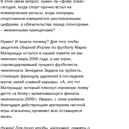
В этой связи вопрос: нужен ли «фэйр плей»
сегодня, когда спорт прочно встал на
коммерческие рельсы, когда гонорары
спортсменов измеряются шестизначными
цифрами, а обязательства перед спонсорами
– жизненными принципами?
Нужен! И знаете почему? Для того чтобы
защитник сборной Италии по футболу Марко
Матерацци остался в нашей памяти не как
чемпион мира 2006 года, а как игрок,
спровоцировавший лучшего футболиста
чемпионата Зинедина Зидана на грубость,
стоившую французу удаления в последнем
матче своей славной карьеры. «А, это тот
Матерацци, который плеснул огромную ложку
дегтя «в бочку» захватывающего финала
чемпионата-2006!» Уверен, с этим клеймом
благодаря действующим критериям честной
игры итальянец проживет всю оставшуюся
жизнь.
Нужен! Для того чтобы, например, память о