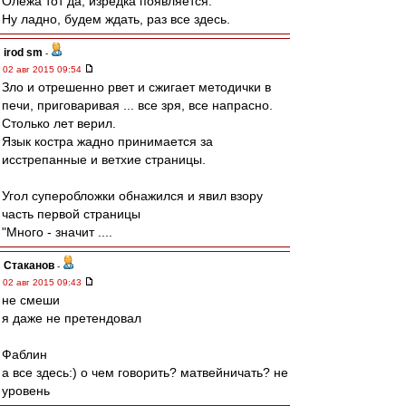
Олежа тот да, изредка появляется.
Ну ладно, будем ждать, раз все здесь.
irod sm
-
02 авг 2015 09:54
Зло и отрешенно рвет и сжигает методички в
печи, приговаривая ... все зря, все напрасно.
Столько лет верил.
Язык костра жадно принимается за
исстрепанные и ветхие страницы.
Угол суперобложки обнажился и явил взору
часть первой страницы
"Много - значит ....
Cтаканов
-
02 авг 2015 09:43
не смеши
я даже не претендовал
Фаблин
а все здесь:) о чем говорить? матвейничать? не
уровень