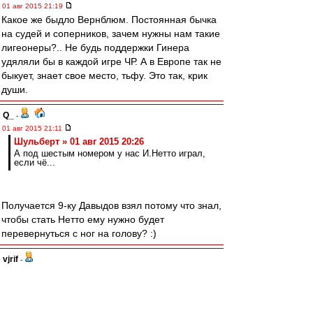
01 авг 2015 21:19
Какое же быдло Вернблюм. Постоянная бычка
на судей и соперников, зачем нужны нам такие
лигеонеры?.. Не будь поддержки Гинера
удяляли бы в каждой игре ЧР. А в Европе так не
быкует, знает свое место, тьфу. Это так, крик
души.
Q_
-
01 авг 2015 21:11
Шульберт » 01 авг 2015 20:26
А под шестым номером у нас И.Нетто играл,
если чё...
Получается 9-ку Давыдов взял потому что знал,
чтобы стать Нетто ему нужно будет
перевернуться с ног на голову? :)
vjrif
-
01 авг 2015 20:46
Показал жене обращение Саши и известный
пост. Заплакала... Надо как то остыть.