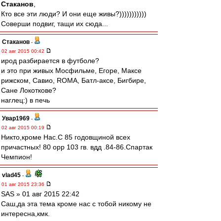
Cтаканов
,
Кто все эти люди? И они еще живы?)))))))))))
Соверши подвиг, тащи их сюда...
Cтаканов
-
02 авг 2015 00:42
ирод разбирается в футболе?
и это при живых Мосфильме, Егоре, Максе
рижском, Савио, ROMA, Батл-аксе, Бигбире,
Сане Локоткове?
наглец:) в печь
Увар1969
-
02 авг 2015 00:19
Никто,кроме Нас.С 85 годовщиной всех
причастных! 80 орр 103 гв. вдд .84-86.Спартак
Чемпион!
vlad45
-
01 авг 2015 23:36
SAS » 01 авг 2015 22:42
Саш,да эта тема кроме нас с тобой никому не
интересна,кмк.