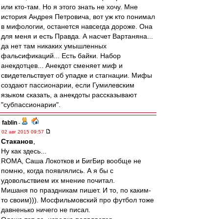
или кто-там. Но я этого знать не хочу. Мне
история Андрея Петровича, вот уж кто понимал
в мифологии, останется навсегда дороже. Она
для меня и есть Правда. А насчет Вартаняна...
да нет там никаких умышленных
фальсификаций... Есть байки. Набор
анекдотцев... Анекдот сменяет миф и
свидетельствует об упадке и стагнации. Мифы
создают пассионарии, если Гумилевским
языком сказать, а анекдоты рассказывают
"субпассионарии".
fablin
-
02 авг 2015 09:57
Cтаканов
,
Ну как здесь...
ROMA, Саша Локотков и БигБир вообще не
помню, когда появлялись. А я бы с
удовольствием их мнение почитал.
Мишаня по праздникам пишет. И то, по каким-
то своим))). Мосфильмовский про футбол тоже
давненько ничего не писал.