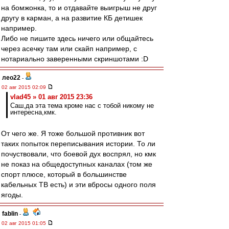
на бомжонка, то и отдавайте выигрыш не друг
другу в карман, а на развитие КБ детишек
например.
Либо не пишите здесь ничего или общайтесь
через асечку там или скайп например, с
нотариально заверенными скриншотами :D
лео22
-
02 авг 2015 02:09
vlad45 » 01 авг 2015 23:36
Саш,да эта тема кроме нас с тобой никому не
интересна,кмк.
От чего же. Я тоже большой противник вот
таких попыток переписывания истории. То ли
почуствовали, что боевой дух воспрял, но кмк
не показ на общедоступных каналах (том же
спорт плюсе, который в большинстве
кабельных ТВ есть) и эти вбросы одного поля
ягоды.
fablin
-
02 авг 2015 01:05