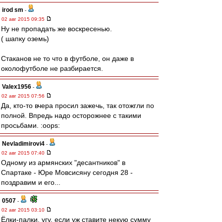
irod sm
-
02 авг 2015 09:35
Ну не пропадать же воскресенью.
( шапку оземь)
Стаканов не то что в футболе, он даже в
околофутболе не разбирается.
Valex1956
-
02 авг 2015 07:56
Да, кто-то вчера просил зажечь, так отожгли по
полной. Впредь надо осторожнее с такими
просьбами. :oops:
Nevladimirovi4
-
02 авг 2015 07:40
Одному из армянских "десантников" в
Спартаке - Юре Мовсисяну сегодня 28 -
поздравим и его...
0507
-
02 авг 2015 03:10
Ёлки-палки, угу, если уж ставите некую сумму