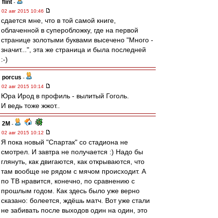
flint
-
02 авг 2015 10:46
сдается мне, что в той самой книге,
облаченной в суперобложку, где на первой
странице золотыми буквами высечено "Много -
значит...", эта же страница и была последней
:-)
porcus
-
02 авг 2015 10:14
Юра Ирод в профиль - вылитый Гоголь.
И ведь тоже жжот..
2M
-
02 авг 2015 10:12
Я пока новый "Спартак" со стадиона не
смотрел. И завтра не получается :) Надо бы
глянуть, как двигаются, как открываются, что
там вообще не рядом с мячом происходит. А
по ТВ нравится, конечно, по сравнению с
прошлым годом. Как здесь было уже верно
сказано: болеется, ждёшь матч. Вот уже стали
не забивать после выходов один на один, это