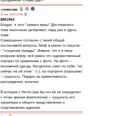
праздником! Слава ВДВ!!!
словесник
-
02 авг 2015 10:49
BM1964
,
Богдан, я этот "символ веры" Достоевского
тоже многонько цитировал, пару раз и здесь
тоже.
Совершенно согласен с твоей общей
постановкой вопроса. Миф в каком-то смысле -
- "сгущение правды". Извини, что и в твою
епархию влезу: всё равно что художественный
портрет по сравнению с фото. На фото --
мгновение (да-да, бесценное само по себе, "но
сейчас не об этом" :-) ), на портрете (хорошем)
-- сущность. Пардон за примитивность
рассуждения, конечно.
В истории с Нетто (как бы кто её ни определял
с точки зрения фактологии) -- сущность его
характера и общего представления о
спартаковских идеалах.