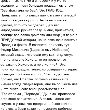
временных лет. Но и в повести и у Нетто
содержится некя большая правда, чем в том
"был факт или не был", Это ГЛАВНОЕ.
Представьте, что завтра вам с математической
точностью докажут, что Нетто на поле не
сделал, того что он сделал. Да у вас
мироздание рухнет сразу. А мне, признаться,
вообще все равно факт это или миф , я верю в
ПРАВДУ этой истории, но не связываю понятия
Правды и факта. Я извините, привлеку тут
Федор Михалыча (Царство ему Небесное),
который сказал, что если ему как-то докажут,
что истина вне Христа, то он предпочтет
остаться с Христом, а не с истиной. Это,
понятно парадокс гения, но совершенно верно
освещающий наш вопрос. Я вот в детстве
прочел, что Спартак получил название от
имени вождя гладиаторов, мне было шесть лет
и это внутри советской реальности с ее
"Тракторами", "Торпедо", "Динамо" произвело
огромное впечатление. А потом, много лет
спустя, я узнал, что вроде и не было книги в
истоках, а были какие-то немецкие рабочие