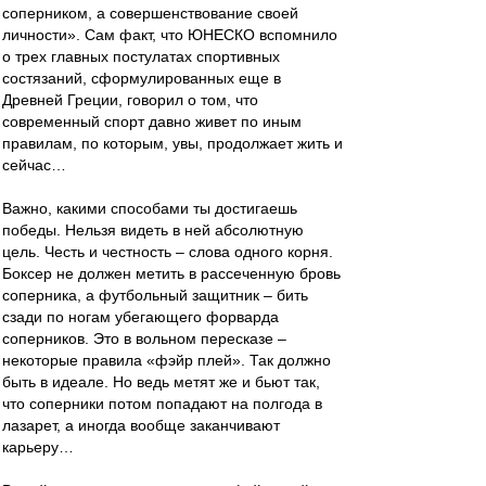
соперником, а совершенствование своей
личности». Сам факт, что ЮНЕСКО вспомнило
о трех главных постулатах спортивных
состязаний, сформулированных еще в
Древней Греции, говорил о том, что
современный спорт давно живет по иным
правилам, по которым, увы, продолжает жить и
сейчас…
Важно, какими способами ты достигаешь
победы. Нельзя видеть в ней абсолютную
цель. Честь и честность – слова одного корня.
Боксер не должен метить в рассеченную бровь
соперника, а футбольный защитник – бить
сзади по ногам убегающего форварда
соперников. Это в вольном пересказе –
некоторые правила «фэйр плей». Так должно
быть в идеале. Но ведь метят же и бьют так,
что соперники потом попадают на полгода в
лазарет, а иногда вообще заканчивают
карьеру…