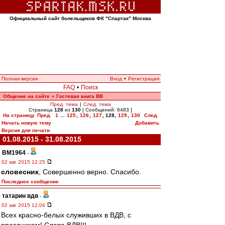
Официальный сайт болельщиков ФК "Спартак" Москва
Полная версия
Вход
•
Регистрация
FAQ
•
Поиск
Общение на сайте
Гостевая книга ВВ
»
Пред. тема
|
След. тема
Страница
128
из
130
[ Сообщений: 6483 ]
На страницу
Пред.
1
...
125
,
126
,
127
,
128
,
129
,
130
След.
Начать новую тему
Добавить
Версия для печати
01.08.2015 - 31.08.2015
BM1964
-
02 авг 2015 12:25
словесник
, Совершенно верно. Спасибо.
Последнее сообщение
татарин вдв
-
02 авг 2015 12:04
Всех красно-белых служивших в ВДВ, с