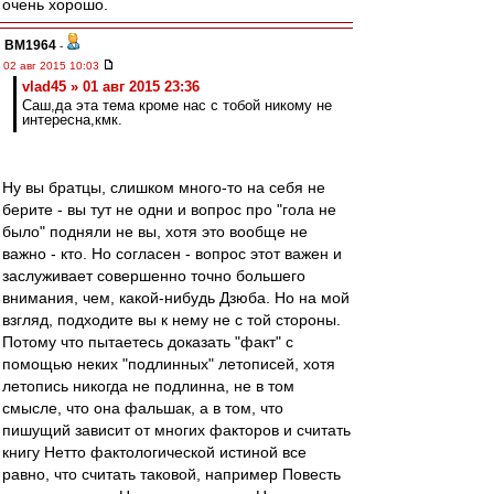
очень хорошо.
BM1964
-
02 авг 2015 10:03
vlad45 » 01 авг 2015 23:36
Саш,да эта тема кроме нас с тобой никому не
интересна,кмк.
Ну вы братцы, слишком много-то на себя не
берите - вы тут не одни и вопрос про "гола не
было" подняли не вы, хотя это вообще не
важно - кто. Но согласен - вопрос этот важен и
заслуживает совершенно точно большего
внимания, чем, какой-нибудь Дзюба. Но на мой
взгляд, подходите вы к нему не с той стороны.
Потому что пытаетесь доказать "факт" с
помощью неких "подлинных" летописей, хотя
летопись никогда не подлинна, не в том
смысле, что она фальшак, а в том, что
пишущий зависит от многих факторов и считать
книгу Нетто фактологической истиной все
равно, что считать таковой, например Повесть