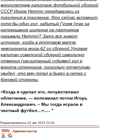
многолетнем капитане футбольной сборной
СССР Игоре Нетто передавалась из
поколения в поколение. Кто сейчас вспомнит
хотя бы один гол, забитый Гусем (так за
непрерывное шипение на партнеров
называли Нетто)? Зато все знают
историю, когда в групповом матче
чемпионата мира-62 со сборной Уругвая
капитан советской сборной самолично
отменил (засчитанный судьями) гол в
ворота соперников, поскольку отчетливо
увидел, что мяч попал в дырку в сетке с
боковой стороны.
«Когда я сделал это, почувствовал
облегчение, — вспоминал потом Игорь
Александрович. – Мы тогда играли в
честный футбол…»..... "
Редактировалось 01 авг 2015 22:44
TRIV
-
Администратор