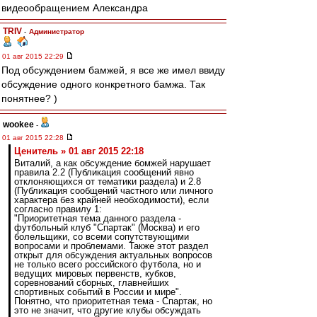
видеообращением Александра
TRIV
-
Администратор
01 авг 2015 22:29
Под обсуждением бамжей, я все же имел ввиду
обсуждение одного конкретного бамжа. Так
понятнее? )
wookee
-
01 авг 2015 22:28
Ценитель » 01 авг 2015 22:18
Виталий, а как обсуждение бомжей нарушает
правила 2.2 (Публикация сообщений явно
отклоняющихся от тематики раздела) и 2.8
(Публикация сообщений частного или личного
характера без крайней необходимости), если
согласно правилу 1:
"Приоритетная тема данного раздела -
футбольный клуб "Спартак" (Москва) и его
болельщики, со всеми сопутствующими
вопросами и проблемами. Также этот раздел
открыт для обсуждения актуальных вопросов
не только всего российского футбола, но и
ведущих мировых первенств, кубков,
соревнований сборных, главнейших
спортивных событий в России и мире".
Понятно, что приоритетная тема - Спартак, но
это не значит, что другие клубы обсуждать