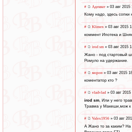
#
Адекват
» 03 авг 2015 
Кому надо, здесь сопки
#
Klimen
» 03 авг 2015 1
коммент Ипотека и Шня
#
irod sm
» 03 авг 2015 1
Жано - под стартовый ш
Ромуло на удержание.
#
морон
» 03 авг 2015 1
коментатор кто ?
#
vladvlad
» 03 авг 2015
irod sm
, Или у него тра
Травма у Макеши,мож к
#
Valex1956
» 03 авг 201
А Жано то за каким? На
Впрочем,верю ГТ!