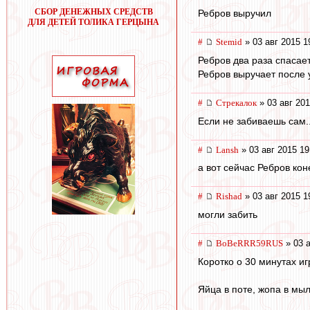
СБОР ДЕНЕЖНЫХ СРЕДСТВ
Ребров выручил
ДЛЯ ДЕТЕЙ ТОЛИКА ГЕРЦЫНА
#
Stemid
» 03 авг 2015 1
Ребров два раза спасае
Ребров выручает после 
#
Стрекалок
» 03 авг 201
Если не забиваешь сам..
#
Lansh
» 03 авг 2015 19
а вот сейчас Ребров кон
#
Rishad
» 03 авг 2015 1
могли забить
#
BoBeRRR59RUS
» 03 а
Коротко о 30 минутах игр
Яйца в поте, жопа в мыл