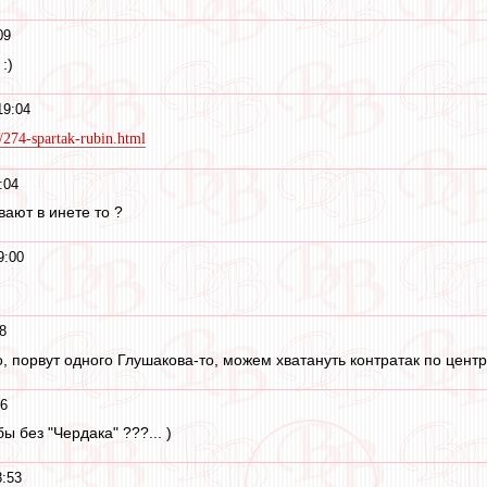
09
:)
19:04
s/274-spartak-rubin.html
:04
вают в инете то ?
9:00
8
, порвут одного Глушакова-то, можем хватануть контратак по цент
56
 бы без "Чердака" ???... )
8:53