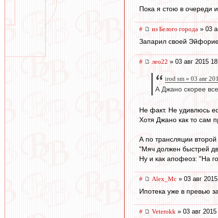
Пока я стою в очереди 
#
из Белого города
» 03 а
Запарил своей Эйфорие
#
лео22
» 03 авг 2015 18
irod sm » 03 авг 20
А Джано скорее все
Не факт. Не удивлюсь е
Хотя Джано как то сам п
А по трансляции второй
"Мяч должен быстрей двиг
Ну и как апофеоз: "На го
#
Alex_Mc
» 03 авг 2015
Ипотека уже в превью з
#
Veterokk
» 03 авг 2015