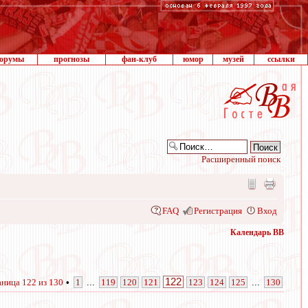
орумы
прогнозы
фан-клуб
юмор
музей
ссылки
Расширенный поиск
FAQ
Регистрация
Вход
Календарь ВВ
122
аница
122
из
130
•
1
...
119
120
121
123
124
125
...
130