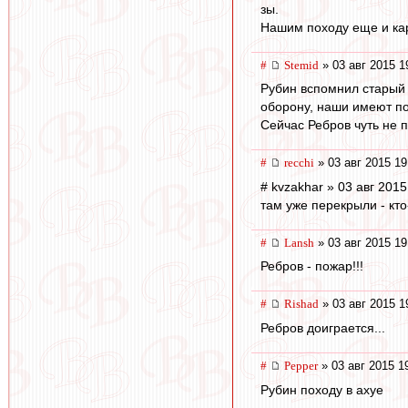
зы.
Нашим походу еще и кар
#
Stemid
» 03 авг 2015 1
Рубин вспомнил старый 
оборону, наши имеют по
Сейчас Ребров чуть не п
#
recchi
» 03 авг 2015 19
# kvzakhar » 03 авг 2015
там уже перекрыли - кт
#
Lansh
» 03 авг 2015 19
Ребров - пожар!!!
#
Rishad
» 03 авг 2015 1
Ребров доиграется...
#
Pepper
» 03 авг 2015 1
Рубин походу в ахуе