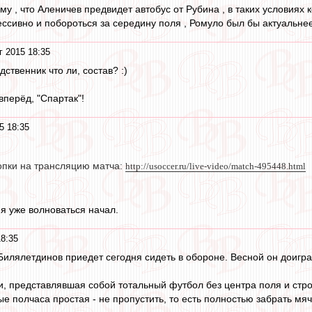
му , что Аленичев предвидет автобус от Рубина , в таких условиях
ессивно и побороться за середину поля , Ромуло был бы актуальне
г 2015 18:35
дственник что ли, состав? :)
вперёд, "Спартак"!
5 18:35
сопки на трансляцию матча:
http://usoccer.ru/live-video/match-495448.html
 я уже волноваться начал.
18:35
 Билялетдинов приедет сегодня сидеть в обороне. Весной он доигр
ии, представлявшая собой тотальный футбол без центра поля и стро
е полчаса простая - не пропустить, то есть полностью забрать мяч