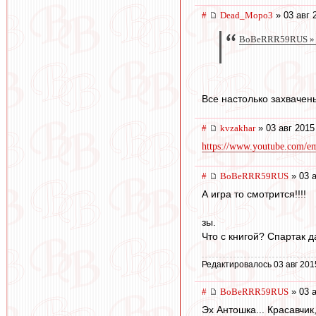
#
Dead_Mopo3
» 03 авг 
BoBeRRR59RUS » 0
Все настолько захвачены
#
kvzakhar
» 03 авг 2015
https://www.youtube.com/
#
BoBeRRR59RUS
» 03 а
А игра то смотрится!!!!
зы.
Что с книгой? Спартак да
Редактировалось 03 авг 201
#
BoBeRRR59RUS
» 03 а
Эх Антошка... Красавчик