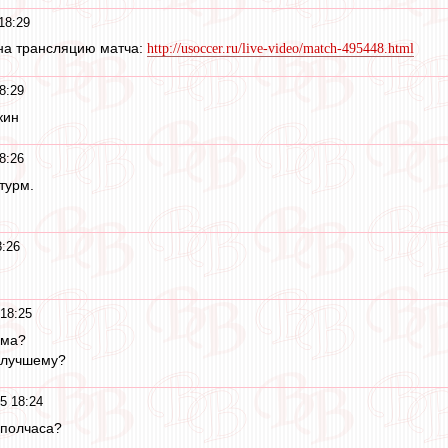
18:29
 на трансляцию матча:
http://usoccer.ru/live-video/match-495448.html
8:29
кин
8:26
турм.
8:26
 18:25
вма?
 лучшему?
5 18:24
 полчаса?