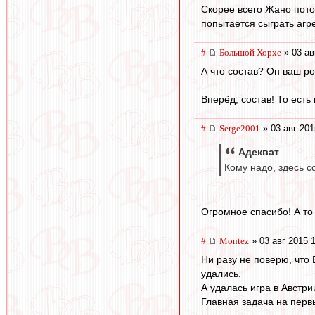
Скорее всего Жано пото
попытается сыграть агр
#
Большой Хорхе
» 03 ав
А что состав? Он ваш ро
Вперёд, состав! То есть 
#
Serge2001
» 03 авг 201
Адекват
Кому надо, здесь 
Огромное спасибо! А то
#
Montez
» 03 авг 2015 
Ни разу не поверю, что
удались.
А удалась игра в Австр
Главная задача на первы