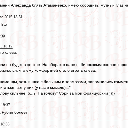
имени Александа блять Атаманееко, имею сообщить: мутный глаз не
вг 2015 18:51
й :x
:39
15 18:19
го слева.
сли он будет в центре. На сборах в паре с Широковым вполне хоро
ризнался, что ему комфортней стало играть слева.
 команды, хоть и шла с большим и тормозами, запомнились коммен
аться, вот у них (у нас в смысле)..."
лову сильнее, б...ь. На голову" Сори за мой французский ))))
 18:37
а Рубин болеет
 18:35