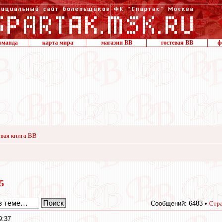
оманда
карта мира
магазин ВВ
гостевая ВВ
ф
вая книга ВВ
15
Сообщений: 6483 •
Стр
9:37