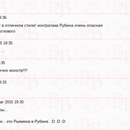
9:36
т в отличном стиле! контратака Рубина очень опасная
углового
5 19:35
...
:35
ечно монстр!!!!
9:33
вг 2015 19:30
ы...
е - это Рыжиков в Рубине. :D :D :D