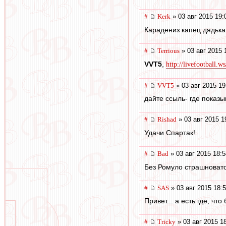
#
Kerk
» 03 авг 2015 19:
Карадениз капец дядька 
#
Terrious
» 03 авг 2015 
VVT5
,
http://livefootball.w
#
VVT5
» 03 авг 2015 19
дайте ссыль- где показы
#
Rishad
» 03 авг 2015 1
Удачи Спартак!
#
Bad
» 03 авг 2015 18:5
Без Ромуло страшновато
#
SAS
» 03 авг 2015 18:
Привет... а есть где, что
#
Tricky
» 03 авг 2015 1