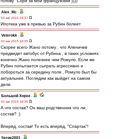
голову" Сори за мой французский ))))
Alex_Mc
-
03 авг 2015 18:37
Ипотека уже в превью за Рубин болеет
Veterokk
-
03 авг 2015 18:35
Скорее всего Жано потому , что Аленичев
предвидет автобус от Рубина , в таких условиях
конечно Жано полезнее чем Ромуло. Если же
Рубин попытается сыграть агрессивно и
побороться за середину поля , Ромуло был бы
актуальнее. Поглядим как выйдет на самом
деле.
Большой Хорхе
-
03 авг 2015 18:35
А что состав? Он ваш родственник что ли,
состав? :)
Вперёд, состав! То есть вперёд, "Спартак"!
Serge2001
-