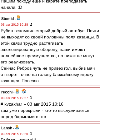
Нашим походу еще и карате преподавать
начали. :D
Stemid
-
03 авг 2015 19:28
Рубин вспомнил старый добрый автобус. Почти
не выходят со своей половины поля казанцы. В
этой связи трудно растягивать
эшелонированную оборону, наши имеют
полнейшее преимущество, но никак не могут
его реализовать.
Сейчас Ребров чуть не привез гол, выбив мяч
от ворот точно на голову ближайшему игроку
казанцев. Повезло.
recchi
-
03 авг 2015 19:27
# kvzakhar » 03 авг 2015 19:16
там уже перекрыли - кто-то выслуживается
перед барыгами с нтв.
Lansh
-
03 авг 2015 19:26