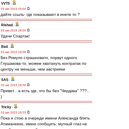
VVT5
-
03 авг 2015 19:04
дайте ссыль- где показывают в инете то ?
Rishad
-
03 авг 2015 19:00
Удачи Спартак!
Bad
-
03 авг 2015 18:58
Без Ромуло страшновато, порвут одного
Глушакова-то, можем хватануть контратак по
центру не меньше, чем австрияки
SAS
-
03 авг 2015 18:56
Привет... а есть где, что бы без "Чердака" ???...
)
Tricky
-
03 авг 2015 18:53
Пока я стою в очереди имени Александа блять
Атаманееко, имею сообщить: мутный глаз не