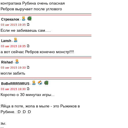
контратака Рубина очень опасная
Ребров выручает после углового
Стрекалок
-
03 авг 2015 19:35
Если не забиваешь сам.....
Lansh
-
03 авг 2015 19:35
а вот сейчас Ребров конечно монстр!!!!
Rishad
-
03 авг 2015 19:33
могли забить
BoBeRRR59RUS
-
03 авг 2015 19:30
Коротко о 30 минутах игры...
Яйца в поте, жопа в мыле - это Рыжиков в
Рубине. :D :D :D
зы.