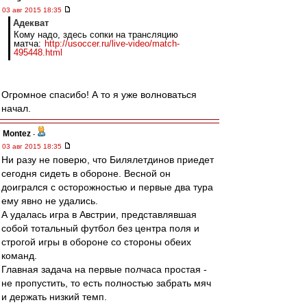
03 авг 2015 18:35
Адекват
Кому надо, здесь сопки на трансляцию
матча:
http://usoccer.ru/live-video/match-
495448.html
Огромное спасибо! А то я уже волноваться
начал.
Montez
-
03 авг 2015 18:35
Ни разу не поверю, что Билялетдинов приедет
сегодня сидеть в обороне. Весной он
доигрался с осторожностью и первые два тура
ему явно не удались.
А удалась игра в Австрии, представлявшая
собой тотальный футбол без центра поля и
строгой игры в обороне со стороны обеих
команд.
Главная задача на первые полчаса простая -
не пропустить, то есть полностью забрать мяч
и держать низкий темп.