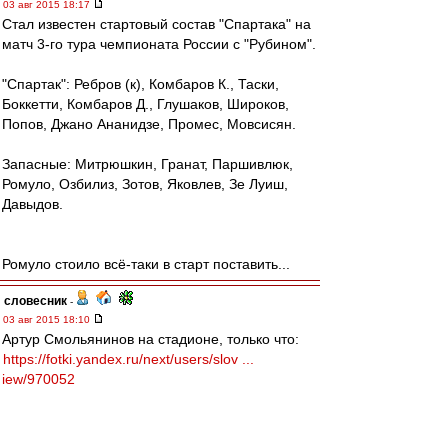
03 авг 2015 18:17
Стал известен стартовый состав "Спартака" на
матч 3-го тура чемпионата России с "Рубином".
"Спартак": Ребров (к), Комбаров К., Таски,
Боккетти, Комбаров Д., Глушаков, Широков,
Попов, Джано Ананидзе, Промес, Мовсисян.
Запасные: Митрюшкин, Гранат, Паршивлюк,
Ромуло, Озбилиз, Зотов, Яковлев, Зе Луиш,
Давыдов.
Ромуло стоило всё-таки в старт поставить...
словесник
-
03 авг 2015 18:10
Артур Смольянинов на стадионе, только что:
https://fotki.yandex.ru/next/users/slov ...
iew/970052
Jeka90
-
03 авг 2015 18:06