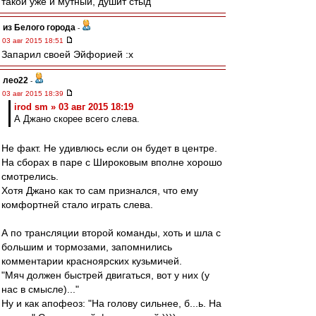
такой уже и мутный, душит стыд
из Белого города
-
03 авг 2015 18:51
Запарил своей Эйфорией :x
лео22
-
03 авг 2015 18:39
irod sm » 03 авг 2015 18:19
А Джано скорее всего слева.
Не факт. Не удивлюсь если он будет в центре.
На сборах в паре с Широковым вполне хорошо
смотрелись.
Хотя Джано как то сам признался, что ему
комфортней стало играть слева.
А по трансляции второй команды, хоть и шла с
большим и тормозами, запомнились
комментарии красноярских кузьмичей.
"Мяч должен быстрей двигаться, вот у них (у
нас в смысле)..."
Ну и как апофеоз: "На голову сильнее, б...ь. На