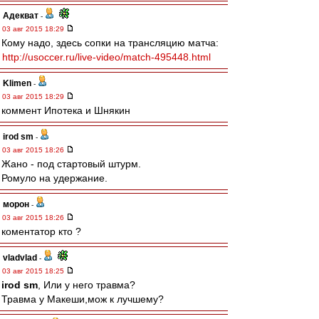
Адекват
-
03 авг 2015 18:29
Кому надо, здесь сопки на трансляцию матча:
http://usoccer.ru/live-video/match-495448.html
Klimen
-
03 авг 2015 18:29
коммент Ипотека и Шнякин
irod sm
-
03 авг 2015 18:26
Жано - под стартовый штурм.
Ромуло на удержание.
морон
-
03 авг 2015 18:26
коментатор кто ?
vladvlad
-
03 авг 2015 18:25
irod sm
, Или у него травма?
Травма у Макеши,мож к лучшему?