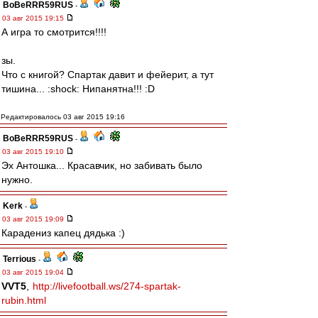
BoBeRRR59RUS
-
03 авг 2015 19:15
А игра то смотрится!!!!
зы.
Что с книгой? Спартак давит и фейерит, а тут
тишина... :shock: Нипанятна!!! :D
Редактировалось 03 авг 2015 19:16
BoBeRRR59RUS
-
03 авг 2015 19:10
Эх Антошка... Красавчик, но забивать было
нужно.
Kerk
-
03 авг 2015 19:09
Карадениз капец дядька :)
Terrious
-
03 авг 2015 19:04
VVT5
,
http://livefootball.ws/274-spartak-
rubin.html