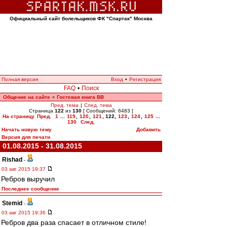
Официальный сайт болельщиков ФК "Спартак" Москва
Полная версия
Вход
•
Регистрация
FAQ
•
Поиск
Общение на сайте
Гостевая книга ВВ
»
Пред. тема
|
След. тема
Страница
122
из
130
[ Сообщений: 6483 ]
На страницу
Пред.
1
...
119
,
120
,
121
,
122
,
123
,
124
,
125
...
130
След.
Начать новую тему
Добавить
Версия для печати
01.08.2015 - 31.08.2015
Rishad
-
03 авг 2015 19:37
Ребров выручил
Последнее сообщение
Stemid
-
03 авг 2015 19:36
Ребров два раза спасает в отличном стиле!