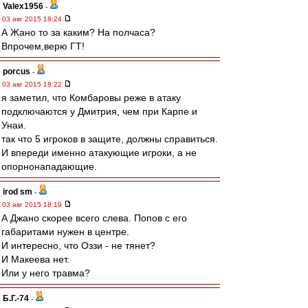
Valex1956
-
03 авг 2015 18:24
А Жано то за каким? На полчаса?
Впрочем,верю ГТ!
porcus
-
03 авг 2015 18:22
я заметил, что Комбаровы реже в атаку
подключаются у Дмитрия, чем при Карпе и
Унаи.
так что 5 игроков в защите, должны справиться.
И впереди именно атакующие игроки, а не
опорнонападающие.
irod sm
-
03 авг 2015 18:19
А Джано скорее всего слева. Попов с его
габаритами нужен в центре.
И интересно, что Оззи - не тянет?
И Макеева нет.
Или у него травма?
Б.Г.-74
-