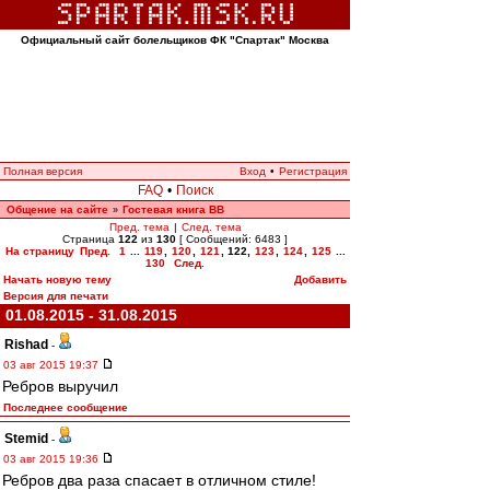
Официальный сайт болельщиков ФК "Спартак" Москва
Полная версия
Вход
•
Регистрация
FAQ
•
Поиск
Общение на сайте
Гостевая книга ВВ
»
Пред. тема
|
След. тема
Страница
122
из
130
[ Сообщений: 6483 ]
На страницу
Пред.
1
...
119
,
120
,
121
,
122
,
123
,
124
,
125
...
130
След.
Начать новую тему
Добавить
Версия для печати
01.08.2015 - 31.08.2015
Rishad
-
03 авг 2015 19:37
Ребров выручил
Последнее сообщение
Stemid
-
03 авг 2015 19:36
Ребров два раза спасает в отличном стиле!