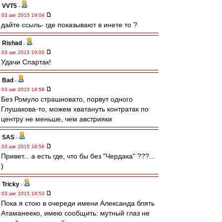
VVT5
-
03 авг 2015 19:04
дайте ссыль- где показывают в инете то ?
Rishad
-
03 авг 2015 19:00
Удачи Спартак!
Bad
-
03 авг 2015 18:58
Без Ромуло страшновато, порвут одного
Глушакова-то, можем хватануть контратак по
центру не меньше, чем австрияки
SAS
-
03 авг 2015 18:56
Привет... а есть где, что бы без "Чердака" ???...
)
Tricky
-
03 авг 2015 18:53
Пока я стою в очереди имени Александа блять
Атаманееко, имею сообщить: мутный глаз не