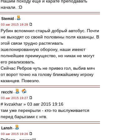
Нашим походу еще и карате преподавать
начали. :D
Stemid
-
03 авг 2015 19:28
Рубин вспомнил старый добрый автобус. Почти
не выходят со своей половины поля казанцы. В
этой связи трудно растягивать
эшелонированную оборону, наши имеют
полнейшее преимущество, но никак не могут
его реализовать.
Сейчас Ребров чуть не привез гол, выбив мяч
от ворот точно на голову ближайшему игроку
казанцев. Повезло.
recchi
-
03 авг 2015 19:27
# kvzakhar » 03 авг 2015 19:16
там уже перекрыли - кто-то выслуживается
перед барыгами с нтв.
Lansh
-
03 авг 2015 19:26