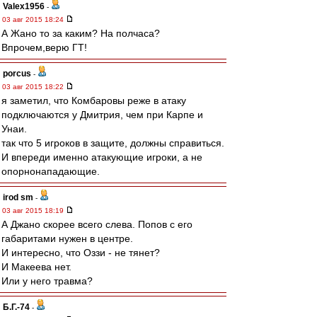
Valex1956
-
03 авг 2015 18:24
А Жано то за каким? На полчаса?
Впрочем,верю ГТ!
porcus
-
03 авг 2015 18:22
я заметил, что Комбаровы реже в атаку
подключаются у Дмитрия, чем при Карпе и
Унаи.
так что 5 игроков в защите, должны справиться.
И впереди именно атакующие игроки, а не
опорнонападающие.
irod sm
-
03 авг 2015 18:19
А Джано скорее всего слева. Попов с его
габаритами нужен в центре.
И интересно, что Оззи - не тянет?
И Макеева нет.
Или у него травма?
Б.Г.-74
-