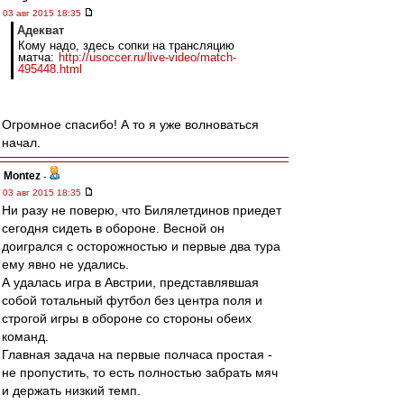
03 авг 2015 18:35
Адекват
Кому надо, здесь сопки на трансляцию
матча:
http://usoccer.ru/live-video/match-
495448.html
Огромное спасибо! А то я уже волноваться
начал.
Montez
-
03 авг 2015 18:35
Ни разу не поверю, что Билялетдинов приедет
сегодня сидеть в обороне. Весной он
доигрался с осторожностью и первые два тура
ему явно не удались.
А удалась игра в Австрии, представлявшая
собой тотальный футбол без центра поля и
строгой игры в обороне со стороны обеих
команд.
Главная задача на первые полчаса простая -
не пропустить, то есть полностью забрать мяч
и держать низкий темп.