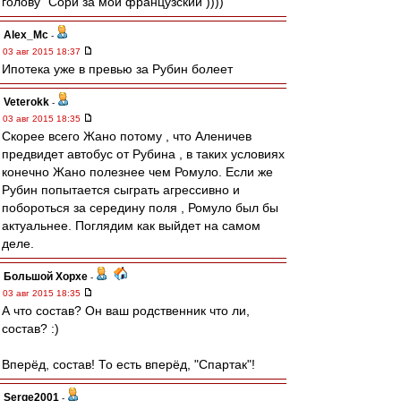
голову" Сори за мой французский ))))
Alex_Mc
-
03 авг 2015 18:37
Ипотека уже в превью за Рубин болеет
Veterokk
-
03 авг 2015 18:35
Скорее всего Жано потому , что Аленичев
предвидет автобус от Рубина , в таких условиях
конечно Жано полезнее чем Ромуло. Если же
Рубин попытается сыграть агрессивно и
побороться за середину поля , Ромуло был бы
актуальнее. Поглядим как выйдет на самом
деле.
Большой Хорхе
-
03 авг 2015 18:35
А что состав? Он ваш родственник что ли,
состав? :)
Вперёд, состав! То есть вперёд, "Спартак"!
Serge2001
-