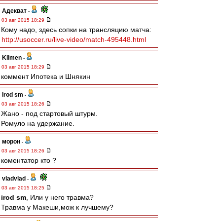
Адекват
-
03 авг 2015 18:29
Кому надо, здесь сопки на трансляцию матча:
http://usoccer.ru/live-video/match-495448.html
Klimen
-
03 авг 2015 18:29
коммент Ипотека и Шнякин
irod sm
-
03 авг 2015 18:26
Жано - под стартовый штурм.
Ромуло на удержание.
морон
-
03 авг 2015 18:26
коментатор кто ?
vladvlad
-
03 авг 2015 18:25
irod sm
, Или у него травма?
Травма у Макеши,мож к лучшему?