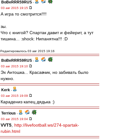
BoBeRRR59RUS
-
03 авг 2015 19:15
А игра то смотрится!!!!
зы.
Что с книгой? Спартак давит и фейерит, а тут
тишина... :shock: Нипанятна!!! :D
Редактировалось 03 авг 2015 19:16
BoBeRRR59RUS
-
03 авг 2015 19:10
Эх Антошка... Красавчик, но забивать было
нужно.
Kerk
-
03 авг 2015 19:09
Карадениз капец дядька :)
Terrious
-
03 авг 2015 19:04
VVT5
,
http://livefootball.ws/274-spartak-
rubin.html