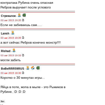
контратака Рубина очень опасная
Ребров выручает после углового
Стрекалок
-
03 авг 2015 19:35
Если не забиваешь сам.....
Lansh
-
03 авг 2015 19:35
а вот сейчас Ребров конечно монстр!!!!
Rishad
-
03 авг 2015 19:33
могли забить
BoBeRRR59RUS
-
03 авг 2015 19:30
Коротко о 30 минутах игры...
Яйца в поте, жопа в мыле - это Рыжиков в
Рубине. :D :D :D
зы.