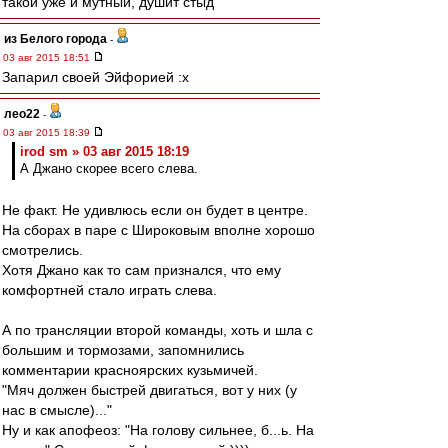
такой уже и мутный, душит стыд
из Белого города
-
03 авг 2015 18:51
Запарил своей Эйфорией :x
лео22
-
03 авг 2015 18:39
irod sm » 03 авг 2015 18:19
А Джано скорее всего слева.
Не факт. Не удивлюсь если он будет в центре.
На сборах в паре с Широковым вполне хорошо
смотрелись.
Хотя Джано как то сам признался, что ему
комфортней стало играть слева.
А по трансляции второй команды, хоть и шла с
большим и тормозами, запомнились
комментарии красноярских кузьмичей.
"Мяч должен быстрей двигаться, вот у них (у
нас в смысле)..."
Ну и как апофеоз: "На голову сильнее, б...ь. На