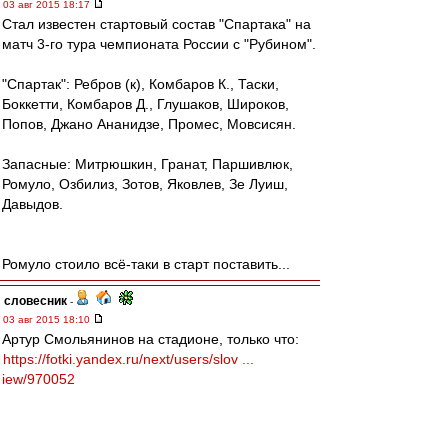
03 авг 2015 18:17
Стал известен стартовый состав "Спартака" на
матч 3-го тура чемпионата России с "Рубином".
"Спартак": Ребров (к), Комбаров К., Таски,
Боккетти, Комбаров Д., Глушаков, Широков,
Попов, Джано Ананидзе, Промес, Мовсисян.
Запасные: Митрюшкин, Гранат, Паршивлюк,
Ромуло, Озбилиз, Зотов, Яковлев, Зе Луиш,
Давыдов.
Ромуло стоило всё-таки в старт поставить...
словесник
-
03 авг 2015 18:10
Артур Смольянинов на стадионе, только что:
https://fotki.yandex.ru/next/users/slov ...
iew/970052
Jeka90
-
03 авг 2015 18:06