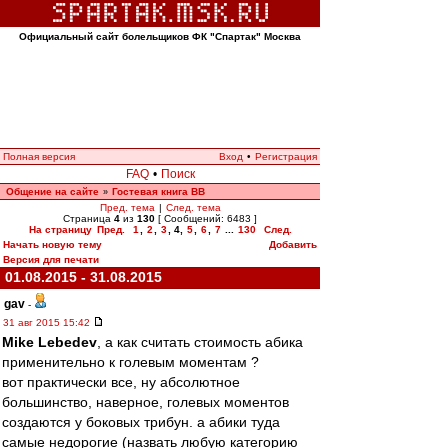
Официальный сайт болельщиков ФК "Спартак" Москва
Полная версия
Вход
•
Регистрация
FAQ
•
Поиск
Общение на сайте
Гостевая книга ВВ
»
Пред. тема
|
След. тема
Страница
4
из
130
[ Сообщений: 6483 ]
На страницу
Пред.
1
,
2
,
3
,
4
,
5
,
6
,
7
...
130
След.
Начать новую тему
Добавить
Версия для печати
01.08.2015 - 31.08.2015
gav
-
31 авг 2015 15:42
Mike Lebedev
, а как считать стоимость абика
применительно к голевым моментам ?
вот практически все, ну абсолютное
большинство, наверное, голевых моментов
создаются у боковых трибун. а абики туда
самые недорогие (назвать любую категорию