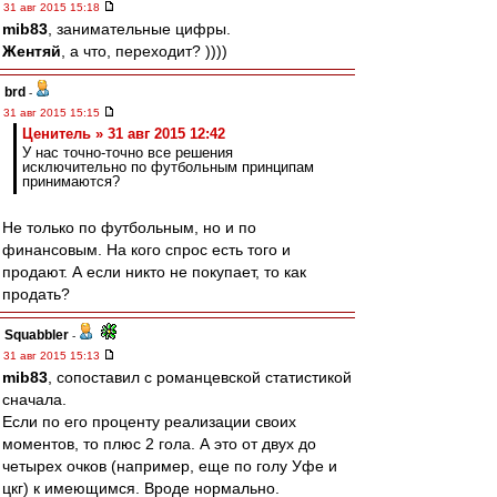
31 авг 2015 15:18
mib83
, занимательные цифры.
Жентяй
, а что, переходит? ))))
brd
-
31 авг 2015 15:15
Ценитель » 31 авг 2015 12:42
У нас точно-точно все решения
исключительно по футбольным принципам
принимаются?
Не только по футбольным, но и по
финансовым. На кого спрос есть того и
продают. А если никто не покупает, то как
продать?
Squabbler
-
31 авг 2015 15:13
mib83
, сопоставил с романцевской статистикой
сначала.
Если по его проценту реализации своих
моментов, то плюс 2 гола. А это от двух до
четырех очков (например, еще по голу Уфе и
цкг) к имеющимся. Вроде нормально.