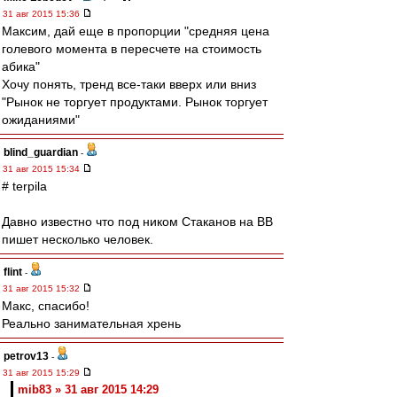
31 авг 2015 15:36
Максим, дай еще в пропорции "средняя цена
голевого момента в пересчете на стоимость
абика"
Хочу понять, тренд все-таки вверх или вниз
"Рынок не торгует продуктами. Рынок торгует
ожиданиями"
blind_guardian
-
31 авг 2015 15:34
# terpila
Давно известно что под ником Стаканов на ВВ
пишет несколько человек.
flint
-
31 авг 2015 15:32
Макс, спасибо!
Реально занимательная хрень
petrov13
-
31 авг 2015 15:29
mib83 » 31 авг 2015 14:29