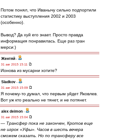
Потом понял, что Иванычу сильно подпортили
статистику выступления 2002 и 2003
(особенно).
Вывод? Да хуй его знает. Просто правда
информация понравилась. Еще раз гран
мерси:)
Жентяй
-
31 авг 2015 15:11
Ионова из мусарни хотите?
Sladkov
-
31 авг 2015 15:09
Я почему-то думал, что первым уйдет Яковлев.
Вот уж кто реально не тянет, и не потянет.
alex deimon
-
31 авг 2015 15:04
— Трансфер пока не закончен, Кротов еще
не игрок «Уфы». Часов в шесть вечера
сможем сказать. Но по трансферу все