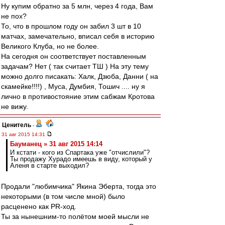
Ну купим обратно за 5 млн, через 4 года, Вам
не пох?
То, что в прошлом году он забил 3 шт в 10
матчах, замечательно, вписал себя в историю
Великого Клуба, но не более.
На сегодня он соответствует поставленным
задачам? Нет ( так считает ТШ ) На эту тему
можно долго писакать: Халк, Дзюба, Данни ( на
скамейке!!!!) , Муса, Думбия, Тошич .... ну я
лично в противостояние этим сабжам Кротова
не вижу.
Ценитель
-
31 авг 2015 14:31
Бауманец » 31 авг 2015 14:14
И кстати - кого из Спартака уже "отчислили"?
Ты продажу Хурадо имеешь в виду, который у
Аленя в старте выходил?
Продали "любимчика" Якина Эберта, тогда это
некоторыми (в том числе мной) было
расценено как PR-ход.
Ты за нынешним-то полётом моей мысли не