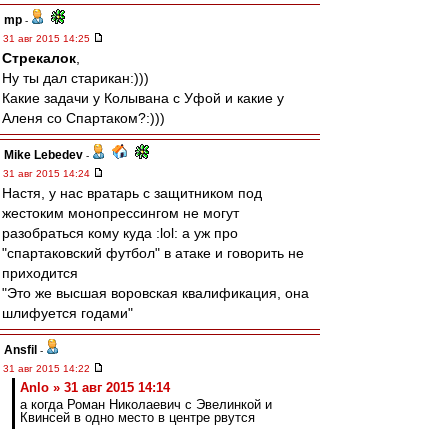
mp
-
31 авг 2015 14:25
Стрекалок
,
Ну ты дал старикан:)))
Какие задачи у Колывана с Уфой и какие у
Аленя со Спартаком?:)))
Mike Lebedev
-
31 авг 2015 14:24
Настя, у нас вратарь с защитником под
жестоким монопрессингом не могут
разобраться кому куда :lol: а уж про
"спартаковский футбол" в атаке и говорить не
приходится
"Это же высшая воровская квалификация, она
шлифуется годами"
Ansfil
-
31 авг 2015 14:22
Anlo » 31 авг 2015 14:14
а когда Роман Николаевич с Эвелинкой и
Квинсей в одно место в центре рвутся