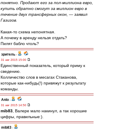
понятно. Продают его за пол-миллиона евро,
купить обратно смогут за миллион евро в
течение двух трансферных окон, — заявил
Газизов.
Какая-то схема непонятная.
А почему в аренду нельзя отдать?
Пилят бабло чтоль?
зpитель
-
31 авг 2015 15:00
Единственный показатель, который приму к
сведению.
Колличество слов в месагах Стаканова,
которые как-нибудь(!) привяжут к результату
команды.
Anlo
-
31 авг 2015 14:50
mib83
, Валере мало накинул, а так хорошие
цифры, правильные:).
mib83
-