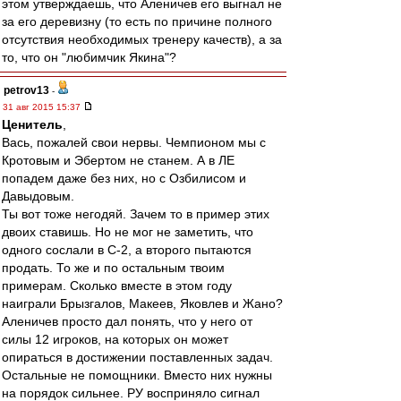
этом утверждаешь, что Аленичев его выгнал не
за его деревизну (то есть по причине полного
отсутствия необходимых тренеру качеств), а за
то, что он "любимчик Якина"?
petrov13
-
31 авг 2015 15:37
Ценитель
,
Вась, пожалей свои нервы. Чемпионом мы с
Кротовым и Эбертом не станем. А в ЛЕ
попадем даже без них, но с Озбилисом и
Давыдовым.
Ты вот тоже негодяй. Зачем то в пример этих
двоих ставишь. Но не мог не заметить, что
одного сослали в С-2, а второго пытаются
продать. То же и по остальным твоим
примерам. Сколько вместе в этом году
наиграли Брызгалов, Макеев, Яковлев и Жано?
Аленичев просто дал понять, что у него от
силы 12 игроков, на которых он может
опираться в достижении поставленных задач.
Остальные не помощники. Вместо них нужны
на порядок сильнее. РУ восприняло сигнал