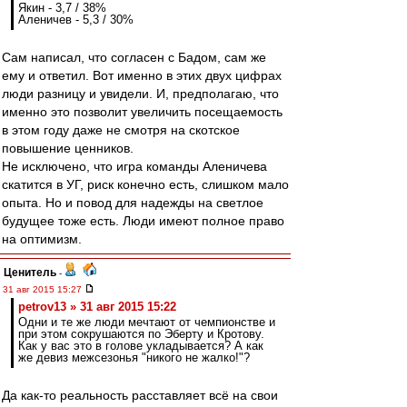
Якин - 3,7 / 38%
Аленичев - 5,3 / 30%
Сам написал, что согласен с Бадом, сам же
ему и ответил. Вот именно в этих двух цифрах
люди разницу и увидели. И, предполагаю, что
именно это позволит увеличить посещаемость
в этом году даже не смотря на скотское
повышение ценников.
Не исключено, что игра команды Аленичева
скатится в УГ, риск конечно есть, слишком мало
опыта. Но и повод для надежды на светлое
будущее тоже есть. Люди имеют полное право
на оптимизм.
Ценитель
-
31 авг 2015 15:27
petrov13 » 31 авг 2015 15:22
Одни и те же люди мечтают от чемпионстве и
при этом сокрушаются по Эберту и Кротову.
Как у вас это в голове укладывается? А как
же девиз межсезонья "никого не жалко!"?
Да как-то реальность расставляет всё на свои