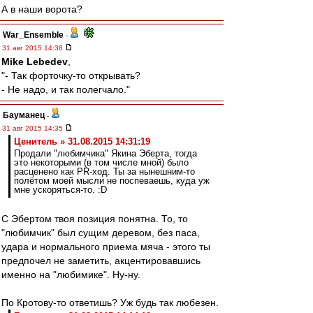
А в наши ворота?
War_Ensemble
-
31 авг 2015 14:38
Mike Lebedev
,
"- Так форточку-то открывать?
- Не надо, и так полегчало."
Бауманец
-
31 авг 2015 14:35
Ценитель » 31.08.2015 14:31:19
Продали "любимчика" Якина Эберта, тогда
это некоторыми (в том числе мной) было
расценено как PR-ход. Ты за нынешним-то
полётом моей мысли не поспеваешь, куда уж
мне ускоряться-то. :D
С Эбертом твоя позиция понятна. То, то
"любимчик" был сущим деревом, без паса,
удара и нормального приема мяча - этого ты
предпочел не заметить, акцентировавшись
именно на "любимике". Ну-ну.
По Кротову-то ответишь? Уж будь так любезен.