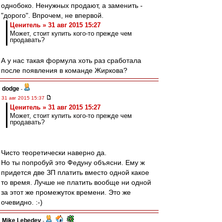
однобоко. Ненужных продают, а заменить -
"дорого". Впрочем, не впервой.
Ценитель » 31 авг 2015 15:27
Может, стоит купить кого-то прежде чем
продавать?
А у нас такая формула хоть раз сработала
после появления в команде Жиркова?
dodge
-
31 авг 2015 15:37
Ценитель » 31 авг 2015 15:27
Может, стоит купить кого-то прежде чем
продавать?
Чисто теоретически наверно да.
Но ты попробуй это Федуну объясни. Ему ж
придется две ЗП платить вместо одной какое
то время. Лучше не платить вообще ни одной
за этот же промежуток времени. Это же
очевидно. :-)
Mike Lebedev
-