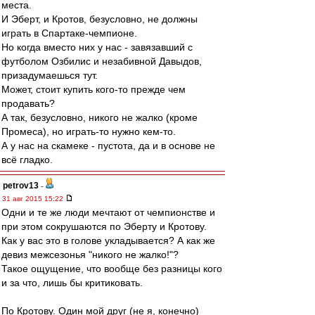
места.
И Эберт, и Кротов, безусловно, не должны
играть в Спартаке-чемпионе.
Но когда вместо них у нас - завязавший с
футболом Озбилис и незабивной Давыдов,
призадумаешься тут.
Может, стоит купить кого-то прежде чем
продавать?
А так, безусловно, никого не жалко (кроме
Промеса), но играть-то нужно кем-то.
А у нас на скамеке - пустота, да и в основе не
всё гладко.
petrov13
-
31 авг 2015 15:22
Одни и те же люди мечтают от чемпионстве и
при этом сокрушаются по Эберту и Кротову.
Как у вас это в голове укладывается? А как же
девиз межсезонья "никого не жалко!"?
Такое ощущение, что вообще без разницы кого
и за что, лишь бы критиковать.
По Кротову. Один мой друг (не я, конечно)