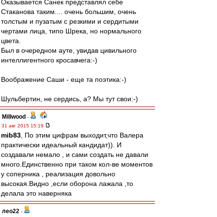
Оказывается Санек представлял себе
Стаканова таким.... очень большим, очень
толстым и пузатым с резкими и сердитыми
чертами лица, типо Шрека, но нормального
цвета.
Был в очередном ауте, увидав цивильного
интеллигентного кросавчега:-)
Воображение Саши - еще та поэтика:-)
Шульбертин, не сердись, а? Мы тут свои:-)
Millwood
-
31 авг 2015 15:19
mib83
, По этим цифрам выходит,что Валера
практически идеальный кандидат)). И
создавали немало , и сами создать не давали
много.Единственно при таком кол-ве моментов
у соперника , реализация довольно
высокая.Видно ,если оборона лажала ,то
делала это наверняка
лео22
-