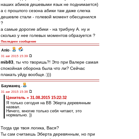
наших абиков дешевыми язык не поднимается)
а с прошлого сезона абики там даже слегка
дешевле стали - голевой момент обесценился
?
а самые дорогие абики - на трибуну А. ну и
сколько у нее голевых моментов образуется ?
Последнее сообщение
Anlo
-
31 авг 2015 15:39
mib83
, ты что творишь?! Это при Валере самая
спокойная оборона была что ли? Сейчас
плакать уйду вообще.:)))
Бауманец
-
31 авг 2015 15:38
Ценитель » 31.08.2015 15:22:32
Я только сегодня на ВВ Эберта деревянным
назвал.
Ничего, многие только себя читают, это
нормально. ))
Тогда где твоя логика, Вася?
Ты сам считаешь Эберта деревянным, но при