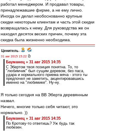
работал менеджером. И продавал товары,
принадлежавшие фирме, а не ему лично.
Иногда он делал необоснованно крупные
скидки некоторым клиентам и часть этой скидки
возвращалась к нему. Для руководства же он
находил десяток веских причин, почему эта
скидка была жизненно необходима.
Ценитель
-
31 авг 2015 15:22
Бауманец » 31 авг 2015 14:35
С Эбертом твоя позиция понятна. То, то
"любимчик" был сущим деревом, без паса,
удара и нормального приема мяча - этого ты
предпочел не заметить, акцентировавшись
именно на "любимике". Ну-ну.
Я только сегодня на ВВ Эберта деревянным
назвал.
Ничего, многие только себя читают, это
нормально. ))
Бауманец » 31 авг 2015 14:35
По Кротову-то ответишь? Уж будь так
любезен.