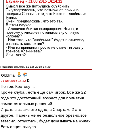
Бауманец » 31.08.2015 14:14:12
Смысл все же потрудись объяснить.
Ты утверждаешь, что возможная причина
продажи Славы в том, что Кротов - любимчик
Якина.
Окей, предположим, что это так.
В этом случае:
- Аленичев боится возвращения Якина, и
поэтому отчисляет потенциальную пятую
колонну?
- Или того, что "любимчик" будет в отместку
разлагать коллектив?
- Или из принципа просто не станет играть у
тренера Аленичева?
Или - чего?
Редактировалось 31 авг 2015 14:39
Olddima
-
31 авг 2015 14:32
По тов. Кротову ...
Кроме клуба , есть еще сам игрок. Все же 22
года это достаточный возраст для принятия
самостоятельных решений.
Играть в вышке это одно, в Спартаке 2 это
другое. Парень же не безвольное бревно,все
взвесил, отпустили, будет доказывать на жилах.
Есть опция выкупа.