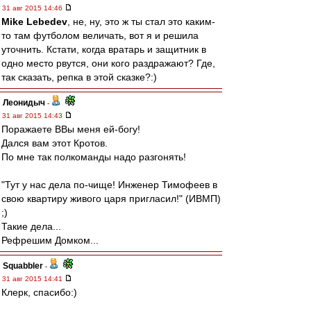
31 авг 2015 14:46
Mike Lebedev
, не, ну, это ж ты стал это каким-
то там футболом величать, вот я и решила
уточнить. Кстати, когда вратарь и защитник в
одно место рвутся, они кого раздражают? Где,
так сказать, репка в этой сказке?:)
Леонидыч
-
31 авг 2015 14:43
Поражаете ВВы меня ей-богу!
Дался вам этот Кротов.
По мне так полкоманды надо разгонять!
"Тут у нас дела по-чище! Инженер Тимофеев в
свою квартиру живого царя пригласил!" (ИВМП)
;)
Такие дела...
Рефрешим Домком...
Squabbler
-
31 авг 2015 14:41
Клерк, спасибо:)