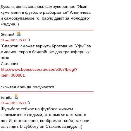
Думаю, здесь сошлось самоуверенное "Якин
хуже меня в футболе разбирается" Аленичева
и самоокупаемое "о, бабло дают за молодого"
Федуна. )
Жентяй
-
31 авг 2015 15:22
"Спартак" сможет вернуть Кротова из "Уфы" за
миллион евро в ближайшие два трансферных
окна
Источник:
http://www.bobsoccer.ru/user/5307/blog/?
item=300801
скрытая аренда получается
terpila
-
31 авг 2015 15:21
Шульберт сейчас на футболе живьем
знакомится с людьми, которых читает много
лет. И, естественно, воображает себе, как они
выглядят. В субботу он Стаканова видел:-)