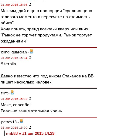
31 авг 2015 15:36
Максим, дай еще в пропорции "средняя цена
голевого момента в пересчете на стоимость
абика"
Хочу понять, тренд все-таки вверх или вниз
"Рынок не торгует продуктами. Рынок торгует
ожиданиями"
blind_guardian
-
31 авг 2015 15:34
# terpila
Давно известно что под ником Стаканов на ВВ
пишет несколько человек.
flint
-
31 авг 2015 15:32
Макс, спасибо!
Реально занимательная хрень
petrov13
-
31 авг 2015 15:29
mib83 » 31 авг 2015 14:29