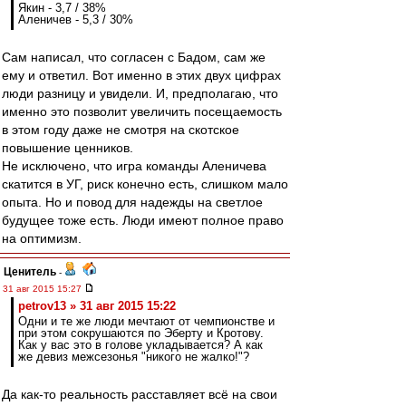
Якин - 3,7 / 38%
Аленичев - 5,3 / 30%
Сам написал, что согласен с Бадом, сам же
ему и ответил. Вот именно в этих двух цифрах
люди разницу и увидели. И, предполагаю, что
именно это позволит увеличить посещаемость
в этом году даже не смотря на скотское
повышение ценников.
Не исключено, что игра команды Аленичева
скатится в УГ, риск конечно есть, слишком мало
опыта. Но и повод для надежды на светлое
будущее тоже есть. Люди имеют полное право
на оптимизм.
Ценитель
-
31 авг 2015 15:27
petrov13 » 31 авг 2015 15:22
Одни и те же люди мечтают от чемпионстве и
при этом сокрушаются по Эберту и Кротову.
Как у вас это в голове укладывается? А как
же девиз межсезонья "никого не жалко!"?
Да как-то реальность расставляет всё на свои