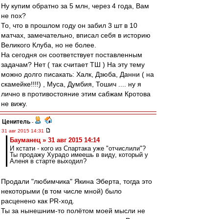
Ну купим обратно за 5 млн, через 4 года, Вам
не пох?
То, что в прошлом году он забил 3 шт в 10
матчах, замечательно, вписал себя в историю
Великого Клуба, но не более.
На сегодня он соответствует поставленным
задачам? Нет ( так считает ТШ ) На эту тему
можно долго писакать: Халк, Дзюба, Данни ( на
скамейке!!!!) , Муса, Думбия, Тошич .... ну я
лично в противостояние этим сабжам Кротова
не вижу.
Ценитель
-
31 авг 2015 14:31
Бауманец » 31 авг 2015 14:14
И кстати - кого из Спартака уже "отчислили"?
Ты продажу Хурадо имеешь в виду, который у
Аленя в старте выходил?
Продали "любимчика" Якина Эберта, тогда это
некоторыми (в том числе мной) было
расценено как PR-ход.
Ты за нынешним-то полётом моей мысли не