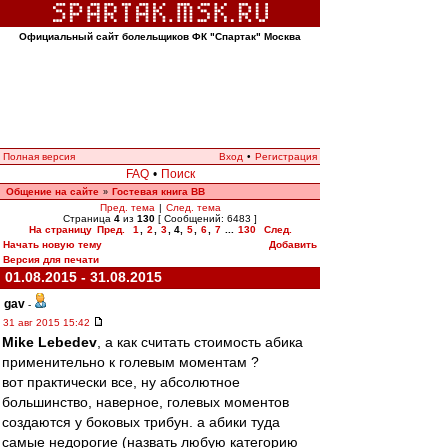
Официальный сайт болельщиков ФК "Спартак" Москва
Полная версия
Вход
•
Регистрация
FAQ
•
Поиск
Общение на сайте
Гостевая книга ВВ
»
Пред. тема
|
След. тема
Страница
4
из
130
[ Сообщений: 6483 ]
На страницу
Пред.
1
,
2
,
3
,
4
,
5
,
6
,
7
...
130
След.
Начать новую тему
Добавить
Версия для печати
01.08.2015 - 31.08.2015
gav
-
31 авг 2015 15:42
Mike Lebedev
, а как считать стоимость абика
применительно к голевым моментам ?
вот практически все, ну абсолютное
большинство, наверное, голевых моментов
создаются у боковых трибун. а абики туда
самые недорогие (назвать любую категорию