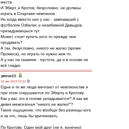
места.
И Эберт, и Кротов, безусловно, не должны
играть в Спартаке-чемпионе.
Но когда вместо них у нас - завязавший с
футболом Озбилис и незабивной Давыдов,
призадумаешься тут.
Может, стоит купить кого-то прежде чем
продавать?
А так, безусловно, никого не жалко (кроме
Промеса), но играть-то нужно кем-то.
А у нас на скамеке - пустота, да и в основе не
всё гладко.
petrov13
-
31 авг 2015 15:22
Одни и те же люди мечтают от чемпионстве и
при этом сокрушаются по Эберту и Кротову.
Как у вас это в голове укладывается? А как же
девиз межсезонья "никого не жалко!"?
Такое ощущение, что вообще без разницы кого
и за что, лишь бы критиковать.
По Кротову. Один мой друг (не я, конечно)