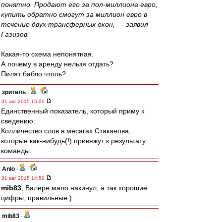
понятно. Продают его за пол-миллиона евро,
купить обратно смогут за миллион евро в
течение двух трансферных окон, — заявил
Газизов.
Какая-то схема непонятная.
А почему в аренду нельзя отдать?
Пилят бабло чтоль?
зpитель
-
31 авг 2015 15:00
Единственный показатель, который приму к
сведению.
Колличество слов в месагах Стаканова,
которые как-нибудь(!) привяжут к результату
команды.
Anlo
-
31 авг 2015 14:50
mib83
, Валере мало накинул, а так хорошие
цифры, правильные:).
mib83
-