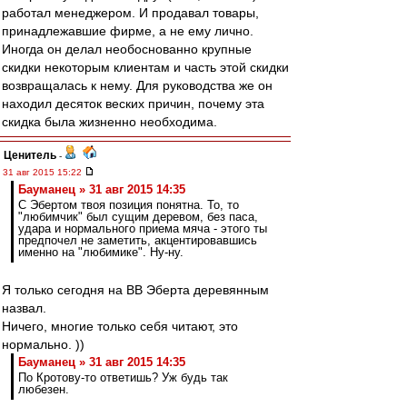
работал менеджером. И продавал товары,
принадлежавшие фирме, а не ему лично.
Иногда он делал необоснованно крупные
скидки некоторым клиентам и часть этой скидки
возвращалась к нему. Для руководства же он
находил десяток веских причин, почему эта
скидка была жизненно необходима.
Ценитель
-
31 авг 2015 15:22
Бауманец » 31 авг 2015 14:35
С Эбертом твоя позиция понятна. То, то
"любимчик" был сущим деревом, без паса,
удара и нормального приема мяча - этого ты
предпочел не заметить, акцентировавшись
именно на "любимике". Ну-ну.
Я только сегодня на ВВ Эберта деревянным
назвал.
Ничего, многие только себя читают, это
нормально. ))
Бауманец » 31 авг 2015 14:35
По Кротову-то ответишь? Уж будь так
любезен.