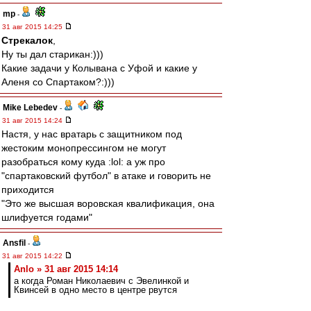
mp
-
31 авг 2015 14:25
Стрекалок
,
Ну ты дал старикан:)))
Какие задачи у Колывана с Уфой и какие у
Аленя со Спартаком?:)))
Mike Lebedev
-
31 авг 2015 14:24
Настя, у нас вратарь с защитником под
жестоким монопрессингом не могут
разобраться кому куда :lol: а уж про
"спартаковский футбол" в атаке и говорить не
приходится
"Это же высшая воровская квалификация, она
шлифуется годами"
Ansfil
-
31 авг 2015 14:22
Anlo » 31 авг 2015 14:14
а когда Роман Николаевич с Эвелинкой и
Квинсей в одно место в центре рвутся