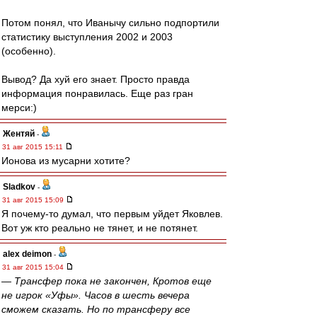
Потом понял, что Иванычу сильно подпортили
статистику выступления 2002 и 2003
(особенно).
Вывод? Да хуй его знает. Просто правда
информация понравилась. Еще раз гран
мерси:)
Жентяй
-
31 авг 2015 15:11
Ионова из мусарни хотите?
Sladkov
-
31 авг 2015 15:09
Я почему-то думал, что первым уйдет Яковлев.
Вот уж кто реально не тянет, и не потянет.
alex deimon
-
31 авг 2015 15:04
— Трансфер пока не закончен, Кротов еще
не игрок «Уфы». Часов в шесть вечера
сможем сказать. Но по трансферу все