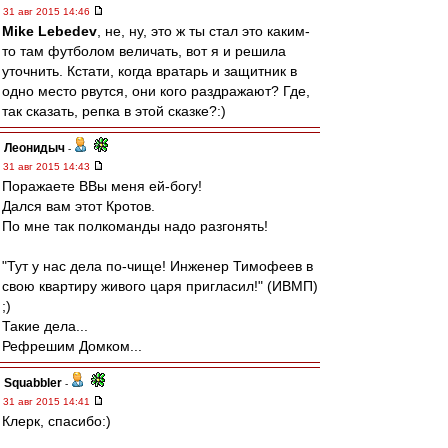
31 авг 2015 14:46
Mike Lebedev
, не, ну, это ж ты стал это каким-
то там футболом величать, вот я и решила
уточнить. Кстати, когда вратарь и защитник в
одно место рвутся, они кого раздражают? Где,
так сказать, репка в этой сказке?:)
Леонидыч
-
31 авг 2015 14:43
Поражаете ВВы меня ей-богу!
Дался вам этот Кротов.
По мне так полкоманды надо разгонять!
"Тут у нас дела по-чище! Инженер Тимофеев в
свою квартиру живого царя пригласил!" (ИВМП)
;)
Такие дела...
Рефрешим Домком...
Squabbler
-
31 авг 2015 14:41
Клерк, спасибо:)