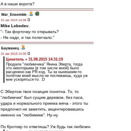
А в наши ворота?
War_Ensemble
-
31 авг 2015 14:38
Mike Lebedev
,
"- Так форточку-то открывать?
- Не надо, и так полегчало."
Бауманец
-
31 авг 2015 14:35
Ценитель » 31.08.2015 14:31:19
Продали "любимчика" Якина Эберта, тогда
это некоторыми (в том числе мной) было
расценено как PR-ход. Ты за нынешним-то
полётом моей мысли не поспеваешь, куда уж
мне ускоряться-то. :D
С Эбертом твоя позиция понятна. То, то
"любимчик" был сущим деревом, без паса,
удара и нормального приема мяча - этого ты
предпочел не заметить, акцентировавшись
именно на "любимике". Ну-ну.
По Кротову-то ответишь? Уж будь так любезен.