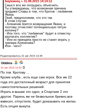
Бауманец » 31.08.2015 14:14:12
Смысл все же потрудись объяснить.
Ты утверждаешь, что возможная причина
продажи Славы в том, что Кротов - любимчик
Якина.
Окей, предположим, что это так.
В этом случае:
- Аленичев боится возвращения Якина, и
поэтому отчисляет потенциальную пятую
колонну?
- Или того, что "любимчик" будет в отместку
разлагать коллектив?
- Или из принципа просто не станет играть у
тренера Аленичева?
Или - чего?
Редактировалось 31 авг 2015 14:39
Olddima
-
31 авг 2015 14:32
По тов. Кротову ...
Кроме клуба , есть еще сам игрок. Все же 22
года это достаточный возраст для принятия
самостоятельных решений.
Играть в вышке это одно, в Спартаке 2 это
другое. Парень же не безвольное бревно,все
взвесил, отпустили, будет доказывать на жилах.
Есть опция выкупа.