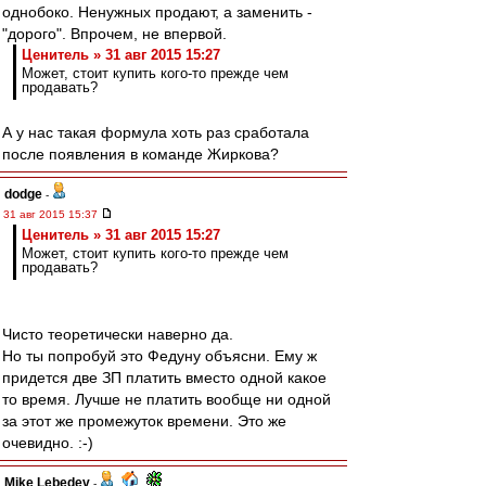
однобоко. Ненужных продают, а заменить -
"дорого". Впрочем, не впервой.
Ценитель » 31 авг 2015 15:27
Может, стоит купить кого-то прежде чем
продавать?
А у нас такая формула хоть раз сработала
после появления в команде Жиркова?
dodge
-
31 авг 2015 15:37
Ценитель » 31 авг 2015 15:27
Может, стоит купить кого-то прежде чем
продавать?
Чисто теоретически наверно да.
Но ты попробуй это Федуну объясни. Ему ж
придется две ЗП платить вместо одной какое
то время. Лучше не платить вообще ни одной
за этот же промежуток времени. Это же
очевидно. :-)
Mike Lebedev
-