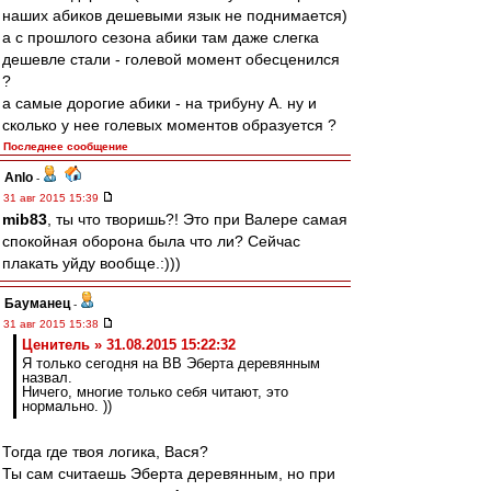
наших абиков дешевыми язык не поднимается)
а с прошлого сезона абики там даже слегка
дешевле стали - голевой момент обесценился
?
а самые дорогие абики - на трибуну А. ну и
сколько у нее голевых моментов образуется ?
Последнее сообщение
Anlo
-
31 авг 2015 15:39
mib83
, ты что творишь?! Это при Валере самая
спокойная оборона была что ли? Сейчас
плакать уйду вообще.:)))
Бауманец
-
31 авг 2015 15:38
Ценитель » 31.08.2015 15:22:32
Я только сегодня на ВВ Эберта деревянным
назвал.
Ничего, многие только себя читают, это
нормально. ))
Тогда где твоя логика, Вася?
Ты сам считаешь Эберта деревянным, но при