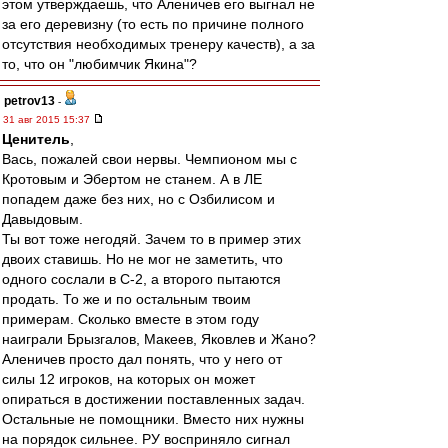
этом утверждаешь, что Аленичев его выгнал не
за его деревизну (то есть по причине полного
отсутствия необходимых тренеру качеств), а за
то, что он "любимчик Якина"?
petrov13
-
31 авг 2015 15:37
Ценитель
,
Вась, пожалей свои нервы. Чемпионом мы с
Кротовым и Эбертом не станем. А в ЛЕ
попадем даже без них, но с Озбилисом и
Давыдовым.
Ты вот тоже негодяй. Зачем то в пример этих
двоих ставишь. Но не мог не заметить, что
одного сослали в С-2, а второго пытаются
продать. То же и по остальным твоим
примерам. Сколько вместе в этом году
наиграли Брызгалов, Макеев, Яковлев и Жано?
Аленичев просто дал понять, что у него от
силы 12 игроков, на которых он может
опираться в достижении поставленных задач.
Остальные не помощники. Вместо них нужны
на порядок сильнее. РУ восприняло сигнал