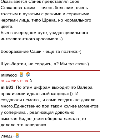
Оказывается Санек представлял себе
Стаканова таким.... очень большим, очень
толстым и пузатым с резкими и сердитыми
чертами лица, типо Шрека, но нормального
цвета.
Был в очередном ауте, увидав цивильного
интеллигентного кросавчега:-)
Воображение Саши - еще та поэтика:-)
Шульбертин, не сердись, а? Мы тут свои:-)
Millwood
-
31 авг 2015 15:19
mib83
, По этим цифрам выходит,что Валера
практически идеальный кандидат)). И
создавали немало , и сами создать не давали
много.Единственно при таком кол-ве моментов
у соперника , реализация довольно
высокая.Видно ,если оборона лажала ,то
делала это наверняка
лео22
-