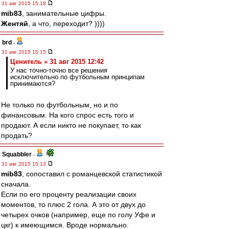
31 авг 2015 15:18
mib83
, занимательные цифры.
Жентяй
, а что, переходит? ))))
brd
-
31 авг 2015 15:15
Ценитель » 31 авг 2015 12:42
У нас точно-точно все решения
исключительно по футбольным принципам
принимаются?
Не только по футбольным, но и по
финансовым. На кого спрос есть того и
продают. А если никто не покупает, то как
продать?
Squabbler
-
31 авг 2015 15:13
mib83
, сопоставил с романцевской статистикой
сначала.
Если по его проценту реализации своих
моментов, то плюс 2 гола. А это от двух до
четырех очков (например, еще по голу Уфе и
цкг) к имеющимся. Вроде нормально.