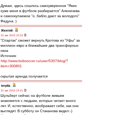
Думаю, здесь сошлось самоуверенное "Якин
хуже меня в футболе разбирается" Аленичева
и самоокупаемое "о, бабло дают за молодого"
Федуна. )
Жентяй
-
31 авг 2015 15:22
"Спартак" сможет вернуть Кротова из "Уфы" за
миллион евро в ближайшие два трансферных
окна
Источник:
http://www.bobsoccer.ru/user/5307/blog/?
item=300801
скрытая аренда получается
terpila
-
31 авг 2015 15:21
Шульберт сейчас на футболе живьем
знакомится с людьми, которых читает много
лет. И, естественно, воображает себе, как они
выглядят. В субботу он Стаканова видел:-)