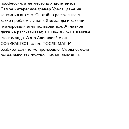
профессия, а не место для дилетантов.
Самое интересное тренер Урала, даже не
запомнил кто это. Спокойно рассказывает
какие проблемы у нашей команды и как они
планировали этим пользоваться. А главное
даже не рассказывает, а ПОКАЗЫВАЕТ в матче
его команда. А что Аленичев? А он
СОБИРАЕТСЯ только ПОСЛЕ МАТЧА
разбираться что же произошло. Смешно, если
бы не было так грустно. Дима!!! ДИМА!!! К
матчам готовиться нужно ДО МАТЧА, стобу
потом ПОСЛЕ матча не приходилось
разбираться. Клоунизм какой-то и дилетантизм
и ДАЖЕ НЕ СТЕСНЯЮТСЯ :(((((((
Очень жаль что даже наши ветераны этого не
понимают. Обесценивают как-то профессию.
Так бездарно готовиться к играм могут тока
наши проффи.
Скажите за счёт чего мы собирались
выигрывать? Я честно в этом сезоне Урал не