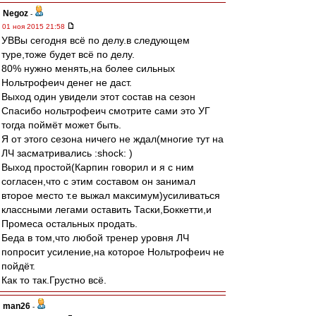
Negoz
-
01 ноя 2015 21:58
УВВы сегодня всё по делу.в следующем
туре,тоже будет всё по делу.
80% нужно менять,на более сильных
Нольтрофеич денег не даст.
Выход один увидели этот состав на сезон
Спасибо нольтрофеич смотрите сами это УГ
тогда поймёт может быть.
Я от этого сезона ничего не ждал(многие тут на
ЛЧ засматривались :shock: )
Выход простой(Карпин говорил и я с ним
согласен,что с этим составом он занимал
второе место т.е выжал максимум)усиливаться
классными легами оставить Таски,Боккетти,и
Промеса остальных продать.
Беда в том,что любой тренер уровня ЛЧ
попросит усиление,на которое Нольтрофеич не
пойдёт.
Как то так.Грустно всё.
man26
-