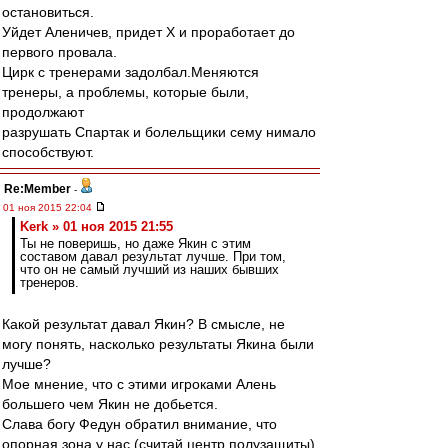
остановиться.
Уйдет Аленичев, придет Х и проработает до
первого провала.
Цирк с тренерами задолбал.Меняются
тренеры, а проблемы, которые были,
продолжают
разрушать Спартак и болельщики сему нимало
способствуют.
Re:Member
-
01 ноя 2015 22:04
Kerk » 01 ноя 2015 21:55
Ты не поверишь, но даже Якин с этим
составом давал результат лучше. При том,
что он не самый лучший из наших бывших
тренеров.
Какой результат давал Якин? В смысле, не
могу понять, насколько результаты Якина были
лучше?
Мое мнение, что с этими игроками Алень
большего чем Якин не добьется.
Слава богу Федун обратил внимание, что
опорная зона у нас (считай центр полузащиты)