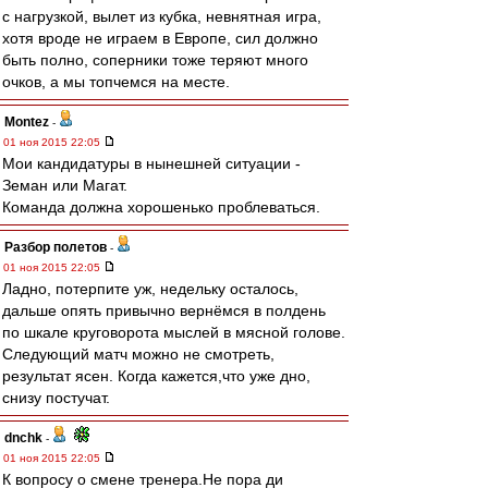
с нагрузкой, вылет из кубка, невнятная игра,
хотя вроде не играем в Европе, сил должно
быть полно, соперники тоже теряют много
очков, а мы топчемся на месте.
Montez
-
01 ноя 2015 22:05
Мои кандидатуры в нынешней ситуации -
Земан или Магат.
Команда должна хорошенько проблеваться.
Разбор полетов
-
01 ноя 2015 22:05
Ладно, потерпите уж, недельку осталось,
дальше опять привычно вернёмся в полдень
по шкале круговорота мыслей в мясной голове.
Следующий матч можно не смотреть,
результат ясен. Когда кажется,что уже дно,
снизу постучат.
dnchk
-
01 ноя 2015 22:05
К вопросу о смене тренера.Не пора ди