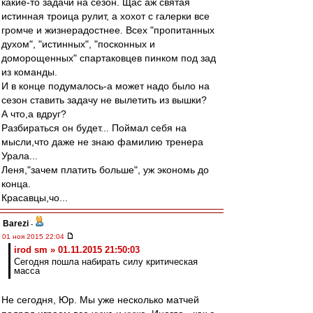
какие-то задачи на сезон. Щас аж святая
истинная троица рулит, а хохот с галерки все
громче и жизнерадостнее. Всех "пропитанных
духом", "истинных", "посконных и
доморощенных" спартаковцев пинком под зад
из команды.
И в конце подумалось-а может надо было на
сезон ставить задачу не вылетить из вышки?
А что,а вдруг?
Разбираться он будет... Поймал себя на
мысли,что даже не знаю фамилию тренера
Урала...
Леня,"зачем платить больше", уж экономь до
конца.
Красавцы,чо...
Barezi
-
01 ноя 2015 22:04
irod sm » 01.11.2015 21:50:03
Сегодня пошла набирать силу критическая
масса
Не сегодня, Юр. Мы уже несколько матчей