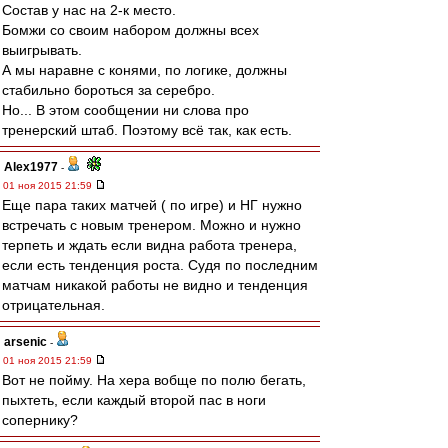
Состав у нас на 2-к место.
Бомжи со своим набором должны всех
выигрывать.
А мы наравне с конями, по логике, должны
стабильно бороться за серебро.
Но... В этом сообщении ни слова про
тренерский штаб. Поэтому всё так, как есть.
Alex1977
-
01 ноя 2015 21:59
Еще пара таких матчей ( по игре) и НГ нужно
встречать с новым тренером. Можно и нужно
терпеть и ждать если видна работа тренера,
если есть тенденция роста. Судя по последним
матчам никакой работы не видно и тенденция
отрицательная.
arsenic
-
01 ноя 2015 21:59
Вот не пойму. На хера вобще по полю бегать,
пыхтеть, если каждый второй пас в ноги
сопернику?