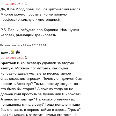
01 ноя 2015 22:01
Да, Юра Ирод прав. Пошла критическая масса.
Многое можно простить, но не полную
профессиональную импотенцию.((
P.S. Парни, забудьте про Карпина. Нам нужен
человек,
умеющий
тренировать.
Редактировалось 01 ноя 2015 22:04
mifta
-
01 ноя 2015 22:01
Spartach1975
, Асеведо удалили за вторую
желтую. Можешь посмотреть, как судья
исправно давал желтые за неспортивное
спартаковским игрокам. Почему он должен был
простить Асеведо? Только потому что для того
это была бы вторая? А почему тогда он не
должен был простить зе Луиша или Широкова?
А пенальти там где? На каких-то невнятных
попаданиях мяча в руку? Тогда пенальти надо
было ставить в первом тайме в ворота "Урала"
- как ты можешь заметить, судья его тоже не