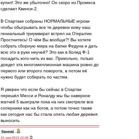
купил! Это же убыточно! Он скоро из Промеса
сделает Квинси-2.
В Спартаке собраны НОРМАЛЬНЫЕ игроки
чтобы обыгрывать все те деревни кому наш
гениальный триумвират встрял на Открытии.
Простнитесь! О чём Вы вообще?! Вы хотите
собрать сборную мира на бапки Федуна и дать
всю это в руки неучей? Это как в болид Ф-1
посадить кого-нить из вас. Прикольно, только
доедет эта многомиллионная машина ровно до
первого или второго поворота, а потом её
нужно будет собирать по частям.
Я уверен что если бы сейчас в Спартак
перешёл Месси и Роналду мы бы наверное
матчей 5 выиграли пока на них смотрели все
соперники как на богов, а потом точно также
как сегодня нас бы стала опять любая деревня
выносить.
Stemid
-
01 ноя 2015 22:06