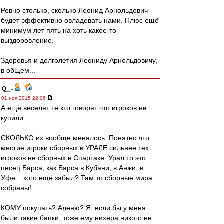
Ровно столько, сколько Леонид Арнольдович
будет эффективно овладевать нами. Плюс ещё
минимум лет пять на хоть какое-то
выздоровление.
Здоровья и долголетия Леониду Арнольдовичу,
в общем...
Q_
-
01 ноя 2015 22:06
А ещё веселят те кто говорят что игроков не
купили.
СКОЛЬКО их вообще менялось. Понятно что
многие игроки сборных в УРАЛЕ сильнее тех
игроков не сборных в Спартаке. Урал то это
песец Барса, как Барса в Кубани, в Анжи, в
Уфе .. кого ещё забыл? Там то сборные мира
собраны!
КОМУ покупать? Аленю? Я, если бы у меня
были такие бапки, тоже ему нихера никого не