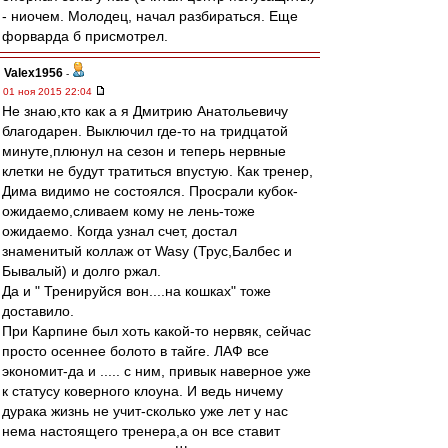
- ниочем. Молодец, начал разбираться. Еще
форварда б присмотрел.
Valex1956
-
01 ноя 2015 22:04
Не знаю,кто как а я Дмитрию Анатольевичу
благодарен. Выключил где-то на тридцатой
минуте,плюнул на сезон и теперь нервные
клетки не будут тратиться впустую. Как тренер,
Дима видимо не состоялся. Просрали кубок-
ожидаемо,сливаем кому не лень-тоже
ожидаемо. Когда узнал счет, достал
знаменитый коллаж от Wasy (Трус,Балбес и
Бывалый) и долго ржал.
Да и " Тренируйся вон....на кошках" тоже
доставило.
При Карпине был хоть какой-то нервяк, сейчас
просто осеннее болото в тайге. ЛАФ все
экономит-да и ..... с ним, привык наверное уже
к статусу коверного клоуна. И ведь ничему
дурака жизнь не учит-сколько уже лет у нас
нема настоящего тренера,а он все ставит