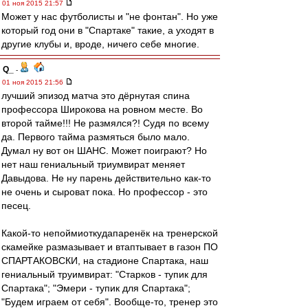
01 ноя 2015 21:57
Может у нас футболисты и "не фонтан". Но уже
который год они в "Спартаке" такие, а уходят в
другие клубы и, вроде, ничего себе многие.
Q_
-
01 ноя 2015 21:56
лучший эпизод матча это дёрнутая спина
профессора Широкова на ровном месте. Во
второй тайме!!! Не размялся?! Судя по всему
да. Первого тайма размяться было мало.
Думал ну вот он ШАНС. Может поиграют? Но
нет наш гениальный триумвират меняет
Давыдова. Не ну парень действительно как-то
не очень и сыроват пока. Но профессор - это
песец.
Какой-то непоймиоткудапаренёк на тренерской
скамейке размазывает и втаптывает в газон ПО
СПАРТАКОВСКИ, на стадионе Спартака, наш
гениальный труимвират: "Старков - тупик для
Спартака"; "Эмери - тупик для Спартака";
"Будем играем от себя". Вообще-то, тренер это