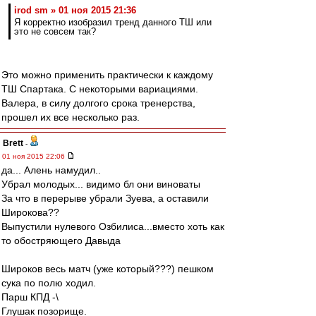
irod sm » 01 ноя 2015 21:36
Я корректно изобразил тренд данного ТШ или
это не совсем так?
Это можно применить практически к каждому
ТШ Спартака. С некоторыми вариациями.
Валера, в силу долгого срока тренерства,
прошел их все несколько раз.
Brett
-
01 ноя 2015 22:06
да... Алень намудил..
Убрал молодых... видимо бл они виноваты
За что в перерыве убрали Зуева, а оставили
Широкова??
Выпустили нулевого Озбилиса...вместо хоть как
то обостряющего Давыда
Широков весь матч (уже который???) пешком
сука по полю ходил.
Парш КПД -\
Глушак позорище.