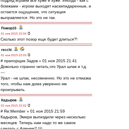
подряд играем все хуже и хуже. Иногда - как с
бомжами - игроки выходят наскипидаренные, и
остается ощущение, что ситуация
выправляется. Но это не так.
Помор10
-
01 ноя 2015 22:04
Сколько этот позор еще будет длиться?!
recchi
-
01 ноя 2015 22:03
# прапорщик 3адoв » 01 ноя 2015 21:41
Довольно странно читать,что Урал шлак и т.д.
---
Урал - не шлак, несомненно. Но это не отмазка
того, чтобы нам дома уверенно им
проигрывать.
Кадыров
-
01 ноя 2015 22:02
# Re:Member » 01 ноя 2015 21:59
Кадыров, Эмери выпиздили через несколько
месяцев. Теперь нам надо то же самое
сделать с Аленем? )))