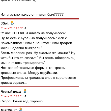
Изначально нахер он нужен был?????
JGolt
-
01 ноя 2015 22:02
"У нас СЕГОДНЯ ничего не получилось".
Ну то есть с Кубанью получилось? Или с
Локомотивом? Или с Зенитом? Или трофей
какой недавно выиграли?
Блять миллион раз. Ну сколько же можно? Ну
хоть бы кто-то сказал: "Мы опять обосрались,
мы не готовы тренировать".
Нет, все обтекаемые формы, контракты,
красивые слова. Между струйками.
Профессионалы красивых слов в королевстве
кривых зеркал...
Черный плащ
-
01 ноя 2015 22:01
Скоро Новый год, хорошо!
MurrMjaurr
-