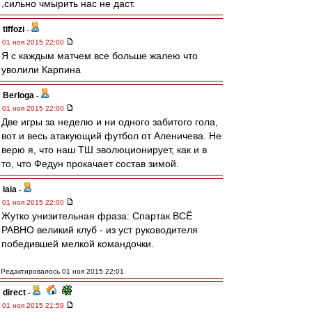
,сильно чмырить нас не даст.
tiffozi
-
01 ноя 2015 22:00
Я с каждым матчем все больше жалею что
уволили Карпина
Berloga
-
01 ноя 2015 22:00
Две игры за неделю и ни одного забитого гола,
вот и весь атакующий футбол от Аленичева. Не
верю я, что наш ТШ эволюционирует, как и в
то, что Федун прокачает состав зимой.
iaia
-
01 ноя 2015 22:00
Жутко унизительная фраза: Спартак ВСЁ
РАВНО великий клуб - из уст руководителя
победившей мелкой командочки.
Редактировалось 01 ноя 2015 22:01
direct
-
01 ноя 2015 21:59