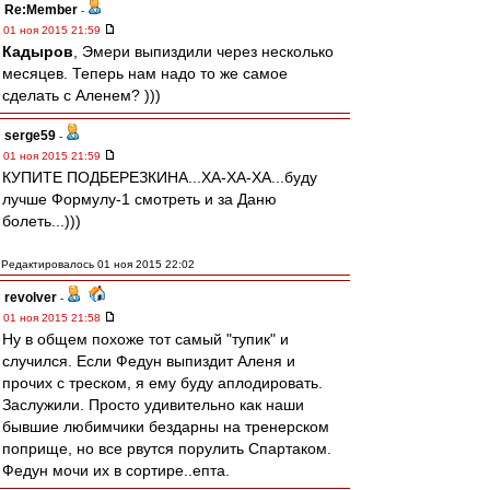
Re:Member
-
01 ноя 2015 21:59
Кадыров
, Эмери выпиздили через несколько
месяцев. Теперь нам надо то же самое
сделать с Аленем? )))
serge59
-
01 ноя 2015 21:59
КУПИТЕ ПОДБЕРЕЗКИНА...ХА-ХА-ХА...буду
лучше Формулу-1 смотреть и за Даню
болеть...)))
Редактировалось 01 ноя 2015 22:02
revolver
-
01 ноя 2015 21:58
Ну в общем похоже тот самый "тупик" и
случился. Если Федун выпиздит Аленя и
прочих с треском, я ему буду аплодировать.
Заслужили. Просто удивительно как наши
бывшие любимчики бездарны на тренерском
поприще, но все рвутся порулить Спартаком.
Федун мочи их в сортире..епта.