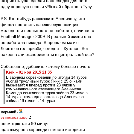
патриот клуба, сделай напоследок для него
одну хорошую вещь и у*бывай обратно в Тулу.
P.S. Кто-нибудь расскажите Аленичеву, что
фишка поставить на ключевую позицию
молодого и неопытного не работает, начиная с
Football Manager 2009. В реальной жизни она
не работала никогда. В прошлом матче
Леонтьев гол привёз, сегодня – Кутепов. Вот
нахрена эти эксперименты в центральной оси?
Собственно, добавить к этому больше нечего:
Kerk » 01 ноя 2015 21:35
В заочном соревновании по итогам 14 туров
убогий трусливый турок Якин с 25 очками
вырывается вперед против 23 очков у
комбинационного атакующего Аленичева.
Команда ссыкливого турка забила 23 мяча в
14 турах, команда спартаковца Аленичева
забила 19 голов в 14 турах.
кормчий
-
01 ноя 2015 22:00
посмотрю таки 90 минут
щас шмурнов хороводит вместо истерички