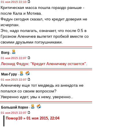
01 ноя 2015 22:10
Критическая масса пошла гораздо раньше -
после Кала и Мотива.
Федун сегодня сказал, что кредит доверия не
исчерпан.
Это, надо полагать, означает, что после 0:5 в
Грозном Аленичев вылетит пробкой вместе со
своими друзьями пэтэушниками.
Borg
-
01 ноя 2015 22:07
Леонид Федун: "Кредит Аленичеву остается"
.
Мак-Гуру
-
01 ноя 2015 22:07
Аленичеву еще тот медведь из анекдота не
попался со своим вопросом?
Уверенно идет, увы к нему, уверенно..
Большой Хорхе
-
01 ноя 2015 22:07
Помор10 » 01 ноя 2015, 22:04