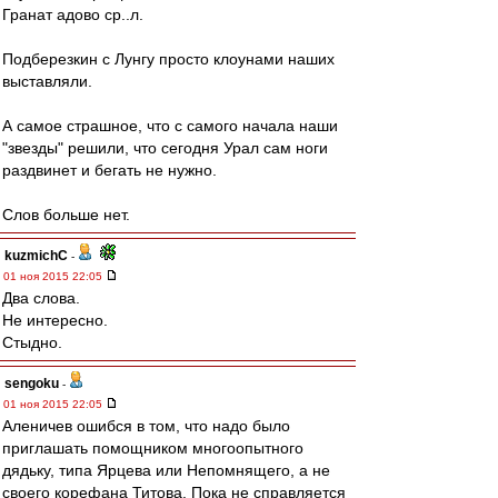
Гранат адово ср..л.
Подберезкин с Лунгу просто клоунами наших
выставляли.
А самое страшное, что с самого начала наши
"звезды" решили, что сегодня Урал сам ноги
раздвинет и бегать не нужно.
Слов больше нет.
kuzmichC
-
01 ноя 2015 22:05
Два слова.
Не интересно.
Стыдно.
sengoku
-
01 ноя 2015 22:05
Аленичев ошибся в том, что надо было
приглашать помощником многоопытного
дядьку, типа Ярцева или Непомнящего, а не
своего корефана Титова. Пока не справляется