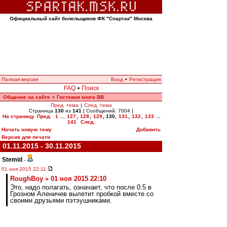
Официальный сайт болельщиков ФК "Спартак" Москва
Полная версия
Вход
•
Регистрация
FAQ
•
Поиск
Общение на сайте
Гостевая книга ВВ
»
Пред. тема
|
След. тема
Страница
130
из
141
[ Сообщений: 7004 ]
На страницу
Пред.
1
...
127
,
128
,
129
,
130
,
131
,
132
,
133
...
141
След.
Начать новую тему
Добавить
Версия для печати
01.11.2015 - 30.11.2015
Stemid
-
01 ноя 2015 22:11
RoughBoy » 01 ноя 2015 22:10
Это, надо полагать, означает, что после 0:5 в
Грозном Аленичев вылетит пробкой вместе со
своими друзьями пэтэушниками.