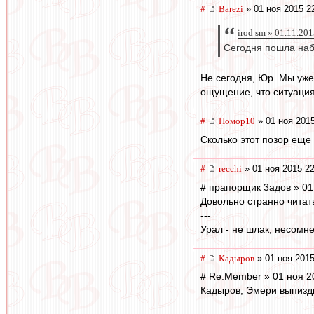
#
Barezi
» 01 ноя 2015 2
irod sm » 01.11.20
Сегодня пошла наб
Не сегодня, Юр. Мы уже 
ощущение, что ситуация
#
Помор10
» 01 ноя 2015
Сколько этот позор еще 
#
recchi
» 01 ноя 2015 22
# прапорщик 3адoв » 01
Довольно странно читать
---
Урал - не шлак, несомне
#
Кадыров
» 01 ноя 2015
# Re:Member » 01 ноя 2
Кадыров, Эмери выпизди