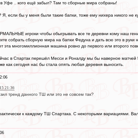
 в Уфе .. кого ещё забыл? Там то сборные мира собраны!
Я, если бы у меня были такие бапки, тоже ему нихера никого не к
РМАЛЬНЫЕ игроки чтобы обыгрывать все те деревни кому наш гени
те собрать сборную мира на бапки Федуна и дать всю это в руки не
ет эта многомиллионная машина ровно до первого или второго пово
ейчас в Спартак перешёл Месси и Роналду мы бы наверное матчей 5
кже как сегодня нас бы стала опять любая деревня выносить.
2:06
015 21:36
зил тренд данного ТШ или это не совсем так?
актически к каждому ТШ Спартака. С некоторыми вариациями. Вале
:06