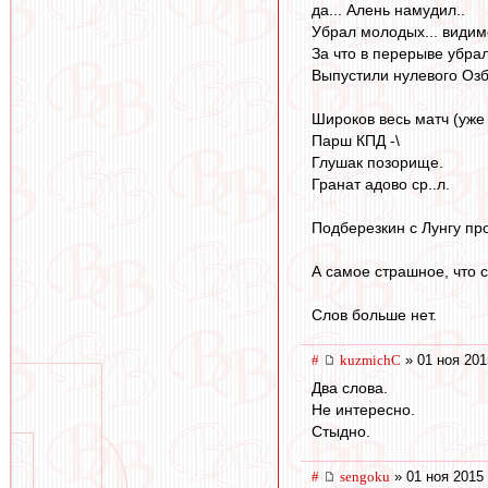
да... Алень намудил..
Убрал молодых... видим
За что в перерыве убра
Выпустили нулевого Озб
Широков весь матч (уже
Парш КПД -\
Глушак позорище.
Гранат адово ср..л.
Подберезкин с Лунгу пр
А самое страшное, что с
Слов больше нет.
#
kuzmichC
» 01 ноя 201
Два слова.
Не интересно.
Стыдно.
#
sengoku
» 01 ноя 2015 