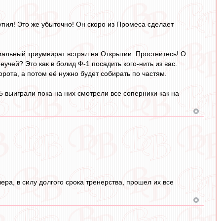
упил! Это же убыточно! Он скоро из Промеса сделает
альный триумвират встрял на Открытии. Простнитесь! О
учей? Это как в болид Ф-1 посадить кого-нить из вас.
рота, а потом её нужно будет собирать по частям.
 выиграли пока на них смотрели все соперники как на
ра, в силу долгого срока тренерства, прошел их все