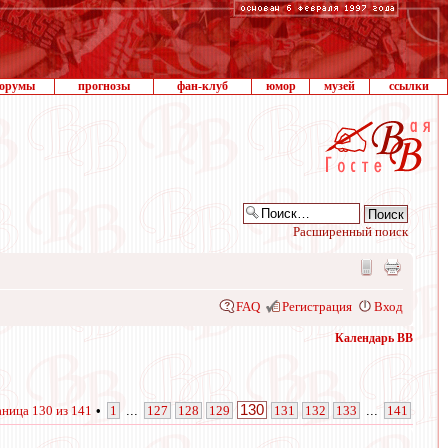
орумы
прогнозы
фан-клуб
юмор
музей
ссылки
Расширенный поиск
FAQ
Регистрация
Вход
Календарь ВВ
130
аница
130
из
141
•
1
...
127
128
129
131
132
133
...
141