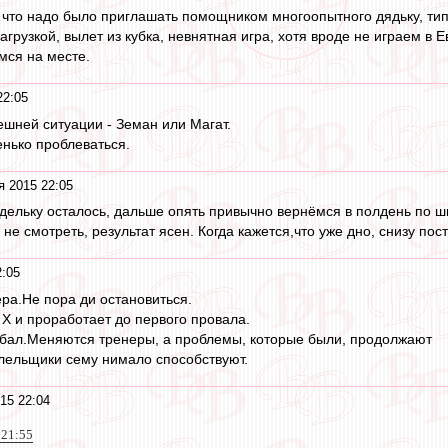
 что надо было приглашать помощником многоопытного дядьку, ти
агрузкой, вылет из кубка, невнятная игра, хотя вроде не играем в
мся на месте.
22:05
шней ситуации - Земан или Магат.
нько проблеваться.
я 2015 22:05
едельку осталось, дальше опять привычно вернёмся в полдень по ш
 смотреть, результат ясен. Когда кажется,что уже дно, снизу пост
2:05
ера.Не пора ди остановиться.
 Х и проработает до первого провала.
лбал.Меняются тренеры, а проблемы, которые были, продолжают
лельщики сему нимало способствуют.
15 22:04
 21:55