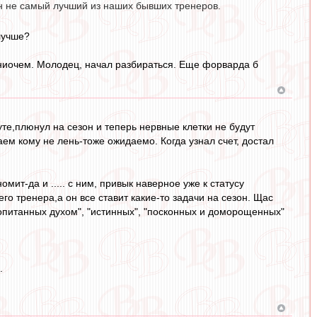
он не самый лучший из наших бывших тренеров.
лучше?
 ниочем. Молодец, начал разбираться. Еще форварда б
те,плюнул на сезон и теперь нервные клетки не будут
ем кому не лень-тоже ожидаемо. Когда узнал счет, достал
мит-да и ..... с ним, привык наверное уже к статусу
го тренера,а он все ставит какие-то задачи на сезон. Щас
пропитанных духом", "истинных", "посконных и доморощенных"
.