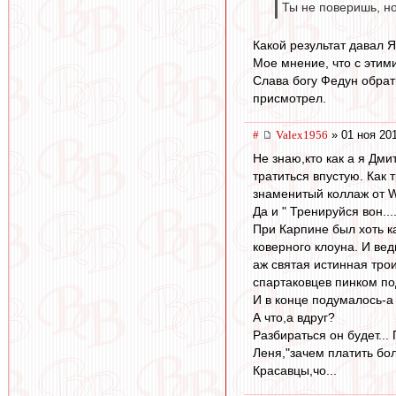
Ты не поверишь, но
Какой результат давал 
Мое мнение, что с этим
Слава богу Федун обрат
присмотрел.
#
Valex1956
» 01 ноя 20
Не знаю,кто как а я Дм
тратиться впустую. Как
знаменитый коллаж от W
Да и " Тренируйся вон..
При Карпине был хоть ка
коверного клоуна. И вед
аж святая истинная трои
спартаковцев пинком по
И в конце подумалось-а
А что,а вдруг?
Разбираться он будет..
Леня,"зачем платить бол
Красавцы,чо...