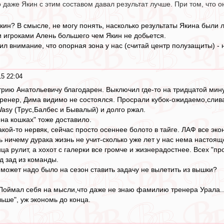
 даже Якин с этим составом давал результат лучше. При том, что 
Якин? В смысле, не могу понять, насколько результаты Якина были 
и игроками Алень большего чем Якин не добьется.
ил внимание, что опорная зона у нас (считай центр полузащиты) -
15 22:04
итрию Анатольевичу благодарен. Выключил где-то на тридцатой мину
 тренер, Дима видимо не состоялся. Просрали кубок-ожидаемо,слива
asy (Трус,Балбес и Бывалый) и долго ржал.
..на кошках" тоже доставило.
кой-то нервяк, сейчас просто осеннее болото в тайге. ЛАФ все эконо
ь ничему дурака жизнь не учит-сколько уже лет у нас нема настояще
ца рулит, а хохот с галерки все громче и жизнерадостнее. Всех "
д зад из команды.
 может надо было на сезон ставить задачу не вылетить из вышки?
. Поймал себя на мысли,что даже не знаю фамилию тренера Урала..
ьше", уж экономь до конца.