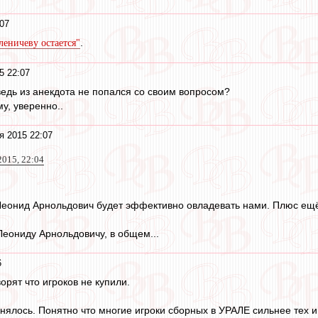
:07
.
еничеву остается"
5 22:07
едь из анекдота не попался со своим вопросом?
му, уверенно..
я 2015 22:07
2015, 22:04
 Леонид Арнольдович будет эффективно овладевать нами. Плюс ещё
Леониду Арнольдовичу, в общем...
6
ворят что игроков не купили.
лось. Понятно что многие игроки сборных в УРАЛЕ сильнее тех игр