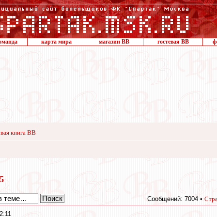
оманда
карта мира
магазин ВВ
гостевая ВВ
ф
вая книга ВВ
15
Сообщений: 7004 •
Стр
2:11