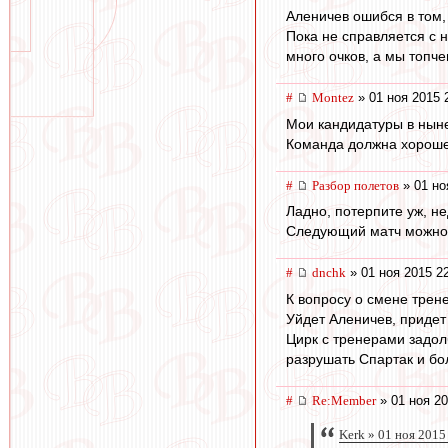
Аленичев ошибся в том,
Пока не справляется с н
много очков, а мы топче
#
Montez
» 01 ноя 2015 
Мои кандидатуры в ныне
Команда должна хороше
#
Разбор полетов
» 01 но
Ладно, потерпите уж, н
Следующий матч можно не
#
dnchk
» 01 ноя 2015 2
К вопросу о смене трен
Уйдет Аленичев, придет
Цирк с тренерами задо
разрушать Спартак и бо
#
Re:Member
» 01 ноя 20
Kerk » 01 ноя 2015