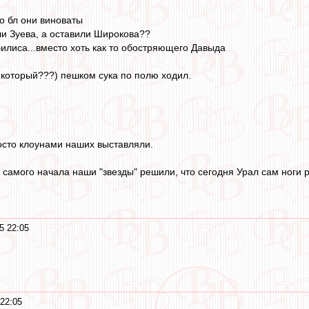
о бл они виноваты
ли Зуева, а оставили Широкова??
илиса...вместо хоть как то обостряющего Давыда
 который???) пешком сука по полю ходил.
осто клоунами наших выставляли.
 самого начала наши "звезды" решили, что сегодня Урал сам ноги р
5 22:05
22:05