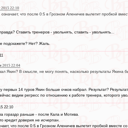
 2015 22:10
, означает, что после 0:5 в Грозном Аленичев вылетит пробкой вме
равда? Ставить тренеров - увольнять, ставить - увольнять...
не подскажете? Нет? Жаль.
11
я 2015 22:04
вал Якин? В смысле, не могу понять, насколько результаты Якина 
гу первых 14 туров Якин больше очков набрал. Результат? Результа
сейчас видим регресс по отношению к работе тренера, которого ув
15 22:10
а гораздо раньше - после Кала и Мотива.
то кредит доверия не исчерпан.
ачает, что после 0:5 в Грозном Аленичев вылетит пробкой вместе 