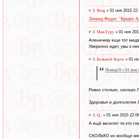
#
Borg
» 01 ноя 2015 22
Леонид Федун: "Кредит Ал
#
Мак-Гуру
» 01 ноя 201
Аленичеву еще тот медв
Уверенно идет, увы к не
#
Большой Хорхе
» 01 но
Помор10 » 01 ноя 
Ровно столько, сколько
Здоровья и долголетия 
#
Q_
» 01 ноя 2015 22:0
А ещё веселят те кто го
СКОЛЬКО их вообще меня