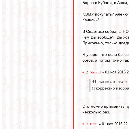
Барса в Кубани, в Анжи,
КОМУ покупать? Аленю? 
Квинси-2.
В Спартаке собраны НО
чём Вы вообще?! Вы хоти
Прикольно, только доед
Я уверен что если бы с
богов, а потом точно та
#
Stemid
» 01 ноя 2015 2
irod sm » 01 ноя 2
Я корректно изобра
Это можно применить пр
несколько раз.
#
Brett
» 01 ноя 2015 22