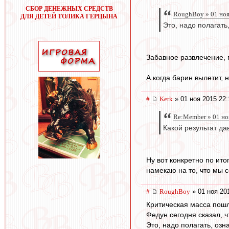
СБОР ДЕНЕЖНЫХ СРЕДСТВ
RoughBoy » 01 ноя
ДЛЯ ДЕТЕЙ ТОЛИКА ГЕРЦЫНА
Это, надо полагать
Забавное развлечение, п
А когда барин вылетит, 
#
Kerk
» 01 ноя 2015 22:
Re:Member » 01 но
Какой результат да
Ну вот конкретно по ито
намекаю на то, что мы 
#
RoughBoy
» 01 ноя 20
Критическая масса пошл
Федун сегодня сказал, ч
Это, надо полагать, озн