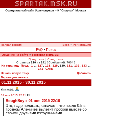
Официальный сайт болельщиков ФК "Спартак" Москва
Полная версия
Вход
•
Регистрация
FAQ
•
Поиск
Общение на сайте
Гостевая книга ВВ
»
Пред. тема
|
След. тема
Страница
130
из
141
[ Сообщений: 7004 ]
На страницу
Пред.
1
...
127
,
128
,
129
,
130
,
131
,
132
,
133
...
141
След.
Начать новую тему
Добавить
Версия для печати
01.11.2015 - 30.11.2015
Stemid
-
01 ноя 2015 22:11
RoughBoy » 01 ноя 2015 22:10
Это, надо полагать, означает, что после 0:5 в
Грозном Аленичев вылетит пробкой вместе со
своими друзьями пэтэушниками.