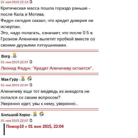
01 ноя 2015 22:10
Критическая масса пошла гораздо раньше -
после Кала и Мотива.
Федун сегодня сказал, что кредит доверия не
исчерпан.
Это, надо полагать, означает, что после 0:5 в
Грозном Аленичев вылетит пробкой вместе со
своими друзьями пэтэушниками.
Borg
-
01 ноя 2015 22:07
Леонид Федун: "Кредит Аленичеву остается"
.
Мак-Гуру
-
01 ноя 2015 22:07
Аленичеву еще тот медведь из анекдота не
попался со своим вопросом?
Уверенно идет, увы к нему, уверенно..
Большой Хорхе
-
01 ноя 2015 22:07
Помор10 » 01 ноя 2015, 22:04