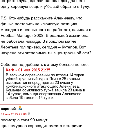
патриот клуба, сделай напоследок для него
одну хорошую вещь и у*бывай обратно в Тулу.
P.S. Кто-нибудь расскажите Аленичеву, что
фишка поставить на ключевую позицию
молодого и неопытного не работает, начиная с
Football Manager 2009. В реальной жизни она
не работала никогда. В прошлом матче
Леонтьев гол привёз, сегодня – Кутепов. Вот
нахрена эти эксперименты в центральной оси?
Собственно, добавить к этому больше нечего:
Kerk » 01 ноя 2015 21:35
В заочном соревновании по итогам 14 туров
убогий трусливый турок Якин с 25 очками
вырывается вперед против 23 очков у
комбинационного атакующего Аленичева.
Команда ссыкливого турка забила 23 мяча в
14 турах, команда спартаковца Аленичева
забила 19 голов в 14 турах.
кормчий
-
01 ноя 2015 22:00
посмотрю таки 90 минут
щас шмурнов хороводит вместо истерички