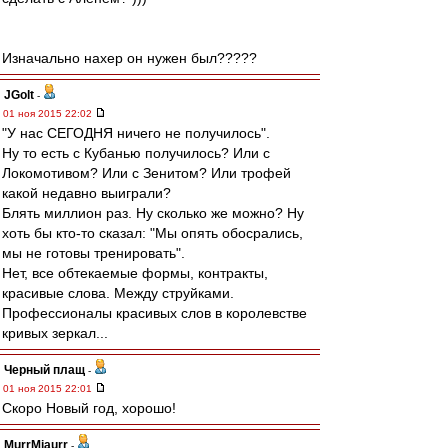
Изначально нахер он нужен был?????
JGolt
-
01 ноя 2015 22:02
"У нас СЕГОДНЯ ничего не получилось".
Ну то есть с Кубанью получилось? Или с
Локомотивом? Или с Зенитом? Или трофей
какой недавно выиграли?
Блять миллион раз. Ну сколько же можно? Ну
хоть бы кто-то сказал: "Мы опять обосрались,
мы не готовы тренировать".
Нет, все обтекаемые формы, контракты,
красивые слова. Между струйками.
Профессионалы красивых слов в королевстве
кривых зеркал...
Черный плащ
-
01 ноя 2015 22:01
Скоро Новый год, хорошо!
MurrMjaurr
-