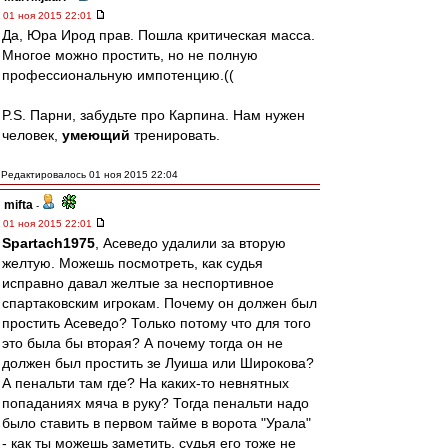
01 ноя 2015 22:01
Да, Юра Ирод прав. Пошла критическая масса.
Многое можно простить, но не полную
профессиональную импотенцию.((
P.S. Парни, забудьте про Карпина. Нам нужен
человек,
умеющий
тренировать.
Редактировалось 01 ноя 2015 22:04
mifta
-
01 ноя 2015 22:01
Spartach1975
, Асеведо удалили за вторую
желтую. Можешь посмотреть, как судья
исправно давал желтые за неспортивное
спартаковским игрокам. Почему он должен был
простить Асеведо? Только потому что для того
это была бы вторая? А почему тогда он не
должен был простить зе Луиша или Широкова?
А пенальти там где? На каких-то невнятных
попаданиях мяча в руку? Тогда пенальти надо
было ставить в первом тайме в ворота "Урала"
- как ты можешь заметить, судья его тоже не