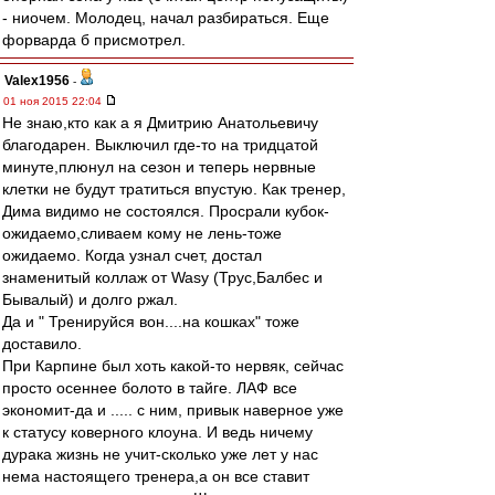
- ниочем. Молодец, начал разбираться. Еще
форварда б присмотрел.
Valex1956
-
01 ноя 2015 22:04
Не знаю,кто как а я Дмитрию Анатольевичу
благодарен. Выключил где-то на тридцатой
минуте,плюнул на сезон и теперь нервные
клетки не будут тратиться впустую. Как тренер,
Дима видимо не состоялся. Просрали кубок-
ожидаемо,сливаем кому не лень-тоже
ожидаемо. Когда узнал счет, достал
знаменитый коллаж от Wasy (Трус,Балбес и
Бывалый) и долго ржал.
Да и " Тренируйся вон....на кошках" тоже
доставило.
При Карпине был хоть какой-то нервяк, сейчас
просто осеннее болото в тайге. ЛАФ все
экономит-да и ..... с ним, привык наверное уже
к статусу коверного клоуна. И ведь ничему
дурака жизнь не учит-сколько уже лет у нас
нема настоящего тренера,а он все ставит