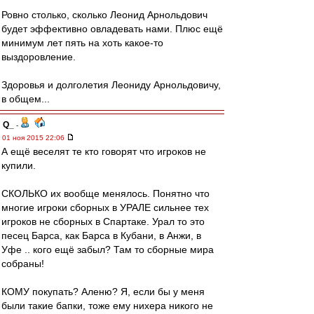
Ровно столько, сколько Леонид Арнольдович
будет эффективно овладевать нами. Плюс ещё
минимум лет пять на хоть какое-то
выздоровление.
Здоровья и долголетия Леониду Арнольдовичу,
в общем...
Q_
-
01 ноя 2015 22:06
А ещё веселят те кто говорят что игроков не
купили.
СКОЛЬКО их вообще менялось. Понятно что
многие игроки сборных в УРАЛЕ сильнее тех
игроков не сборных в Спартаке. Урал то это
песец Барса, как Барса в Кубани, в Анжи, в
Уфе .. кого ещё забыл? Там то сборные мира
собраны!
КОМУ покупать? Аленю? Я, если бы у меня
были такие бапки, тоже ему нихера никого не