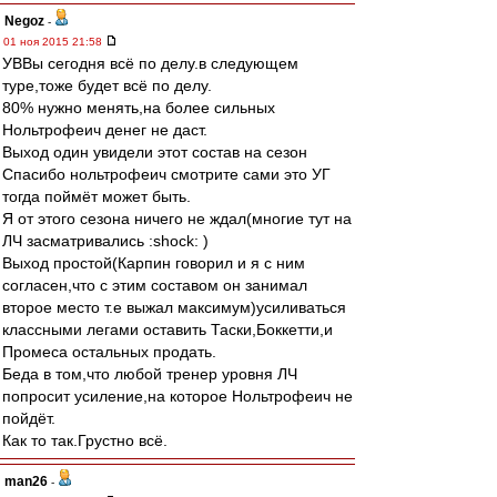
Negoz
-
01 ноя 2015 21:58
УВВы сегодня всё по делу.в следующем
туре,тоже будет всё по делу.
80% нужно менять,на более сильных
Нольтрофеич денег не даст.
Выход один увидели этот состав на сезон
Спасибо нольтрофеич смотрите сами это УГ
тогда поймёт может быть.
Я от этого сезона ничего не ждал(многие тут на
ЛЧ засматривались :shock: )
Выход простой(Карпин говорил и я с ним
согласен,что с этим составом он занимал
второе место т.е выжал максимум)усиливаться
классными легами оставить Таски,Боккетти,и
Промеса остальных продать.
Беда в том,что любой тренер уровня ЛЧ
попросит усиление,на которое Нольтрофеич не
пойдёт.
Как то так.Грустно всё.
man26
-