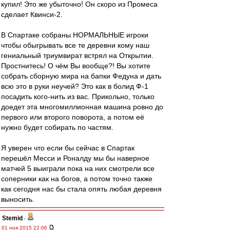
купил! Это же убыточно! Он скоро из Промеса
сделает Квинси-2.
В Спартаке собраны НОРМАЛЬНЫЕ игроки
чтобы обыгрывать все те деревни кому наш
гениальный триумвират встрял на Открытии.
Простнитесь! О чём Вы вообще?! Вы хотите
собрать сборную мира на бапки Федуна и дать
всю это в руки неучей? Это как в болид Ф-1
посадить кого-нить из вас. Прикольно, только
доедет эта многомиллионная машина ровно до
первого или второго поворота, а потом её
нужно будет собирать по частям.
Я уверен что если бы сейчас в Спартак
перешёл Месси и Роналду мы бы наверное
матчей 5 выиграли пока на них смотрели все
соперники как на богов, а потом точно также
как сегодня нас бы стала опять любая деревня
выносить.
Stemid
-
01 ноя 2015 22:06