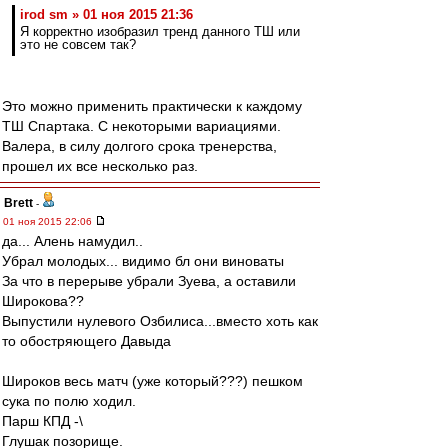
irod sm » 01 ноя 2015 21:36
Я корректно изобразил тренд данного ТШ или
это не совсем так?
Это можно применить практически к каждому
ТШ Спартака. С некоторыми вариациями.
Валера, в силу долгого срока тренерства,
прошел их все несколько раз.
Brett
-
01 ноя 2015 22:06
да... Алень намудил..
Убрал молодых... видимо бл они виноваты
За что в перерыве убрали Зуева, а оставили
Широкова??
Выпустили нулевого Озбилиса...вместо хоть как
то обостряющего Давыда
Широков весь матч (уже который???) пешком
сука по полю ходил.
Парш КПД -\
Глушак позорище.