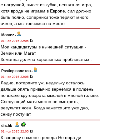
с нагрузкой, вылет из кубка, невнятная игра,
хотя вроде не играем в Европе, сил должно
быть полно, соперники тоже теряют много
очков, а мы топчемся на месте.
Montez
-
01 ноя 2015 22:05
Мои кандидатуры в нынешней ситуации -
Земан или Магат.
Команда должна хорошенько проблеваться.
Разбор полетов
-
01 ноя 2015 22:05
Ладно, потерпите уж, недельку осталось,
дальше опять привычно вернёмся в полдень
по шкале круговорота мыслей в мясной голове.
Следующий матч можно не смотреть,
результат ясен. Когда кажется,что уже дно,
снизу постучат.
dnchk
-
01 ноя 2015 22:05
К вопросу о смене тренера.Не пора ди