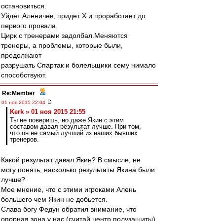
остановиться.
Уйдет Аленичев, придет Х и проработает до
первого провала.
Цирк с тренерами задолбал.Меняются
тренеры, а проблемы, которые были,
продолжают
разрушать Спартак и болельщики сему нимало
способствуют.
Re:Member
-
01 ноя 2015 22:04
Kerk » 01 ноя 2015 21:55
Ты не поверишь, но даже Якин с этим
составом давал результат лучше. При том,
что он не самый лучший из наших бывших
тренеров.
Какой результат давал Якин? В смысле, не
могу понять, насколько результаты Якина были
лучше?
Мое мнение, что с этими игроками Алень
большего чем Якин не добьется.
Слава богу Федун обратил внимание, что
опорная зона у нас (считай центр полузащиты)