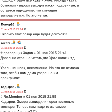
подряд играем все хуже и хуже. Иногда - как с
бомжами - игроки выходят наскипидаренные, и
остается ощущение, что ситуация
выправляется. Но это не так.
Помор10
-
01 ноя 2015 22:04
Сколько этот позор еще будет длиться?!
recchi
-
01 ноя 2015 22:03
# прапорщик 3адoв » 01 ноя 2015 21:41
Довольно странно читать,что Урал шлак и т.д.
---
Урал - не шлак, несомненно. Но это не отмазка
того, чтобы нам дома уверенно им
проигрывать.
Кадыров
-
01 ноя 2015 22:02
# Re:Member » 01 ноя 2015 21:59
Кадыров, Эмери выпиздили через несколько
месяцев. Теперь нам надо то же самое
сделать с Аленем? )))