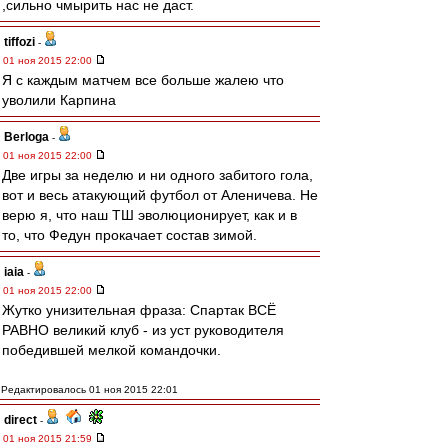
,сильно чмырить нас не даст.
tiffozi
-
01 ноя 2015 22:00
Я с каждым матчем все больше жалею что
уволили Карпина
Berloga
-
01 ноя 2015 22:00
Две игры за неделю и ни одного забитого гола,
вот и весь атакующий футбол от Аленичева. Не
верю я, что наш ТШ эволюционирует, как и в
то, что Федун прокачает состав зимой.
iaia
-
01 ноя 2015 22:00
Жутко унизительная фраза: Спартак ВСЁ
РАВНО великий клуб - из уст руководителя
победившей мелкой командочки.
Редактировалось 01 ноя 2015 22:01
direct
-
01 ноя 2015 21:59