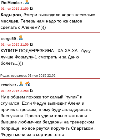
Re:Member
-
01 ноя 2015 21:59
Кадыров
, Эмери выпиздили через несколько
месяцев. Теперь нам надо то же самое
сделать с Аленем? )))
serge59
-
01 ноя 2015 21:59
КУПИТЕ ПОДБЕРЕЗКИНА...ХА-ХА-ХА...буду
лучше Формулу-1 смотреть и за Даню
болеть...)))
Редактировалось 01 ноя 2015 22:02
revolver
-
01 ноя 2015 21:58
Ну в общем похоже тот самый "тупик" и
случился. Если Федун выпиздит Аленя и
прочих с треском, я ему буду аплодировать.
Заслужили. Просто удивительно как наши
бывшие любимчики бездарны на тренерском
поприще, но все рвутся порулить Спартаком.
Федун мочи их в сортире..епта.