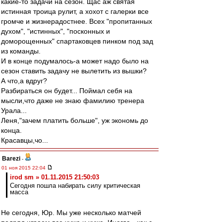
какие-то задачи на сезон. Щас аж святая
истинная троица рулит, а хохот с галерки все
громче и жизнерадостнее. Всех "пропитанных
духом", "истинных", "посконных и
доморощенных" спартаковцев пинком под зад
из команды.
И в конце подумалось-а может надо было на
сезон ставить задачу не вылетить из вышки?
А что,а вдруг?
Разбираться он будет... Поймал себя на
мысли,что даже не знаю фамилию тренера
Урала...
Леня,"зачем платить больше", уж экономь до
конца.
Красавцы,чо...
Barezi
-
01 ноя 2015 22:04
irod sm » 01.11.2015 21:50:03
Сегодня пошла набирать силу критическая
масса
Не сегодня, Юр. Мы уже несколько матчей