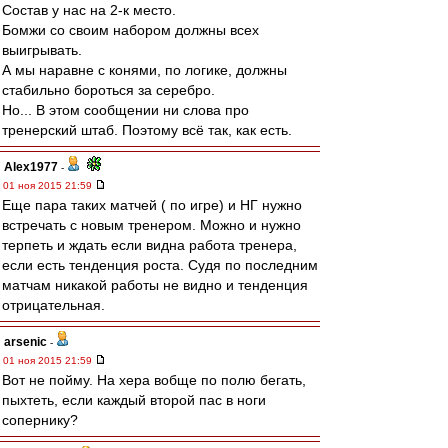
Состав у нас на 2-к место.
Бомжи со своим набором должны всех
выигрывать.
А мы наравне с конями, по логике, должны
стабильно бороться за серебро.
Но... В этом сообщении ни слова про
тренерский штаб. Поэтому всё так, как есть.
Alex1977
-
01 ноя 2015 21:59
Еще пара таких матчей ( по игре) и НГ нужно
встречать с новым тренером. Можно и нужно
терпеть и ждать если видна работа тренера,
если есть тенденция роста. Судя по последним
матчам никакой работы не видно и тенденция
отрицательная.
arsenic
-
01 ноя 2015 21:59
Вот не пойму. На хера вобще по полю бегать,
пыхтеть, если каждый второй пас в ноги
сопернику?