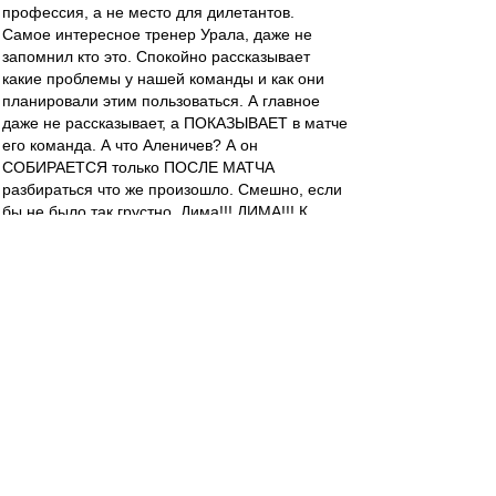
профессия, а не место для дилетантов.
Самое интересное тренер Урала, даже не
запомнил кто это. Спокойно рассказывает
какие проблемы у нашей команды и как они
планировали этим пользоваться. А главное
даже не рассказывает, а ПОКАЗЫВАЕТ в матче
его команда. А что Аленичев? А он
СОБИРАЕТСЯ только ПОСЛЕ МАТЧА
разбираться что же произошло. Смешно, если
бы не было так грустно. Дима!!! ДИМА!!! К
матчам готовиться нужно ДО МАТЧА, стобу
потом ПОСЛЕ матча не приходилось
разбираться. Клоунизм какой-то и дилетантизм
и ДАЖЕ НЕ СТЕСНЯЮТСЯ :(((((((
Очень жаль что даже наши ветераны этого не
понимают. Обесценивают как-то профессию.
Так бездарно готовиться к играм могут тока
наши проффи.
Скажите за счёт чего мы собирались
выигрывать? Я честно в этом сезоне Урал не