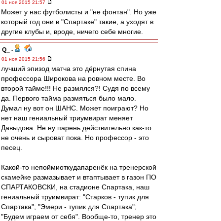
01 ноя 2015 21:57
Может у нас футболисты и "не фонтан". Но уже
который год они в "Спартаке" такие, а уходят в
другие клубы и, вроде, ничего себе многие.
Q_
-
01 ноя 2015 21:56
лучший эпизод матча это дёрнутая спина
профессора Широкова на ровном месте. Во
второй тайме!!! Не размялся?! Судя по всему
да. Первого тайма размяться было мало.
Думал ну вот он ШАНС. Может поиграют? Но
нет наш гениальный триумвират меняет
Давыдова. Не ну парень действительно как-то
не очень и сыроват пока. Но профессор - это
песец.
Какой-то непоймиоткудапаренёк на тренерской
скамейке размазывает и втаптывает в газон ПО
СПАРТАКОВСКИ, на стадионе Спартака, наш
гениальный труимвират: "Старков - тупик для
Спартака"; "Эмери - тупик для Спартака";
"Будем играем от себя". Вообще-то, тренер это