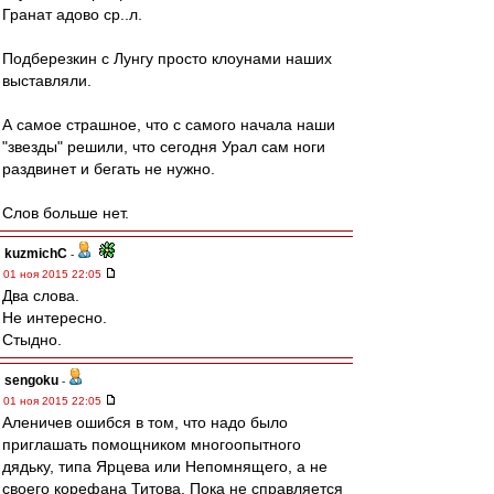
Гранат адово ср..л.
Подберезкин с Лунгу просто клоунами наших
выставляли.
А самое страшное, что с самого начала наши
"звезды" решили, что сегодня Урал сам ноги
раздвинет и бегать не нужно.
Слов больше нет.
kuzmichC
-
01 ноя 2015 22:05
Два слова.
Не интересно.
Стыдно.
sengoku
-
01 ноя 2015 22:05
Аленичев ошибся в том, что надо было
приглашать помощником многоопытного
дядьку, типа Ярцева или Непомнящего, а не
своего корефана Титова. Пока не справляется