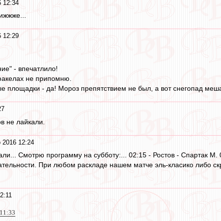
 12:34
ижжже...
 12:29
ие" - впечатлило!
факелах не припомню.
ые площадки - да! Мороз препятствием не был, а вот снегопад меш
27
в не лайкали.
 2016 12:24
и... Смотрю программу на субботу:... 02:15 - Ростов - Спартак М. 
тельности. При любом раскладе нашем матче эль-класико либо скр
2:11
 11:33