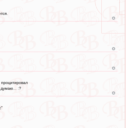
тся.
е процитировал
думаю... :?
с"