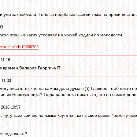
ки уже заклеймили. Тебе за подобные ссылки тоже на орехи достане
33
ол игры - в каких условиях на хоккей ходили по молодости...
/prot.php?id=19660203
 11:16
я времен Валерия Георгича П.
 11:03
могу писать то, что на самом деле думаю ))) Главное, чтоб никто н
ния из Новокузнецка? Тогда рано пока писать то, что на самом деле 
 2016 10:57
... ну, у всех сейчас на языке крутятся, как в свое время "бокс-ту-бок
Не подкачают?