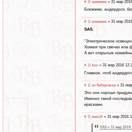
#
mmmmm
» 31 мар 2016
Ближжже, андердоги, бл
#
mmmmm
» 31 мар 2016
SAS
,
"Электрическое освещен
Хоккея при свечах ила 
А вот открытые хоккейн
#
knn
» 31 мар 2016 12:
Главное, чтоб андердого
#
из Хабаровска
» 31 мар
Это они хорошо придумал
Именно такой последова
красками.
#
man26
» 31 мар 2016 1
SAS » 31 мар 2016