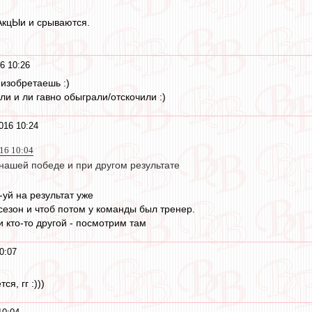
- АкцЫи и срываются.
6 10:26
 изобретаешь :)
ли и ли гавно обыграли/отскочили :)
016 10:24
016 10:04
нашей победе и при другом результате
-уй на результат уже
сезон и чтоб потом у команды был тренер.
 кто-то другой - посмотрим там
0:07
я, гг :)))