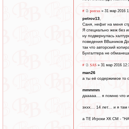
#
porcus
» 31 мар 2016 1
petrov13
,
Саня, нефиг на меня ст
Я специально жеж без и
ну подвернулась халтурк
поведения ВВшников До 
так что авторский копира
Бухгалтера не обманеш
#
SAS
» 31 мар 2016 12:
man26
а ты её содержимое то о
mmmmm
дааааа.... я помню что и
эххх.... 14 лет.... и я там 
а ТЕ Игроки ХК СМ - "НАВС