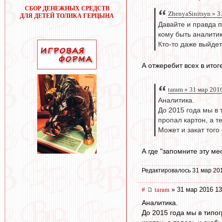
СБОР ДЕНЕЖНЫХ СРЕДСТВ
ZhenyaSinitsyn » 3
ДЛЯ ДЕТЕЙ ТОЛИКА ГЕРЦЫНА
Давайте и правда 
кому быть аналитик
Кто-то даже выйдет
А отжеребит всех в итог
taram » 31 мар 201
Аналитика.
До 2015 года мы в 
пропал картон, а т
Может и закат того
А где "запомните эту месс
Редактировалось 31 мар 20
#
taram
» 31 мар 2016 13
Аналитика.
До 2015 года мы в типо