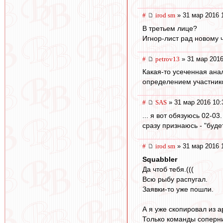
#
irod sm
» 31 мар 2016 
В третьем лице?
Игнор-лист рад новому 
#
petrov13
» 31 мар 2016
Какая-то усеченная анал
определением участник
#
SAS
» 31 мар 2016 10:
... я вот обязуюсь 02-0
сразу признаюсь - "будет
#
irod sm
» 31 мар 2016 
Squabbler
Да чтоб тебя.(((
Всю рыбу распугал.
Заявки-то уже пошли.
А я уже скопировал из 
Только команды соперни