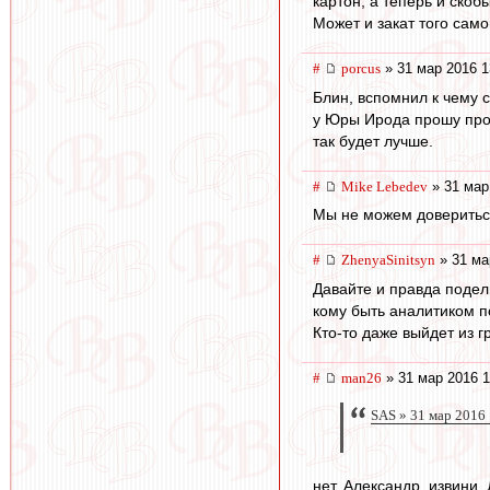
картон, а теперь и скобы
Может и закат того само
#
porcus
» 31 мар 2016 1
Блин, вспомнил к чему 
у Юры Ирода прошу прощ
так будет лучше.
#
Mike Lebedev
» 31 мар
Мы не можем доверитьс
#
ZhenyaSinitsyn
» 31 ма
Давайте и правда подел
кому быть аналитиком по
Кто-то даже выйдет из г
#
man26
» 31 мар 2016 1
SAS » 31 мар 2016
нет, Александр, извини