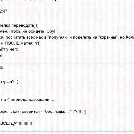
2:47
релки переводить)))
мён, чтобы не обидеть Юру!
а, посчитать всех нас в "попугаях" и поделить на "корзины", но К
и ПОСЛЕ матча, гг))
йт у него.
ь!
35
ткрыл? -)
 на 4 периода разбивали....
был.... как говорится - "бес .изды.... " ??!!! :-)
ЕГДА" !!!!!!!!!!!