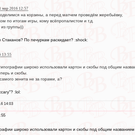
1 мар 2016 12:57
поделимся на корзины, а перед матчем проведём жеребьёвку,
ом по итогам игры, кому всёпропалистом и т.д.
 из группы))
е Стаканов? По печуркам раскидает? :shock:
6 13:55
типографии широко использовали картон и скобы под общим названи
еперь и скобы.
 самого зенита не за горами, а?
агу"? :lol:
16 14:03
:55
графии широко использовали картон и скобы под общим названием "б