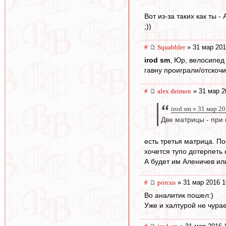
Вот из-за таких как ты 
;))
#
Squabbler
» 31 мар 201
irod sm
, Юр, велосипед
гавну проиграли/отскочи
#
alex deimon
» 31 мар 2
irod sm » 31 мар 2
Две матрицы - при 
есть третья матрица. По
хочется тупо дотерпеть 
А будет им Аленичев или
#
porcus
» 31 мар 2016 1
Во аналитик пошел:)
Уже и халтурой не чураетс