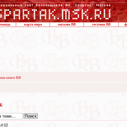
оманда
карта мира
магазин ВВ
гостевая ВВ
ф
вая книга ВВ
16
14:02