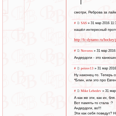
смотри, Реброва за лай
#
SAS
» 31 мар 2016 11:
нашёл интересный проток
http://fc-dynamo.ru/hockey
#
Novoros
» 31 мар 2016
Андердоги - это канюшн
#
petrov13
» 31 мар 2016
Ну наконец-то. Теперь с
*Блин, или это про Евге
#
Mike Lebedev
» 31 мар
А как же эти, как их, бля
Вот память-то стала :?
Андердоги, во!!!
Эти как себя поведут? 