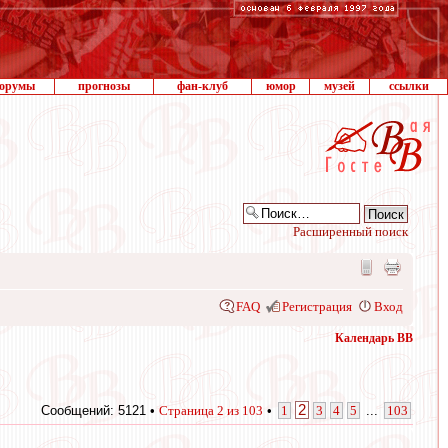
орумы
прогнозы
фан-клуб
юмор
музей
ссылки
Расширенный поиск
FAQ
Регистрация
Вход
Календарь ВВ
2
Сообщений: 5121 •
Страница
2
из
103
•
1
3
4
5
...
103