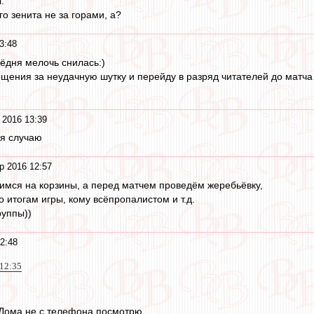
.
го зенита не за горами, а?
3:48
сёдня мелочь снилась:)
ения за неудачную шутку и перейду в разряд читателей до матча 
 2016 13:39
я случаю
р 2016 12:57
имся на корзины, а перед матчем проведём жеребьёвку,
 итогам игры, кому всёпропалистом и т.д.
руппы))
2:48
 12:35
. Дома не с телефона посмотрю.