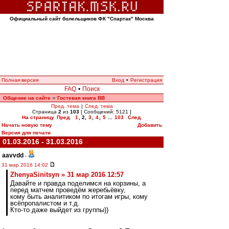
Официальный сайт болельщиков ФК "Спартак" Москва
Полная версия
Вход
•
Регистрация
FAQ
•
Поиск
Общение на сайте
Гостевая книга ВВ
»
Пред. тема
|
След. тема
Страница
2
из
103
[ Сообщений: 5121 ]
На страницу
Пред.
1
,
2
,
3
,
4
,
5
...
103
След.
Начать новую тему
Добавить
Версия для печати
01.03.2016 - 31.03.2016
aavvdd
-
31 мар 2016 14:02
ZhenyaSinitsyn » 31 мар 2016 12:57
Давайте и правда поделимся на корзины, а
перед матчем проведём жеребьёвку,
кому быть аналитиком по итогам игры, кому
всёпропалистом и т.д.
Кто-то даже выйдет из группы))