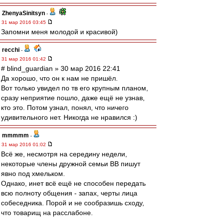
ZhenyaSinitsyn
-
31 мар 2016 03:45
Запомни меня молодой и красивой)
recchi
-
31 мар 2016 01:42
# blind_guardian » 30 мар 2016 22:41
Да хорошо, что он к нам не пришёл.
Вот только увидел по тв его крупным планом,
сразу неприятие пошло, даже ещё не узнав,
кто это. Потом узнал, понял, что ничего
удивительного нет. Никогда не нравился :)
mmmmm
-
31 мар 2016 01:02
Всё же, несмотря на середину недели,
некоторые члены дружной семьи ВВ пишут
явно под хмельком.
Однако, инет всё ещё не способен передать
всю полноту общения - запах, черты лица
собеседника. Порой и не сообразишь сходу,
что товарищ на расслабоне.