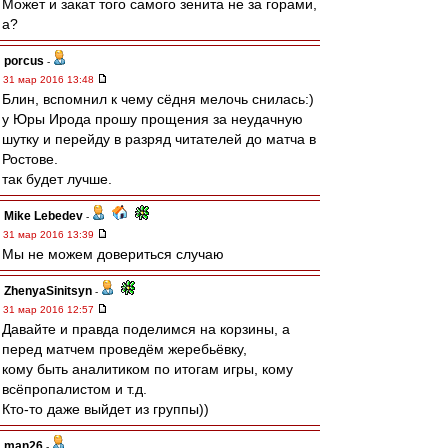
Может и закат того самого зенита не за горами,
а?
porcus
-
31 мар 2016 13:48
Блин, вспомнил к чему сёдня мелочь снилась:)
у Юры Ирода прошу прощения за неудачную
шутку и перейду в разряд читателей до матча в
Ростове.
так будет лучше.
Mike Lebedev
-
31 мар 2016 13:39
Мы не можем довериться случаю
ZhenyaSinitsyn
-
31 мар 2016 12:57
Давайте и правда поделимся на корзины, а
перед матчем проведём жеребьёвку,
кому быть аналитиком по итогам игры, кому
всёпропалистом и т.д.
Кто-то даже выйдет из группы))
man26
-