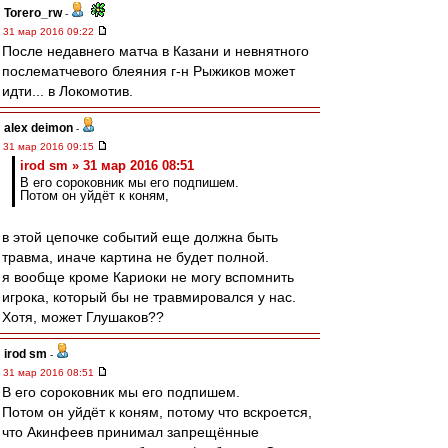
Torero_rw
-
31 мар 2016 09:22
После недавнего матча в Казани и невнятного
послематчевого блеяния г-н Рыжиков может
идти... в Локомотив.
alex deimon
-
31 мар 2016 09:15
irod sm » 31 мар 2016 08:51
В его сороковник мы его подпишем.
Потом он уйдёт к коням,
в этой цепочке событий еще должна быть
травма, иначе картина не будет полной.
я вообще кроме Кариоки не могу вспомнить
игрока, который бы не травмировался у нас.
Хотя, может Глушаков??
irod sm
-
31 мар 2016 08:51
В его сороковник мы его подпишем.
Потом он уйдёт к коням, потому что вскроется,
что Акинфеев принимал запрещённые