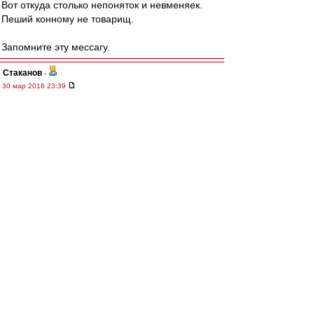
Вот откуда столько непоняток и невменяек.
Пеший конному не товарищ.
Запомните эту мессагу.
Cтаканов
-
30 мар 2016 23:39
какая то несвязная хуйня
Den_777
-
30 мар 2016 23:21
Господа, я, конечно, Америку не открою, но вы
только представьте - насколько же
корумпирован российский футбол на
юношеском уровне,
если за 12 лет в такой стране, как Россия, не
нашлось ни одного защитника сильнее
Игнашевича и Березуцких.
А ведь они далеко не звезды европейского
футбола и даже близко никогда ими не были.
Добротные, но не более. Уровень
середняков(сейчас уже аутсайдеров) АПЛ.