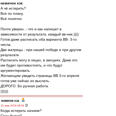
новичок хзк
А чё истерить?
Всё по плану.
Всё понятно.
Почти уверен, - что и как напишет в
зависимости от результата, каждый вв-ник.))))
Готов даже расписать оба варианта ВВ- 3-го
числа.
Две матрицы - при нашей победе и при другом
результате.
Расписать могу в лицах, в эмоциях. Даже кто
им будет противостоять, и что будут
аргументировать.
Желающим увидеть страницы ВВ 3-го апреля
готов уже сейчас их выслать .
ДОРОГО. Бо ручная работа.
))))))
новичок хзк
-
31 мар 2016 09:54
Когда истерить начнем?
Срач будет?