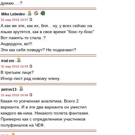
думаю... :?
Mike Lebedev
-
31 мар 2016 10:57
А как же эти, как их, бля... ну, у всех сейчас на
языке крутятся, как в свое время "бокс-ту-бокс"
Вот память-то стала :?
Андердоги, во!!!
Эти как себя поведут? Не подкачают?
irod sm
-
31 мар 2016 10:55
В третьем лице?
Игнор-лист рад новому члену.
petrov13
-
31 мар 2016 10:48
Какая-то усеченная аналитика. Всего 2
варианта. И в эти два варианта он уместил
каждого вв-ника. Никакого полета фантазии.
Примерно как с определением участников
полуфиналов на ЧЕФ.