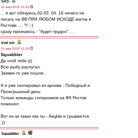
SAS
-
31 мар 2016 10:33
... я вот обязуюсь 02-03. 04. 16 ничего не
писать на ВВ ПРИ ЛЮБОМ ИСХОДЕ матча в
Ростове .... ?! :-)
сразу признаюсь - "будет трудно" ...
irod sm
-
31 мар 2016 10:29
Squabbler
Да чтоб тебя.(((
Всю рыбу распугал.
Заявки-то уже пошли.
А я уже скопировал из архива - Победный и
Проигрышный день.
Только команды соперников на ФК Ростов
поменял.
Вот из-за таких как ты - АкцЫи и срываются.
;))
Squabbler
-