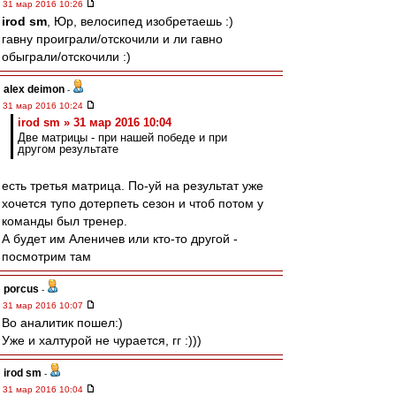
31 мар 2016 10:26
irod sm
, Юр, велосипед изобретаешь :)
гавну проиграли/отскочили и ли гавно
обыграли/отскочили :)
alex deimon
-
31 мар 2016 10:24
irod sm » 31 мар 2016 10:04
Две матрицы - при нашей победе и при
другом результате
есть третья матрица. По-уй на результат уже
хочется тупо дотерпеть сезон и чтоб потом у
команды был тренер.
А будет им Аленичев или кто-то другой -
посмотрим там
porcus
-
31 мар 2016 10:07
Во аналитик пошел:)
Уже и халтурой не чурается, гг :)))
irod sm
-
31 мар 2016 10:04