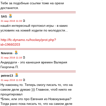
Тебе за подобные ссылки тоже на орехи
достанется.
SAS
-
31 мар 2016 11:33
нашёл интересный протокол игры - в каких
условиях на хоккей ходили по молодости...
http://fc-dynamo.ru/hockey/prot.php?
id=19660203
Novoros
-
31 мар 2016 11:16
Андердоги - это канюшня времен Валерия
Георгича П.
petrov13
-
31 мар 2016 11:03
Ну наконец-то. Теперь смогу писать то, что на
самом деле думаю ))) Главное, чтоб никто не
процитировал
*Блин, или это про Евгения из Новокузнецка?
Тогда рано пока писать то, что на самом деле