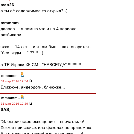
man26
а ты её содержимое то открыл? -)
mmmmm
дааааа.... я помню что и на 4 периода
разбивали....
эххх.... 14 лет.... и я там был.... как говорится -
"бес .изды.... " ??!!! :-)
а ТЕ Игроки ХК СМ - "НАВСЕГДА" !!!!!!!!!!!
mmmmm
-
31 мар 2016 12:34
Ближжже, андердоги, ближжже...
mmmmm
-
31 мар 2016 12:29
SAS
,
"Электрическое освещение" - впечатлило!
Хоккея при свечах ила факелах не припомню.
А вот открытые хоккейные площадки - да!