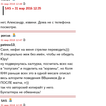
31 мар 2016 12:48
SAS » 31 мар 2016 12:35
нет, Александр, извини. Дома не с телефона
посмотрю.
porcus
-
31 мар 2016 12:47
petrov13
,
Саня, нефиг на меня стрелки переводить)))
Я специально жеж без имён, чтобы не обидеть
Юру!
ну подвернулась халтурка, посчитать всех нас
в "попугаях" и поделить на "корзины", но Коля
КНН раньше всех это в одной месаге описал
весь алгоритм поведения ВВшников До и
ПОСЛЕ матча, гг))
так что авторский копирайт у него.
Бухгалтера не обманешь!
SAS
-
31 мар 2016 12:35