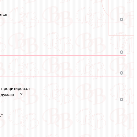
тся.
е процитировал
думаю... :?
с"