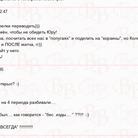
2:47
релки переводить)))
мён, чтобы не обидеть Юру!
а, посчитать всех нас в "попугаях" и поделить на "корзины", но К
и ПОСЛЕ матча, гг))
йт у него.
ь!
35
ткрыл? -)
 на 4 периода разбивали....
был.... как говорится - "бес .изды.... " ??!!! :-)
ЕГДА" !!!!!!!!!!!