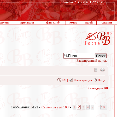
орумы
прогнозы
фан-клуб
юмор
музей
ссылки
Расширенный поиск
FAQ
Регистрация
Вход
Календарь ВВ
2
Сообщений: 5121 •
Страница
2
из
103
•
1
3
4
5
...
103