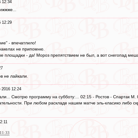
 12:34
ижжже...
 12:29
ие" - впечатлило!
факелах не припомню.
ые площадки - да! Мороз препятствием не был, а вот снегопад меш
27
в не лайкали.
 2016 12:24
и... Смотрю программу на субботу:... 02:15 - Ростов - Спартак М. 
тельности. При любом раскладе нашем матче эль-класико либо скр
2:11
 11:33