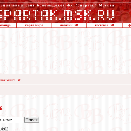
оманда
карта мира
магазин ВВ
гостевая ВВ
ф
вая книга ВВ
16
14:02