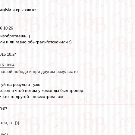
- АкцЫи и срываются.
6 10:26
 изобретаешь :)
ли и ли гавно обыграли/отскочили :)
016 10:24
016 10:04
нашей победе и при другом результате
-уй на результат уже
сезон и чтоб потом у команды был тренер.
 кто-то другой - посмотрим там
0:07
я, гг :)))