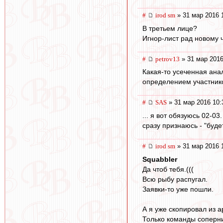
#
irod sm
» 31 мар 2016 
В третьем лице?
Игнор-лист рад новому 
#
petrov13
» 31 мар 2016
Какая-то усеченная анал
определением участник
#
SAS
» 31 мар 2016 10:
... я вот обязуюсь 02-0
сразу признаюсь - "будет
#
irod sm
» 31 мар 2016 
Squabbler
Да чтоб тебя.(((
Всю рыбу распугал.
Заявки-то уже пошли.
А я уже скопировал из 
Только команды соперни