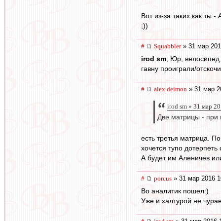
Вот из-за таких как ты 
;))
#
Squabbler
» 31 мар 201
irod sm
, Юр, велосипед
гавну проиграли/отскочи
#
alex deimon
» 31 мар 2
irod sm » 31 мар 2
Две матрицы - при 
есть третья матрица. По
хочется тупо дотерпеть 
А будет им Аленичев или
#
porcus
» 31 мар 2016 1
Во аналитик пошел:)
Уже и халтурой не чураетс