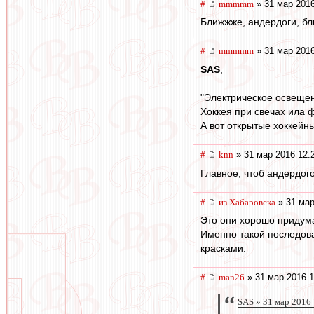
#
mmmmm
» 31 мар 2016
Ближжже, андердоги, бл
#
mmmmm
» 31 мар 2016
SAS
,
"Электрическое освещен
Хоккея при свечах ила 
А вот открытые хоккейн
#
knn
» 31 мар 2016 12:
Главное, чтоб андердого
#
из Хабаровска
» 31 мар
Это они хорошо придумал
Именно такой последова
красками.
#
man26
» 31 мар 2016 1
SAS » 31 мар 2016