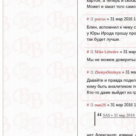
картон, а теперь и скобы
Может и закат того само
#
porcus
» 31 мар 2016 1
Блин, вспомнил к чему 
у Юры Ирода прошу прощ
так будет лучше.
#
Mike Lebedev
» 31 мар
Мы не можем доверитьс
#
ZhenyaSinitsyn
» 31 ма
Давайте и правда подел
кому быть аналитиком по
Кто-то даже выйдет из г
#
man26
» 31 мар 2016 1
SAS » 31 мар 2016
нет, Александр, извини