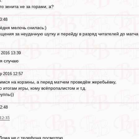
.
го зенита не за горами, а?
3:48
сёдня мелочь снилась:)
ения за неудачную шутку и перейду в разряд читателей до матча 
 2016 13:39
я случаю
р 2016 12:57
имся на корзины, а перед матчем проведём жеребьёвку,
 итогам игры, кому всёпропалистом и т.д.
руппы))
2:48
 12:35
. Дома не с телефона посмотрю.