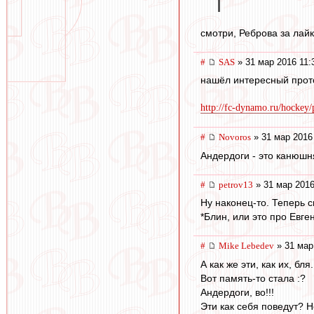
смотри, Реброва за лай
#
SAS
» 31 мар 2016 11:
нашёл интересный проток
http://fc-dynamo.ru/hockey
#
Novoros
» 31 мар 2016
Андердоги - это канюшн
#
petrov13
» 31 мар 2016
Ну наконец-то. Теперь с
*Блин, или это про Евге
#
Mike Lebedev
» 31 мар
А как же эти, как их, бля
Вот память-то стала :?
Андердоги, во!!!
Эти как себя поведут? 