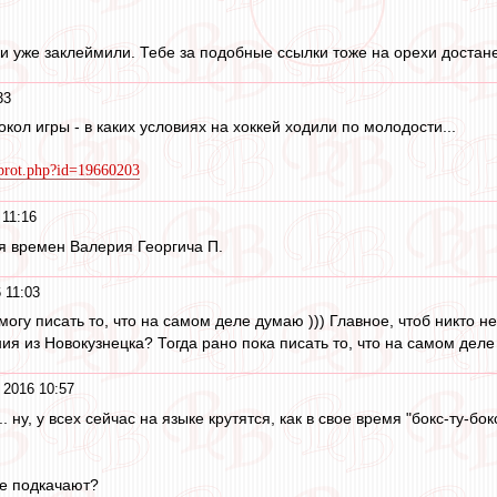
ки уже заклеймили. Тебе за подобные ссылки тоже на орехи достане
33
ол игры - в каких условиях на хоккей ходили по молодости...
/prot.php?id=19660203
 11:16
я времен Валерия Георгича П.
 11:03
могу писать то, что на самом деле думаю ))) Главное, чтоб никто н
ния из Новокузнецка? Тогда рано пока писать то, что на самом деле 
 2016 10:57
... ну, у всех сейчас на языке крутятся, как в свое время "бокс-ту-бок
Не подкачают?