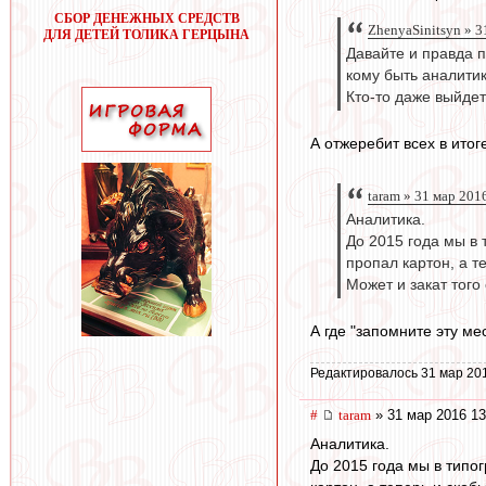
СБОР ДЕНЕЖНЫХ СРЕДСТВ
ZhenyaSinitsyn » 3
ДЛЯ ДЕТЕЙ ТОЛИКА ГЕРЦЫНА
Давайте и правда 
кому быть аналитик
Кто-то даже выйдет
А отжеребит всех в итог
taram » 31 мар 201
Аналитика.
До 2015 года мы в 
пропал картон, а т
Может и закат того
А где "запомните эту месс
Редактировалось 31 мар 20
#
taram
» 31 мар 2016 13
Аналитика.
До 2015 года мы в типо