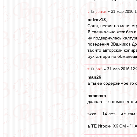
#
porcus
» 31 мар 2016 1
petrov13
,
Саня, нефиг на меня ст
Я специально жеж без и
ну подвернулась халтурк
поведения ВВшников До 
так что авторский копира
Бухгалтера не обманеш
#
SAS
» 31 мар 2016 12:
man26
а ты её содержимое то о
mmmmm
дааааа.... я помню что и
эххх.... 14 лет.... и я там 
а ТЕ Игроки ХК СМ - "НАВС