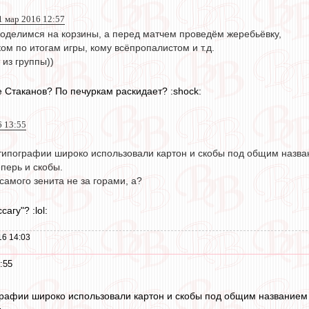
1 мар 2016 12:57
поделимся на корзины, а перед матчем проведём жеребьёвку,
ом по итогам игры, кому всёпропалистом и т.д.
 из группы))
е Стаканов? По печуркам раскидает? :shock:
6 13:55
типографии широко использовали картон и скобы под общим названи
еперь и скобы.
 самого зенита не за горами, а?
агу"? :lol:
16 14:03
:55
графии широко использовали картон и скобы под общим названием "б