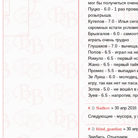
мог бы получиться оче
Пуцко - 6.0 - 1 раз про
розыгрыша.
Кутепов - 7.0 - Илья се
скромных кстати услови
Брызгалов - 6.0 - самоо
играть очень трудно
Глушаков - 7.0 - вычищ
Попов - 6.5 - играл на 
Ромуло - 6.5 - первый 
Жано - 6.5 - первый тай
Промес - 5.5 - выпадал 
Зе Луиш - 6.0 - молодец
игру, так как нет ни пас
Зотов - 5.0 - не вошёл 
Зуев - 6.5 - напротив, 
#
Sladkov
» 30 апр 2016 
Следующие - мусора, у 
#
blind_guardian
» 30 апр
Заебись. Отыграем.