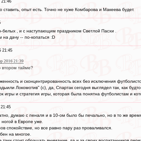
 21:46
 ставить, опыт есть. Точно не хуже Комбарова и Макеева будет.
5
-белых , и с наступающим праздником Светлой Пасхи .
 на дачу -- по-копаться :D
6 21:45
пр 2016 21:39
о втором тайме?
енность и сконцентрированность всех без исключения футболисто
дыили Локомотив" (c), да, Спартак сегодня выглядел так, как будто
ок игры и стратегия игры, которая была понятна футболистам и кот
 21:45
атно, думаю с пеналя и в 10-ом было бы печально, но в то же вре
ногой в Европе уже.
ов спокойствие, но все равно пару раз проваливался.
обен на многое.
се таки стоит обращать внимание, да и за своих воспитанников пе