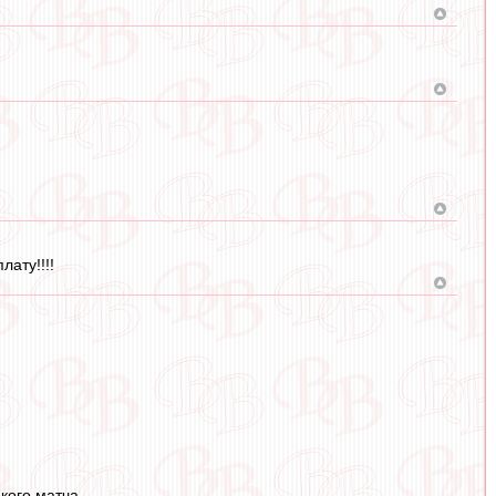
ату!!!!
кого матча.