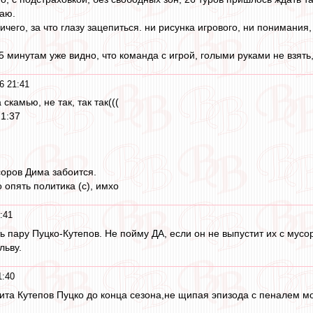
маю.
ичего, за что глазу зацепиться. ни рисунка игрового, ни понимания
5 минутам уже видно, что команда с игрой, голыми руками не взять
6 21:41
камью, не так, так так(((
21:37
соров Дима забоится.
о опять политика (с), имхо
:41
ть пару Пуцко-Кутепов. Не пойму ДА, если он не выпустит их с му
льву.
1:40
ита Кутепов Пуцко до конца сезона,не щипая эпизода с пеналем м