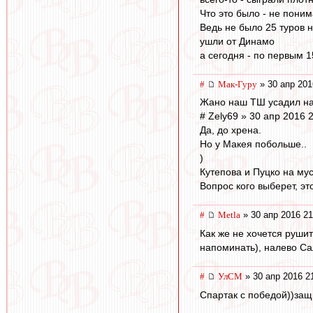
Что это было - не пони
Ведь не было 25 туров н
ушли от Динамо
а сегодня - по первым 1
#
Мак-Гуру
» 30 апр 201
Жано наш ТШ усадил на с
# Zely69 » 30 апр 2016 
Да, до хрена.
Но у Макея побольше..
)
Кутепова и Пуцко на му
Вопрос кого выберет, эт
#
Metla
» 30 апр 2016 21
Как же не хочется руши
напоминать), налево Са
#
УлСМ
» 30 апр 2016 2
Спартак с победой))защ