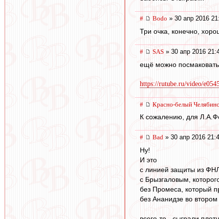
#
Bodo
» 30 апр 2016 21
Три очка, конечно, хорошо
#
SAS
» 30 апр 2016 21:
ещё можно посмаковать 
https://rutube.ru/video/e054
#
Красно-белый Челябин
К сожалению, для Л.А.Фе
#
Bad
» 30 апр 2016 21:
Ну!
И это
с линией защиты из ФН
с Брызгаловым, которог
без Промеса, который п
без Ананидзе во втором
всего-то - сыграли плот