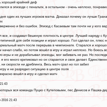
нь хороший крайний деф
валился в эпизоде с пенальти, в остальном - очень неплохо, понрав
годня один из лучших игроков матча. Доказал почему он лучше Гран
ях
тверженно и без ошибок. Эпизод с Касаевым там почти ни у кого ва
ал все, и создавал бешеную плотность в центре. Лучший наряду с К
нетипичной для себя позиции и играл хорошо. Гол сделал он, плюс 
нормальный матч после перерыва в чемпионате. Старался и хорошо
м начал слабо, но потом вошёл в игру и играл неплохо. Но боюсь в
из игры и не дорабатывал эпизоды, мог забивать не раз. Но послед
, я его много критиковал но он старается и свое делает. Единстве
а, ни скорости ни дриблинга. Весь матч срал но гол забил
в игру и не разрядил ситуацию в центре поля
прекрасно вошёл в игру и сделал матч
21:43
которых вся команда Пуцко с Кутеповыми, пес Денисов и Пашка-дер
 2016 21:43