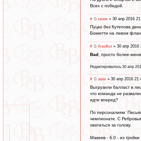
Всех с победой.
#
taram
» 30 апр 2016 21
Пуцко без Кутепова день
Боккетти на левом флан
#
IvanKor
» 30 апр 2016 
Bad
, просто более-мен
Редактировалось 30 апр 201
#
amsi
» 30 апр 2016 21:
Выгрузили балласт в ли
что команда не развали
идти вперед?
По персоналиям: Песьяко
чемпионате. С Ребровым
хвататься за голову.
Макеев - 6.0 - из трой