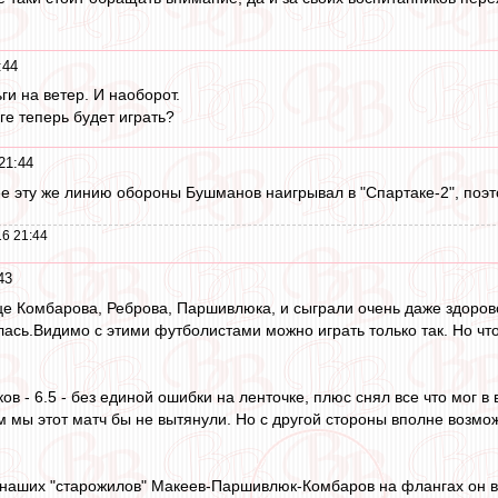
:44
ги на ветер. И наоборот.
ге теперь будет играть?
21:44
ее эту же линию обороны Бушманов наигрывал в "Спартаке-2", поэт
6 21:44
43
це Комбарова, Реброва, Паршивлюка, и сыграли очень даже здорово.
лась.Видимо с этими футболистами можно играть только так. Но что
в - 6.5 - без единой ошибки на ленточке, плюс снял все что мог в
 мы этот матч бы не вытянули. Но с другой стороны вполне возможн
ки наших "старожилов" Макеев-Паршивлюк-Комбаров на флангах он в