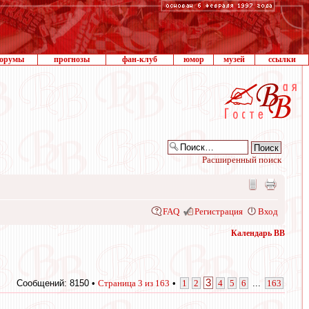
орумы
прогнозы
фан-клуб
юмор
музей
ссылки
Расширенный поиск
FAQ
Регистрация
Вход
Календарь ВВ
3
Сообщений: 8150 •
Страница
3
из
163
•
1
2
4
5
6
...
163