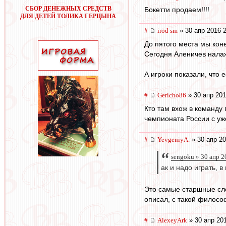
СБОР ДЕНЕЖНЫХ СРЕДСТВ
Бокетти продаем!!!!
ДЛЯ ДЕТЕЙ ТОЛИКА ГЕРЦЫНА
#
irod sm
» 30 апр 2016 
До пятого места мы кон
Сегодня Аленичев налаж
А игроки показали, что
#
Gericho86
» 30 апр 201
Кто там вхож в команду 
чемпионата России с у
#
YevgeniyA.
» 30 апр 20
sengoku » 30 апр 2
ак и надо играть, 
Это самые старшные сло
описал, с такой филосо
#
AlexeyArk
» 30 апр 20