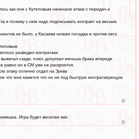
илось как они с Кутеповым начинали атаки с передач и
ата и почему с ним надо подписывать контракт на весьма
риантов не было, у Касаева низкая посадка и против него
утеповым.
неплохо разводил контратаки
 выжигал сзади, плюс допускал меньша брака впереди
се равно он в СМ уже не раскроется.
юю атаку отлично отдал на Зуева
нное что мне кажется что он не под быструю контратакующую
евяшка. Игра будет веселая кмк.