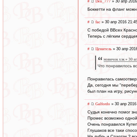
#
Den_777
» 30 апр 2016
Боккетти на фланг можно
#
fac
» 30 апр 2016 21:4
С победой ВВсех Красно
Теперь с лёгким сердцем
#
Ценитель
» 30 апр 201
новичок хзк » 30 а
Что понравилось в
Понравилась самоотверж
Да, сегодня мы "перебер
был план на игру, рисун
#
Galfordo
» 30 апр 2016
Судья конечно помог зн
Промес возможно одной 
Очень понравился Кутеп
Глушаков все таки спос
На дубль и Спартак 2 в