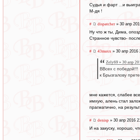
Судья и фарт ...и выигра
М-дя !
#
dispatcher
» 30 апр 201
Ну что ж ты, Дима, опо
Странное чувство- посл
#
43maxx
» 30 апр 2016 
Zely69 » 30 апр 20
ВВсех с победой!!!
к Брызгалову прете
мне кажется, слабее вс
имхую, алень стал залож
прагматично, на результ
#
denisp
» 30 апр 2016 2
И на закуску, хорошо, ч