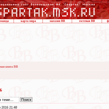
оманда
карта мира
магазин ВВ
гостевая ВВ
ф
вая книга ВВ
16
 2016 21:48