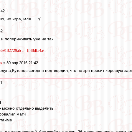
:42
, но игра, мля..... :(
42
и попериживать уже не так
569182729ab ... ff48dfa4a/
ск
» 30 апр 2016 21:42
дуна,Кутепов сегодня подтвердил, что не зря просит хорошую зарпл
41
Л
о можно отдельно выделить
ровалил матч
 тайме
но, с подстраховкой, без свободных зон, 26 туров пришлось ждать та