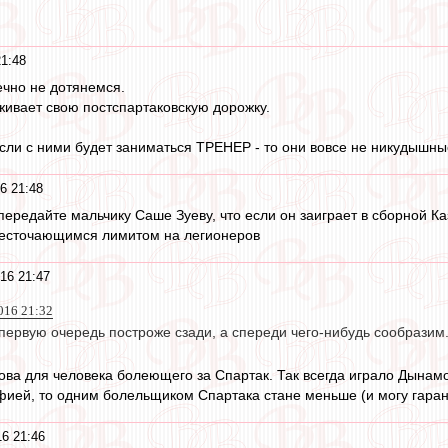
21:48
ечно не дотянемся.
ивает свою постспартаковскую дорожку.
 если с ними будет заниматься ТРЕНЕР - то они вовсе не никудышны
6 21:48
передайте мальчику Саше Зуеву, что если он заиграет в сборной Ка
жесточающимся лимитом на легионеров
16 21:47
016 21:32
в первую очередь построже сзади, а спереди чего-нибудь сообразим
ва для человека болеющего за Спартак. Так всегда играло Дынамо
фией, то одним болельщиком Спартака стане меньше (и могу гаран
16 21:46