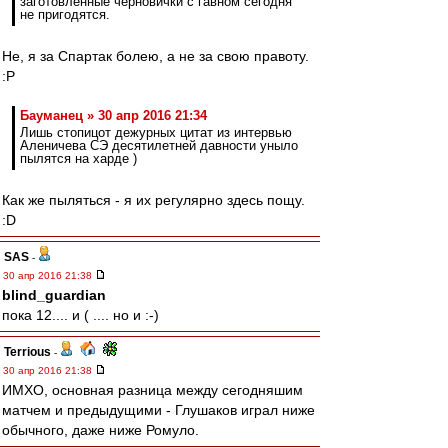
заготовленные черновички с гавном сегодня
не пригодятся.
Не, я за Спартак болею, а не за свою правоту.
:P
Бауманец » 30 апр 2016 21:34
Лишь стопицот дежурных цитат из интервью
Аленичева СЭ десятилетней давности уныло
пылятся на харде )
Как же пыляться - я их регулярно здесь пощу.
:D
SAS
-
30 апр 2016 21:38
blind_guardian
пока 12.... и ( .... но и :-)
Terrious
-
30 апр 2016 21:38
ИМХО, основная разница между сегодняшим
матчем и предыдущими - Глушаков играл ниже
обычного, даже ниже Ромуло.