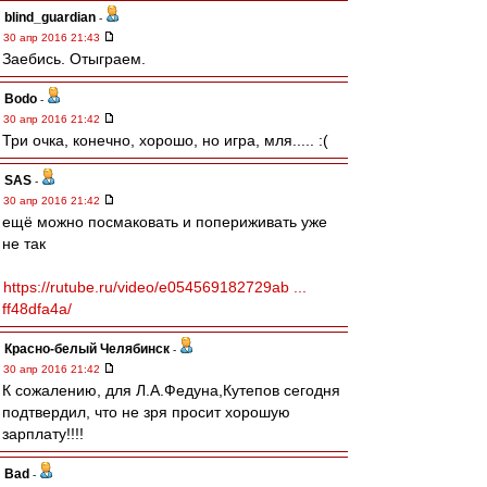
blind_guardian
-
30 апр 2016 21:43
Заебись. Отыграем.
Bodo
-
30 апр 2016 21:42
Три очка, конечно, хорошо, но игра, мля..... :(
SAS
-
30 апр 2016 21:42
ещё можно посмаковать и попериживать уже
не так
https://rutube.ru/video/e054569182729ab ...
ff48dfa4a/
Красно-белый Челябинск
-
30 апр 2016 21:42
К сожалению, для Л.А.Федуна,Кутепов сегодня
подтвердил, что не зря просит хорошую
зарплату!!!!
Bad
-