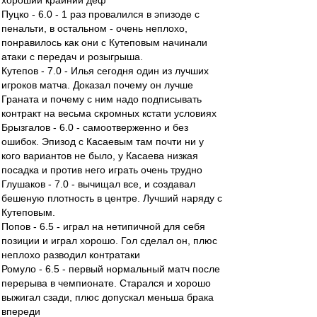
хороший крайний деф
Пуцко - 6.0 - 1 раз провалился в эпизоде с
пенальти, в остальном - очень неплохо,
понравилось как они с Кутеповым начинали
атаки с передач и розыгрыша.
Кутепов - 7.0 - Илья сегодня один из лучших
игроков матча. Доказал почему он лучше
Граната и почему с ним надо подписывать
контракт на весьма скромных кстати условиях
Брызгалов - 6.0 - самоотверженно и без
ошибок. Эпизод с Касаевым там почти ни у
кого вариантов не было, у Касаева низкая
посадка и против него играть очень трудно
Глушаков - 7.0 - вычищал все, и создавал
бешеную плотность в центре. Лучший наряду с
Кутеповым.
Попов - 6.5 - играл на нетипичной для себя
позиции и играл хорошо. Гол сделал он, плюс
неплохо разводил контратаки
Ромуло - 6.5 - первый нормальный матч после
перерыва в чемпионате. Старался и хорошо
выжигал сзади, плюс допускал меньша брака
впереди