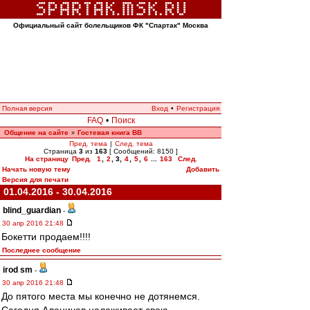
Официальный сайт болельщиков ФК "Спартак" Москва
Полная версия
Вход
•
Регистрация
FAQ
•
Поиск
Общение на сайте
Гостевая книга ВВ
»
Пред. тема
|
След. тема
Страница
3
из
163
[ Сообщений: 8150 ]
На страницу
Пред.
1
,
2
,
3
,
4
,
5
,
6
...
163
След.
Начать новую тему
Добавить
Версия для печати
01.04.2016 - 30.04.2016
blind_guardian
-
30 апр 2016 21:48
Бокетти продаем!!!!
Последнее сообщение
irod sm
-
30 апр 2016 21:48
До пятого места мы конечно не дотянемся.