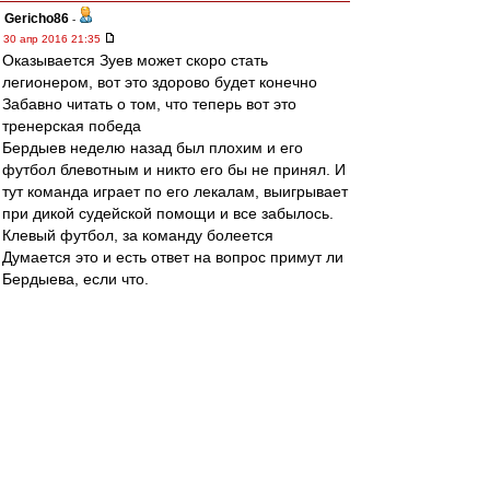
Gericho86
-
30 апр 2016 21:35
Оказывается Зуев может скоро стать
легионером, вот это здорово будет конечно
Забавно читать о том, что теперь вот это
тренерская победа
Бердыев неделю назад был плохим и его
футбол блевотным и никто его бы не принял. И
тут команда играет по его лекалам, выигрывает
при дикой судейской помощи и все забылось.
Клевый футбол, за команду болеется
Думается это и есть ответ на вопрос примут ли
Бердыева, если что.
Конечно примут, если будет результат давать
Редактировалось 30 апр 2016 21:37
Бауманец
-
30 апр 2016 21:34
Терять нам особо нечего.
Хуже, чем в предыдущие туры в обороне
играть все равно невозможно.
Я б рискнул и поставил Кутепова, Пуцко и