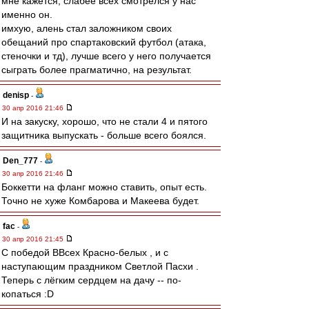
мне кажется, слабее всех смотрелся у нас
именно он.
имхую, алень стал заложником своих
обещаний про спартаковский футбол (атака,
стеночки и тд), лучше всего у него получается
сыграть более прагматично, на результат.
denisp
-
30 апр 2016 21:46
И на закуску, хорошо, что не стали 4 и пятого
защитника выпускать - больше всего боялся.
Den_777
-
30 апр 2016 21:46
Боккетти на фланг можно ставить, опыт есть.
Точно не хуже Комбарова и Макеева будет.
fac
-
30 апр 2016 21:45
С победой ВВсех Красно-белых , и с
наступающим праздником Светлой Пасхи .
Теперь с лёгким сердцем на дачу -- по-
копаться :D