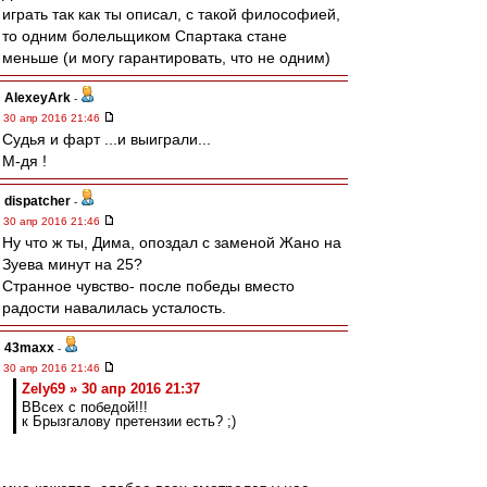
играть так как ты описал, с такой философией,
то одним болельщиком Спартака стане
меньше (и могу гарантировать, что не одним)
AlexeyArk
-
30 апр 2016 21:46
Судья и фарт ...и выиграли...
М-дя !
dispatcher
-
30 апр 2016 21:46
Ну что ж ты, Дима, опоздал с заменой Жано на
Зуева минут на 25?
Странное чувство- после победы вместо
радости навалилась усталость.
43maxx
-
30 апр 2016 21:46
Zely69 » 30 апр 2016 21:37
ВВсех с победой!!!
к Брызгалову претензии есть? ;)