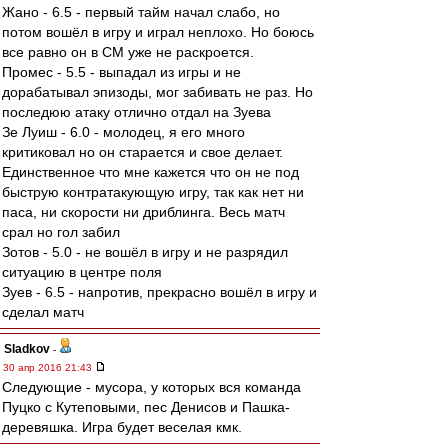
Жано - 6.5 - первый тайм начал слабо, но
потом вошёл в игру и играл неплохо. Но боюсь
все равно он в СМ уже не раскроется.
Промес - 5.5 - выпадал из игры и не
дорабатывал эпизоды, мог забивать не раз. Но
последюю атаку отлично отдал на Зуева
Зе Луиш - 6.0 - молодец, я его много
критиковал но он старается и свое делает.
Единственное что мне кажется что он не под
быструю контратакующую игру, так как нет ни
паса, ни скорости ни дриблинга. Весь матч
срал но гол забил
Зотов - 5.0 - не вошёл в игру и не разрядил
ситуацию в центре поля
Зуев - 6.5 - напротив, прекрасно вошёл в игру и
сделал матч
Sladkov
-
30 апр 2016 21:43
Следующие - мусора, у которых вся команда
Пуцко с Кутеповыми, пес Денисов и Пашка-
деревяшка. Игра будет веселая кмк.