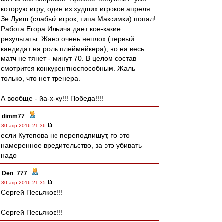
которую игру, один из худших игроков апреля.
Зе Луиш (слабый игрок, типа Максимки) попал!
Работа Егора Ильича дает кое-какие
результаты. Жано очень неплох (первый
кандидат на роль плеймейкера), но на весь
матч не тянет - минут 70. В целом состав
смотрится конкурентноспособным. Жаль
только, что нет тренера.
А вообще - йа-х-ху!!! Победа!!!!
dimm77
-
30 апр 2016 21:36
если Кутепова не переподпишут, то это
намеренное вредительство, за это убивать
надо
Den_777
-
30 апр 2016 21:35
Сергей Песьяков!!!
Сергей Песьяков!!!