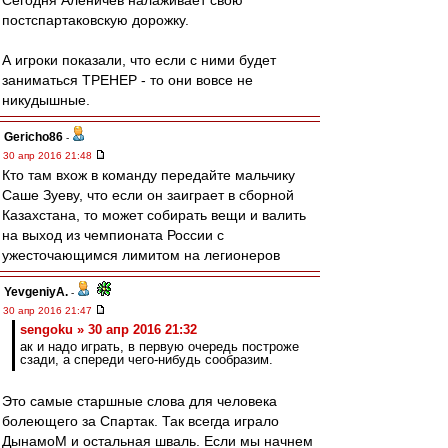
Сегодня Аленичев налаживает свою
постспартаковскую дорожку.
А игроки показали, что если с ними будет
заниматься ТРЕНЕР - то они вовсе не
никудышные.
Gericho86
-
30 апр 2016 21:48
Кто там вхож в команду передайте мальчику
Саше Зуеву, что если он заиграет в сборной
Казахстана, то может собирать вещи и валить
на выход из чемпионата России с
ужесточающимся лимитом на легионеров
YevgeniyA.
-
30 апр 2016 21:47
sengoku » 30 апр 2016 21:32
ак и надо играть, в первую очередь построже
сзади, а спереди чего-нибудь сообразим.
Это самые старшные слова для человека
болеющего за Спартак. Так всегда играло
ДынамоМ и остальная шваль. Если мы начнем