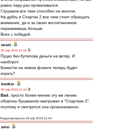
равно пару раз проваливался.
Глушаков все таки способен на многое.
На дубль и Спартак 2 все таки стоит обращать
внимание, да и за своих воспитанников
переживаешь больше.
Всех с победой.
taram
-
30 апр 2016 21:44
Пуцко без Кутепова деньги на ветер. И
наоборот.
Боккетти на левом фланге теперь будет
играть?
IvanKor
-
30 апр 2016 21:44
Bad
, просто более-менее эту же линию
обороны Бушманов наигрывал в "Спартаке-2",
поэтому и смотрится она организованно.
Редактировалось 30 апр 2016 21:44
amsi
-