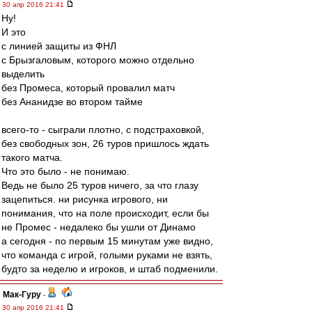
30 апр 2016 21:41
Ну!
И это
с линией защиты из ФНЛ
с Брызгаловым, которого можно отдельно
выделить
без Промеса, который провалил матч
без Ананидзе во втором тайме
всего-то - сыграли плотно, с подстраховкой,
без свободных зон, 26 туров пришлось ждать
такого матча.
Что это было - не понимаю.
Ведь не было 25 туров ничего, за что глазу
зацепиться. ни рисунка игрового, ни
понимания, что на поле происходит, если бы
не Промес - недалеко бы ушли от Динамо
а сегодня - по первым 15 минутам уже видно,
что команда с игрой, голыми руками не взять,
будто за неделю и игроков, и штаб подменили.
Мак-Гуру
-
30 апр 2016 21:41