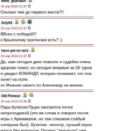
blind_guardian
-
30 апр 2016 21:37
Сколько там до первого места?!!
Zely69
-
30 апр 2016 21:37
ВВсех с победой!!!
к Брызгалову претензии есть? ;)
have got no nick
-
30 апр 2016 21:37
Да, нам сегодня дико повезло и судейка очень
здорово помог, но сегодня впервые за 26 туров
я увидел КОМАНДУ, которая понимает, что она
хочет на поле.
пс Мнения своего по Аленичеву не меняю.
Old Pionear
-
30 апр 2016 21:36
Пара Кутепов-Пуцко смотрится почти
непроходимой (эти же слова я говорил после
игры с Армавиром, но там слишком слабый
соперник был). Кутепов - монстр, лучший игрок
матча без вопросов. Промес "зелуишит" уже