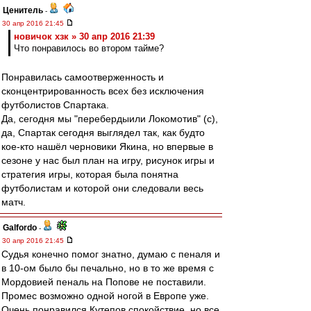
Ценитель
-
30 апр 2016 21:45
новичок хзк » 30 апр 2016 21:39
Что понравилось во втором тайме?
Понравилась самоотверженность и
сконцентрированность всех без исключения
футболистов Спартака.
Да, сегодня мы "перебердыили Локомотив" (c),
да, Спартак сегодня выглядел так, как будто
кое-кто нашёл черновики Якина, но впервые в
сезоне у нас был план на игру, рисунок игры и
стратегия игры, которая была понятна
футболистам и которой они следовали весь
матч.
Galfordo
-
30 апр 2016 21:45
Судья конечно помог знатно, думаю с пеналя и
в 10-ом было бы печально, но в то же время с
Мордовией пеналь на Попове не поставили.
Промес возможно одной ногой в Европе уже.
Очень понравился Кутепов спокойствие, но все