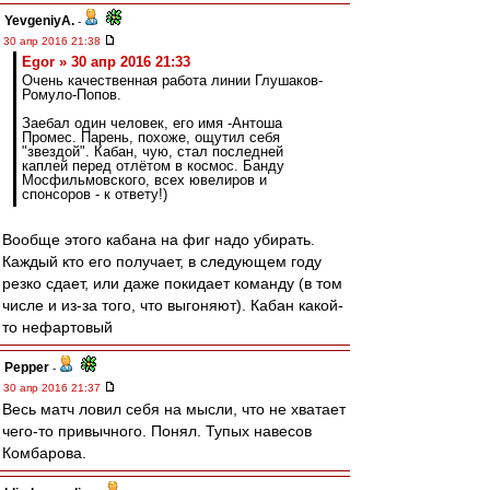
YevgeniyA.
-
30 апр 2016 21:38
Egor » 30 апр 2016 21:33
Очень качественная работа линии Глушаков-
Ромуло-Попов.
Заебал один человек, его имя -Антоша
Промес. Парень, похоже, ощутил себя
"звездой". Кабан, чую, стал последней
каплей перед отлётом в космос. Банду
Мосфильмовского, всех ювелиров и
спонсоров - к ответу!)
Вообще этого кабана на фиг надо убирать.
Каждый кто его получает, в следующем году
резко сдает, или даже покидает команду (в том
числе и из-за того, что выгоняют). Кабан какой-
то нефартовый
Pepper
-
30 апр 2016 21:37
Весь матч ловил себя на мысли, что не хватает
чего-то привычного. Понял. Тупых навесов
Комбарова.