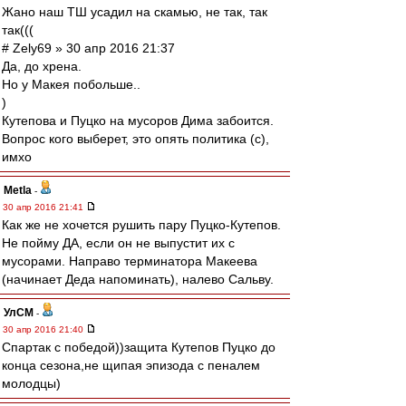
Жано наш ТШ усадил на скамью, не так, так
так(((
# Zely69 » 30 апр 2016 21:37
Да, до хрена.
Но у Макея побольше..
)
Кутепова и Пуцко на мусоров Дима забоится.
Вопрос кого выберет, это опять политика (с),
имхо
Metla
-
30 апр 2016 21:41
Как же не хочется рушить пару Пуцко-Кутепов.
Не пойму ДА, если он не выпустит их с
мусорами. Направо терминатора Макеева
(начинает Деда напоминать), налево Сальву.
УлСМ
-
30 апр 2016 21:40
Спартак с победой))защита Кутепов Пуцко до
конца сезона,не щипая эпизода с пеналем
молодцы)