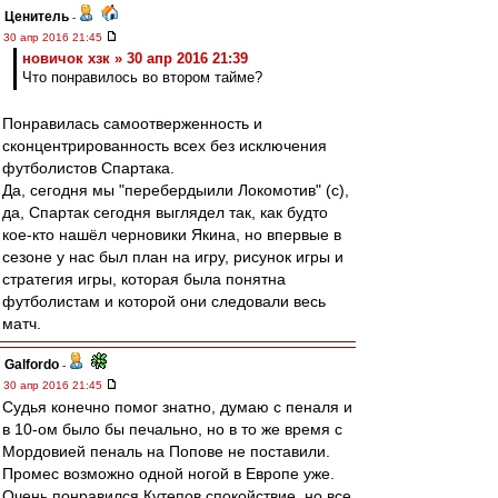
Ценитель
-
30 апр 2016 21:45
новичок хзк » 30 апр 2016 21:39
Что понравилось во втором тайме?
Понравилась самоотверженность и
сконцентрированность всех без исключения
футболистов Спартака.
Да, сегодня мы "перебердыили Локомотив" (c),
да, Спартак сегодня выглядел так, как будто
кое-кто нашёл черновики Якина, но впервые в
сезоне у нас был план на игру, рисунок игры и
стратегия игры, которая была понятна
футболистам и которой они следовали весь
матч.
Galfordo
-
30 апр 2016 21:45
Судья конечно помог знатно, думаю с пеналя и
в 10-ом было бы печально, но в то же время с
Мордовией пеналь на Попове не поставили.
Промес возможно одной ногой в Европе уже.
Очень понравился Кутепов спокойствие, но все