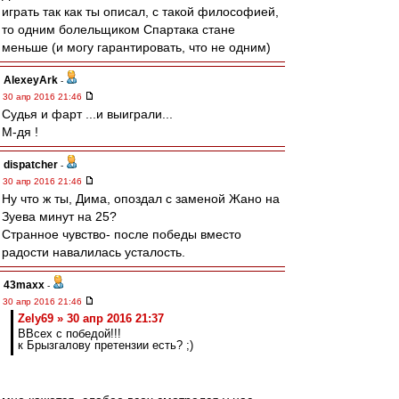
играть так как ты описал, с такой философией,
то одним болельщиком Спартака стане
меньше (и могу гарантировать, что не одним)
AlexeyArk
-
30 апр 2016 21:46
Судья и фарт ...и выиграли...
М-дя !
dispatcher
-
30 апр 2016 21:46
Ну что ж ты, Дима, опоздал с заменой Жано на
Зуева минут на 25?
Странное чувство- после победы вместо
радости навалилась усталость.
43maxx
-
30 апр 2016 21:46
Zely69 » 30 апр 2016 21:37
ВВсех с победой!!!
к Брызгалову претензии есть? ;)