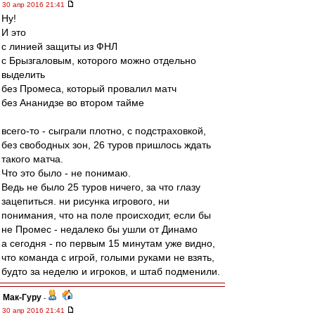
30 апр 2016 21:41
Ну!
И это
с линией защиты из ФНЛ
с Брызгаловым, которого можно отдельно
выделить
без Промеса, который провалил матч
без Ананидзе во втором тайме
всего-то - сыграли плотно, с подстраховкой,
без свободных зон, 26 туров пришлось ждать
такого матча.
Что это было - не понимаю.
Ведь не было 25 туров ничего, за что глазу
зацепиться. ни рисунка игрового, ни
понимания, что на поле происходит, если бы
не Промес - недалеко бы ушли от Динамо
а сегодня - по первым 15 минутам уже видно,
что команда с игрой, голыми руками не взять,
будто за неделю и игроков, и штаб подменили.
Мак-Гуру
-
30 апр 2016 21:41