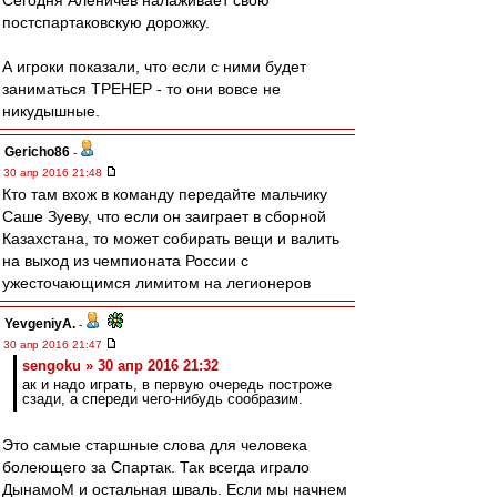
Сегодня Аленичев налаживает свою
постспартаковскую дорожку.
А игроки показали, что если с ними будет
заниматься ТРЕНЕР - то они вовсе не
никудышные.
Gericho86
-
30 апр 2016 21:48
Кто там вхож в команду передайте мальчику
Саше Зуеву, что если он заиграет в сборной
Казахстана, то может собирать вещи и валить
на выход из чемпионата России с
ужесточающимся лимитом на легионеров
YevgeniyA.
-
30 апр 2016 21:47
sengoku » 30 апр 2016 21:32
ак и надо играть, в первую очередь построже
сзади, а спереди чего-нибудь сообразим.
Это самые старшные слова для человека
болеющего за Спартак. Так всегда играло
ДынамоМ и остальная шваль. Если мы начнем