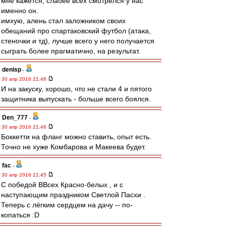
мне кажется, слабее всех смотрелся у нас
именно он.
имхую, алень стал заложником своих
обещаний про спартаковский футбол (атака,
стеночки и тд), лучше всего у него получается
сыграть более прагматично, на результат.
denisp
-
30 апр 2016 21:46
И на закуску, хорошо, что не стали 4 и пятого
защитника выпускать - больше всего боялся.
Den_777
-
30 апр 2016 21:46
Боккетти на фланг можно ставить, опыт есть.
Точно не хуже Комбарова и Макеева будет.
fac
-
30 апр 2016 21:45
С победой ВВсех Красно-белых , и с
наступающим праздником Светлой Пасхи .
Теперь с лёгким сердцем на дачу -- по-
копаться :D