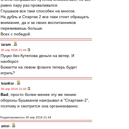
равно пару раз проваливался.
Глушаков все таки способен на многое.
На дубль и Спартак 2 все таки стоит обращать
внимание, да и за своих воспитанников
переживаешь больше.
Всех с победой.
taram
-
30 апр 2016 21:44
Пуцко без Кутепова деньги на ветер. И
наоборот.
Боккетти на левом фланге теперь будет
играть?
IvanKor
-
30 апр 2016 21:44
Bad
, просто более-менее эту же линию
обороны Бушманов наигрывал в "Спартаке-2",
поэтому и смотрится она организованно.
Редактировалось 30 апр 2016 21:44
amsi
-