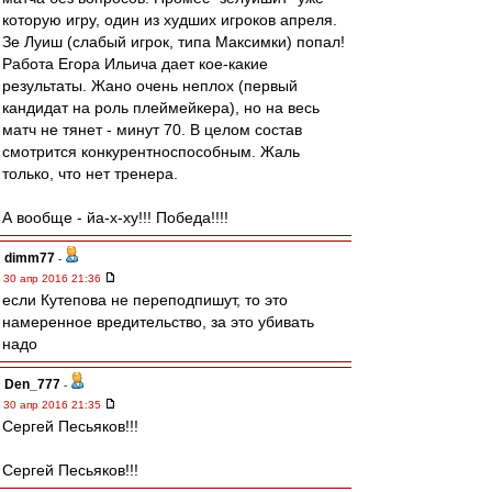
которую игру, один из худших игроков апреля.
Зе Луиш (слабый игрок, типа Максимки) попал!
Работа Егора Ильича дает кое-какие
результаты. Жано очень неплох (первый
кандидат на роль плеймейкера), но на весь
матч не тянет - минут 70. В целом состав
смотрится конкурентноспособным. Жаль
только, что нет тренера.
А вообще - йа-х-ху!!! Победа!!!!
dimm77
-
30 апр 2016 21:36
если Кутепова не переподпишут, то это
намеренное вредительство, за это убивать
надо
Den_777
-
30 апр 2016 21:35
Сергей Песьяков!!!
Сергей Песьяков!!!