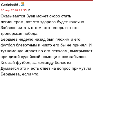
Gericho86
-
30 апр 2016 21:35
Оказывается Зуев может скоро стать
легионером, вот это здорово будет конечно
Забавно читать о том, что теперь вот это
тренерская победа
Бердыев неделю назад был плохим и его
футбол блевотным и никто его бы не принял. И
тут команда играет по его лекалам, выигрывает
при дикой судейской помощи и все забылось.
Клевый футбол, за команду болеется
Думается это и есть ответ на вопрос примут ли
Бердыева, если что.
Конечно примут, если будет результат давать
Редактировалось 30 апр 2016 21:37
Бауманец
-
30 апр 2016 21:34
Терять нам особо нечего.
Хуже, чем в предыдущие туры в обороне
играть все равно невозможно.
Я б рискнул и поставил Кутепова, Пуцко и