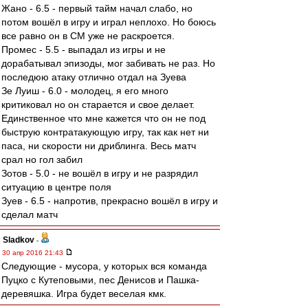
Жано - 6.5 - первый тайм начал слабо, но
потом вошёл в игру и играл неплохо. Но боюсь
все равно он в СМ уже не раскроется.
Промес - 5.5 - выпадал из игры и не
дорабатывал эпизоды, мог забивать не раз. Но
последюю атаку отлично отдал на Зуева
Зе Луиш - 6.0 - молодец, я его много
критиковал но он старается и свое делает.
Единственное что мне кажется что он не под
быструю контратакующую игру, так как нет ни
паса, ни скорости ни дриблинга. Весь матч
срал но гол забил
Зотов - 5.0 - не вошёл в игру и не разрядил
ситуацию в центре поля
Зуев - 6.5 - напротив, прекрасно вошёл в игру и
сделал матч
Sladkov
-
30 апр 2016 21:43
Следующие - мусора, у которых вся команда
Пуцко с Кутеповыми, пес Денисов и Пашка-
деревяшка. Игра будет веселая кмк.