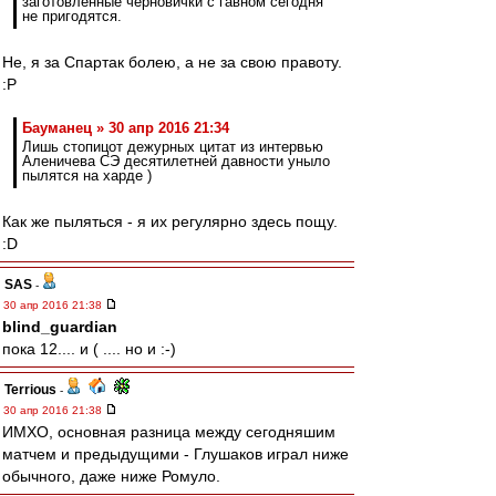
заготовленные черновички с гавном сегодня
не пригодятся.
Не, я за Спартак болею, а не за свою правоту.
:P
Бауманец » 30 апр 2016 21:34
Лишь стопицот дежурных цитат из интервью
Аленичева СЭ десятилетней давности уныло
пылятся на харде )
Как же пыляться - я их регулярно здесь пощу.
:D
SAS
-
30 апр 2016 21:38
blind_guardian
пока 12.... и ( .... но и :-)
Terrious
-
30 апр 2016 21:38
ИМХО, основная разница между сегодняшим
матчем и предыдущими - Глушаков играл ниже
обычного, даже ниже Ромуло.