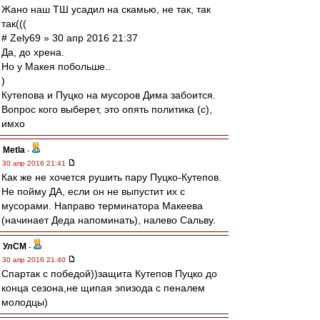
Жано наш ТШ усадил на скамью, не так, так
так(((
# Zely69 » 30 апр 2016 21:37
Да, до хрена.
Но у Макея побольше..
)
Кутепова и Пуцко на мусоров Дима забоится.
Вопрос кого выберет, это опять политика (с),
имхо
Metla
-
30 апр 2016 21:41
Как же не хочется рушить пару Пуцко-Кутепов.
Не пойму ДА, если он не выпустит их с
мусорами. Направо терминатора Макеева
(начинает Деда напоминать), налево Сальву.
УлСМ
-
30 апр 2016 21:40
Спартак с победой))защита Кутепов Пуцко до
конца сезона,не щипая эпизода с пеналем
молодцы)