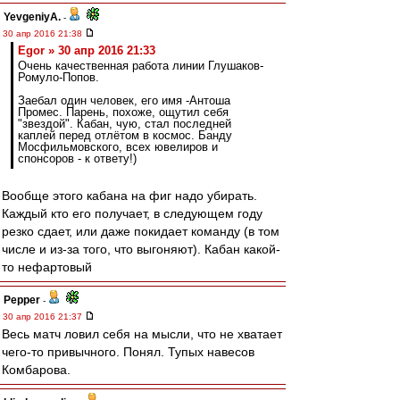
YevgeniyA.
-
30 апр 2016 21:38
Egor » 30 апр 2016 21:33
Очень качественная работа линии Глушаков-
Ромуло-Попов.
Заебал один человек, его имя -Антоша
Промес. Парень, похоже, ощутил себя
"звездой". Кабан, чую, стал последней
каплей перед отлётом в космос. Банду
Мосфильмовского, всех ювелиров и
спонсоров - к ответу!)
Вообще этого кабана на фиг надо убирать.
Каждый кто его получает, в следующем году
резко сдает, или даже покидает команду (в том
числе и из-за того, что выгоняют). Кабан какой-
то нефартовый
Pepper
-
30 апр 2016 21:37
Весь матч ловил себя на мысли, что не хватает
чего-то привычного. Понял. Тупых навесов
Комбарова.