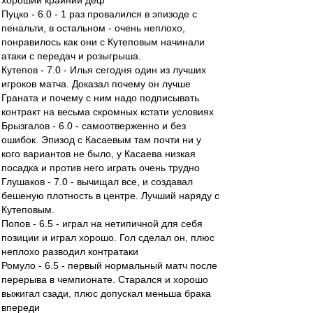
хороший крайний деф
Пуцко - 6.0 - 1 раз провалился в эпизоде с
пенальти, в остальном - очень неплохо,
понравилось как они с Кутеповым начинали
атаки с передач и розыгрыша.
Кутепов - 7.0 - Илья сегодня один из лучших
игроков матча. Доказал почему он лучше
Граната и почему с ним надо подписывать
контракт на весьма скромных кстати условиях
Брызгалов - 6.0 - самоотверженно и без
ошибок. Эпизод с Касаевым там почти ни у
кого вариантов не было, у Касаева низкая
посадка и против него играть очень трудно
Глушаков - 7.0 - вычищал все, и создавал
бешеную плотность в центре. Лучший наряду с
Кутеповым.
Попов - 6.5 - играл на нетипичной для себя
позиции и играл хорошо. Гол сделал он, плюс
неплохо разводил контратаки
Ромуло - 6.5 - первый нормальный матч после
перерыва в чемпионате. Старался и хорошо
выжигал сзади, плюс допускал меньша брака
впереди