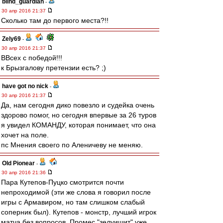
blind_guardian
-
30 апр 2016 21:37
Сколько там до первого места?!!
Zely69
-
30 апр 2016 21:37
ВВсех с победой!!!
к Брызгалову претензии есть? ;)
have got no nick
-
30 апр 2016 21:37
Да, нам сегодня дико повезло и судейка очень
здорово помог, но сегодня впервые за 26 туров
я увидел КОМАНДУ, которая понимает, что она
хочет на поле.
пс Мнения своего по Аленичеву не меняю.
Old Pionear
-
30 апр 2016 21:36
Пара Кутепов-Пуцко смотрится почти
непроходимой (эти же слова я говорил после
игры с Армавиром, но там слишком слабый
соперник был). Кутепов - монстр, лучший игрок
матча без вопросов. Промес "зелуишит" уже