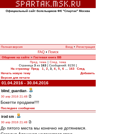
Официальный сайт болельщиков ФК "Спартак" Москва
Полная версия
Вход
•
Регистрация
FAQ
•
Поиск
Общение на сайте
Гостевая книга ВВ
»
Пред. тема
|
След. тема
Страница
3
из
163
[ Сообщений: 8150 ]
На страницу
Пред.
1
,
2
,
3
,
4
,
5
,
6
...
163
След.
Начать новую тему
Добавить
Версия для печати
01.04.2016 - 30.04.2016
blind_guardian
-
30 апр 2016 21:48
Бокетти продаем!!!!
Последнее сообщение
irod sm
-
30 апр 2016 21:48
До пятого места мы конечно не дотянемся.