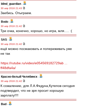
blind_guardian
-
30 апр 2016 21:43
Заебись. Отыграем.
Bodo
-
30 апр 2016 21:42
Три очка, конечно, хорошо, но игра, мля..... :(
SAS
-
30 апр 2016 21:42
ещё можно посмаковать и попериживать уже
не так
https://rutube.ru/video/e054569182729ab ...
ff48dfa4a/
Красно-белый Челябинск
-
30 апр 2016 21:42
К сожалению, для Л.А.Федуна,Кутепов сегодня
подтвердил, что не зря просит хорошую
зарплату!!!!
Bad
-